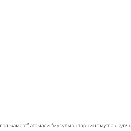
нат вал жамоат” атамаси “мусулмонларнинг мутлақ кў