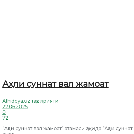
Аҳли суннат вал жамоат
Alhidoya.uz таҳририяти
27.06.2025
0
72
“Аҳли суннат вал жамоат” атамаси ҳақида “Аҳли сун