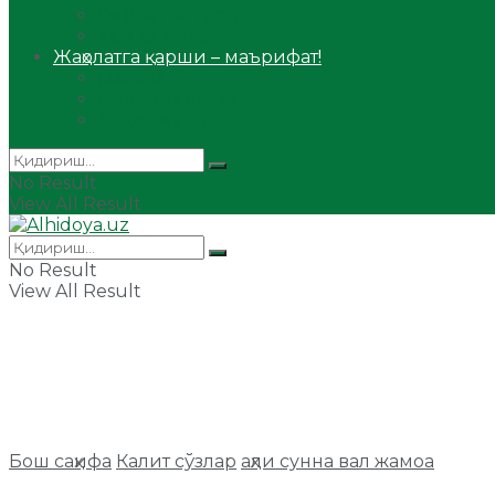
Сийрат ва тарих
Ҳаж ва умра
Жаҳолатга қарши – маърифат!
Мақола
Видеомаъруза
Аудиомаъруза
No Result
View All Result
No Result
View All Result
Бош саҳифа
Калит сўзлар
аҳли сунна вал жамоа