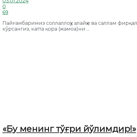
03.01.2024
0
69
Пайғамбаримиз соллаллоҳу алайҳи ва саллам фирқа
кўрсангиз, катта қора (жамоа)ни ...
«Бу менинг тўғри йўлимдир!»