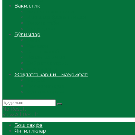
Аудио
Вакиллик
Вилоят вакиллиги
Имомлар фаолиятидан
Фиқҳ мактаби
Масжидлар
Бўлимлар
Фиқҳ
Рамазон
Савол-жавоб
Ислом ва иймон
Сийрат ва тарих
Ҳаж ва умра
Жаҳолатга қарши – маърифат!
Мақола
Видеомаъруза
Аудиомаъруза
No Result
View All Result
Бош саҳифа
Янгиликлар