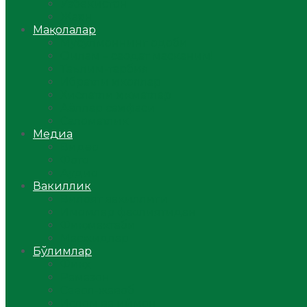
Ўзбекистон
Жаҳон
Мақолалар
Мусулмоннинг одоби
Оилам – саодат масканим!
Таълим-тарбия
Ибратли ҳикоялар
Хислатли ҳикматлар
Аёллар саҳифаси
Саломатлик
Медиа
Видео
Фото
Аудио
Вакиллик
Вилоят вакиллиги
Имомлар фаолиятидан
Фиқҳ мактаби
Масжидлар
Бўлимлар
Фиқҳ
Рамазон
Савол-жавоб
Ислом ва иймон