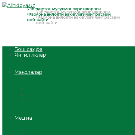
Бош саҳифа
Янгиликлар
Ўзбекистон
Жаҳон
Мақолалар
Мусулмоннинг одоби
Оилам – саодат масканим!
Таълим-тарбия
Ибратли ҳикоялар
Хислатли ҳикматлар
Аёллар саҳифаси
Саломатлик
Медиа
Видео
Фото