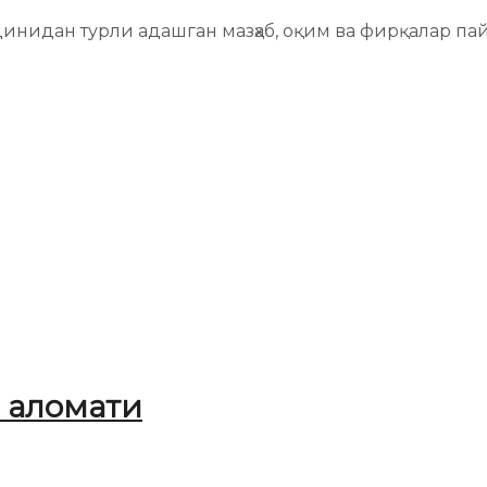
инидан турли адашган мазҳаб, оқим ва фирқалар па
н аломати