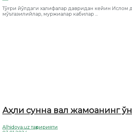
Тўғри йўлдаги халифалар давридан кейин Ислом д
мўътазилийлар, муржиалар кабилар ...
Аҳли сунна вал жамоанинг ў
Alhidoya.uz таҳририяти