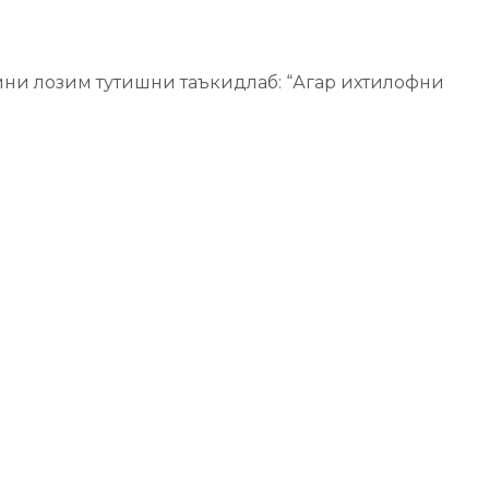
ини лозим тутишни таъкидлаб: “Агар ихтилофни