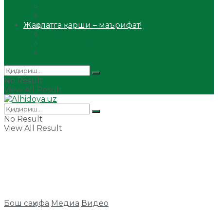
Сийрат ва тарих
Ҳаж ва умра
Жаҳолатга қарши – маърифат!
Мақола
Видеомаъруза
Аудиомаъруза
No Result
View All Result
No Result
View All Result
Бош саҳифа
Медиа
Видео