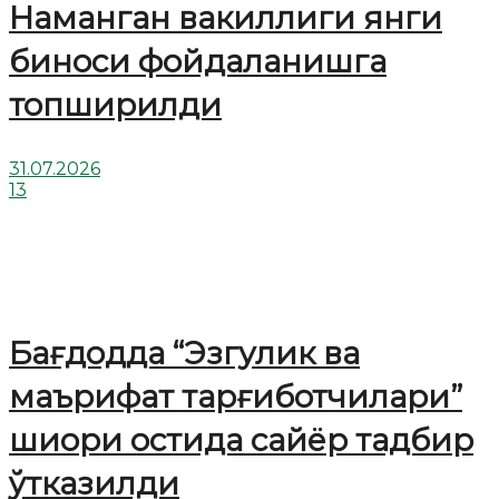
Наманган вакиллиги янги
биноси фойдаланишга
топширилди
31.07.2026
13
Бағдодда “Эзгулик ва
маърифат тарғиботчилари”
шиори остида сайёр тадбир
ўтказилди