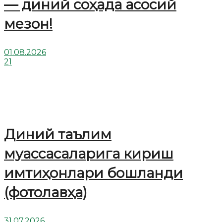
— диний соҳада асосий
мезон!
01.08.2026
21
Диний таълим
муассасаларига кириш
имтиҳонлари бошланди
(фотолавҳа)
31.07.2026