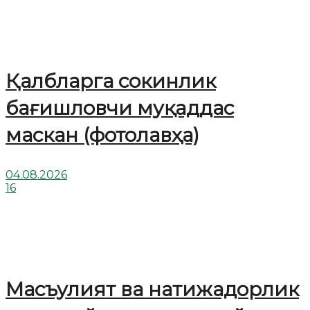
Қалбларга сокинлик
бағишловчи муқаддас
маскан (фотолавҳа)
04.08.2026
16
Масъулият ва натижадорлик