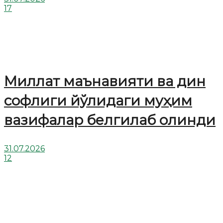
17
Миллат маънавияти ва дин
софлиги йўлидаги муҳим
вазифалар белгилаб олинди
31.07.2026
12