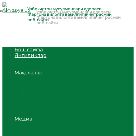
Бош саҳифа
Янгиликлар
Ўзбекистон
Жаҳон
Мақолалар
Мусулмоннинг одоби
Оилам – саодат масканим!
Таълим-тарбия
Ибратли ҳикоялар
Хислатли ҳикматлар
Аёллар саҳифаси
Саломатлик
Медиа
Видео
Фото