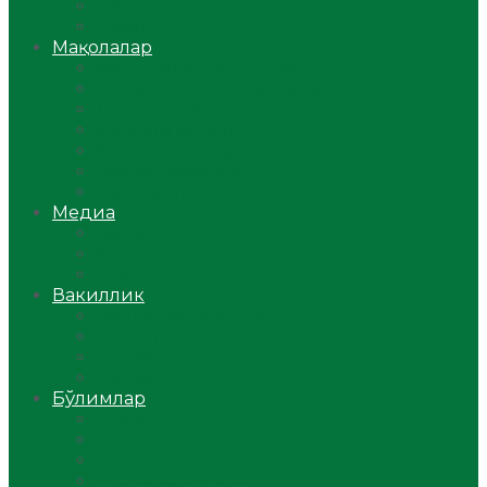
Ўзбекистон
Жаҳон
Мақолалар
Мусулмоннинг одоби
Оилам – саодат масканим!
Таълим-тарбия
Ибратли ҳикоялар
Хислатли ҳикматлар
Аёллар саҳифаси
Саломатлик
Медиа
Видео
Фото
Аудио
Вакиллик
Вилоят вакиллиги
Имомлар фаолиятидан
Фиқҳ мактаби
Масжидлар
Бўлимлар
Фиқҳ
Рамазон
Савол-жавоб
Ислом ва иймон