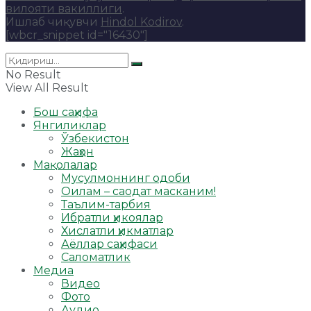
вилояти вакиллиги
.
Ишлаб чиқувчи
Hindol Kodirov
.
[wbcr_snippet id="16430"]
No Result
View All Result
Бош саҳифа
Янгиликлар
Ўзбекистон
Жаҳон
Мақолалар
Мусулмоннинг одоби
Оилам – саодат масканим!
Таълим-тарбия
Ибратли ҳикоялар
Хислатли ҳикматлар
Аёллар саҳифаси
Саломатлик
Медиа
Видео
Фото
Аудио