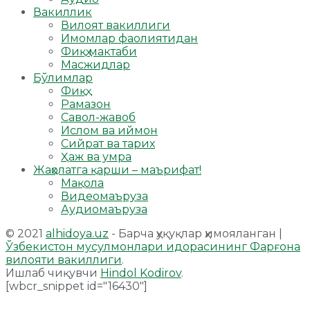
Вакиллик
Вилоят вакиллиги
Имомлар фаолиятидан
Фиқҳ мактаби
Масжидлар
Бўлимлар
Фиқҳ
Рамазон
Савол-жавоб
Ислом ва иймон
Сийрат ва тарих
Ҳаж ва умра
Жаҳолатга қарши – маърифат!
Мақола
Видеомаъруза
Аудиомаъруза
© 2021
alhidoya.uz
- Барча ҳуқуқлар ҳимояланган |
Ўзбекистон мусулмонлари идорасининг Фарғона
вилояти вакиллиги
.
Ишлаб чиқувчи
Hindol Kodirov
.
[wbcr_snippet id="16430"]