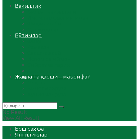
Аудио
Вакиллик
Вилоят вакиллиги
Имомлар фаолиятидан
Фиқҳ мактаби
Масжидлар
Бўлимлар
Фиқҳ
Рамазон
Савол-жавоб
Ислом ва иймон
Сийрат ва тарих
Ҳаж ва умра
Жаҳолатга қарши – маърифат!
Мақола
Видеомаъруза
Аудиомаъруза
No Result
View All Result
Бош саҳифа
Янгиликлар