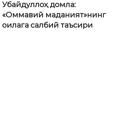
Убайдуллоҳ домла:
«Оммавий маданият»нинг
оилага салбий таъсири