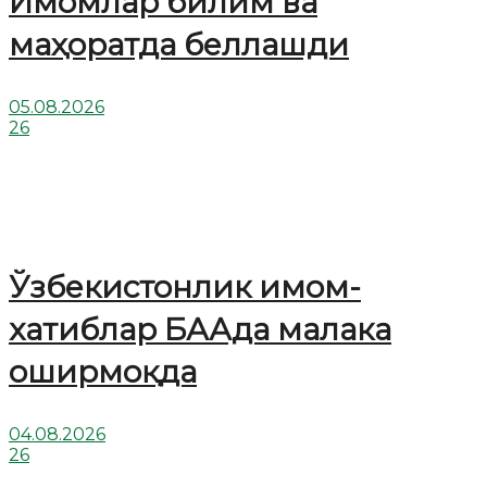
Имомлар билим ва
маҳоратда беллашди
05.08.2026
26
Ўзбекистонлик имом-
хатиблар БААда малака
оширмоқда
04.08.2026
26