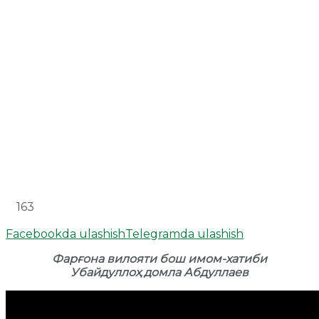
163
Facebookda ulashish
Telegramda ulashish
Фарғона вилояти бош имом-хатиби
Убайдуллоҳ домла Абдуллаев