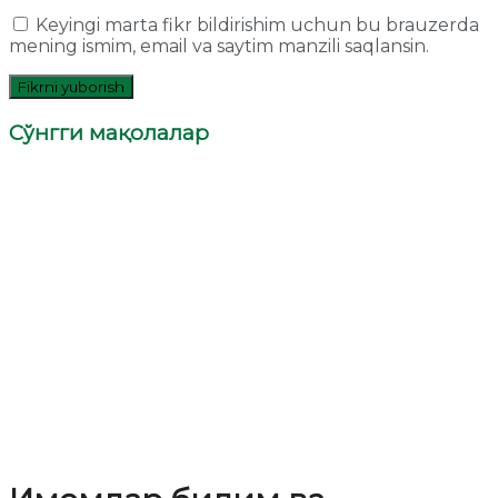
Keyingi marta fikr bildirishim uchun bu brauzerda
mening ismim, email va saytim manzili saqlansin.
Сўнгги мақолалар