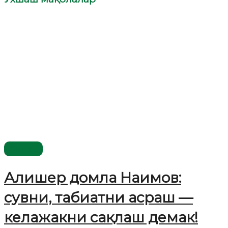
Видео
Алишер домла Наимов:
сувни, табиатни асраш —
келажакни сақлаш демак!