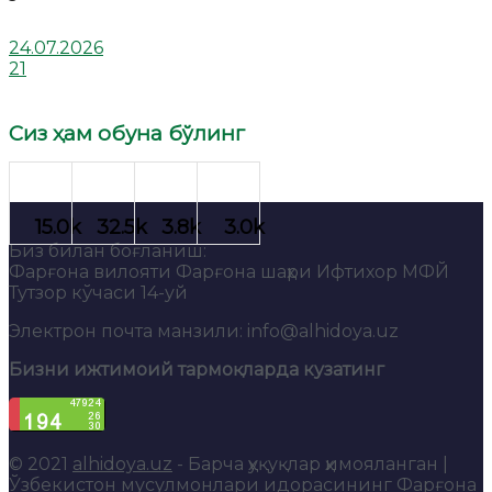
24.07.2026
21
Сиз ҳам обуна бўлинг
Биз билан боғланиш:
Фарғона вилояти Фарғона шаҳри Ифтихор МФЙ
Тутзор кўчаси 14-уй
Электрон почта манзили: info@alhidoya.uz
Бизни ижтимоий тармоқларда кузатинг
© 2021
alhidoya.uz
- Барча ҳуқуқлар ҳимояланган |
Ўзбекистон мусулмонлари идорасининг Фарғона