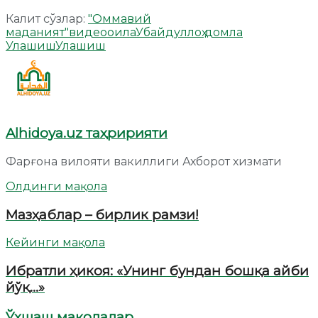
Калит сўзлар:
"Оммавий
маданият"
видео
оила
Убайдуллоҳ домла
Улашиш
Улашиш
Alhidoya.uz таҳририяти
Фарғона вилояти вакиллиги Ахборот хизмати
Олдинги мақола
Мазҳаблар – бирлик рамзи!
Кейинги мақола
Ибратли ҳикоя: «Унинг бундан бошқа айби
йўқ…»
Ўхшаш мақолалар