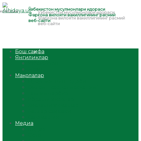
Бош саҳифа
Янгиликлар
Ўзбекистон
Жаҳон
Мақолалар
Мусулмоннинг одоби
Оилам – саодат масканим!
Таълим-тарбия
Ибратли ҳикоялар
Хислатли ҳикматлар
Аёллар саҳифаси
Саломатлик
Медиа
Видео
Фото