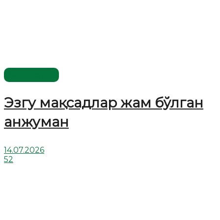
Мақолалар
Эзгу мақсадлар жам бўлган
анжуман
14.07.2026
52