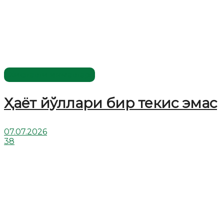
Хислатли ҳикматлар
Ҳаёт йўллари бир текис эмас
07.07.2026
38