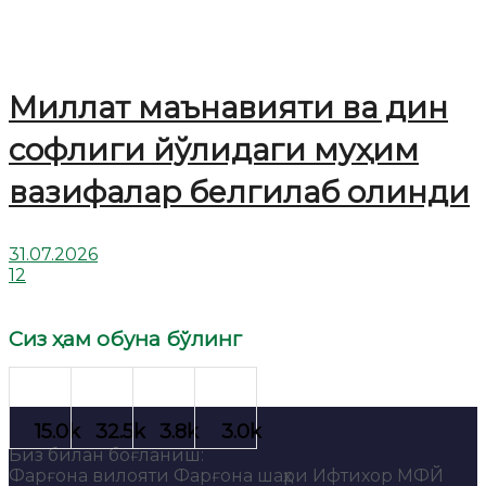
Миллат маънавияти ва дин
софлиги йўлидаги муҳим
вазифалар белгилаб олинди
31.07.2026
12
Сиз ҳам обуна бўлинг
Биз билан боғланиш:
Фарғона вилояти Фарғона шаҳри Ифтихор МФЙ