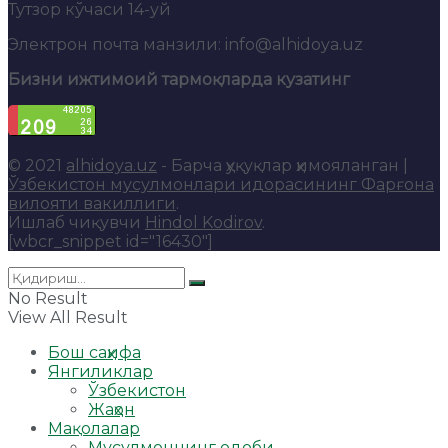
Тутзор кўчаси 14-уй
Электрон почта манзили: info@alhidoya.uz
Бизни ижтимоий тармоқларда кузатинг
© 2021
alhidoya.uz
- Барча ҳуқуқлар ҳимояланган |
Ўзбекистон мусулмонлари идорасининг Фарғона
вилояти вакиллиги
.
Ишлаб чиқувчи
Hindol Kodirov
.
[wbcr_snippet id="16430"]
No Result
View All Result
Бош саҳифа
Янгиликлар
Ўзбекистон
Жаҳон
Мақолалар
Мусулмоннинг одоби