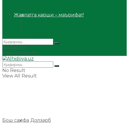
Сийрат ва тарих
Ҳаж ва умра
Жаҳолатга қарши – маърифат!
Мақола
Видеомаъруза
Аудиомаъруза
No Result
View All Result
No Result
View All Result
Бош саҳифа
Долзарб