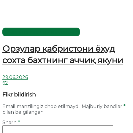
Жаҳолатга қарши - маърифат!
Орзулар қабристони ёхуд
сохта бахтнинг аччиқ якуни
29.06.2026
62
Fikr bildirish
Email manzilingiz chop etilmaydi.
Majburiy bandlar
*
bilan belgilangan
Sharh
*