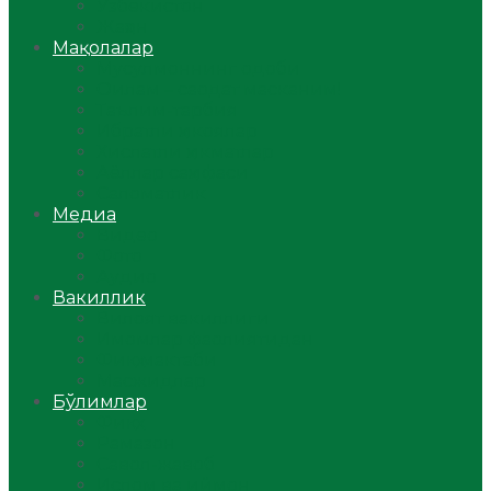
Ўзбекистон
Жаҳон
Мақолалар
Мусулмоннинг одоби
Оилам – саодат масканим!
Таълим-тарбия
Ибратли ҳикоялар
Хислатли ҳикматлар
Аёллар саҳифаси
Саломатлик
Медиа
Видео
Фото
Аудио
Вакиллик
Вилоят вакиллиги
Имомлар фаолиятидан
Фиқҳ мактаби
Масжидлар
Бўлимлар
Фиқҳ
Рамазон
Савол-жавоб
Ислом ва иймон