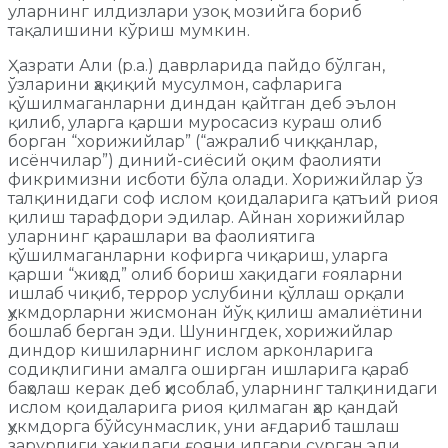
уларнинг илдизлари узоқ мозийга бориб
тақалишини кўриш мумкин.
Ҳазрати Али (р.а.) даврларида пайдо бўлган,
ўзларини ҳақиқий мусулмон, сафларига
қўшилмаганларни диндан қайтган деб эълон
қилиб, уларга қарши муросасиз кураш олиб
борган “хорижийлар” (“ажралиб чиққанлар,
исёнчилар”) диний-сиёсий оқим фаолияти
фикримизни исботи бўла олади. Хорижийлар ўз
талқинидаги соф ислом қоидаларига қатъий риоя
қилиш тарафдори эдилар. Айнан хорижийлар
уларнинг қарашлари ва фаолиятига
қўшилмаганларни кофирга чиқариш, уларга
қарши “жиҳод” олиб бориш хақидаги ғояларни
ишлаб чиқиб, террор услубини қўллаш орқали
ҳукмдорларни жисмонан йўқ қилиш амалиётини
бошлаб берган эди. Шунингдек, хорижийлар
диндор кишиларнинг ислом арконларига
содиқлигини амалга оширган ишларига қараб
баҳолаш керак деб ҳисоблаб, уларнинг талқинидаги
ислом қоидаларига риоя қилмаган ҳар қандай
ҳукмдорга бўйсунмаслик, уни ағдариб ташлаш
зарурлиги хақидаги ғояни илгари сурган эди.