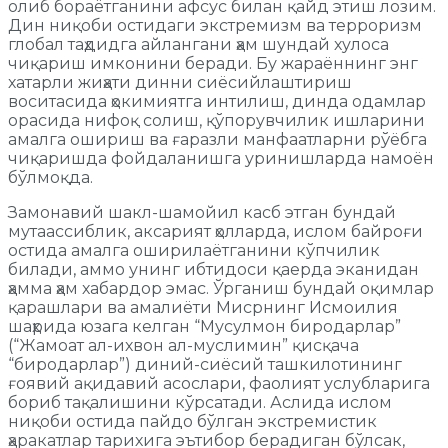
олиб бораётганини афсус билан қайд этиш лозим.
Дин ниқоби остидаги экстремизм ва терроризм
глобал таҳдидга айлангани ҳам шундай хулоса
чиқариш имконини беради. Бу жараённинг энг
хатарли жиҳати динни сиёсийлаштириш
воситасида ҳокимиятга интилиш, динда одамлар
орасида нифоқ солиш, қўпорувчилик ишларини
амалга ошириш ва ғаразли манфаатларни рўёбга
чиқаришда фойдаланишга уринишларда намоён
бўлмоқда.
Замонавий шакл-шамойил касб этган бундай
мутаассиблик, аксарият ҳолларда, ислом байроғи
остида амалга оширилаётганини кўпчилик
билади, аммо унинг ибтидоси қаерда эканидан
ҳамма ҳам хабардор эмас. Ўрганиш бундай оқимлар
қарашлари ва амалиёти Мисрнинг Исмоилия
шаҳрида юзага келган “Мусулмон биродарлар”
(“Жамоат ал-ихвон ал-муслимин” қисқача
“биродарлар”) диний-сиёсий ташкилотининг
ғоявий ақидавий асослари, фаолият услубларига
бориб тақалишини кўрсатади. Аслида ислом
ниқоби остида пайдо бўлган экстремистик
ҳаракатлар тарихига эътибор берадиган бўлсак,