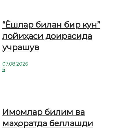
“Ёшлар билан бир кун”
лойиҳаси доирасида
учрашув
07.08.2026
6
Имомлар билим ва
маҳоратда беллашди