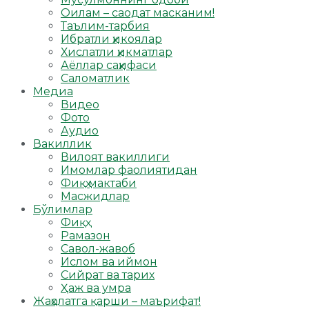
Оилам – саодат масканим!
Таълим-тарбия
Ибратли ҳикоялар
Хислатли ҳикматлар
Аёллар саҳифаси
Саломатлик
Медиа
Видео
Фото
Аудио
Вакиллик
Вилоят вакиллиги
Имомлар фаолиятидан
Фиқҳ мактаби
Масжидлар
Бўлимлар
Фиқҳ
Рамазон
Савол-жавоб
Ислом ва иймон
Сийрат ва тарих
Ҳаж ва умра
Жаҳолатга қарши – маърифат!