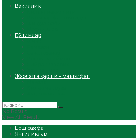
Аудио
Вакиллик
Вилоят вакиллиги
Имомлар фаолиятидан
Фиқҳ мактаби
Масжидлар
Бўлимлар
Фиқҳ
Рамазон
Савол-жавоб
Ислом ва иймон
Сийрат ва тарих
Ҳаж ва умра
Жаҳолатга қарши – маърифат!
Мақола
Видеомаъруза
Аудиомаъруза
No Result
View All Result
Бош саҳифа
Янгиликлар