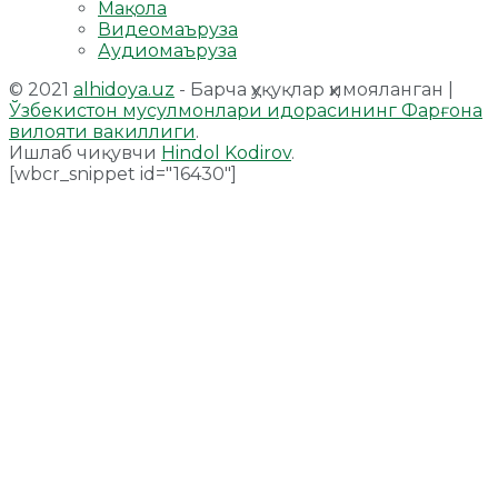
Мақола
Видеомаъруза
Аудиомаъруза
© 2021
alhidoya.uz
- Барча ҳуқуқлар ҳимояланган |
Ўзбекистон мусулмонлари идорасининг Фарғона
вилояти вакиллиги
.
Ишлаб чиқувчи
Hindol Kodirov
.
[wbcr_snippet id="16430"]