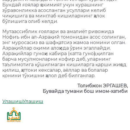
Бундай ғоялар ҳокимият учун курашнинг
зўравонликка асосланган усуллари келиб
чиқишига ва минглаб кишиларнинг ҳалок
бўлишига олиб келди.
Мутаассиблик ғоялари ва амалиёт ривожида
Нофиъ ибн ал-Азрақий томонидан асос солинган,
энг муросасиз ва шафқатсиз жамоа номини олган.
Азрақийлар оқими алоҳида ўрин эгаллайди.
Азрақийлар гуноҳи кабира (катта гуноҳ) қилган
барча мусулмонларни кофир деб, уларнинг
таълимотига қўшилмаган кишиларга қарши жиҳод
қилиш, ҳаттоки кексалар, аёллар ва болалар
қонини тўкишни ҳалол деб билганлар.
Толибжон ЭРГАШЕВ,
Бувайда тумани бош имом-хатиби
Улашиш
Улашиш