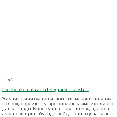
144
Facebookda ulashish
Telegramda ulashish
Эзгулик дини бўлган ислом кишиларни тинчлик
ва барқарорликка, ўзаро бирлик ва ҳамжихатликка
даъват этади. Бироқ ундан ғаразли мақсадларни
амалга ошириш йўлида фойдаланиш ҳоллари авж