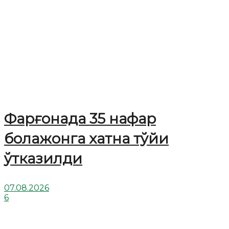
Фарғонада 35 нафар
болажонга хатна тўйи
ўтказилди
07.08.2026
6