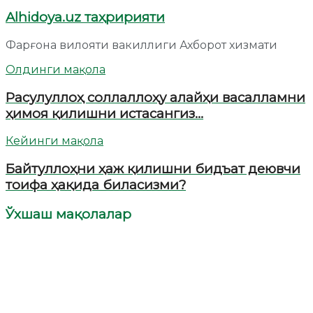
Alhidoya.uz таҳририяти
Фарғона вилояти вакиллиги Ахборот хизмати
Олдинги мақола
Расулуллоҳ соллаллоҳу алайҳи васалламни
ҳимоя қилишни истасангиз…
Кейинги мақола
Байтуллоҳни ҳаж қилишни бидъат деювчи
тоифа ҳақида биласизми?
Ўхшаш мақолалар