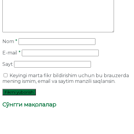
Nom
*
E-mail
*
Sayt
Keyingi marta fikr bildirishim uchun bu brauzerda
mening ismim, email va saytim manzili saqlansin.
Сўнгги мақолалар