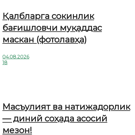
Қалбларга сокинлик
бағишловчи муқаддас
маскан (фотолавҳа)
04.08.2026
18
Масъулият ва натижадорлик
— диний соҳада асосий
мезон!