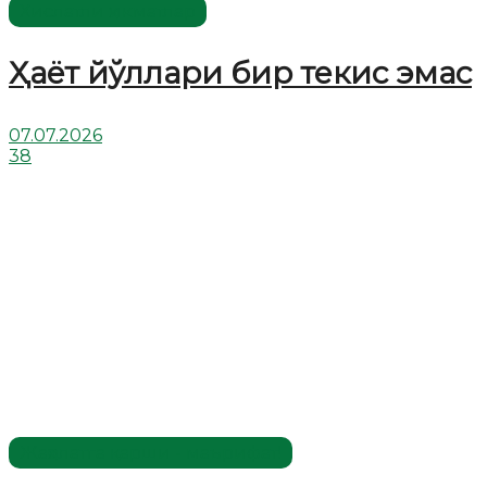
Хислатли ҳикматлар
Ҳаёт йўллари бир текис эмас
07.07.2026
38
Жаҳолатга қарши - маърифат!