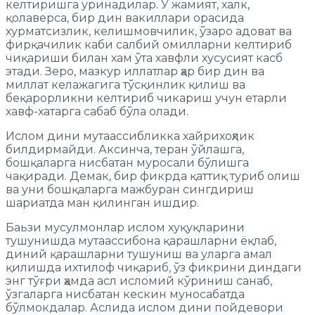
келтиришга уринадилар. У жамият, халк,
қолаверса, бир дин вакиллари орасида
хурматсизлик, келишмовчилик, ўзаро адоват ва
фирқачилик каби салбий омилларни келтириб
чиқариши билан хам ўта хавфли хусусият касб
этади. Зеро, мазкур иллатлар ҳар бир дин ва
миллат келажагига тўсқинлик қилиш ва
беқарорликни келтириб чикариш учун етарли
хавф-хатарга сабаб бўла олади.
Ислом дини мутаассибликка хайрихоҳлик
билдирмайди. Аксинча, теран ўйлашга,
бошқаларга нисбатан муросали бўлишга
чақиради. Демак, бир фикрда қаттиқ туриб олиш
ва уни бошқаларга мажбуран сингдириш
шариатда ман қилинган ишдир.
Баьзи мусулмонлар ислом хуқуқларини
тушунишда мутаассибона қарашларни ёқлаб,
диний қарашларни тушуниш ва уларга амал
қилишда ихтилоф чиқариб, ўз фикрини диндаги
энг тўғри ҳамда асл исломий кўриниш санаб,
ўзгаларга нисбатан кескин муносабатда
бўлмокдалар. Аслида ислом дини пойдевори