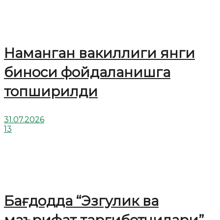
Наманган вакиллиги янги
биноси фойдаланишга
топширилди
31.07.2026
13
Бағдодда “Эзгулик ва
маърифат тарғиботчилари”