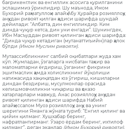
бағрикенглик ва енгиллик асосига қурилганини
эслашимиз ўринлидир. Шу маънода, Имом
Бухорий раҳматуллоҳи алайҳ Абу Ҳурайра розияллоҳу
анҳудан ривоят қилган ҳадиси шарифда шундай
дейилади: “Албатта, дин енгилликдир. Ким
динда чуқур кетса, дин уни енгади”. Шунингдек,
Ибн Масъуддан ривоят қилинган ҳадиси шарифда:
“Динда чуқур кетадиган (мутанаттиъийн)лар ҳалок
бўлди
(Имом Муслим ривояти).
Мутаассибликнинг салбий оқибатлари жуда хам
кўп. Жумладан, ўзгаларга нисбатан таҳкир ва
маломатларни ёғдириш, ўзганинг фикрини
эшитмаслик ҳамда холисликнинг йўқолиши
натижасида хақиқатдан юз ўгириш, кишиларни
диндан бездириш, мусулмонлар орасида
келишмовчиликни чиқариш ва ҳоказо
хатарларлари мавжуд. Анас розияллоҳу анҳудан
ривоят қилинган ҳадиси шарифда Набий
алайҳиссалом Муоз розияллоҳу анҳу ва унинг
шеригини Яманга жўната туриб: “Енгил қилинг ва
қийин қилманг. Хушхабар беринг,
нафратлантирманг. Ўзаро ёрдам беринг, ихтилоф
қилманг”, деган эканлар
(Имом Бухорий ривояти).