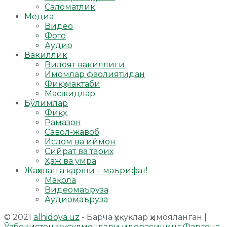
Саломатлик
Медиа
Видео
Фото
Аудио
Вакиллик
Вилоят вакиллиги
Имомлар фаолиятидан
Фиқҳ мактаби
Масжидлар
Бўлимлар
Фиқҳ
Рамазон
Савол-жавоб
Ислом ва иймон
Сийрат ва тарих
Ҳаж ва умра
Жаҳолатга қарши – маърифат!
Мақола
Видеомаъруза
Аудиомаъруза
© 2021
alhidoya.uz
- Барча ҳуқуқлар ҳимояланган |
Ўзбекистон мусулмонлари идорасининг Фарғона