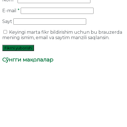
E-mail
*
Sayt
Keyingi marta fikr bildirishim uchun bu brauzerda
mening ismim, email va saytim manzili saqlansin.
Сўнгги мақолалар