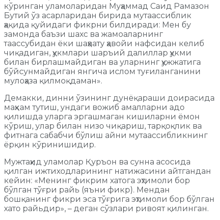
кўринган уламоларидан Муҳаммад Саид Рамазон
Бутий ўз асарларидан бирида мутаассиблик
ҳақида қуйидаги фикрни билдиради: Мен бу
замонда баъзи шахс ва жамоаларнинг
таассубидан ёки шаҳвату ҳавойи нафсидан келиб
чиқадиган, ҳукмлари шаръий далиллар ҳукми
билан бирлашмайдиган ва уларнинг ҳужжатига
бўйсунмайдиган янгича ислом туғиланганини
мулоҳаза қилмоқдаман».
Демакки, динни ўзининг дунёқараши доирасида
маҳкам тутиш, ундаги вожиб амалларни адо
қилишда уларга эргашмаган кишиларни ёмон
кўриш, улар билан низо чиқариш, тарқоқлик ва
фитнага сабабчи бўлиш айни мутаассибликнинг
ёрқин кўринишидир.
Мужтаҳид уламолар Қуръон ва сунна асосида
қилган ижтиходларининг натижасини айтгандан
кейин: «Менинг фикрим хатога эҳтимоли бор
бўлган тўғри райь (яъни фикр). Мендан
бошқанинг фикри эса тўғрига эҳтимоли бор бўлган
хато райьдир», – деган сўзлари ривоят қилинган.