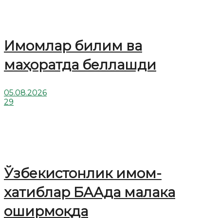
Имомлар билим ва
маҳоратда беллашди
05.08.2026
29
Ўзбекистонлик имом-
хатиблар БААда малака
оширмоқда