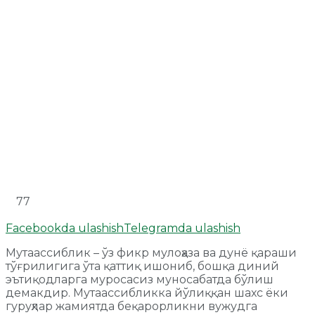
77
Facebookda ulashish
Telegramda ulashish
Мутаассиблик – ўз фикр мулоҳаза ва дунё қараши
тўғрилигига ўта қаттиқ ишониб, бошқа диний
эътиқодларга муросасиз муносабатда бўлиш
демакдир. Мутаассибликка йўлиққан шахс ёки
гуруҳлар жамиятда беқарорликни вужудга