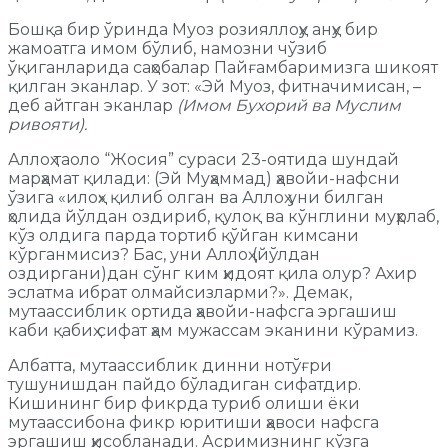
Бошқа бир ўринда Муоз розияллоҳу анҳу бир
жамоатга имом бўлиб, намозни чўзиб
ўқиганларида саҳобалар Пайғамбаримизга шикоят
қилган эканлар. У зот: «Эй Муоз, фитначимисан, –
деб айтган эканлар
(Имом Бухорий ва Муслим
ривояти).
Аллоҳ таоло “Жосия” сураси 23-оятида шундай
марҳамат қилади: (Эй Муҳаммад) ҳавойи-нафсни
ўзига «илоҳ» қилиб олган ва Аллоҳ уни билган
ҳолида йўлдан оздириб, қулоқ ва кўнглини муҳрлаб,
кўз олдига парда тортиб қўйган кимсани
кўрганмисиз? Бас, уни Аллоҳ (йўлдан
оздиргани)дан сўнг ким ҳидоят қила олур? Ахир
эслатма ибрат олмайсизларми?». Демак,
мутаассиблик ортида ҳавойи-нафсга эргашиш
каби қабиҳ сифат ҳам мужассам эканини кўрамиз.
Албатта, мутаассиблик динни нотўғри
тушунишдан пайдо бўладиган сифатдир.
Кишининг бир фикрда туриб олиши ёки
мутаассибона фикр юритиши ҳавоси нафсга
эргашиш ҳисобланади. Асримизнинг кўзга