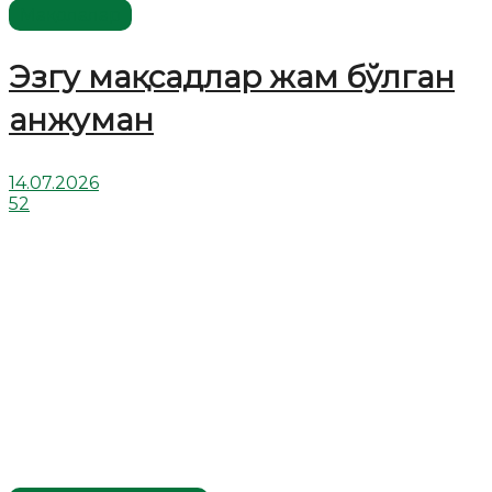
Мақолалар
Эзгу мақсадлар жам бўлган
анжуман
14.07.2026
52