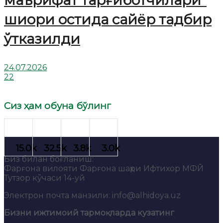
шиори остида сайёр тадбир
ўтказилди
24.07.2026
22
Сиз ҳам обуна бўлинг
Биз билан боғланиш:
Фарғона вилояти Фарғона шаҳри Ифтихор МФЙ
Тутзор кўчаси 14-уй
Электрон почта манзили: info@alhidoya.uz
Бизни ижтимоий тармоқларда кузатинг