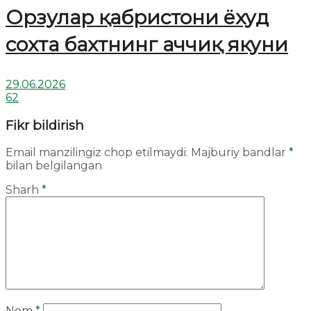
Орзулар қабристони ёхуд
сохта бахтнинг аччиқ якуни
29.06.2026
62
Fikr bildirish
Email manzilingiz chop etilmaydi.
Majburiy bandlar
*
bilan belgilangan
Sharh
*
Nom
*