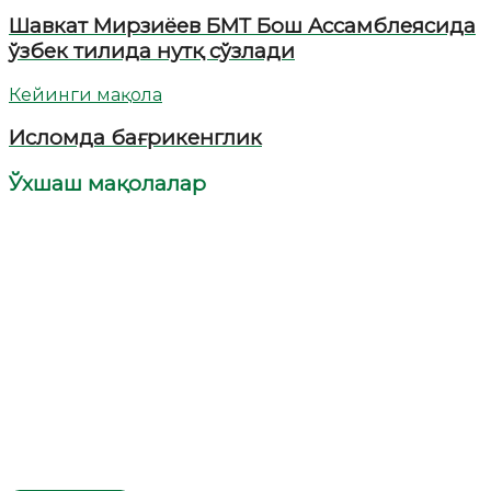
Шавкат Мирзиёев БМТ Бош Aссамблеясида
ўзбек тилида нутқ сўзлади
Кейинги мақола
Исломда бағрикенглик
Ўхшаш мақолалар