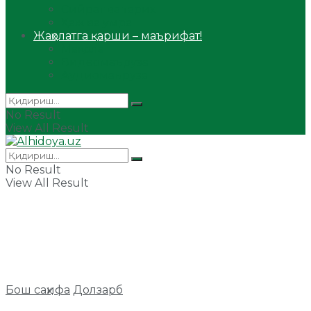
Сийрат ва тарих
Ҳаж ва умра
Жаҳолатга қарши – маърифат!
Мақола
Видеомаъруза
Аудиомаъруза
No Result
View All Result
No Result
View All Result
Бош саҳифа
Долзарб