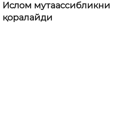
Ислом мутаассибликни
қоралайди