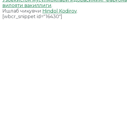
вилояти вакиллиги
.
Ишлаб чиқувчи
Hindol Kodirov
.
[wbcr_snippet id="16430"]