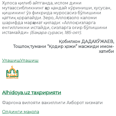
Хулоса қилиб айтганда, ислом дини
мутаассибликнинг ҳар қандай кўриниши, хусусан,
қишининг ўз фикрида муросасиз бўлишини
қаттиқ қоралайди. Зеро, Аллоҳ таоло каломи
шарифда марҳамат қилади: «Аллоҳ сизларга
енгилликни истайди, сизларга оғир бўлишини
истамайди»
(Бақара сураси, 185-оят).
Қобилхон ДАДАХЎЖАЕВ,
Тошлоқ тумани “Қодир ҳожи” масжиди имом-
хатиби
Улашиш
Улашиш
Alhidoya.uz таҳририяти
Фарғона вилояти вакиллиги Ахборот хизмати
Олдинги мақола