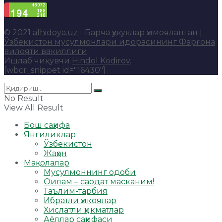
© 2021
alhidoya.uz
- Барча ҳуқуқлар ҳимояланган |
Ўзбекистон мусулмонлари идорасининг Фарғона
вилояти вакиллиги
.
Ишлаб чиқувчи
Hindol Kodirov
.
[wbcr_snippet id="16430"]
No Result
View All Result
Бош саҳифа
Янгиликлар
Ўзбекистон
Жаҳон
Мақолалар
Мусулмоннинг одоби
Оилам – саодат масканим!
Таълим-тарбия
Ибратли ҳикоялар
Хислатли ҳикматлар
Аёллар саҳифаси