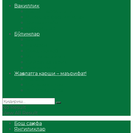
Аудио
Вакиллик
Вилоят вакиллиги
Имомлар фаолиятидан
Фиқҳ мактаби
Масжидлар
Бўлимлар
Фиқҳ
Рамазон
Савол-жавоб
Ислом ва иймон
Сийрат ва тарих
Ҳаж ва умра
Жаҳолатга қарши – маърифат!
Мақола
Видеомаъруза
Аудиомаъруза
No Result
View All Result
Бош саҳифа
Янгиликлар