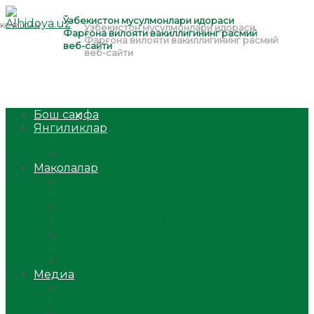
Бош саҳифа
Янгиликлар
Ўзбекистон
Жаҳон
Мақолалар
Мусулмоннинг одоби
Оилам – саодат масканим!
Таълим-тарбия
Ибратли ҳикоялар
Хислатли ҳикматлар
Аёллар саҳифаси
Саломатлик
Медиа
Видео
Фото