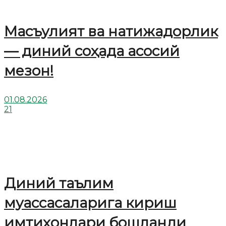
Масъулият ва натижадорлик
— диний соҳада асосий
мезон!
01.08.2026
21
Диний таълим
муассасаларига кириш
имтиҳонлари бошланди