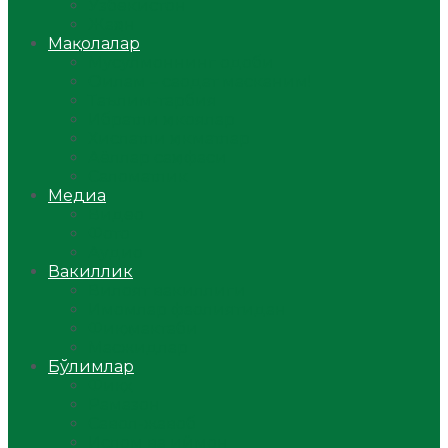
Ўзбекистон
Жаҳон
Мақолалар
Мусулмоннинг одоби
Оилам – саодат масканим!
Таълим-тарбия
Ибратли ҳикоялар
Хислатли ҳикматлар
Аёллар саҳифаси
Саломатлик
Медиа
Видео
Фото
Аудио
Вакиллик
Вилоят вакиллиги
Имомлар фаолиятидан
Фиқҳ мактаби
Масжидлар
Бўлимлар
Фиқҳ
Рамазон
Савол-жавоб
Ислом ва иймон