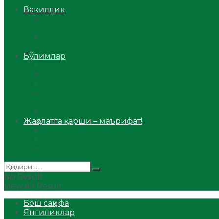
Аудио
Вакиллик
Вилоят вакиллиги
Имомлар фаолиятидан
Фиқҳ мактаби
Масжидлар
Бўлимлар
Фиқҳ
Рамазон
Савол-жавоб
Ислом ва иймон
Сийрат ва тарих
Ҳаж ва умра
Жаҳолатга қарши – маърифат!
Мақола
Видеомаъруза
Аудиомаъруза
No Result
View All Result
Бош саҳифа
Янгиликлар