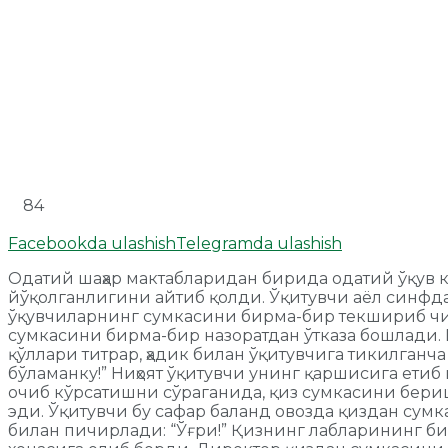
84
Facebookda ulashish
Telegramda ulashish
Одатий шаҳар мактабларидан бирида одатий ўқув к
йўқолганлигини айтиб қолди. Ўқитувчи аёл синфда
ўқувчиларнинг сумкасини бирма-бир текшириб чи
сумкасини бирма-бир назоратдан ўтказа бошлади. Ш
қўллари титрар, ҳадик билан ўқитувчига тикилган
бўламанку!” Ниҳоят ўқитувчи унинг қаршисига етиб 
очиб кўрсатишни сўраганида, қиз сумкасини бери
эди. Ўқитувчи бу сафар баланд овозда қиздан сумк
билан пичирлади: “Ўғри!” Қизнинг лабларининг б