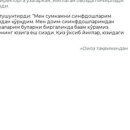
иректорга узатаркан, йиғлаган овозда пичирлади.
шди.
ни тушунтирди: “Мен сумкамни синфдошларим
аридан қўрқдим. Мен доим сиинфдошларимдан
укаларим буларни биргаликда баҳам кўрамиз.
нинг юзига ёш сизди. Қиз ўксиб йиғлар, юзидаги
«Оила тақвими»дан