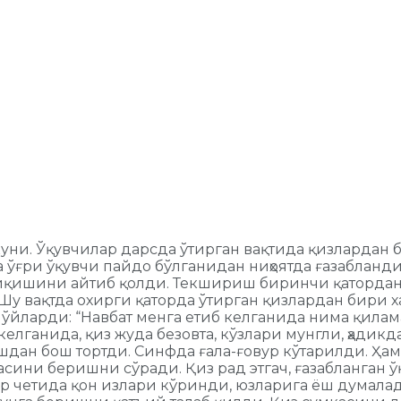
уни. Ўқувчилар дарсда ўтирган вақтида қизлардан 
 ўғри ўқувчи пайдо бўлганидан ниҳоятда ғазабланди
қишини айтиб қолди. Текшириш биринчи қатордан б
у вақтда охирги қаторда ўтирган қизлардан бири ха
ча ўйларди: “Навбат менга етиб келганида нима қил
келганида, қиз жуда безовта, кўзлари мунгли, ҳадик
шдан бош тортди. Синфда ғала-ғовур кўтарилди. Ҳа
асини беришни сўради. Қиз рад этгач, ғазабланган 
ир четида қон излари кўринди, юзларига ёш думала