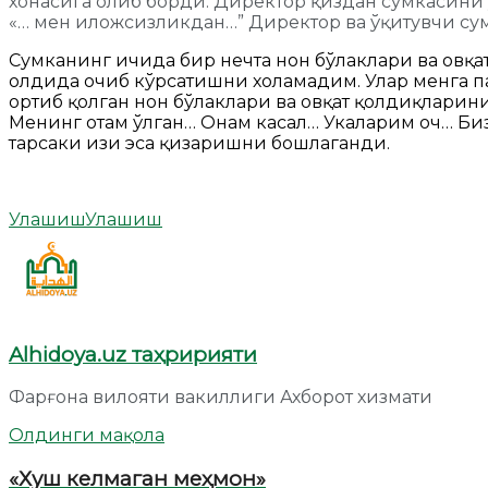
хонасига олиб борди. Директор қиздан сумкасини 
«… мен иложсизликдан…” Директор ва ўқитувчи с
Сумканинг ичида бир нечта нон бўлаклари ва овқ
олдида очиб кўрсатишни хоҳламадим. Улар менга
ортиб қолган нон бўлаклари ва овқат қолдиқларини
Менинг отам ўлган… Онам касал… Укаларим оч… Би
тарсаки изи эса қизаришни бошлаганди.
Улашиш
Улашиш
Alhidoya.uz таҳририяти
Фарғона вилояти вакиллиги Ахборот хизмати
Олдинги мақола
«Хуш келмаган меҳмон»