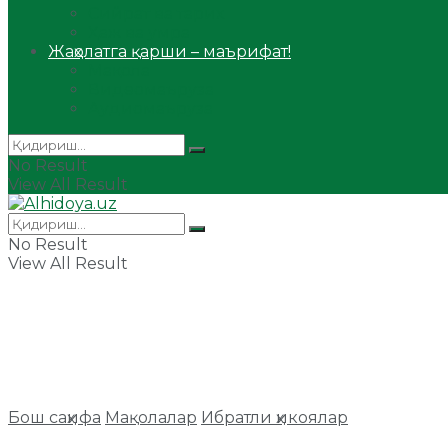
Сийрат ва тарих
Ҳаж ва умра
Жаҳолатга қарши – маърифат!
Мақола
Видеомаъруза
Аудиомаъруза
No Result
View All Result
No Result
View All Result
Бош саҳифа
Мақолалар
Ибратли ҳикоялар