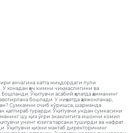
бири анчагина катта миқдордаги пули
. У хонадан ҳеч кимни чиқмаслигини ва
ошланди. Ўқитувчи асабий ҳолатда ҳамманинг
вотирлана бошлади. У ниҳоятда ҳаяжонланар,
аман? Сумкамни очиб кўришса, шарманда
дан қалтираб турарди. Ўқитувчи ундан сумкасини
мманинг шу қиз ўғри эканлигига ишончи комил
ўқитувчи унинг юзига тарсаки туширди ва нафрат
ди. Ўқитувчи қизни мактаб директорининг