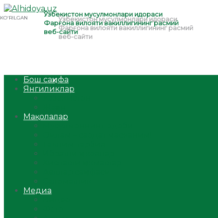
Бош саҳифа
Янгиликлар
Ўзбекистон
Жаҳон
Мақолалар
Мусулмоннинг одоби
Оилам – саодат масканим!
Таълим-тарбия
Ибратли ҳикоялар
Хислатли ҳикматлар
Аёллар саҳифаси
Саломатлик
Медиа
Видео
Фото