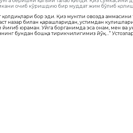
унга беришни қатъий талаб қилди. Қиз сумкасини д
умкани очиб кўришдию бир муддат жим бўлиб қоли
ат қолдиқлари бор эди. Қиз мунгли овозда ҳаммаси
 паст назар билан қарашларидан, устимдан кулишл
 йиғиб юраман. Уйга борганимда эса онам, мен ва 
знинг бундан бошқа тирикчилигимиз йўқ…” Устозлар