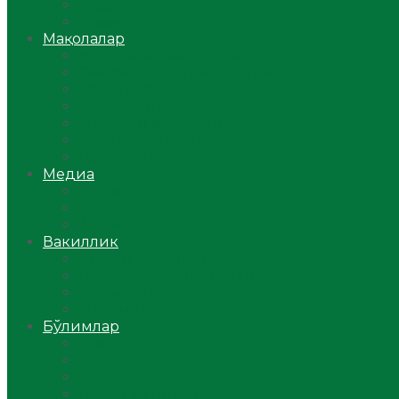
Ўзбекистон
Жаҳон
Мақолалар
Мусулмоннинг одоби
Оилам – саодат масканим!
Таълим-тарбия
Ибратли ҳикоялар
Хислатли ҳикматлар
Аёллар саҳифаси
Саломатлик
Медиа
Видео
Фото
Аудио
Вакиллик
Вилоят вакиллиги
Имомлар фаолиятидан
Фиқҳ мактаби
Масжидлар
Бўлимлар
Фиқҳ
Рамазон
Савол-жавоб
Ислом ва иймон