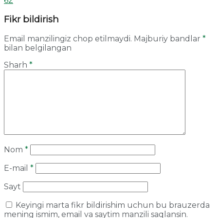
62
Fikr bildirish
Email manzilingiz chop etilmaydi.
Majburiy bandlar
*
bilan belgilangan
Sharh
*
Nom
*
E-mail
*
Sayt
Keyingi marta fikr bildirishim uchun bu brauzerda
mening ismim, email va saytim manzili saqlansin.