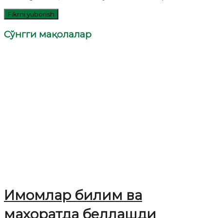
Сўнгги мақолалар
Имомлар билим ва
маҳоратда беллашди