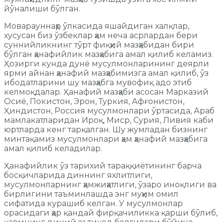
йўналиши бўлган.
Моварауннаҳр ўлкасида яшайдиган халқлар,
хусусан биз ўзбеклар ҳам неча асрлардан бери
суннийликнинг тўрт фиқҳий мазҳабидан бири
бўлган ҳанафийлик мазҳабига амал қилиб келамиз.
Ҳозирги кунда дунё мусулмонларининг деярли
ярми айнан ҳанафий мазҳабимизга амал қилиб, ўз
ибодатларини шу мазҳабга мувофиқ адо этиб
келмоқдалар. Ҳанафий мазҳаби асосан Марказий
Осиё, Покистон, Эрон, Туркия, Афғонистон,
Ҳиндистон, Россия мусулмонлари ўртасида, Араб
мамлакатларидан Ироқ, Миср, Сурия, Ливия каби
юртларда кенг тарқалган. Шу жумладан бизнинг
минтақамиз мусулмонлари ҳам ҳанафий мазҳабига
амал қилиб келадилар.
Ҳанафийлик ўз тарихий тараққиётининг барча
босқичларида диннинг яхлитлиги,
мусулмонларнинг ҳамжиҳатлиги, ўзаро иноқлиги ва
бирлигини таъминлашда энг муҳим омил
сифатида курашиб келган. У мусулмонлар
орасидаги ҳар қандай фирқачиликка қарши бўлиб,