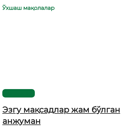
Ўхшаш мақолалар
Мақолалар
Эзгу мақсадлар жам бўлган
анжуман