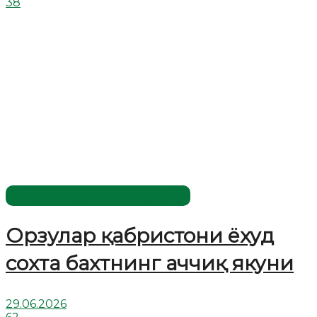
38
Жаҳолатга қарши - маърифат!
Орзулар қабристони ёхуд
сохта бахтнинг аччиқ якуни
29.06.2026