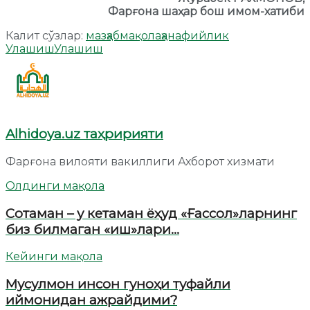
Фарғона шаҳар бош имом-хатиби
Калит сўзлар:
мазҳаб
мақола
ҳанафийлик
Улашиш
Улашиш
Alhidoya.uz таҳририяти
Фарғона вилояти вакиллиги Ахборот хизмати
Олдинги мақола
Сотаман – у кетаман ёҳуд «Ғассол»ларнинг
биз билмаган «иш»лари…
Кейинги мақола
Мусулмон инсон гуноҳи туфайли
иймонидан ажрайдими?