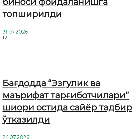
биноси фойдаланишга
топширилди
31.07.2026
12
Бағдодда “Эзгулик ва
маърифат тарғиботчилари”
шиори остида сайёр тадбир
ўтказилди
24.07.2026