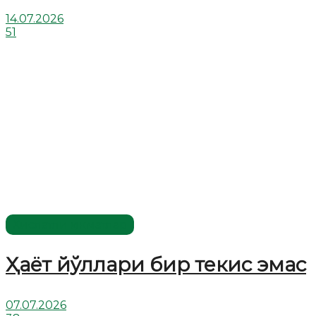
14.07.2026
51
Хислатли ҳикматлар
Ҳаёт йўллари бир текис эмас
07.07.2026