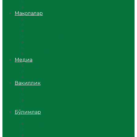
Ўзбекистон
Жаҳон
Мақолалар
Мусулмоннинг одоби
Оилам – саодат масканим!
Таълим-тарбия
Ибратли ҳикоялар
Хислатли ҳикматлар
Аёллар саҳифаси
Саломатлик
Медиа
Видео
Фото
Аудио
Вакиллик
Вилоят вакиллиги
Имомлар фаолиятидан
Фиқҳ мактаби
Масжидлар
Бўлимлар
Фиқҳ
Рамазон
Савол-жавоб
Ислом ва иймон