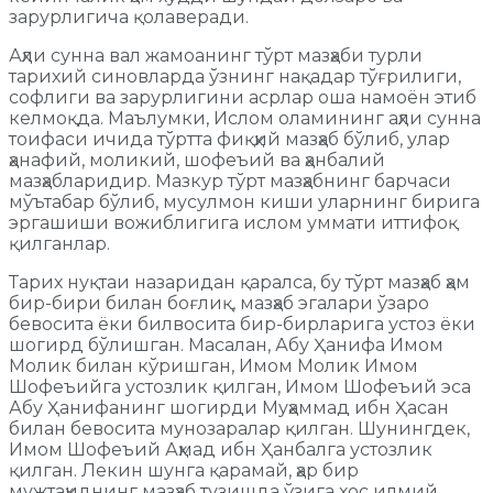
зарурлигича қолаверади.
Аҳли сунна вал жамоанинг тўрт мазҳаби турли
тарихий синовларда ўзнинг нақадар тўғрилиги,
софлиги ва зарурлигини асрлар оша намоён этиб
келмоқда. Маълумки, Ислом оламининг аҳли сунна
тоифаси ичида тўртта фиқҳий мазҳаб бўлиб, улар
ҳанафий, моликий, шофеъий ва ҳанбалий
мазҳабларидир. Мазкур тўрт мазҳабнинг барчаси
мўътабар бўлиб, мусулмон киши уларнинг бирига
эргашиши вожиблигига ислом уммати иттифоқ
қилганлар.
Тарих нуқтаи назаридан қаралса, бу тўрт мазҳаб ҳам
бир-бири билан боғлиқ, мазҳаб эгалари ўзаро
бевосита ёки билвосита бир-бирларига устоз ёки
шогирд бўлишган. Масалан, Абу Ҳанифа Имом
Молик билан кўришган, Имом Молик Имом
Шофеъийга устозлик қилган, Имом Шофеъий эса
Абу Ҳанифанинг шогирди Муҳаммад ибн Ҳасан
билан бевосита мунозаралар қилган. Шунингдек,
Имом Шофеъий Аҳмад ибн Ҳанбалга устозлик
қилган. Лекин шунга қарамай, ҳар бир
мужтаҳиднинг мазҳаб тузишда ўзига хос илмий