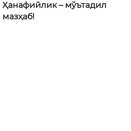
Ҳанафийлик – мўътадил
мазҳаб!