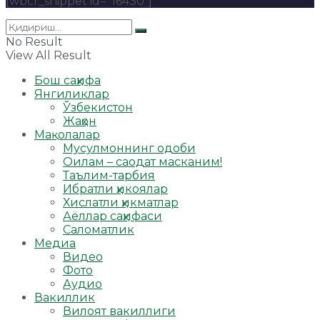
[wbcr_snippet id="16430"]
No Result
View All Result
Бош саҳифа
Янгиликлар
Ўзбекистон
Жаҳон
Мақолалар
Мусулмоннинг одоби
Оилам – саодат масканим!
Таълим-тарбия
Ибратли ҳикоялар
Хислатли ҳикматлар
Аёллар саҳифаси
Саломатлик
Медиа
Видео
Фото
Аудио
Вакиллик
Вилоят вакиллиги