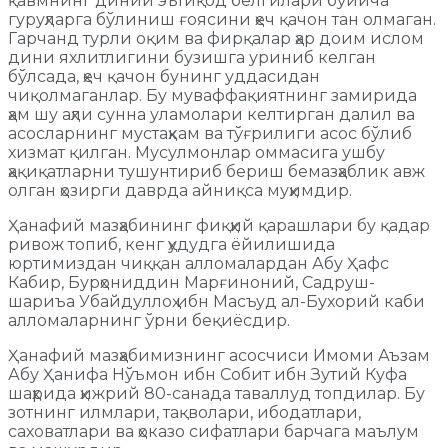
қавмнинг диний эътиқод белгилари бўйича
гуруҳларга бўлиниш ғоясини ҳеч қачон тан олмаган.
Гарчанд турли оқим ва фирқалар ҳар доим ислом
дини яхлитлигини бузишга уриниб келган
бўлсада, ҳеч қачон бунинг уддасидан
чиқолмаганлар. Бу муваффақиятнинг замирида
ҳам шу аҳли сунна уламолари келтирган далил ва
асосларнинг мустаҳкам ва тўғрилиги асос бўлиб
хизмат қилган. Мусулмонлар оммасига ушбу
ҳақиқатларни тушунтириб бериш бемазҳаблик авж
олган ҳозирги даврда айниқса муҳимдир.
Ҳанафий мазҳабининг фиқҳий қарашлари бу қадар
ривож топиб, кенг ҳудудга ёйилишида
юртимиздан чиққан алломалардан Абу Ҳафс
Кабир, Бурҳониддин Марғиноний, Садруш-
шариъа Убайдуллоҳ ибн Масъуд ал-Бухорий каби
алломаларнинг ўрни беқиёсдир.
Ҳанафий мазҳабимизнинг асосчиси Имоми Аъзам
Абу Ҳанифа Нўъмон ибн Собит ибн Зутий Куфа
шаҳрида ҳижрий 80-санада таваллуд топдилар. Бу
зотнинг илмлари, тақволари, ибодатлари,
саховатлари ва ҳоказо сифатлари барчага маълум