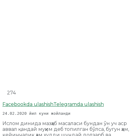
274
Facebookda ulashish
Telegramda ulashish
24.02.2020 йил куни жойланди
Ислом динида мазҳаб масаласи бундан ўн уч аср
аввал қандай муҳим деб топилган бўлса, бугун ҳам,
кейинчалик ҳам худди шундай долзарб ва