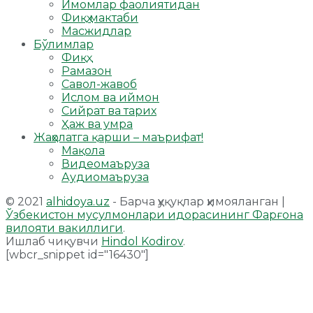
Имомлар фаолиятидан
Фиқҳ мактаби
Масжидлар
Бўлимлар
Фиқҳ
Рамазон
Савол-жавоб
Ислом ва иймон
Сийрат ва тарих
Ҳаж ва умра
Жаҳолатга қарши – маърифат!
Мақола
Видеомаъруза
Аудиомаъруза
© 2021
alhidoya.uz
- Барча ҳуқуқлар ҳимояланган |
Ўзбекистон мусулмонлари идорасининг Фарғона
вилояти вакиллиги
.
Ишлаб чиқувчи
Hindol Kodirov
.
[wbcr_snippet id="16430"]