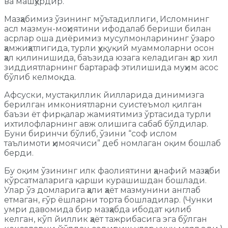
ва машҳурдир.
Мазҳабимиз ўзининг мўътадиллиги, Исломнинг
асл мазмун-моҳиятини ифодалаб бериши билан
асрлар оша диёримиз мусулмонларининг ўзаро
ҳамжиҳатлигида, турли ҳуқуқий муаммоларни осон
ҳал қилинишида, баъзида юзага келадиган ҳар хил
зиддиятларнинг бартараф этилишида муҳим асос
бўлиб келмоқда.
Афсуски, мустақиллик йилларида динимизга
берилган имкониятларни суистеъмол қилган
баъзи ёт фирқалар жамиятимиз ўртасида турли
ихтилофларнинг авж олишига сабаб бўлдилар.
Буни биринчи бўлиб, ўзини “соф ислом
таълимоти ҳимоячиси” деб номлаган оқим бошлаб
берди.
Бу оқим ўзининг илк фаолиятини ҳанафий мазҳаби
кўрсатмаларига қарши курашишдан бошлади.
Улар ўз домларига ҳали ҳаёт мазмунини англаб
етмаган, ғўр ёшларни торта бошладилар. (Чунки
умри давомида бир мазҳабда ибодат қилиб
келган, кўп йиллик ҳаёт тажрибасига эга бўлган