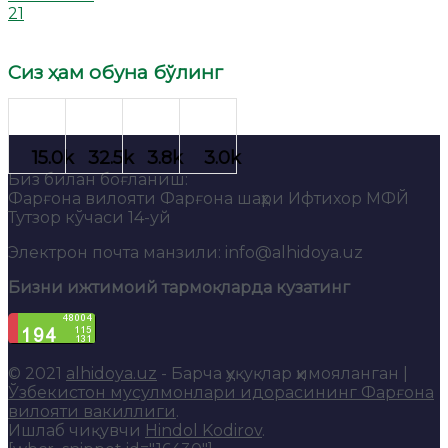
21
Сиз ҳам обуна бўлинг
Биз билан боғланиш:
Фарғона вилояти Фарғона шаҳри Ифтихор МФЙ
Тутзор кўчаси 14-уй
Электрон почта манзили: info@alhidoya.uz
Бизни ижтимоий тармоқларда кузатинг
© 2021
alhidoya.uz
- Барча ҳуқуқлар ҳимояланган |
Ўзбекистон мусулмонлари идорасининг Фарғона
вилояти вакиллиги
.
Ишлаб чиқувчи
Hindol Kodirov
.