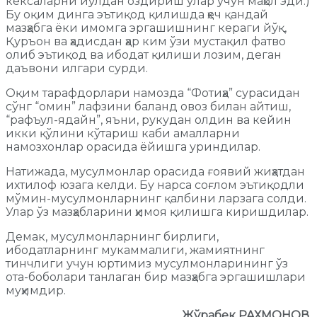
кексаларни йўлдан оздириш улар учун маҳол эди.)
Бу оқим динга эътиқод қилишда ҳеч қандай
мазҳабга ёки имомга эргашишнинг кераги йўқ,
Қуръон ва ҳадисдан ҳар ким ўзи мустақил фатво
олиб эътиқод ва ибодат қилиши лозим, деган
даъвони илгари сурди.
Оқим тарафдорлари намозда “Фотиҳа” сурасидан
сўнг “омин” лафзини баланд овоз билан айтиш,
“рафъул-ядайн”, яъни, рукудан олдин ва кейин
икки қўлини кўтариш каби амалларни
намозхонлар орасида ёйишга уриндилар.
Натижада, мусулмонлар орасида ғоявий жиҳатдан
ихтилоф юзага келди. Бу нарса соғлом эътиқодли
мўмин-мусулмонларнинг қалбини ларзага солди.
Улар ўз мазҳабларини ҳимоя қилишга киришдилар.
Демак, мусулмонларнинг бирлиги,
ибодатларнинг мукаммалиги, жамиятнинг
тинчлиги учун юртимиз мусулмонларининг ўз
ота-боболари танлаган бир мазҳабга эргашишлари
муҳимдир.
Жўрабек РАХМOНОВ,