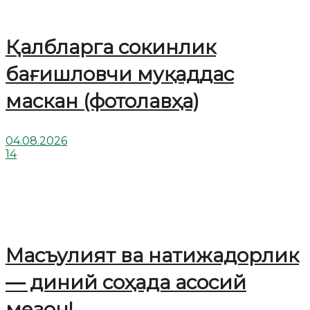
Қалбларга сокинлик
бағишловчи муқаддас
маскан (фотолавҳа)
04.08.2026
14
Масъулият ва натижадорлик
— диний соҳада асосий
мезон!