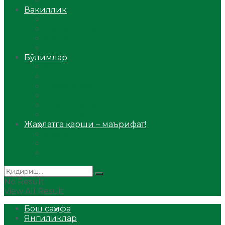
Аудио
Вакиллик
Вилоят вакиллиги
Имомлар фаолиятидан
Фиқҳ мактаби
Масжидлар
Бўлимлар
Фиқҳ
Рамазон
Савол-жавоб
Ислом ва иймон
Сийрат ва тарих
Ҳаж ва умра
Жаҳолатга қарши – маърифат!
Мақола
Видеомаъруза
Аудиомаъруза
No Result
View All Result
Бош саҳифа
Янгиликлар