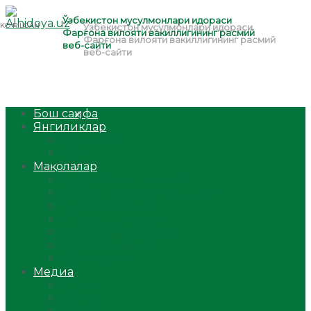
Бош саҳифа
Янгиликлар
Ўзбекистон
Жаҳон
Мақолалар
Мусулмоннинг одоби
Оилам – саодат масканим!
Таълим-тарбия
Ибратли ҳикоялар
Хислатли ҳикматлар
Аёллар саҳифаси
Саломатлик
Медиа
Видео
Фото