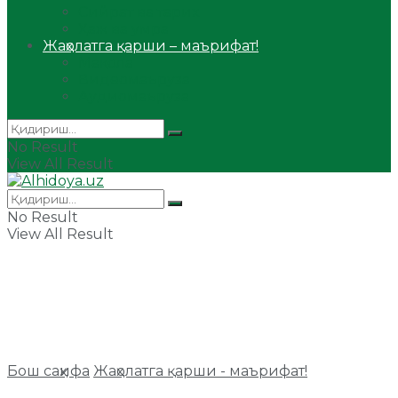
Сийрат ва тарих
Ҳаж ва умра
Жаҳолатга қарши – маърифат!
Мақола
Видеомаъруза
Аудиомаъруза
No Result
View All Result
No Result
View All Result
Бош саҳифа
Жаҳолатга қарши - маърифат!