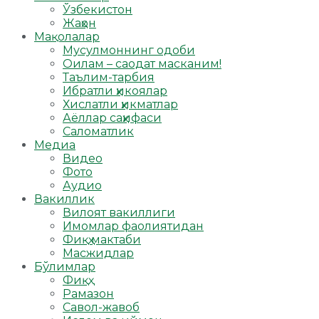
Ўзбекистон
Жаҳон
Мақолалар
Мусулмоннинг одоби
Оилам – саодат масканим!
Таълим-тарбия
Ибратли ҳикоялар
Хислатли ҳикматлар
Аёллар саҳифаси
Саломатлик
Медиа
Видео
Фото
Аудио
Вакиллик
Вилоят вакиллиги
Имомлар фаолиятидан
Фиқҳ мактаби
Масжидлар
Бўлимлар
Фиқҳ
Рамазон
Савол-жавоб