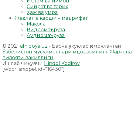
Ислом ва иймон
Сийрат ва тарих
Ҳаж ва умра
Жаҳолатга қарши – маърифат!
Мақола
Видеомаъруза
Аудиомаъруза
© 2021
alhidoya.uz
- Барча ҳуқуқлар ҳимояланган |
Ўзбекистон мусулмонлари идорасининг Фарғона
вилояти вакиллиги
.
Ишлаб чиқувчи
Hindol Kodirov
.
[wbcr_snippet id="16430"]