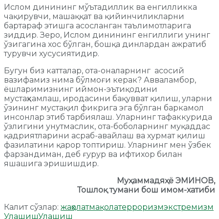
Ислом динининг мўътадиллик ва енгилликка
чақирувчи, машаққат ва қийинчиликларни
бартараф этишга асосланган таълимотларига
зиддир. Зеро, Ислом динининг енгиллиги унинг
ўзигагина хос бўлган, бошқа динлардан ажратиб
турувчи хусусиятидир.
Бугун биз катталар, ота-оналарнинг асосий
вазифамиз нима бўлмоғи керак? Авваламбор,
ёшларимизнинг иймон-эътиқодини
мустаҳкамлаш, иродасини бақувват қилиш, уларни
ўзининг мустақил фикрига эга бўлган баркамол
инсонлар этиб тарбиялаш. Уларнинг тафаккурида
ўзлигини унутмаслик, ота-боболарнинг муқаддас
қадриятларини асраб-авайлаш ва хурмат қилиш
фазилатини қарор топтириш. Уларнинг мен ўзбек
фарзандиман, деб ғурур ва ифтихор билан
яшашига эришишдир.
Муҳаммадяҳё ЭМИНОВ,
Тошлоқ тумани бош имом-хатиби
Калит сўзлар:
жаҳолат
мақола
терроризм
экстремизм
Улашиш
Улашиш