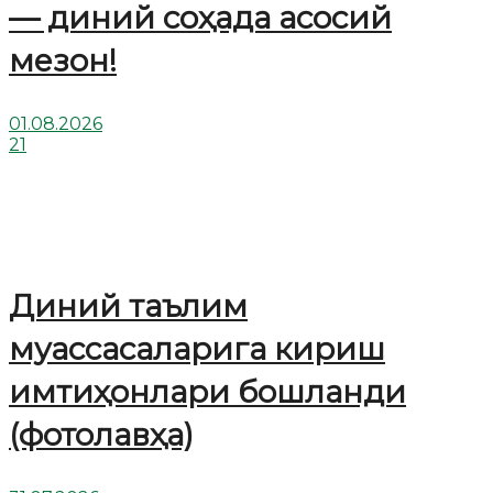
— диний соҳада асосий
мезон!
01.08.2026
21
Диний таълим
муассасаларига кириш
имтиҳонлари бошланди
(фотолавҳа)