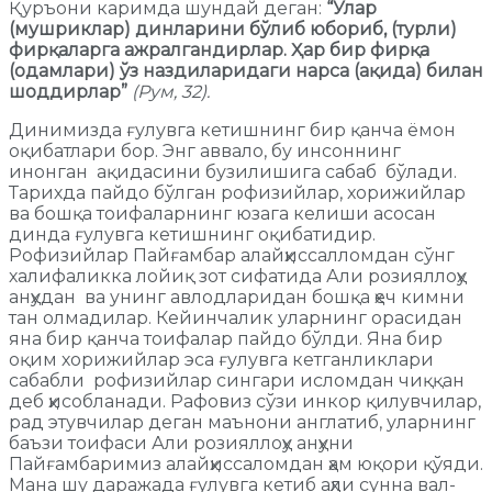
Қуръони каримда шундай деган:
“Улар
(мушриклар) динларини бўлиб юбориб, (турли)
фирқаларга ажралгандирлар. Ҳар бир фирқа
(одамлари) ўз наздиларидаги нарса (ақида) билан
шоддирлар”
(Рум, 32).
Динимизда ғулувга кетишнинг бир қанча ёмон
оқибатлари бор. Энг аввало, бу инсоннинг
инонган ақидасини бузилишига сабаб бўлади.
Тарихда пайдо бўлган рофизийлар, хорижийлар
ва бошқа тоифаларнинг юзага келиши асосан
динда ғулувга кетишнинг оқибатидир.
Рофизийлар Пайғамбар алайҳиссалломдан сўнг
халифаликка лойиқ зот сифатида Али розияллоҳу
анҳудан ва унинг авлодларидан бошқа ҳеч кимни
тан олмадилар. Кейинчалик уларнинг орасидан
яна бир қанча тоифалар пайдо бўлди. Яна бир
оқим хорижийлар эса ғулувга кетганликлари
сабабли рофизийлар сингари исломдан чиққан
деб ҳисобланади. Рафовиз сўзи инкор қилувчилар,
рад этувчилар деган маънони англатиб, уларнинг
баъзи тоифаси Али розияллоҳу анҳуни
Пайғамбаримиз алайҳиссаломдан ҳам юқори қўяди.
Мана шу даражада ғулувга кетиб аҳли сунна вал-