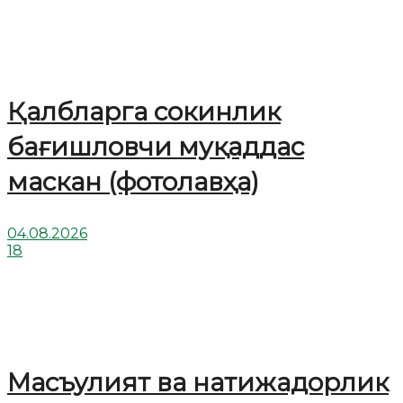
Қалбларга сокинлик
бағишловчи муқаддас
маскан (фотолавҳа)
04.08.2026
18
Масъулият ва натижадорлик