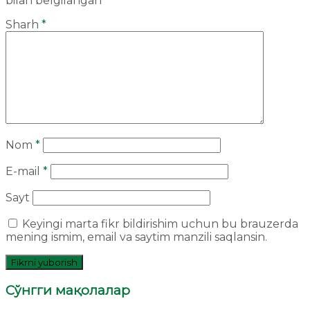
bilan belgilangan
Sharh
*
Nom
*
E-mail
*
Sayt
Keyingi marta fikr bildirishim uchun bu brauzerda
mening ismim, email va saytim manzili saqlansin.
Сўнгги мақолалар