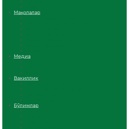
Ўзбекистон
Жаҳон
Мақолалар
Мусулмоннинг одоби
Оилам – саодат масканим!
Таълим-тарбия
Ибратли ҳикоялар
Хислатли ҳикматлар
Аёллар саҳифаси
Саломатлик
Медиа
Видео
Фото
Аудио
Вакиллик
Вилоят вакиллиги
Имомлар фаолиятидан
Фиқҳ мактаби
Масжидлар
Бўлимлар
Фиқҳ
Рамазон
Савол-жавоб
Ислом ва иймон