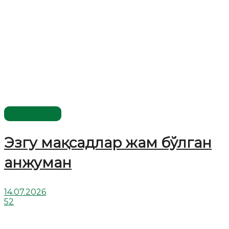
Мақолалар
Эзгу мақсадлар жам бўлган
анжуман
14.07.2026
52