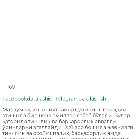
160
Facebookda ulashish
Telegramda ulashish
Маълумки, инсоният тамаддунининг тараққий
этишида бир неча омиллар сабаб бўлади. Булар
қаторида тинчлик ва барқарорлик аввалги
ўринларни эгаллайди. XXI аср бошида жаҳондаги
тинчлик ва осойишталик, барқарорлик ҳамда