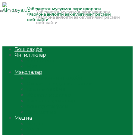
Бош саҳифа
Янгиликлар
Ўзбекистон
Жаҳон
Мақолалар
Мусулмоннинг одоби
Оилам – саодат масканим!
Таълим-тарбия
Ибратли ҳикоялар
Хислатли ҳикматлар
Аёллар саҳифаси
Саломатлик
Медиа
Видео
Фото