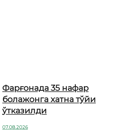
Фарғонада 35 нафар
болажонга хатна тўйи
ўтказилди
07.08.2026