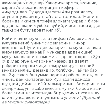
жамоадан чиқдилар. Хаворижлар эса, аксинча,
ҳазрати Али розияллоҳу анҳуни кофирга
чиқардилар. Бу ҳақда Ҳазрати Али розияллоҳу
анҳунинг ўзлари шундай деган эдилар: “Менинг
борамда икки хил тоифа ҳалокатга учради: бири
ҳаддан ташқари муҳаббат қўйиб, иккинчиси ҳаддан
ташқари буғзу адоват қилиб”.
Кейинчалик, мўътазила тоифаси Аллоҳни зотида
ғулувга кетиб, унинг сифатларини инкор
қилдилар. Шунингдек, хавориж ва мўътазилалар
амру маъруф ва наҳий мункарда ҳаддан ошиб,
мусулмонларнинг имомига қарши чиқишга йўл
очдилар. Яъни, уларнинг назарида давлат
раҳбарига қарши чиқиш амру маъруф ва наҳий
мункар қилиш демакдир. Ҳолбуки, Пайғамбар
алайҳиссалом биз умматларини раҳбарларга қарши
чиқишдан қайтарганлар. Қуйидаги ҳадисда
шундай дейилган: “Ким амирининг бирор ишини
ёқтирмаса, унга сабр қилсин. Чунки, бирор киши
бошлиғининг итоатидан бир қарич чиқса ва шу
ҳолида ўлса, жоҳилият ўлимида ўлибди”
(Бухорий
ва Муслим ривоятлари).