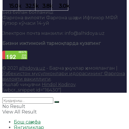
Биз билан боғланиш:
Фарғона вилояти Фарғона шаҳри Ифтихор МФЙ
Тутзор кўчаси 14-уй
Электрон почта манзили: info@alhidoya.uz
Бизни ижтимоий тармоқларда кузатинг
© 2021
alhidoya.uz
- Барча ҳуқуқлар ҳимояланган |
Ўзбекистон мусулмонлари идорасининг Фарғона
вилояти вакиллиги
.
Ишлаб чиқувчи
Hindol Kodirov
.
[wbcr_snippet id="16430"]
No Result
View All Result
Бош саҳифа
Янгиликлар