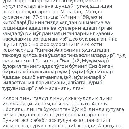
ўринларда зикр қилинган бўлиб, мўмин-
мусулмонларга мана шундай туғён, ҳаддидан
ошишдан қайтарилган. Масалан, Моида
сурасининг 77-оятида: “Айтинг:
“Эй, аҳли
китоблар! Динингизда ҳаддан ошмангиз ва
олдиндан адашган ва кўпларни адаштирган
ҳамда тўғри йўлдан чалғиганларнинг ҳавойи
нафсларига эргашмангиз!”
деб буюрилган. Яна
шунингдек, Бақара сурасининг 229-ояти
каримасида:
“Кимки Аллоҳнинг ҳудудидан
тажовуз қилса, ана ўшаларгина золимлардир”
, Ҳуд
сурасининг 112-оятида:
“Бас, (эй, Муҳаммад)
буюрилганингиздек тўғри бўлинг! Сиз билан
бирга тавба қилганлар ҳам (тўғри) бўлсинлар!
Ҳаддан ошиб кетмангиз, (эй, мўминлар!) У
қилаётган ишларингизни, албатта, кўриб
турувчидир”
деб марҳамат қилган.
Ислом дини тавҳид дини, якка худолик дини
ҳисобланади. Исломда якка-ю ёлғиз Аллоҳга
ибодат қилишга буюрилган бўлиб, динда ғулувга
кетиш, ҳаддан ошиш, туғёндан қайтарилган.
Бунинг асл сабаби эса ғулув ва ҳаддан ошиш
ихтилофга, гуруҳбозликка олиб келади. Аллоҳ таоло