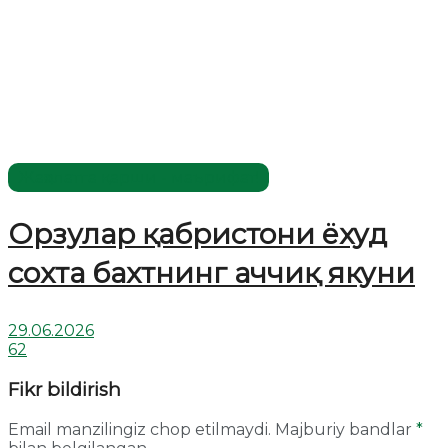
Жаҳолатга қарши - маърифат!
Орзулар қабристони ёхуд
сохта бахтнинг аччиқ якуни
29.06.2026
62
Fikr bildirish
Email manzilingiz chop etilmaydi.
Majburiy bandlar
*