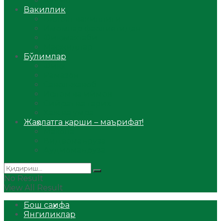
Аудио
Вакиллик
Вилоят вакиллиги
Имомлар фаолиятидан
Фиқҳ мактаби
Масжидлар
Бўлимлар
Фиқҳ
Рамазон
Савол-жавоб
Ислом ва иймон
Сийрат ва тарих
Ҳаж ва умра
Жаҳолатга қарши – маърифат!
Мақола
Видеомаъруза
Аудиомаъруза
No Result
View All Result
Бош саҳифа
Янгиликлар