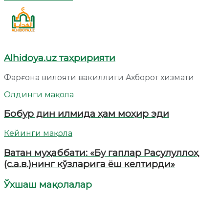
Alhidoya.uz таҳририяти
Фарғона вилояти вакиллиги Ахборот хизмати
Олдинги мақола
Бобур дин илмида ҳам моҳир эди
Кейинги мақола
Ватан муҳаббати: «Бу гаплар Расулуллоҳ
(с.а.в.)нинг кўзларига ёш келтирди»
Ўхшаш мақолалар