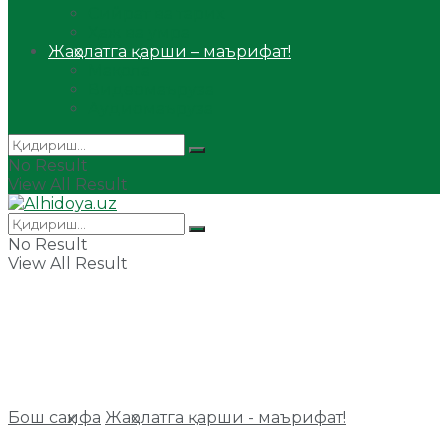
Сийрат ва тарих
Ҳаж ва умра
Жаҳолатга қарши – маърифат!
Мақола
Видеомаъруза
Аудиомаъруза
No Result
View All Result
No Result
View All Result
Бош саҳифа
Жаҳолатга қарши - маърифат!