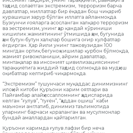
инсоният тақдири, унинг тараққиёти, равнақига
таҳдид солаётган экстремизм, терроризм барча
давлатлар, миллатлар бир ёқадан бош чиқариб
курашиши зарур бўлган иллатга айланмоқда.
Бузғунчи ғояларга асосланган халқаро терроризм
ва эестремизм, унинг ҳар қандай кўриниши
кишилик жамиятининг ўтмишида ҳам, бугунида
ҳам бутун-бутун халқлар бошига оғир кулфатлар
ёғдирган. Ҳар йили унинг тажовузидан 100
мингдан ортиқ бегуноҳ кишилар қурбон бўлмоқда,
жамият ривожланиши, айрим давлатлар,
минтақалар ва инсоният цивилизациясининг
тараққиётига жиддий таҳдид солмоқда ва мудҳиш
оқибатлар келтириб чиқармоқда.
“Экстремизм” тушунчаси муқаддас динимизнинг
илоҳий китоби Қуръони карим оятлари ва
Пайғамбар алайҳиссалломнинг ҳадисларида
келган “ғулув”, “туғён”, “ҳаддан ошиш” каби
маънони англатиб, динимиз таълимотида
уларнинг барчаси қораланган ва мусулмонлар
бундай амаллардан қайтарилган.
Қуръони каримда ғулув лафзи бир неча