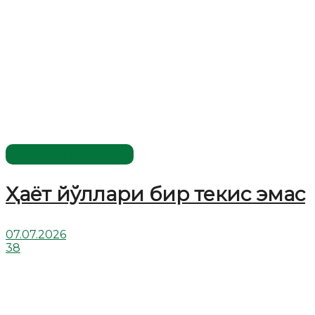
Хислатли ҳикматлар
Ҳаёт йўллари бир текис эмас
07.07.2026
38