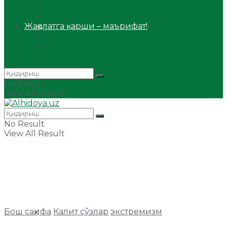
Сийрат ва тарих
Ҳаж ва умра
Жаҳолатга қарши – маърифат!
Мақола
Видеомаъруза
Аудиомаъруза
No Result
View All Result
No Result
View All Result
Бош саҳифа
Калит сўзлар
экстремизм