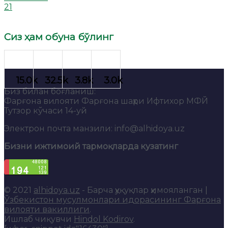
21
Сиз ҳам обуна бўлинг
Биз билан боғланиш:
Фарғона вилояти Фарғона шаҳри Ифтихор МФЙ
Тутзор кўчаси 14-уй
Электрон почта манзили: info@alhidoya.uz
Бизни ижтимоий тармоқларда кузатинг
© 2021
alhidoya.uz
- Барча ҳуқуқлар ҳимояланган |
Ўзбекистон мусулмонлари идорасининг Фарғона
вилояти вакиллиги
.
Ишлаб чиқувчи
Hindol Kodirov
.