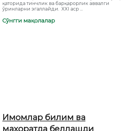
қаторида тинчлик ва барқарорлик аввалги
ўринларни эгаллайди. XXI аср ...
Сўнгги мақолалар
Имомлар билим ва
маҳоратда беллашди