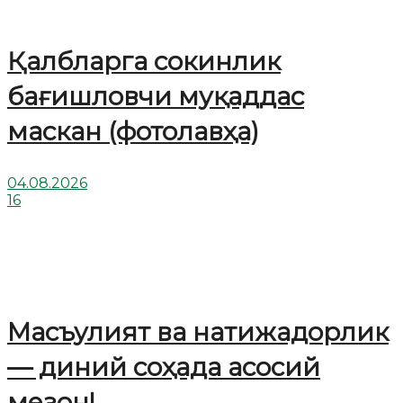
Қалбларга сокинлик
бағишловчи муқаддас
маскан (фотолавҳа)
04.08.2026
16
Масъулият ва натижадорлик
— диний соҳада асосий
мезон!