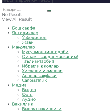
[wbcr_snippet id="16430"]
No Result
View All Result
Бош саҳифа
Янгиликлар
Ўзбекистон
Жаҳон
Мақолалар
Мусулмоннинг одоби
Оилам – саодат масканим!
Таълим-тарбия
Ибратли ҳикоялар
Хислатли ҳикматлар
Аёллар саҳифаси
Саломатлик
Медиа
Видео
Фото
Аудио
Вакиллик
Вилоят вакиллиги