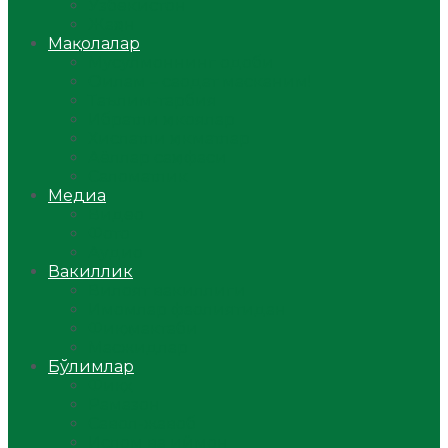
Ўзбекистон
Жаҳон
Мақолалар
Мусулмоннинг одоби
Оилам – саодат масканим!
Таълим-тарбия
Ибратли ҳикоялар
Хислатли ҳикматлар
Аёллар саҳифаси
Саломатлик
Медиа
Видео
Фото
Аудио
Вакиллик
Вилоят вакиллиги
Имомлар фаолиятидан
Фиқҳ мактаби
Масжидлар
Бўлимлар
Фиқҳ
Рамазон
Савол-жавоб
Ислом ва иймон