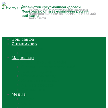
Бош саҳифа
Янгиликлар
Ўзбекистон
Жаҳон
Мақолалар
Мусулмоннинг одоби
Оилам – саодат масканим!
Таълим-тарбия
Ибратли ҳикоялар
Хислатли ҳикматлар
Аёллар саҳифаси
Саломатлик
Медиа
Видео
Фото