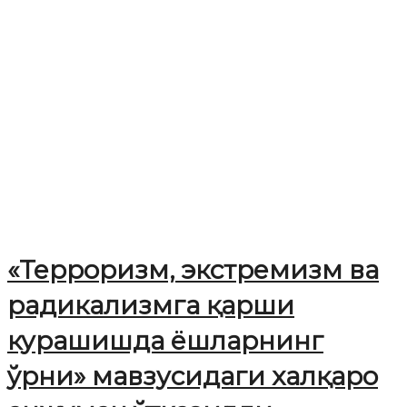
«Терроризм, экстремизм ва
радикализмга қарши
курашишда ёшларнинг
ўрни» мавзусидаги халқаро