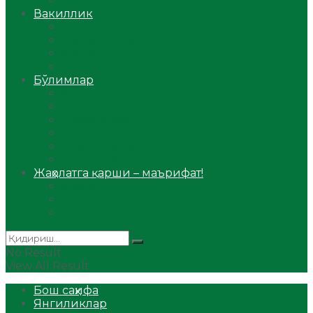
Аудио
Вакиллик
Вилоят вакиллиги
Имомлар фаолиятидан
Фиқҳ мактаби
Масжидлар
Бўлимлар
Фиқҳ
Рамазон
Савол-жавоб
Ислом ва иймон
Сийрат ва тарих
Ҳаж ва умра
Жаҳолатга қарши – маърифат!
Мақола
Видеомаъруза
Аудиомаъруза
No Result
View All Result
Бош саҳифа
Янгиликлар