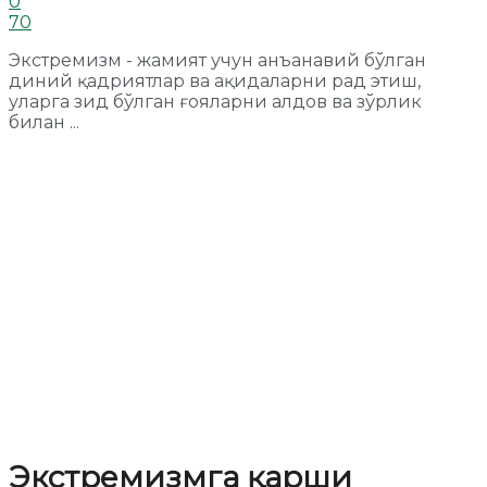
0
70
Экстремизм - жамият учун анъанавий бўлган
диний қадриятлар ва ақидаларни рад этиш,
уларга зид бўлган ғояларни алдов ва зўрлик
билан ...
Экстремизмга қарши