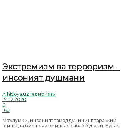
Экстремизм ва терроризм –
инсоният душмани
Alhidoya.uz таҳририяти
15.02.2020
0
160
Маълумки, инсоният тамаддунининг тараққий
этишида бир неча омиллар сабаб бўлади. Булар