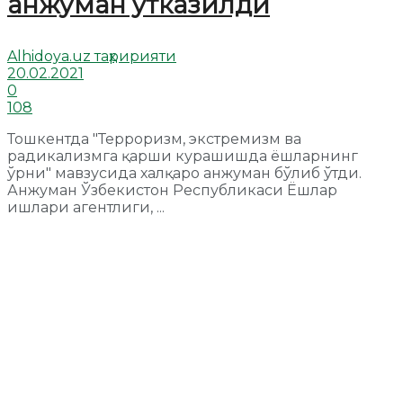
анжуман ўтказилди
Alhidoya.uz таҳририяти
20.02.2021
0
108
Тошкентда "Терроризм, экстремизм ва
радикализмга қарши курашишда ёшларнинг
ўрни" мавзусида халқаро анжуман бўлиб ўтди.
Анжуман Ўзбекистон Республикаси Ёшлар
ишлари агентлиги, ...