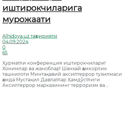
иштирокчиларига
мурожаати
Alhidoya.uz таҳририяти
04.09.2024
0
65
Ҳурматли конференция иштирокчилари!
Хонимлар ва жаноблар! Шанхай ҳамкорлик
ташкилоти Минтақавий аксилтеррор тузилмаси
ҳамда Мустақил Давлатлар Ҳамдўстлиги
Аксилтеррор марказининг терроризм ва ...