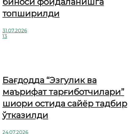
биноси фойдаланишга
топширилди
31.07.2026
13
Бағдодда “Эзгулик ва
маърифат тарғиботчилари”
шиори остида сайёр тадбир
ўтказилди
24.07.2026