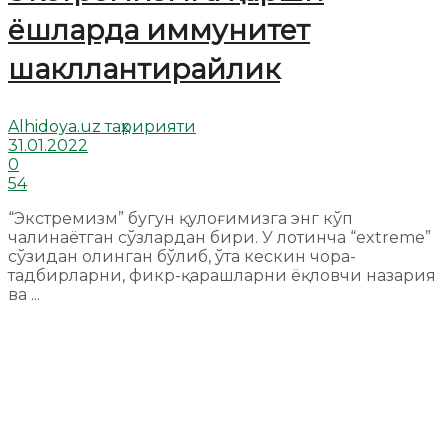
ёшларда иммунитет
шакллантирайлик
Alhidoya.uz таҳририяти
31.01.2022
0
54
“Экстремизм” бугун қулоғимизга энг кўп
чалинаётган сўзлардан бири. У лотинча “extremе”
сўзидан олинган бўлиб, ўта кескин чора-
тадбирларни, фикр-қарашларни ёқловчи назария
ва ...