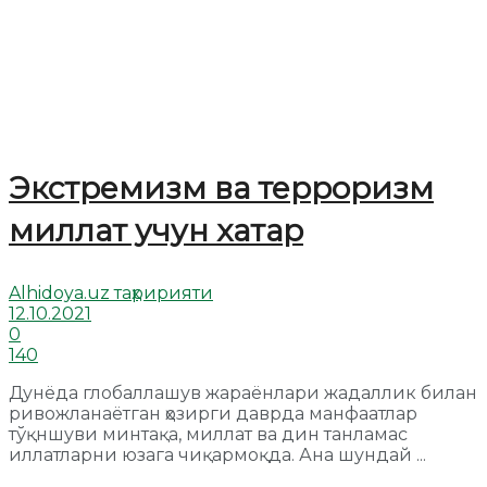
Экстремизм ва терроризм
миллат учун хатар
Alhidoya.uz таҳририяти
12.10.2021
0
140
Дунёда глобаллашув жараёнлари жадаллик билан
ривожланаётган ҳозирги даврда манфаатлар
тўқншуви минтақа, миллат ва дин танламас
иллатларни юзага чиқармоқда. Ана шундай ...