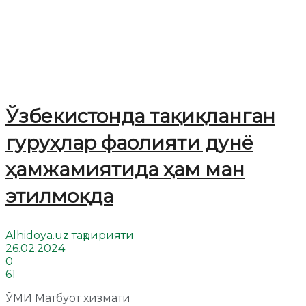
Ўзбекистонда тақиқланган
гуруҳлар фаолияти дунё
ҳамжамиятида ҳам ман
этилмоқда
Alhidoya.uz таҳририяти
26.02.2024
0
61
ЎМИ Матбуот хизмати