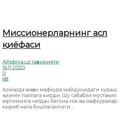
Миссионерларнинг асл
қиёфаси
Alhidoya.uz таҳририяти
16.11.2020
0
68
Ҳозирда жаҳон мафкура майдонидаги кураш
қизғин паллага кирди. Шу сабабли мустақил
юртимизга четдан бегона ғоя ва мафкуралар
кириб кела бошлаганлиги ...