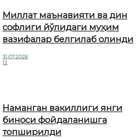
Миллат маънавияти ва дин
софлиги йўлидаги муҳим
вазифалар белгилаб олинди
31.07.2026
12
Наманган вакиллиги янги
биноси фойдаланишга
топширилди