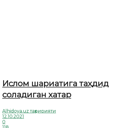
Ислом шариатига таҳдид
соладиган хатар
Alhidoya.uz таҳририяти
12.10.2021
0
118