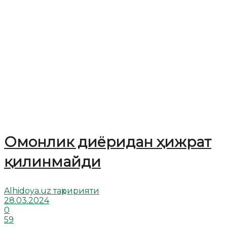
Омонлик диёридан ҳижрат
қилинмайди
Alhidoya.uz таҳририяти
28.03.2024
0
59