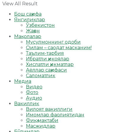
View All Result
Бош саҳифа
Янгиликлар
Ўзбекистон
Жаҳон
Мақолалар
Мусулмоннинг одоби
Оилам – саодат масканим!
Таълим-тарбия
Ибратли ҳикоялар
Хислатли ҳикматлар
Аёллар саҳифаси
Саломатлик
Медиа
Видео
Фото
Аудио
Вакиллик
Вилоят вакиллиги
Имомлар фаолиятидан
Фиқҳ мактаби
Масжидлар
Бўлимлар