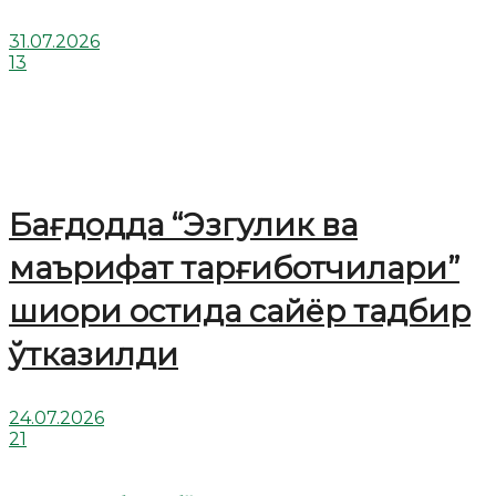
31.07.2026
13
Бағдодда “Эзгулик ва
маърифат тарғиботчилари”
шиори остида сайёр тадбир
ўтказилди
24.07.2026
21