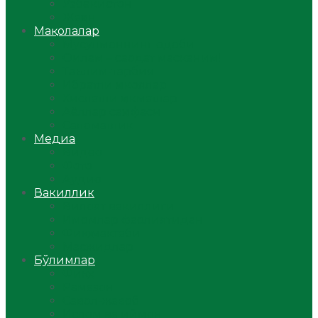
Ўзбекистон
Жаҳон
Мақолалар
Мусулмоннинг одоби
Оилам – саодат масканим!
Таълим-тарбия
Ибратли ҳикоялар
Хислатли ҳикматлар
Аёллар саҳифаси
Саломатлик
Медиа
Видео
Фото
Аудио
Вакиллик
Вилоят вакиллиги
Имомлар фаолиятидан
Фиқҳ мактаби
Масжидлар
Бўлимлар
Фиқҳ
Рамазон
Савол-жавоб
Ислом ва иймон