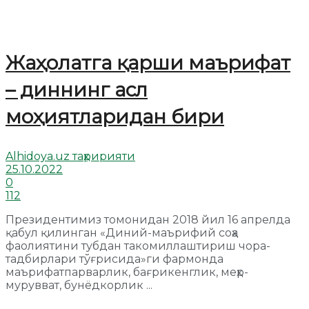
Жаҳолатга қарши маърифат
– диннинг асл
моҳиятларидан бири
Alhidoya.uz таҳририяти
25.10.2022
0
112
Президентимиз томонидан 2018 йил 16 апрелда
қабул қилинган «Диний-маърифий соҳа
фаолиятини тубдан такомиллаштириш чора-
тадбирлари тўғрисида»ги фармонда
маърифатпарварлик, бағрикенглик, меҳр-
мурувват, бунёдкорлик ...