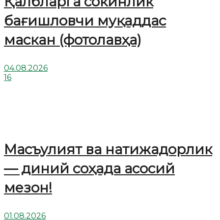
Қалбларга сокинлик
бағишловчи муқаддас
маскан (фотолавҳа)
04.08.2026
16
Масъулият ва натижадорлик
— диний соҳада асосий
мезон!
01.08.2026