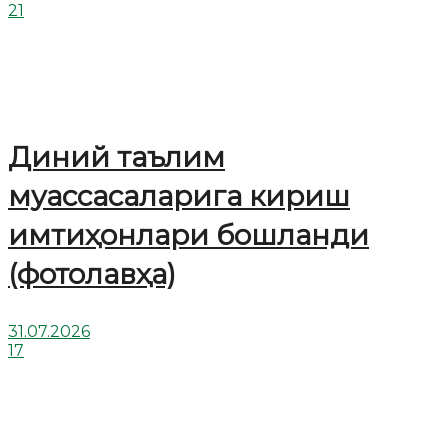
21
Диний таълим
муассасаларига кириш
имтиҳонлари бошланди
(фотолавҳа)
31.07.2026
17