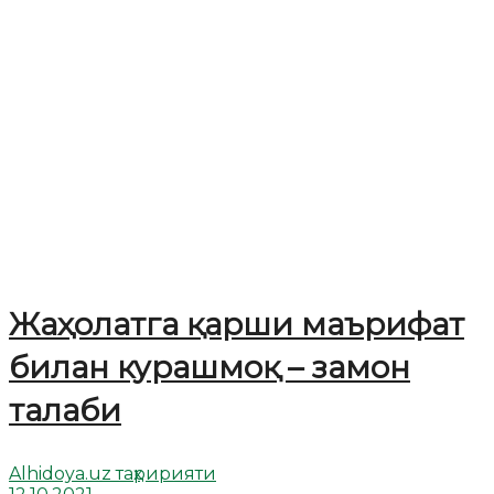
Жаҳолатга қарши маърифат
билан курашмоқ – замон
талаби
Alhidoya.uz таҳририяти