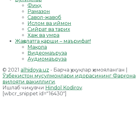
Фиқҳ
Рамазон
Савол-жавоб
Ислом ва иймон
Сийрат ва тарих
Ҳаж ва умра
Жаҳолатга қарши – маърифат!
Мақола
Видеомаъруза
Аудиомаъруза
© 2021
alhidoya.uz
- Барча ҳуқуқлар ҳимояланган |
Ўзбекистон мусулмонлари идорасининг Фарғона
вилояти вакиллиги
.
Ишлаб чиқувчи
Hindol Kodirov
.
[wbcr_snippet id="16430"]