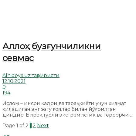
Аллоҳ бузғунчиликни
севмас
Alhidoya.uz таҳририяти
12.10.2021
0
194
Ислом – инсон қадри ва тараққиёти учун хизмат
қиладиган энг эзгу ғоялар билан йўғрилган
диндир. Бироқ турли экстремистик ва террорчи ...
Page 1 of 2
1
2
Next