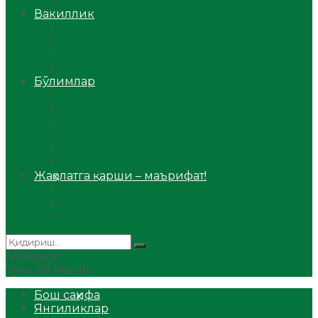
Аудио
Вакиллик
Вилоят вакиллиги
Имомлар фаолиятидан
Фиқҳ мактаби
Масжидлар
Бўлимлар
Фиқҳ
Рамазон
Савол-жавоб
Ислом ва иймон
Сийрат ва тарих
Ҳаж ва умра
Жаҳолатга қарши – маърифат!
Мақола
Видеомаъруза
Аудиомаъруза
No Result
View All Result
Бош саҳифа
Янгиликлар