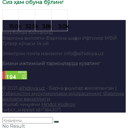
Сиз ҳам обуна бўлинг
Биз билан боғланиш:
Фарғона вилояти Фарғона шаҳри Ифтихор МФЙ
Тутзор кўчаси 14-уй
Электрон почта манзили: info@alhidoya.uz
Бизни ижтимоий тармоқларда кузатинг
© 2021
alhidoya.uz
- Барча ҳуқуқлар ҳимояланган |
Ўзбекистон мусулмонлари идорасининг Фарғона
вилояти вакиллиги
.
Ишлаб чиқувчи
Hindol Kodirov
.
[wbcr_snippet id="16430"]
No Result