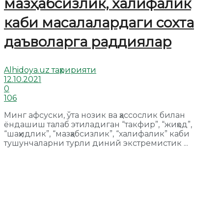
мазҳабсизлик, халифалик
каби масалалардаги сохта
даъволарга раддиялар
Alhidoya.uz таҳририяти
12.10.2021
0
106
Минг афсуски, ўта нозик ва ҳассослик билан
ёндашиш талаб этиладиган “такфир”, “жиҳод”,
“шаҳидлик”, “мазҳабсизлик”, “халифалик” каби
тушунчаларни турли диний экстремистик ...