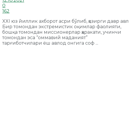
12.10.2021
0
162
XXI юз йиллик ахборот асри бўлиб, ҳозирги давр 
Бир томондан экстремистик оқимлар фаолияти,
бошқа томондан миссионерлар ҳаракати, учинчи
томондан эса “омма­вий маданият”
тарғиботчилари ёш авлод онгига соф ...