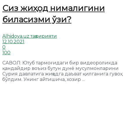
Сиз жиҳод нималигини
биласизми ўзи?
Alhidoya.uz таҳририяти
12.10.2021
0
100
САВОЛ: Ютуб тармоғидаги бир видеороликда
қандайдир воъиз бутун дунё мусулмонларини
Сурия давлатига жиҳодга даъват қилганига гувоҳ
бўлдим. Унинг айтишича, хозир ...