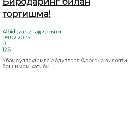
Биродаринг билан
тортишма!
Alhidoya.uz таҳририяти
09.02.2023
0
128
Убайдуллоҳ домла Абдуллаев Фарғона вилояти
бош имом-хатиби