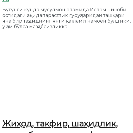
Бугунги кунда мусулмон оламида Ислом ниқоби
остидаги ақидапарастлик гуруҳларидан ташқари
яна бир таҳдиднинг янги қатлами намоён бўлдики,
у ҳам бўлса мазҳабcизликка ...
Жиҳод, такфир, шаҳидлик,