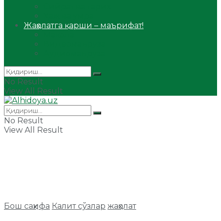
Сийрат ва тарих
Ҳаж ва умра
Жаҳолатга қарши – маърифат!
Мақола
Видеомаъруза
Аудиомаъруза
No Result
View All Result
No Result
View All Result
Бош саҳифа
Калит сўзлар
жаҳолат