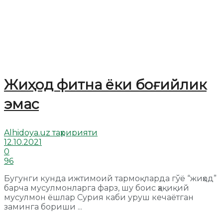
Жиҳод фитна ёки боғийлик
эмас
Alhidoya.uz таҳририяти
12.10.2021
0
96
Бугунги кунда ижтимоий тармоқларда гўё “жиҳод”
барча мусулмонларга фарз, шу боис ҳақиқий
мусулмон ёшлар Сурия каби уруш кечаётган
заминга бориши ...