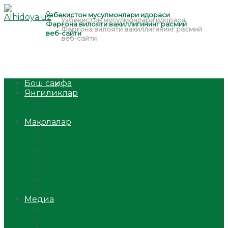
Бош саҳифа
Янгиликлар
Ўзбекистон
Жаҳон
Мақолалар
Мусулмоннинг одоби
Оилам – саодат масканим!
Таълим-тарбия
Ибратли ҳикоялар
Хислатли ҳикматлар
Аёллар саҳифаси
Саломатлик
Медиа
Видео
Фото