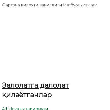
Фарғона вилояти вакиллиги Матбуот хизмати
Залолатга далолат
қилаётганлар
Alhidoya.uz таҳририяти