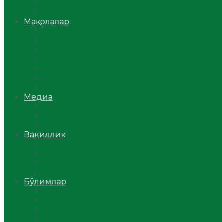
Ўзбекистон
Жаҳон
Мақолалар
Мусулмоннинг одоби
Оилам – саодат масканим!
Таълим-тарбия
Ибратли ҳикоялар
Хислатли ҳикматлар
Аёллар саҳифаси
Саломатлик
Медиа
Видео
Фото
Аудио
Вакиллик
Вилоят вакиллиги
Имомлар фаолиятидан
Фиқҳ мактаби
Масжидлар
Бўлимлар
Фиқҳ
Рамазон
Савол-жавоб
Ислом ва иймон