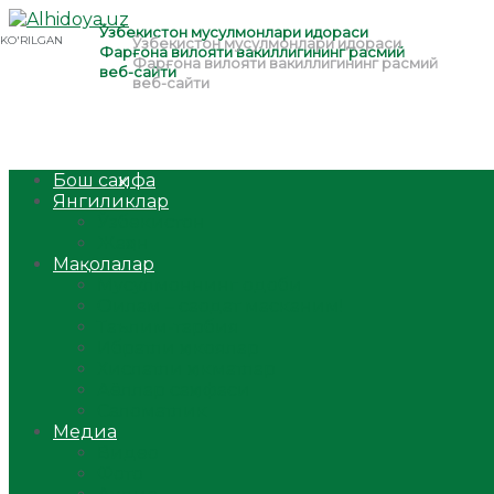
Бош саҳифа
Янгиликлар
Ўзбекистон
Жаҳон
Мақолалар
Мусулмоннинг одоби
Оилам – саодат масканим!
Таълим-тарбия
Ибратли ҳикоялар
Хислатли ҳикматлар
Аёллар саҳифаси
Саломатлик
Медиа
Видео
Фото