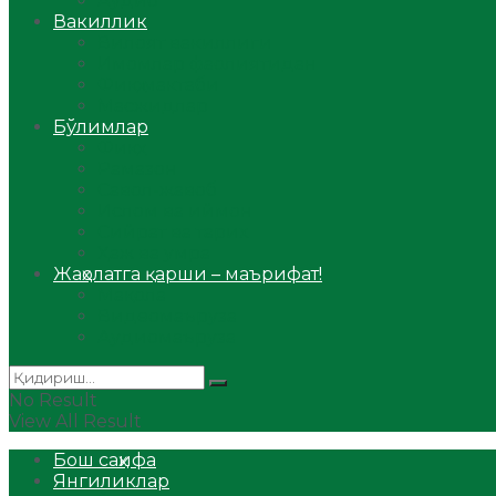
Аудио
Вакиллик
Вилоят вакиллиги
Имомлар фаолиятидан
Фиқҳ мактаби
Масжидлар
Бўлимлар
Фиқҳ
Рамазон
Савол-жавоб
Ислом ва иймон
Сийрат ва тарих
Ҳаж ва умра
Жаҳолатга қарши – маърифат!
Мақола
Видеомаъруза
Аудиомаъруза
No Result
View All Result
Бош саҳифа
Янгиликлар