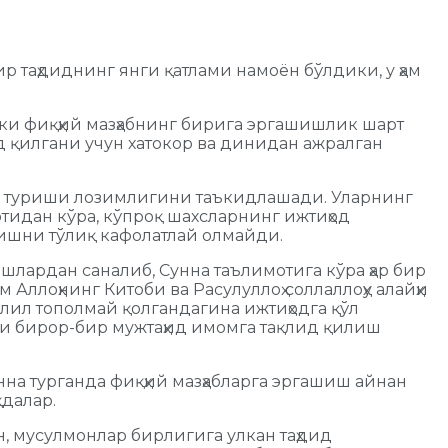
 таҳдиднинг янги қатлами намоён бўлдики, у ҳам
ёки фиқҳий мазҳабнинг бирига эргашишлик шарт
д қилгани учун хатокор ва динидан ажралган
на туриши лозимлигини таъкидлашади. Уларнинг
отидан кўра, кўпроқ шахсларнинг ижтиҳод
лишни тўлиқ кафолатлай олмайди.
ишлардан саналиб, Сунна таълимотига кўра ҳар бир
 Аллоҳнинг Китоби ва Расулуллоҳ соллаллоҳу алайҳи
лил тополмай қолгандагина ижтиҳодга қўл
 ёки бирор-бир мужтаҳид имомга тақлид қилиш
на турганда фиқҳий мазҳабларга эргашиш айнан
далар.
, мусулмонлар бирлигига улкан таҳдид