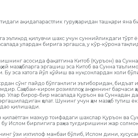
идаги ақидапарастлик гуруҳларидан ташқари яна бир
га эътиқод қилувчи шахс учун суннийликдаги тўрт 
алада улардан бирига эргашса, у кўр-кўрона тақли
лишнинг асосида фақатгина Китоб (Қуръон) ва Сун
ҳий мазҳабларга эргашиш эса Китоб ва Сунна таълим
 Бу эса хатога йўл қўйиш ва нуқсонлардан холи бў
 асрдан сўнг пайдо бўлганлиги эътиборидан, бидъат 
дир. Саҳобаи-киром розияллоҳу анҳумнинг барчаси ҳам
р. Улар бирор-бир масалада Қуръон ва Суннадан да
 эргашиладиган ҳолат. Шунинг учун ҳам мазҳаб тутиш
ддао қилишади.
илаётган мазкур тоифадаги шахслар Қуръон ва Сун
 бу Ислом бирлигига раҳна туғдиришини жар солмоқ
инг ўзи ихтилоф манбаи бўлиб, Ислом дини, хусусан