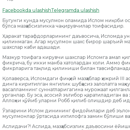
Facebookda ulashish
Telegramda ulashish
Бугунги кунда мусулмон оламида Ислом ниқоби ост
бўлса мазҳабcизликка чақирувчилар тоифасидир.
Ҳаракат тарафдорларининг даъвосича, Исломда ун
қилинмаган. Агар мусулмон шахс бирор шаръий мас
шахслар каби адашади.
Мазкур тоифага кирувчи шахслар Исломга амал қи
фикрича, бу икки манба хатолардан холи. Аммо фиқ
фикрларига тақлид қилиниши билан тавсифланади.
Қолаверса, Исломдаги фиқҳий мазҳаблар ҳижрий III
динга киритилган янгилик шубҳасиз залолатга маҳкум
васалламнинг суннатларигагина мурожаат қилганла
урганлар. Бу эса, асосий эътибор қаратиладиган ва
Аллоҳни қўйиб уларни Робб қилиб олишдир деб и
Ўзларини Ислом динининг фидойилари деб эълон қ
мусулмонлар ўртасида ихтилофга замин бўлиши ва
Аслидачи?! Аслида, мазҳабсизлик даъвосини ёйишн