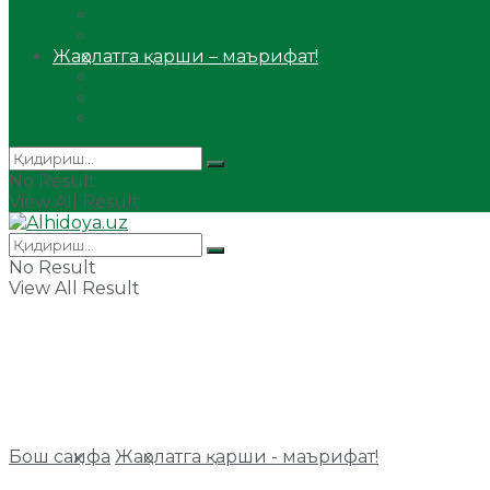
Сийрат ва тарих
Ҳаж ва умра
Жаҳолатга қарши – маърифат!
Мақола
Видеомаъруза
Аудиомаъруза
No Result
View All Result
No Result
View All Result
Бош саҳифа
Жаҳолатга қарши - маърифат!