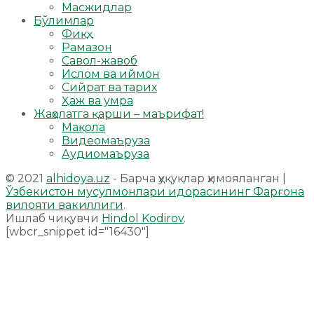
Масжидлар
Бўлимлар
Фиқҳ
Рамазон
Савол-жавоб
Ислом ва иймон
Сийрат ва тарих
Ҳаж ва умра
Жаҳолатга қарши – маърифат!
Мақола
Видеомаъруза
Аудиомаъруза
© 2021
alhidoya.uz
- Барча ҳуқуқлар ҳимояланган |
Ўзбекистон мусулмонлари идорасининг Фарғона
вилояти вакиллиги
.
Ишлаб чиқувчи
Hindol Kodirov
.
[wbcr_snippet id="16430"]