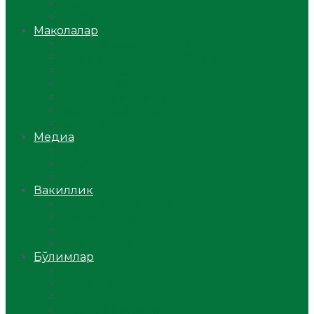
Ўзбекистон
Жаҳон
Мақолалар
Мусулмоннинг одоби
Оилам – саодат масканим!
Таълим-тарбия
Ибратли ҳикоялар
Хислатли ҳикматлар
Аёллар саҳифаси
Саломатлик
Медиа
Видео
Фото
Аудио
Вакиллик
Вилоят вакиллиги
Имомлар фаолиятидан
Фиқҳ мактаби
Масжидлар
Бўлимлар
Фиқҳ
Рамазон
Савол-жавоб
Ислом ва иймон