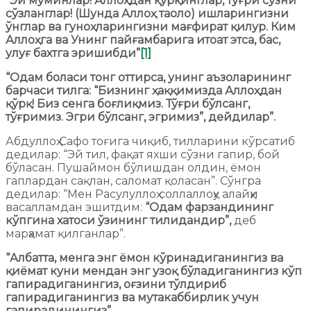
“Эй мўминлар! Аллоҳдан қўрқинглар, тўғри сўзни
сўзланглар! (Шунда Аллоҳ таоло) ишларингизни
ўнглар ва гуноҳларингизни мағфират қилур. Ким
Аллоҳга ва Унинг пайғамбарига итоат этса, бас,
улуғ бахтга эришибди”
[1]
“Одам боласи тонг оттирса, унинг аъзоларининг
барчаси тилга: “Бизнинг ҳаққимизда Аллоҳдан
қўрқ! Биз сенга боғлиқмиз. Тўғри бўлсанг,
тўғримиз. Эгри бўлсанг, эгримиз”, дейдилар”.
Абдуллоҳ Сафо тоғига чиқиб, тилларини кўрсатиб
дедилар: “Эй тил, фақат яхши сўзни гапир, бой
бўласан. Пушаймон бўлишдан олдин, ёмон
гаплардан сақлан, саломат қоласан”. Сўнгра
дедилар: “Мен Расулуллоҳ соллаллоҳу алайҳи
васалламдан эшитдим:
“Одам фарзандининг
кўпгина хатоси ўзининг тилидандир”,
деб
марҳамат қилганлар”.
“Албатта, менга энг ёмон кўринадиганингиз ва
қиёмат куни мендан энг узоқ бўладиганингиз кўп
гапирадиганингиз, оғзини тўлдириб
гапирадиганингиз ва мутакаббирлик учун
гапирадинингиз”.