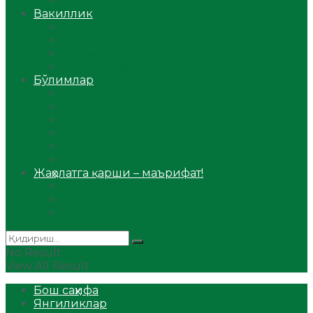
Аудио
Вакиллик
Вилоят вакиллиги
Имомлар фаолиятидан
Фиқҳ мактаби
Масжидлар
Бўлимлар
Фиқҳ
Рамазон
Савол-жавоб
Ислом ва иймон
Сийрат ва тарих
Ҳаж ва умра
Жаҳолатга қарши – маърифат!
Мақола
Видеомаъруза
Аудиомаъруза
No Result
View All Result
Бош саҳифа
Янгиликлар