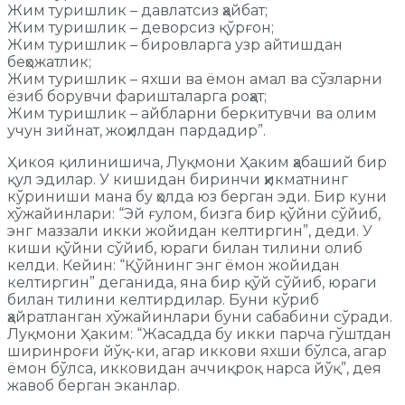
Жим туришлик – давлатсиз ҳайбат;
Жим туришлик – деворсиз қўрғон;
Жим туришлик – бировларга узр айтишдан
беҳожатлик;
Жим туришлик – яхши ва ёмон амал ва сўзларни
ёзиб борувчи фаришталарга роҳат;
Жим туришлик – айбларни беркитувчи ва олим
учун зийнат, жоҳилдан пардадир”.
Ҳикоя қилинишича, Луқмони Ҳаким ҳабаший бир
қул эдилар. У кишидан биринчи ҳикматнинг
кўриниши мана бу ҳолда юз берган эди. Бир куни
хўжайинлари: “Эй ғулом, бизга бир қўйни сўйиб,
энг маззали икки жойидан келтиргин”, деди. У
киши қўйни сўйиб, юраги билан тилини олиб
келди. Кейин: “Қўйнинг энг ёмон жойидан
келтиргин” деганида, яна бир қўй сўйиб, юраги
билан тилини келтирдилар. Буни кўриб
ҳайратланган хўжайинлари буни сабабини сўради.
Луқмони Ҳаким: “Жасадда бу икки парча гўштдан
ширинроғи йўқ-ки, агар иккови яхши бўлса, агар
ёмон бўлса, икковидан аччиқроқ нарса йўқ”, дея
жавоб берган эканлар.