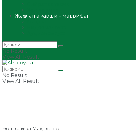
Сийрат ва тарих
Ҳаж ва умра
Жаҳолатга қарши – маърифат!
Мақола
Видеомаъруза
Аудиомаъруза
No Result
View All Result
No Result
View All Result
Бош саҳифа
Мақолалар