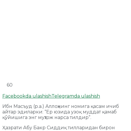
60
Facebookda ulashish
Telegramda ulashish
Ибн Масъуд (р.а.) Аллоҳнинг номига қасам ичиб
айтар эдиларки: “Ер юзида узоқ муддат қамаб
қўйишига энг муҳтож нарса тилдир”.
Ҳазрати Абу Бакр Сиддиқ тилларидан бирон