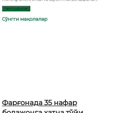
Сўнгги мақолалар
Фарғонада 35 нафар
болажонга хатна тўйи