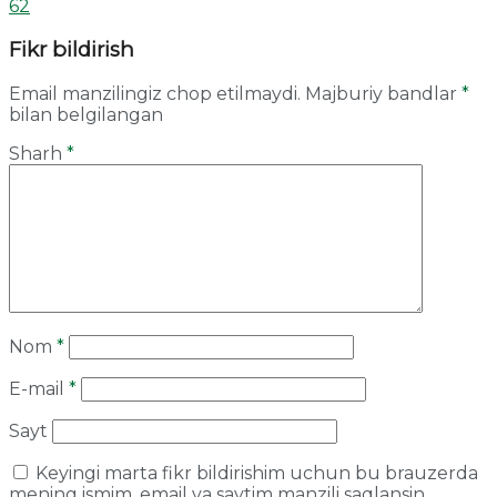
62
Fikr bildirish
Email manzilingiz chop etilmaydi.
Majburiy bandlar
*
bilan belgilangan
Sharh
*
Nom
*
E-mail
*
Sayt
Keyingi marta fikr bildirishim uchun bu brauzerda
mening ismim, email va saytim manzili saqlansin.