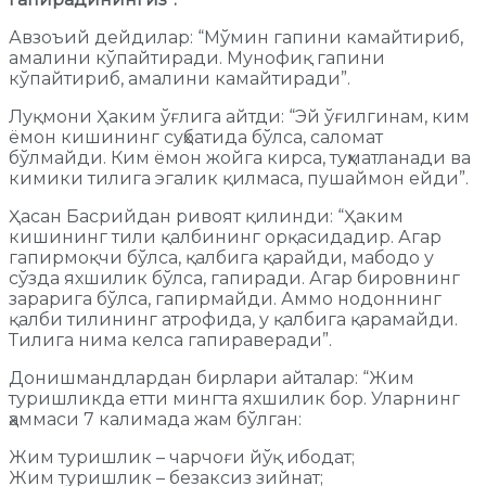
Авзоъий дейдилар: “Мўмин гапини камайтириб,
амалини кўпайтиради. Мунофиқ гапини
кўпайтириб, амалини камайтиради”.
Луқмони Ҳаким ўғлига айтди: “Эй ўғилгинам, ким
ёмон кишининг суҳбатида бўлса, саломат
бўлмайди. Ким ёмон жойга кирса, туҳматланади ва
кимики тилига эгалик қилмаса, пушаймон ейди”.
Ҳасан Басрийдан ривоят қилинди: “Ҳаким
кишининг тили қалбининг орқасидадир. Агар
гапирмоқчи бўлса, қалбига қарайди, мабодо у
сўзда яхшилик бўлса, гапиради. Агар бировнинг
зарарига бўлса, гапирмайди. Аммо нодоннинг
қалби тилининг атрофида, у қалбига қарамайди.
Тилига нима келса гапираверади”.
Донишмандлардан бирлари айталар: “Жим
туришликда етти мингта яхшилик бор. Уларнинг
ҳаммаси 7 калимада жам бўлган:
Жим туришлик – чарчоғи йўқ ибодат;
Жим туришлик – безаксиз зийнат;