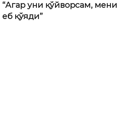
“Агар уни қўйворсам, мени
еб қўяди”