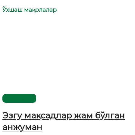
Ўхшаш мақолалар
Мақолалар
Эзгу мақсадлар жам бўлган
анжуман