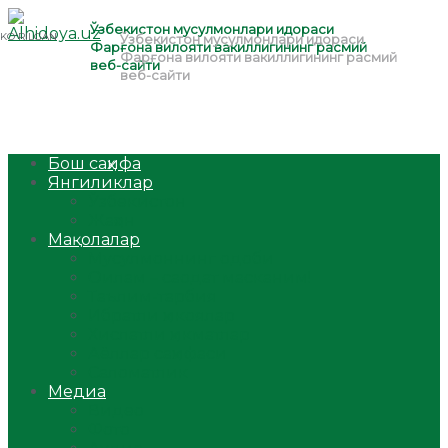
Бош саҳифа
Янгиликлар
Ўзбекистон
Жаҳон
Мақолалар
Мусулмоннинг одоби
Оилам – саодат масканим!
Таълим-тарбия
Ибратли ҳикоялар
Хислатли ҳикматлар
Аёллар саҳифаси
Саломатлик
Медиа
Видео
Фото