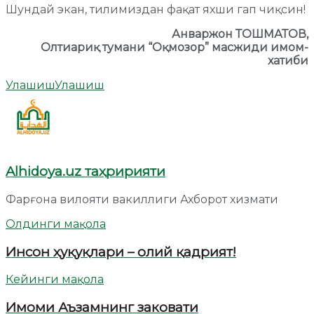
Шундай экан, тилимиздан фақат яхши гап чиқсин!
Анваржон ТОШМАТОВ,
Олтиариқ тумани “Оқмозор” масжиди имом-
хатиби
Улашиш
Улашиш
Alhidoya.uz таҳририяти
Фарғона вилояти вакиллиги Ахборот хизмати
Олдинги мақола
Инсон ҳуқуқлари – олий қадрият!
Кейинги мақола
Имоми Аъзамнинг заковати