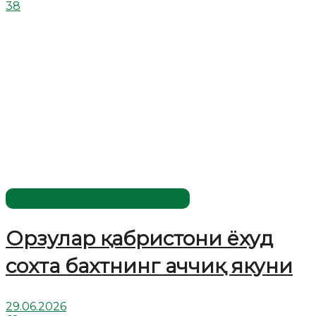
38
Жаҳолатга қарши - маърифат!
Орзулар қабристони ёхуд
сохта бахтнинг аччиқ якуни
29.06.2026