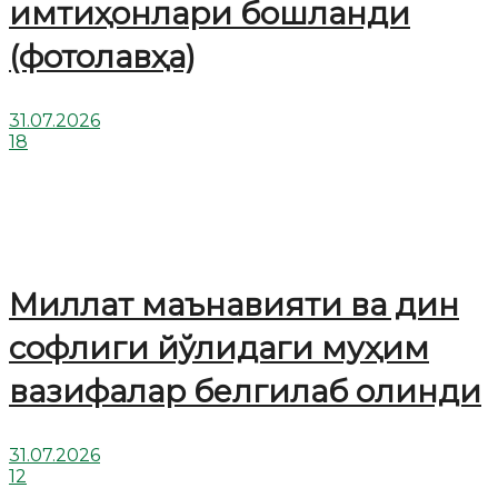
имтиҳонлари бошланди
(фотолавҳа)
31.07.2026
18
Миллат маънавияти ва дин
софлиги йўлидаги муҳим
вазифалар белгилаб олинди
31.07.2026
12