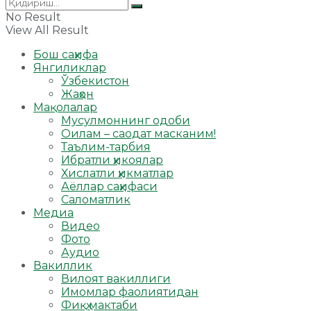
No Result
View All Result
Бош саҳифа
Янгиликлар
Ўзбекистон
Жаҳон
Мақолалар
Мусулмоннинг одоби
Оилам – саодат масканим!
Таълим-тарбия
Ибратли ҳикоялар
Хислатли ҳикматлар
Аёллар саҳифаси
Саломатлик
Медиа
Видео
Фото
Аудио
Вакиллик
Вилоят вакиллиги
Имомлар фаолиятидан
Фиқҳ мактаби