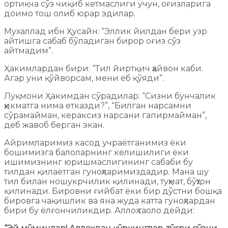
ортиқча сўз чиқиб кетмаслиги учун, оғизларига
доимо тош олиб юрар эдилар.
Мухаллад ибн Ҳусайн: “Эллик йилдан бери узр
айтишга сабаб бўладиган бирор оғиз сўз
айтмадим”.
Ҳакимлардан бири: “Тил йиртқич ҳайвон каби.
Агар уни қўйворсам, мени еб қўяди”.
Луқмони Ҳакимдан сўрадилар: “Сизни бунчалик
ҳикматга нима етказди?”, “Билган нарсамни
сўрамайман, кераксиз нарсани гапирмайман”,
деб жавоб берган экан.
Айримларимиз касод учраётганимиз ёки
бошимизга балоларнинг келишилиги ёки
ишимизнинг юришмаслигининг сабаби бу
тилдан қилаётган гуноҳларимиздадир. Мана шу
тил билан ношукрчилик қилинади, туҳмат, бўҳтон
қилинади. Бировни ғийбат ёки бир дўстни бошқа
бировга чақишлик ва яна жуда катта гуноҳлардан
бири бу ёлғончиликдир. Аллоҳ таоло дейди: