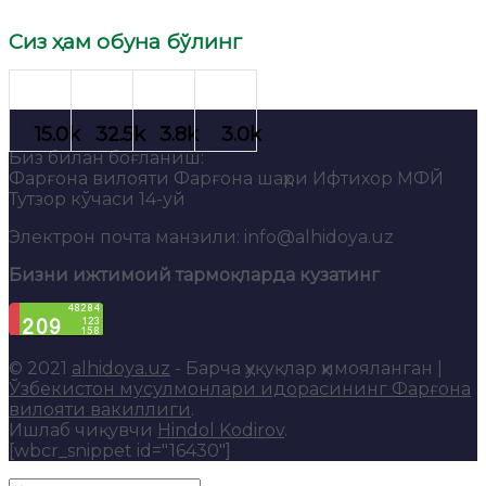
Сиз ҳам обуна бўлинг
Биз билан боғланиш:
Фарғона вилояти Фарғона шаҳри Ифтихор МФЙ
Тутзор кўчаси 14-уй
Электрон почта манзили: info@alhidoya.uz
Бизни ижтимоий тармоқларда кузатинг
© 2021
alhidoya.uz
- Барча ҳуқуқлар ҳимояланган |
Ўзбекистон мусулмонлари идорасининг Фарғона
вилояти вакиллиги
.
Ишлаб чиқувчи
Hindol Kodirov
.
[wbcr_snippet id="16430"]