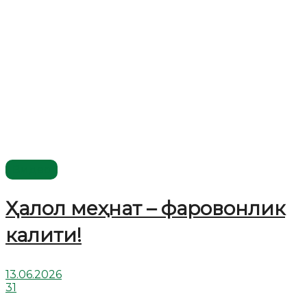
Видео
Ҳалол меҳнат – фаровонлик
калити!
13.06.2026
31