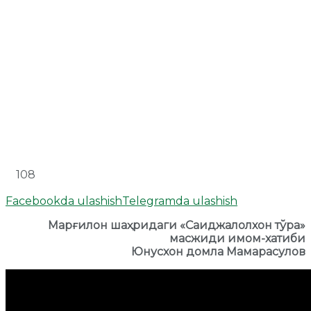
108
Facebookda ulashish
Telegramda ulashish
Марғилон шаҳридаги «Саиджалолхон тўра»
масжиди имом-хатиби
Юнусхон домла Мамарасулов