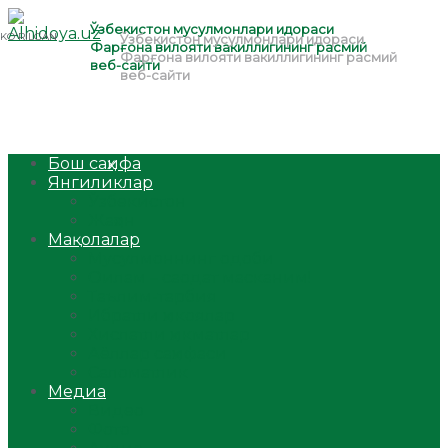
Бош саҳифа
Янгиликлар
Ўзбекистон
Жаҳон
Мақолалар
Мусулмоннинг одоби
Оилам – саодат масканим!
Таълим-тарбия
Ибратли ҳикоялар
Хислатли ҳикматлар
Аёллар саҳифаси
Саломатлик
Медиа
Видео
Фото