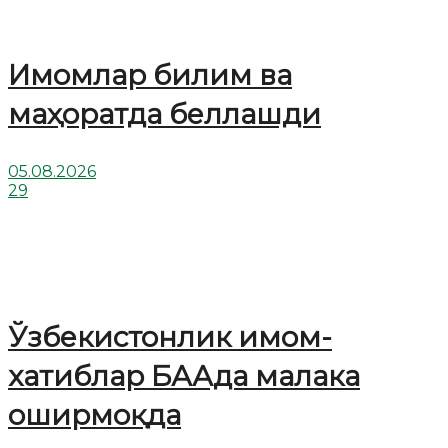
Имомлар билим ва
маҳоратда беллашди
05.08.2026
29
Ўзбекистонлик имом-
хатиблар БААда малака
оширмоқда