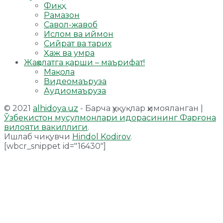
Фиқҳ
Рамазон
Савол-жавоб
Ислом ва иймон
Сийрат ва тарих
Ҳаж ва умра
Жаҳолатга қарши – маърифат!
Мақола
Видеомаъруза
Аудиомаъруза
© 2021
alhidoya.uz
- Барча ҳуқуқлар ҳимояланган |
Ўзбекистон мусулмонлари идорасининг Фарғона
вилояти вакиллиги
.
Ишлаб чиқувчи
Hindol Kodirov
.
[wbcr_snippet id="16430"]