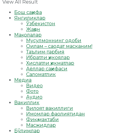
View All Result
Бош саҳифа
Янгиликлар
Ўзбекистон
Жаҳон
Мақолалар
Мусулмоннинг одоби
Оилам – саодат масканим!
Таълим-тарбия
Ибратли ҳикоялар
Хислатли ҳикматлар
Аёллар саҳифаси
Саломатлик
Медиа
Видео
Фото
Аудио
Вакиллик
Вилоят вакиллиги
Имомлар фаолиятидан
Фиқҳ мактаби
Масжидлар
Бўлимлар