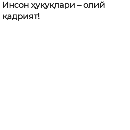
Инсон ҳуқуқлари – олий
қадрият!