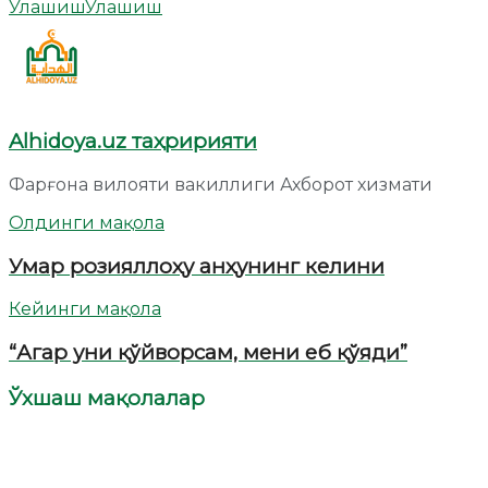
Улашиш
Улашиш
Alhidoya.uz таҳририяти
Фарғона вилояти вакиллиги Ахборот хизмати
Олдинги мақола
Умар розияллоҳу анҳунинг келини
Кейинги мақола
“Агар уни қўйворсам, мени еб қўяди”
Ўхшаш мақолалар