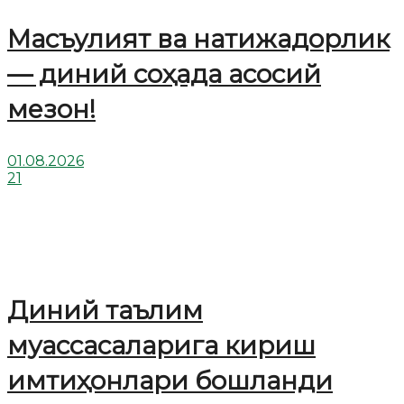
Масъулият ва натижадорлик
— диний соҳада асосий
мезон!
01.08.2026
21
Диний таълим
муассасаларига кириш
имтиҳонлари бошланди