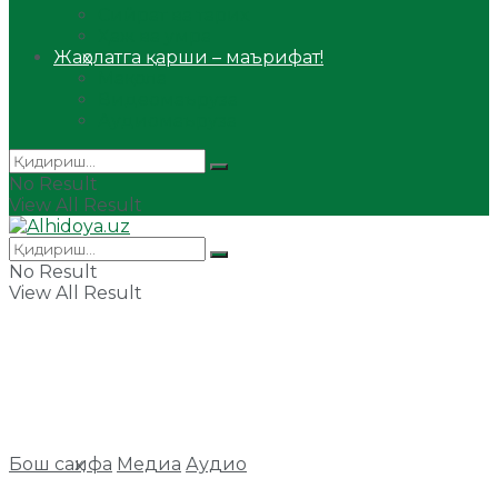
Сийрат ва тарих
Ҳаж ва умра
Жаҳолатга қарши – маърифат!
Мақола
Видеомаъруза
Аудиомаъруза
No Result
View All Result
No Result
View All Result
Бош саҳифа
Медиа
Аудио