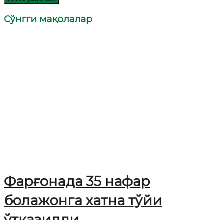
Сўнгги мақолалар
Фарғонада 35 нафар
болажонга хатна тўйи
ўтказилди