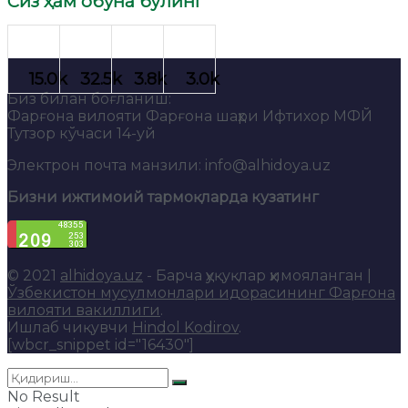
Сиз ҳам обуна бўлинг
Биз билан боғланиш:
Фарғона вилояти Фарғона шаҳри Ифтихор МФЙ
Тутзор кўчаси 14-уй
Электрон почта манзили: info@alhidoya.uz
Бизни ижтимоий тармоқларда кузатинг
© 2021
alhidoya.uz
- Барча ҳуқуқлар ҳимояланган |
Ўзбекистон мусулмонлари идорасининг Фарғона
вилояти вакиллиги
.
Ишлаб чиқувчи
Hindol Kodirov
.
[wbcr_snippet id="16430"]
No Result