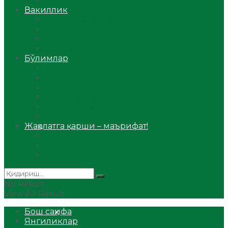
Аудио
Вакиллик
Вилоят вакиллиги
Имомлар фаолиятидан
Фиқҳ мактаби
Масжидлар
Бўлимлар
Фиқҳ
Рамазон
Савол-жавоб
Ислом ва иймон
Сийрат ва тарих
Ҳаж ва умра
Жаҳолатга қарши – маърифат!
Мақола
Видеомаъруза
Аудиомаъруза
No Result
View All Result
Бош саҳифа
Янгиликлар