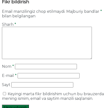
Fikr bildirish
Email manzilingiz chop etilmaydi.
Majburiy bandlar
*
bilan belgilangan
Sharh
*
Nom
*
E-mail
*
Sayt
Keyingi marta fikr bildirishim uchun bu brauzerda
mening ismim, email va saytim manzili saqlansin.