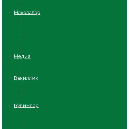
Ўзбекистон
Жаҳон
Мақолалар
Мусулмоннинг одоби
Оилам – саодат масканим!
Таълим-тарбия
Ибратли ҳикоялар
Хислатли ҳикматлар
Аёллар саҳифаси
Саломатлик
Медиа
Видео
Фото
Аудио
Вакиллик
Вилоят вакиллиги
Имомлар фаолиятидан
Фиқҳ мактаби
Масжидлар
Бўлимлар
Фиқҳ
Рамазон
Савол-жавоб
Ислом ва иймон