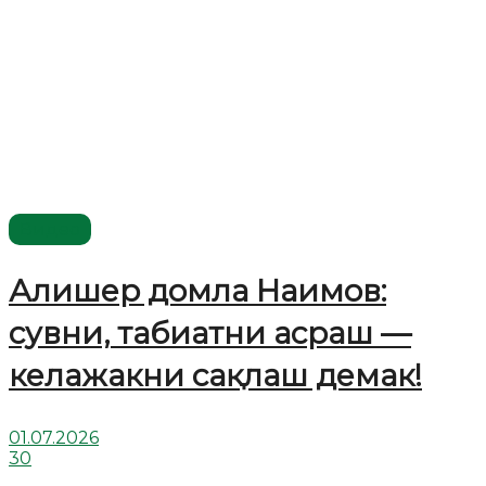
Видео
Алишер домла Наимов:
сувни, табиатни асраш —
келажакни сақлаш демак!
01.07.2026
30