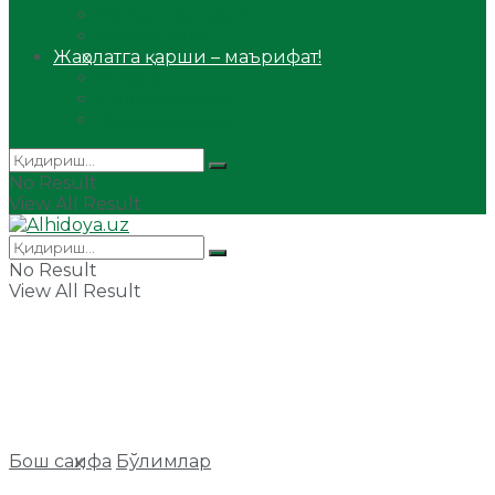
Сийрат ва тарих
Ҳаж ва умра
Жаҳолатга қарши – маърифат!
Мақола
Видеомаъруза
Аудиомаъруза
No Result
View All Result
No Result
View All Result
Бош саҳифа
Бўлимлар