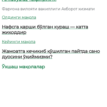
Фарғона вилояти вакиллиги Ахборот хизмати
Олдинги мақола
Нафсга қарши бўлган кураш — катта
жиҳоддир
Кейинги мақола
Жамоатга кечикиб қўшилган пайтда сано
дуосини ўқиймизми?
Ўхшаш мақолалар