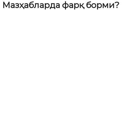
Мазҳабларда фарқ борми?