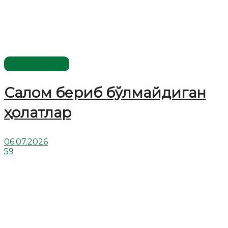
Савол-жавоб
Салом бериб бўлмайдиган
ҳолатлар
06.07.2026
59