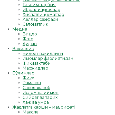
Таълим-тарбия
Ибратли ҳикоялар
Хислатли ҳикматлар
Аёллар саҳифаси
Саломатлик
Медиа
Видео
Фото
Аудио
Вакиллик
Вилоят вакиллиги
Имомлар фаолиятидан
Фиқҳ мактаби
Масжидлар
Бўлимлар
Фиқҳ
Рамазон
Савол-жавоб
Ислом ва иймон
Сийрат ва тарих
Ҳаж ва умра
Жаҳолатга қарши – маърифат!
Мақола