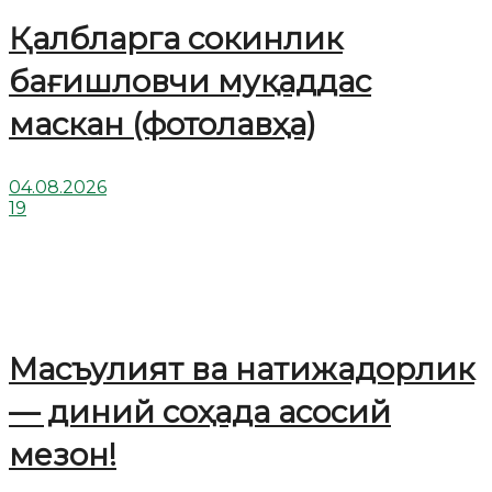
Қалбларга сокинлик
бағишловчи муқаддас
маскан (фотолавҳа)
04.08.2026
19
Масъулият ва натижадорлик
— диний соҳада асосий
мезон!