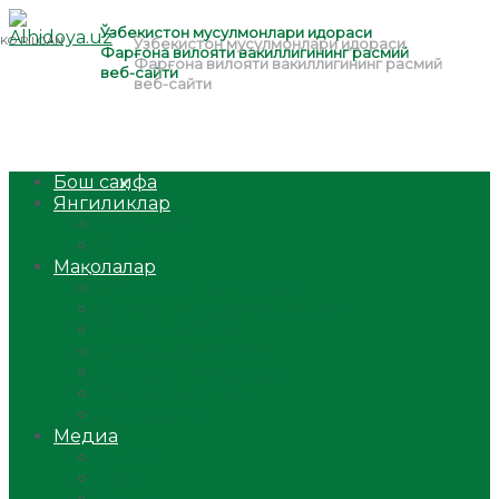
Бош саҳифа
Янгиликлар
Ўзбекистон
Жаҳон
Мақолалар
Мусулмоннинг одоби
Оилам – саодат масканим!
Таълим-тарбия
Ибратли ҳикоялар
Хислатли ҳикматлар
Аёллар саҳифаси
Саломатлик
Медиа
Видео
Фото