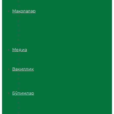
Ўзбекистон
Жаҳон
Мақолалар
Мусулмоннинг одоби
Оилам – саодат масканим!
Таълим-тарбия
Ибратли ҳикоялар
Хислатли ҳикматлар
Аёллар саҳифаси
Саломатлик
Медиа
Видео
Фото
Аудио
Вакиллик
Вилоят вакиллиги
Имомлар фаолиятидан
Фиқҳ мактаби
Масжидлар
Бўлимлар
Фиқҳ
Рамазон
Савол-жавоб
Ислом ва иймон