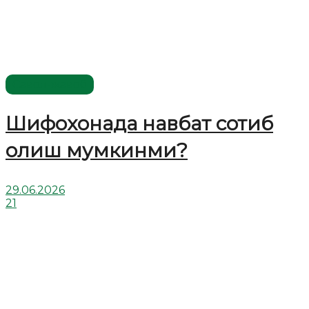
Савол-жавоб
Шифохонада навбат сотиб
олиш мумкинми?
29.06.2026
21