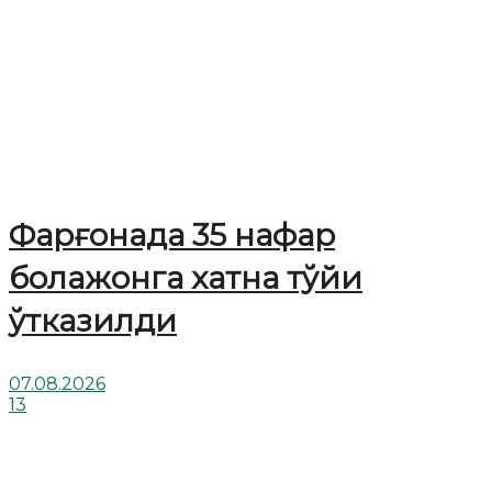
Фарғонада 35 нафар
болажонга хатна тўйи
ўтказилди
07.08.2026
13