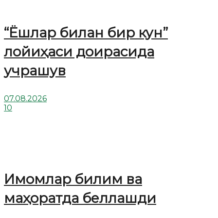
“Ёшлар билан бир кун”
лойиҳаси доирасида
учрашув
07.08.2026
10
Имомлар билим ва
маҳоратда беллашди