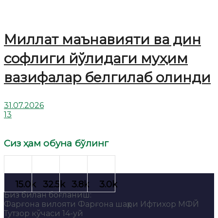
Миллат маънавияти ва дин
софлиги йўлидаги муҳим
вазифалар белгилаб олинди
31.07.2026
13
Сиз ҳам обуна бўлинг
Биз билан боғланиш:
Фарғона вилояти Фарғона шаҳри Ифтихор МФЙ
Тутзор кўчаси 14-уй