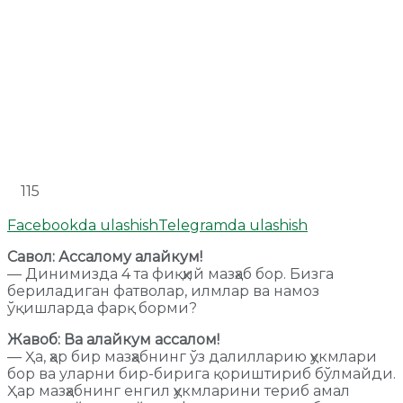
115
Facebookda ulashish
Telegramda ulashish
Савол: Ассалому алайкум!
— Динимизда 4 та фиқҳий мазҳаб бор. Бизга
бериладиган фатволар, илмлар ва намоз
ўқишларда фарқ борми?
Жавоб: Ва алайкум ассалом!
— Ҳа, ҳар бир мазҳабнинг ўз далилларию ҳукмлари
бор ва уларни бир-бирига қориштириб бўлмайди.
Ҳар мазҳабнинг енгил ҳукмларини териб амал