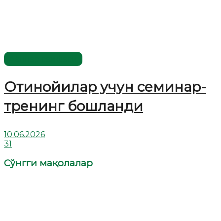
Аёллар саҳифаси
Отинойилар учун семинар-
тренинг бошланди
10.06.2026
31
Сўнгги мақолалар