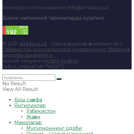
Электрон почта манзили: info@alhidoya.uz
Бизни ижтимоий тармоқларда кузатинг
© 2021
alhidoya.uz
- Барча ҳуқуқлар ҳимояланган |
Ўзбекистон мусулмонлари идорасининг Фарғона
вилояти вакиллиги
.
Ишлаб чиқувчи
Hindol Kodirov
.
[wbcr_snippet id="16430"]
No Result
View All Result
Бош саҳифа
Янгиликлар
Ўзбекистон
Жаҳон
Мақолалар
Мусулмоннинг одоби
Оилам – саодат масканим!