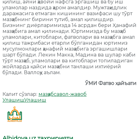
қилиш, айни ҳавойи нафсга эргашиш ва бу иш
уламолар наздида ҳаром амалдир. Мужтаҳидлик
даражасига етмаган кишининг вазифаси шу тўрт
мазҳабнинг бирини тутиб, амал қилишдир.
Бизнинг диёрларимизда 14 асрдан бери Ҳанафий
мазҳабига амал қилинади. Юртимизда бу мазҳаб
уламолари, китоблари, фатволари ва мазҳабга амал
қилиш тажрибаси етарли бўлганидан юртимиз
мусулмонлари ҳанафий мазҳабига эргашишлари
шарт бўлади. Лекин Макка, Мадина ва шулар каби
тўрт мазҳаб, уламолари ва китоблари топиладиган
жойларда қайси мазҳабни танлаши ихтиёрий
бўлади. Валлоҳу аълам.
ЎМИ Фатво ҳайъати
Калит сўзлар:
мазҳаб
савол-жавоб
Улашиш
Улашиш
Alhidoya.uz таҳририяти