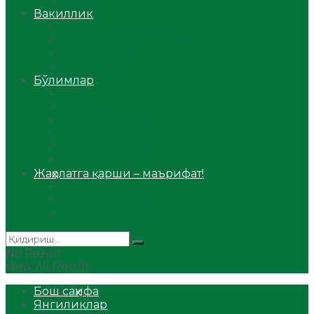
Аудио
Вакиллик
Вилоят вакиллиги
Имомлар фаолиятидан
Фиқҳ мактаби
Масжидлар
Бўлимлар
Фиқҳ
Рамазон
Савол-жавоб
Ислом ва иймон
Сийрат ва тарих
Ҳаж ва умра
Жаҳолатга қарши – маърифат!
Мақола
Видеомаъруза
Аудиомаъруза
No Result
View All Result
Бош саҳифа
Янгиликлар