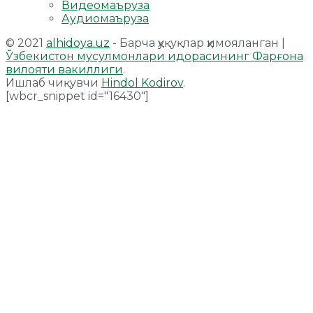
Видеомаъруза
Аудиомаъруза
© 2021
alhidoya.uz
- Барча ҳуқуқлар ҳимояланган |
Ўзбекистон мусулмонлари идорасининг Фарғона
вилояти вакиллиги
.
Ишлаб чиқувчи
Hindol Kodirov
.
[wbcr_snippet id="16430"]