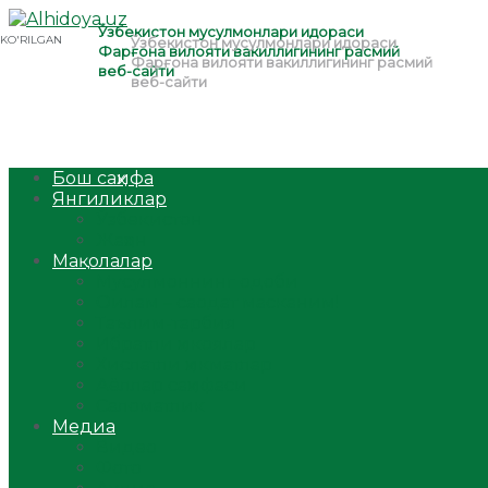
Бош саҳифа
Янгиликлар
Ўзбекистон
Жаҳон
Мақолалар
Мусулмоннинг одоби
Оилам – саодат масканим!
Таълим-тарбия
Ибратли ҳикоялар
Хислатли ҳикматлар
Аёллар саҳифаси
Саломатлик
Медиа
Видео
Фото