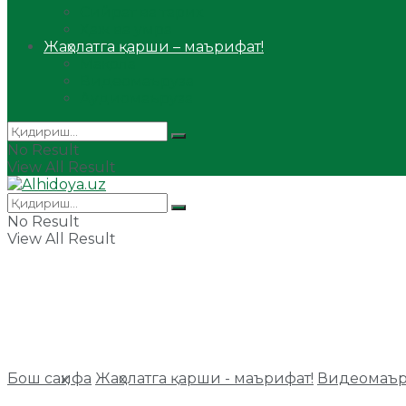
Сийрат ва тарих
Ҳаж ва умра
Жаҳолатга қарши – маърифат!
Мақола
Видеомаъруза
Аудиомаъруза
No Result
View All Result
No Result
View All Result
Бош саҳифа
Жаҳолатга қарши - маърифат!
Видеомаър