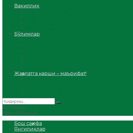
Аудио
Вакиллик
Вилоят вакиллиги
Имомлар фаолиятидан
Фиқҳ мактаби
Масжидлар
Бўлимлар
Фиқҳ
Рамазон
Савол-жавоб
Ислом ва иймон
Сийрат ва тарих
Ҳаж ва умра
Жаҳолатга қарши – маърифат!
Мақола
Видеомаъруза
Аудиомаъруза
No Result
View All Result
Бош саҳифа
Янгиликлар