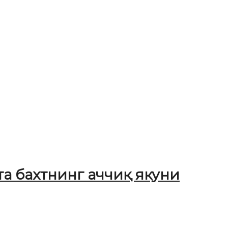
та бахтнинг аччиқ якуни