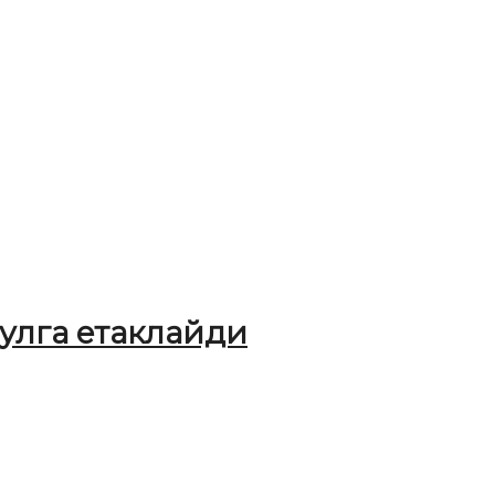
улга етаклайди