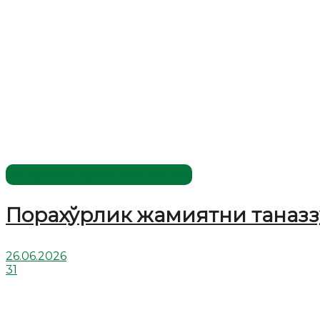
Жаҳолатга қарши - маърифат!
Порахўрлик жамиятни таназз
26.06.2026
31