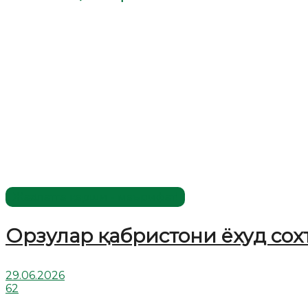
Жаҳолатга қарши - маърифат!
Орзулар қабристони ёхуд сох
29.06.2026
62