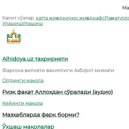
Ма
Калит сўзлар:
катта жиҳод
кичик жиҳод
нафс
Раҳматулл
Улашиш
Улашиш
Alhidoya.uz таҳририяти
Фарғона вилояти вакиллиги Ахборот хизмати
Олдинги мақола
Ризқ фақат Аллоҳдан сўралади (аудио)
Кейинги мақола
Мазҳабларда фарқ борми?
Ўхшаш мақолалар