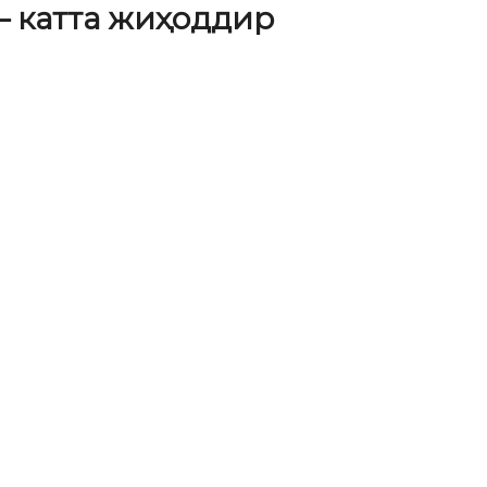
— катта жиҳоддир