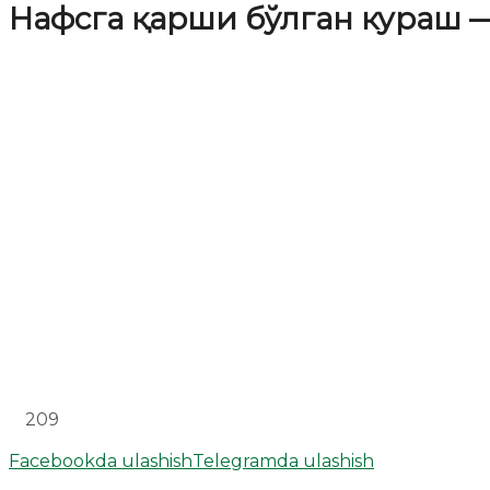
Нафсга қарши бўлган кураш 
209
Facebookda ulashish
Telegramda ulashish