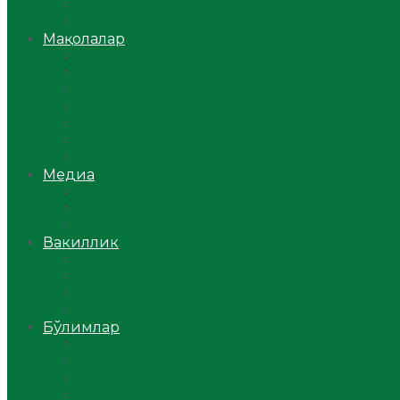
Ўзбекистон
Жаҳон
Мақолалар
Мусулмоннинг одоби
Оилам – саодат масканим!
Таълим-тарбия
Ибратли ҳикоялар
Хислатли ҳикматлар
Аёллар саҳифаси
Саломатлик
Медиа
Видео
Фото
Аудио
Вакиллик
Вилоят вакиллиги
Имомлар фаолиятидан
Фиқҳ мактаби
Масжидлар
Бўлимлар
Фиқҳ
Рамазон
Савол-жавоб
Ислом ва иймон