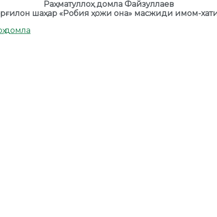
Раҳматуллоҳ домла Файзуллаев
рғилон шаҳар «Робия ҳожи она» масжиди имом-хат
оҳ домла