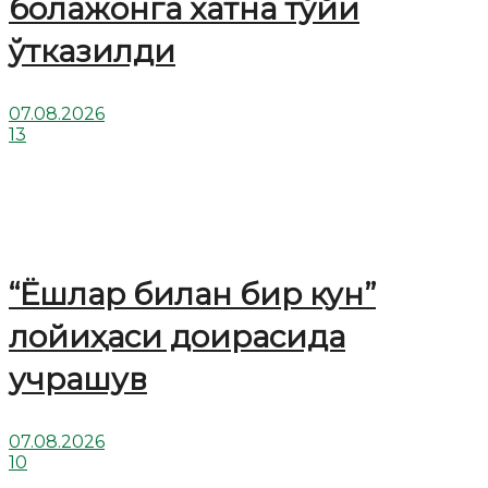
болажонга хатна тўйи
ўтказилди
07.08.2026
13
“Ёшлар билан бир кун”
лойиҳаси доирасида
учрашув
07.08.2026
10