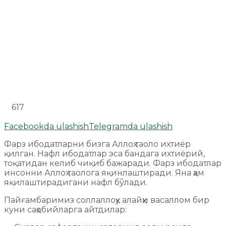
617
Facebookda ulashish
Telegramda ulashish
Фарз ибодатларни бизга Аллоҳ таоло ихтиёр
қилган. Нафл ибодатлар эса бандага ихтиёрий,
тоқатидан келиб чиқиб бажаради. Фарз ибодатлар
инсонни Аллоҳ таолога яқинлаштиради. Яна ҳам
яқилаштирадигани нафл бўлади.
Пайғамбаримиз соллаллоҳу алайҳи васаллом бир
куни саҳобийларга айтдилар: