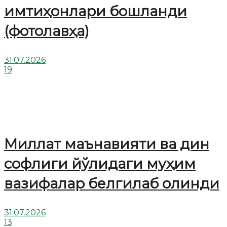
имтиҳонлари бошланди
(фотолавҳа)
31.07.2026
19
Миллат маънавияти ва дин
софлиги йўлидаги муҳим
вазифалар белгилаб олинди
31.07.2026
13