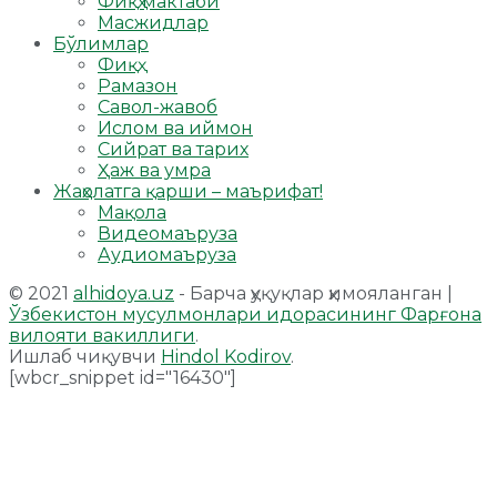
Фиқҳ мактаби
Масжидлар
Бўлимлар
Фиқҳ
Рамазон
Савол-жавоб
Ислом ва иймон
Сийрат ва тарих
Ҳаж ва умра
Жаҳолатга қарши – маърифат!
Мақола
Видеомаъруза
Аудиомаъруза
© 2021
alhidoya.uz
- Барча ҳуқуқлар ҳимояланган |
Ўзбекистон мусулмонлари идорасининг Фарғона
вилояти вакиллиги
.
Ишлаб чиқувчи
Hindol Kodirov
.
[wbcr_snippet id="16430"]