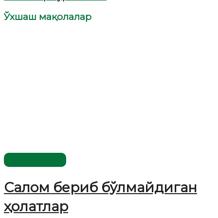
Ўхшаш мақолалар
Савол-жавоб
Салом бериб бўлмайдиган
ҳолатлар