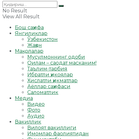
No Result
View All Result
Бош саҳифа
Янгиликлар
Ўзбекистон
Жаҳон
Мақолалар
Мусулмоннинг одоби
Оилам – саодат масканим!
Таълим-тарбия
Ибратли ҳикоялар
Хислатли ҳикматлар
Аёллар саҳифаси
Саломатлик
Медиа
Видео
Фото
Аудио
Вакиллик
Вилоят вакиллиги
Имомлар фаолиятидан