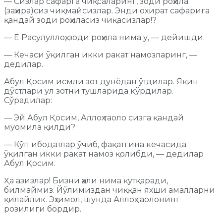
— Сизлар сафарга чиқсаларинг, зоди роҳила
(заҳира)сиз чиқмайсизлар. Энди охират сафарига
қандай зоди роҳиласиз чиқасизлар!?
— Ё Расулуллоҳ, зоди роҳила нима у, — дейишди.
— Кечаси ўқилган икки ракат намозларинг, —
дедилар.
Абул Қосим исмли зот дунёдан ўтдилар. Яқин
дўстлари ул зотни тушларида кўрдилар.
Сўрадилар:
— Эй Абул Қосим, Аллоҳ таоло сизга қандай
муомила қилди?
— Кўп ибодатлар ўчиб, фақатгина кечасида
ўқилган икки ракат намоз қолибди, — дедилар
Абул Қосим.
Ҳа азизлар! Бизни ҳали нима қутқаради,
билмаймиз. Йўлимиздан чиққан яхши амалларни
қилайлик. Эҳтимол, шунда Аллоҳ таолонинг
розилиги бордир.