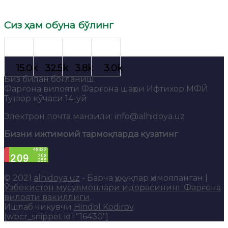
Сиз ҳам обуна бўлинг
Биз билан боғланиш:
Фарғона вилояти Фарғона шаҳри Ифтихор МФЙ
Тутзор кўчаси 14-уй
Электрон почта манзили: info@alhidoya.uz
Бизни ижтимоий тармоқларда кузатинг
© 2021
alhidoya.uz
- Барча ҳуқуқлар ҳимояланган |
Ўзбекистон мусулмонлари идорасининг Фарғона
вилояти вакиллиги
.
Ишлаб чиқувчи
Hindol Kodirov
.
[wbcr_snippet id="16430"]