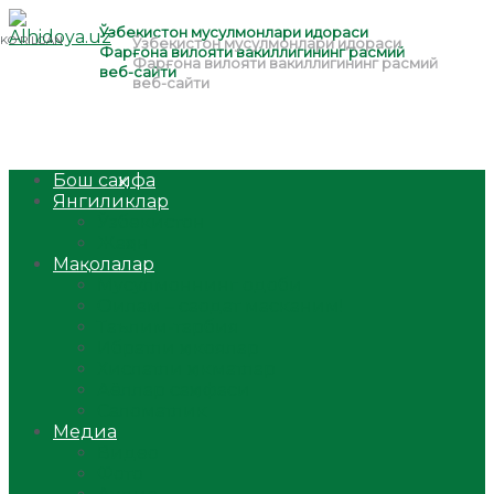
Бош саҳифа
Янгиликлар
Ўзбекистон
Жаҳон
Мақолалар
Мусулмоннинг одоби
Оилам – саодат масканим!
Таълим-тарбия
Ибратли ҳикоялар
Хислатли ҳикматлар
Аёллар саҳифаси
Саломатлик
Медиа
Видео
Фото