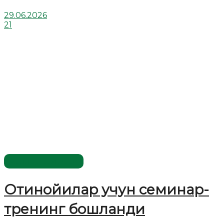
29.06.2026
21
Аёллар саҳифаси
Отинойилар учун семинар-
тренинг бошланди