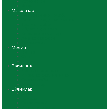
Ўзбекистон
Жаҳон
Мақолалар
Мусулмоннинг одоби
Оилам – саодат масканим!
Таълим-тарбия
Ибратли ҳикоялар
Хислатли ҳикматлар
Аёллар саҳифаси
Саломатлик
Медиа
Видео
Фото
Аудио
Вакиллик
Вилоят вакиллиги
Имомлар фаолиятидан
Фиқҳ мактаби
Масжидлар
Бўлимлар
Фиқҳ
Рамазон
Савол-жавоб
Ислом ва иймон