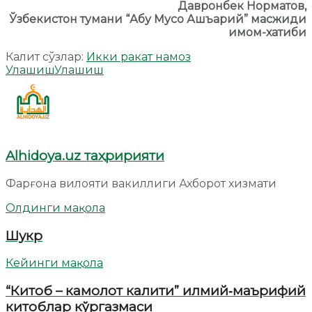
Давронбек Норматов,
Ўзбекистон тумани
“
Абу Мусо Ашъарий
”
масжиди
имом-хатиби
Калит сўзлар:
Икки ракат намоз
Улашиш
Улашиш
Alhidoya.uz таҳририяти
Фарғона вилояти вакиллиги Ахборот хизмати
Олдинги мақола
Шукр
Кейинги мақола
“Китоб – камолот калити” илмий‐маърифий
китоблар кўргазмаси