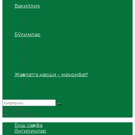
Аудио
Вакиллик
Вилоят вакиллиги
Имомлар фаолиятидан
Фиқҳ мактаби
Масжидлар
Бўлимлар
Фиқҳ
Рамазон
Савол-жавоб
Ислом ва иймон
Сийрат ва тарих
Ҳаж ва умра
Жаҳолатга қарши – маърифат!
Мақола
Видеомаъруза
Аудиомаъруза
No Result
View All Result
Бош саҳифа
Янгиликлар