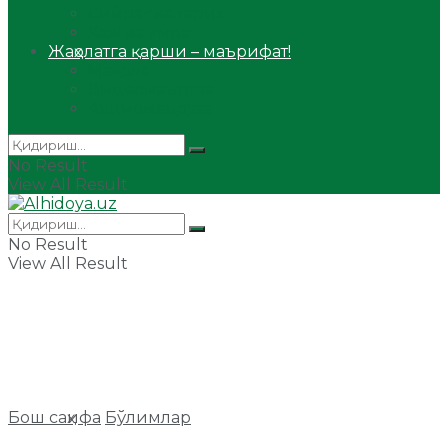
Сийрат ва тарих
Ҳаж ва умра
Жаҳолатга қарши – маърифат!
Мақола
Видеомаъруза
Аудиомаъруза
No Result
View All Result
No Result
View All Result
Бош саҳифа
Бўлимлар