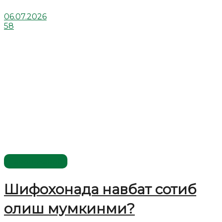
06.07.2026
58
Савол-жавоб
Шифохонада навбат сотиб
олиш мумкинми?