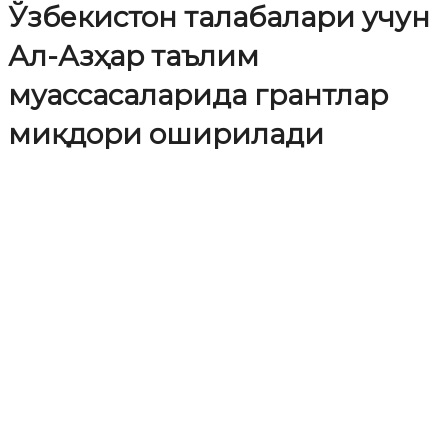
Ўзбекистон талабалари учун
Ал-Азҳар таълим
муассасаларида грантлар
миқдори оширилади