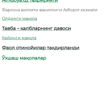
Alhidoya.uz таҳририяти
Фарғона вилояти вакиллиги Ахборот хизмати
Олдинги мақола
Тавба – қалбларнинг давоси
Кейинги мақола
Фаол отинойилар тақдирланди
Ўхшаш мақолалар