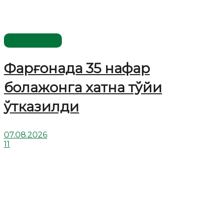
Ўзбекистон
Фарғонада 35 нафар
болажонга хатна тўйи
ўтказилди
07.08.2026
11