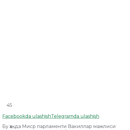
45
Facebookda ulashish
Telegramda ulashish
Бу ҳақда Миср парламенти Вакиллар мажлиси