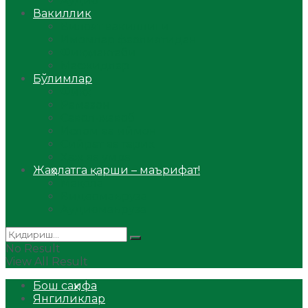
Аудио
Вакиллик
Вилоят вакиллиги
Имомлар фаолиятидан
Фиқҳ мактаби
Масжидлар
Бўлимлар
Фиқҳ
Рамазон
Савол-жавоб
Ислом ва иймон
Сийрат ва тарих
Ҳаж ва умра
Жаҳолатга қарши – маърифат!
Мақола
Видеомаъруза
Аудиомаъруза
No Result
View All Result
Бош саҳифа
Янгиликлар