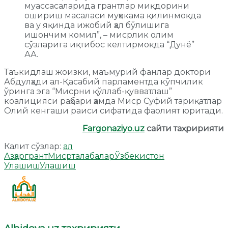
муассасаларида грантлар миқдорини
ошириш масаласи муҳокама қилинмоқда
ва у яқинда ижобий ҳал бўлишига
ишончим комил”, – мисрлик олим
сўзларига иқтибос келтирмоқда “Дунё”
АА.
Таъкидлаш жоизки, маъмурий фанлар доктори
Абдулҳади ал-Қасабий парламентда кўпчилик
ўринга эга “Мисрни қўллаб-қувватлаш”
коалицияси раҳбари ҳамда Миср Суфий тариқатлар
Олий кенгаши раиси сифатида фаолият юритади.
Fargonaziyo.uz
сайти таҳририяти
Калит сўзлар:
ал
Азҳар
грант
Миср
талабалар
Ўзбекистон
Улашиш
Улашиш