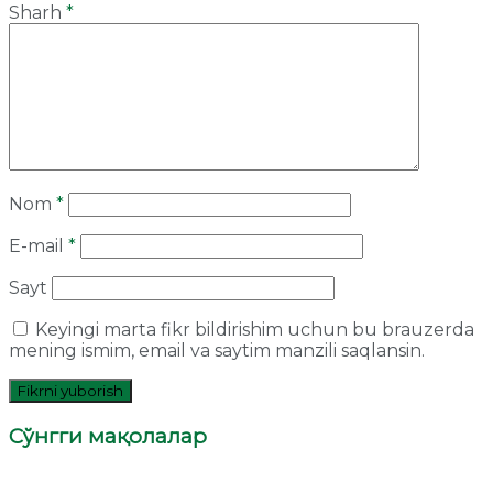
Sharh
*
Nom
*
E-mail
*
Sayt
Keyingi marta fikr bildirishim uchun bu brauzerda
mening ismim, email va saytim manzili saqlansin.
Сўнгги мақолалар