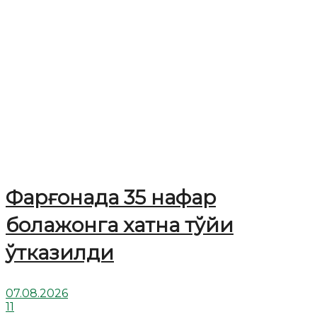
Фарғонада 35 нафар
болажонга хатна тўйи
ўтказилди
07.08.2026
11