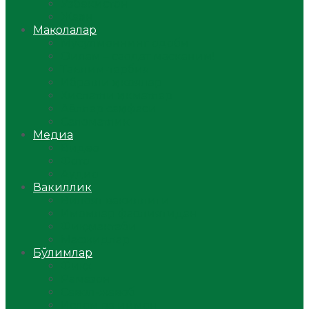
Ўзбекистон
Жаҳон
Мақолалар
Мусулмоннинг одоби
Оилам – саодат масканим!
Таълим-тарбия
Ибратли ҳикоялар
Хислатли ҳикматлар
Аёллар саҳифаси
Саломатлик
Медиа
Видео
Фото
Аудио
Вакиллик
Вилоят вакиллиги
Имомлар фаолиятидан
Фиқҳ мактаби
Масжидлар
Бўлимлар
Фиқҳ
Рамазон
Савол-жавоб
Ислом ва иймон