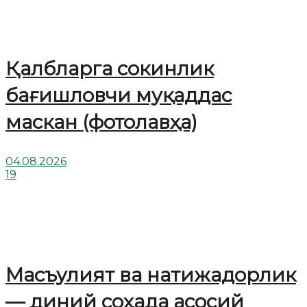
Қалбларга сокинлик
бағишловчи муқаддас
маскан (фотолавҳа)
04.08.2026
19
Масъулият ва натижадорлик
— диний соҳада асосий