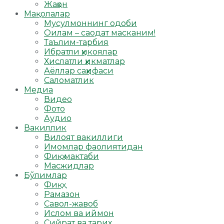
Жаҳон
Мақолалар
Мусулмоннинг одоби
Оилам – саодат масканим!
Таълим-тарбия
Ибратли ҳикоялар
Хислатли ҳикматлар
Аёллар саҳифаси
Саломатлик
Медиа
Видео
Фото
Аудио
Вакиллик
Вилоят вакиллиги
Имомлар фаолиятидан
Фиқҳ мактаби
Масжидлар
Бўлимлар
Фиқҳ
Рамазон
Савол-жавоб
Ислом ва иймон
Сийрат ва тарих