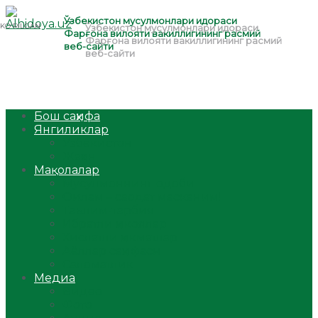
Бош саҳифа
Янгиликлар
Ўзбекистон
Жаҳон
Мақолалар
Мусулмоннинг одоби
Оилам – саодат масканим!
Таълим-тарбия
Ибратли ҳикоялар
Хислатли ҳикматлар
Аёллар саҳифаси
Саломатлик
Медиа
Видео
Фото