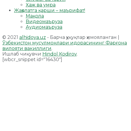
Ҳаж ва умра
Жаҳолатга қарши – маърифат!
Мақола
Видеомаъруза
Аудиомаъруза
© 2021
alhidoya.uz
- Барча ҳуқуқлар ҳимояланган |
Ўзбекистон мусулмонлари идорасининг Фарғона
вилояти вакиллиги
.
Ишлаб чиқувчи
Hindol Kodirov
.
[wbcr_snippet id="16430"]