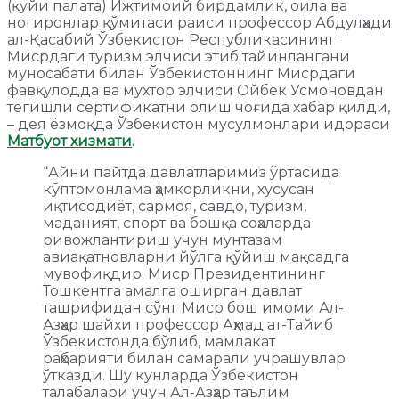
(қуйи палата) Ижтимоий бирдамлик, оила ва
ногиронлар қўмитаси раиси профессор Абдулҳади
ал-Қасабий Ўзбекистон Республикасининг
Мисрдаги туризм элчиси этиб тайинлангани
муносабати билан Ўзбекистоннинг Мисрдаги
фавқулодда ва мухтор элчиси Ойбек Усмоновдан
тегишли сертификатни олиш чоғида хабар қилди,
– дея ёзмоқда Ўзбекистон мусулмонлари идораси
Матбуот хизмати
.
“Айни пайтда давлатларимиз ўртасида
кўптомонлама ҳамкорликни, хусусан
иқтисодиёт, сармоя, савдо, туризм,
маданият, спорт ва бошқа соҳаларда
ривожлантириш учун мунтазам
авиақатновларни йўлга қўйиш мақсадга
мувофиқдир. Миср Президентининг
Тошкентга амалга оширган давлат
ташрифидан сўнг Миср бош имоми Ал-
Азҳар шайхи профессор Аҳмад ат-Тайиб
Ўзбекистонда бўлиб, мамлакат
раҳбарияти билан самарали учрашувлар
ўтказди. Шу кунларда Ўзбекистон
талабалари учун Ал-Азҳар таълим