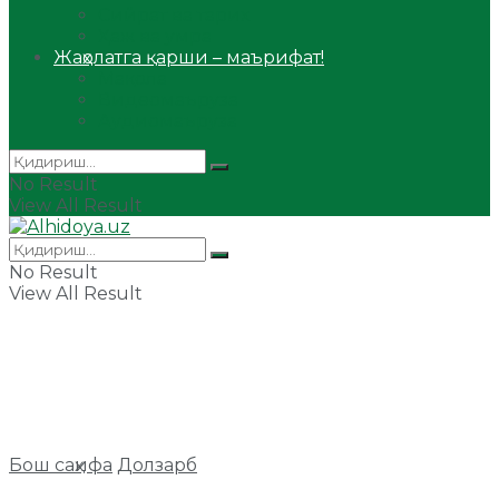
Сийрат ва тарих
Ҳаж ва умра
Жаҳолатга қарши – маърифат!
Мақола
Видеомаъруза
Аудиомаъруза
No Result
View All Result
No Result
View All Result
Бош саҳифа
Долзарб