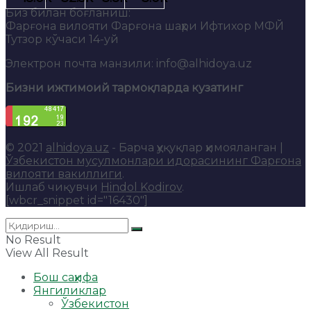
Биз билан боғланиш:
Фарғона вилояти Фарғона шаҳри Ифтихор МФЙ
Тутзор кўчаси 14-уй
Электрон почта манзили: info@alhidoya.uz
Бизни ижтимоий тармоқларда кузатинг
© 2021
alhidoya.uz
- Барча ҳуқуқлар ҳимояланган |
Ўзбекистон мусулмонлари идорасининг Фарғона
вилояти вакиллиги
.
Ишлаб чиқувчи
Hindol Kodirov
.
[wbcr_snippet id="16430"]
No Result
View All Result
Бош саҳифа
Янгиликлар
Ўзбекистон