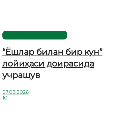
Имомлар фаолиятидан
“Ёшлар билан бир кун”
лойиҳаси доирасида
учрашув
07.08.2026
10