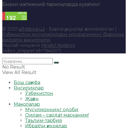
Бизни ижтимоий тармоқларда кузатинг
© 2021
alhidoya.uz
- Барча ҳуқуқлар ҳимояланган |
Ўзбекистон мусулмонлари идорасининг Фарғона
вилояти вакиллиги
.
Ишлаб чиқувчи
Hindol Kodirov
.
[wbcr_snippet id="16430"]
No Result
View All Result
Бош саҳифа
Янгиликлар
Ўзбекистон
Жаҳон
Мақолалар
Мусулмоннинг одоби
Оилам – саодат масканим!
Таълим-тарбия
Ибратли ҳикоялар