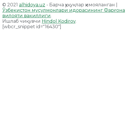
© 2021
alhidoya.uz
- Барча ҳуқуқлар ҳимояланган |
Ўзбекистон мусулмонлари идорасининг Фарғона
вилояти вакиллиги
.
Ишлаб чиқувчи
Hindol Kodirov
.
[wbcr_snippet id="16430"]