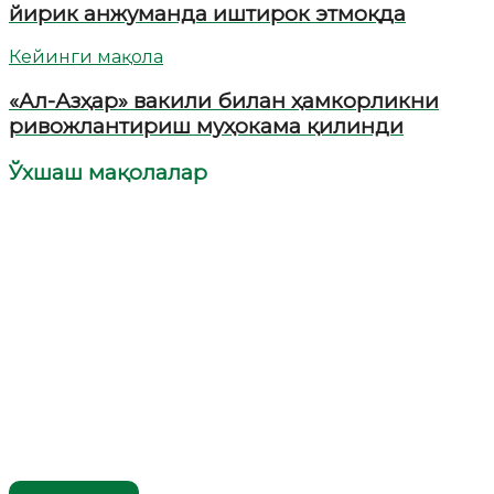
йирик анжуманда иштирок этмоқда
Кейинги мақола
«Ал-Азҳар» вакили билан ҳамкорликни
ривожлантириш муҳокама қилинди
Ўхшаш мақолалар