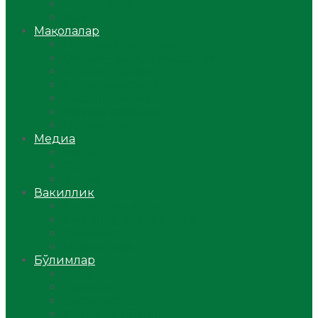
Ўзбекистон
Жаҳон
Мақолалар
Мусулмоннинг одоби
Оилам – саодат масканим!
Таълим-тарбия
Ибратли ҳикоялар
Хислатли ҳикматлар
Аёллар саҳифаси
Саломатлик
Медиа
Видео
Фото
Аудио
Вакиллик
Вилоят вакиллиги
Имомлар фаолиятидан
Фиқҳ мактаби
Масжидлар
Бўлимлар
Фиқҳ
Рамазон
Савол-жавоб
Ислом ва иймон