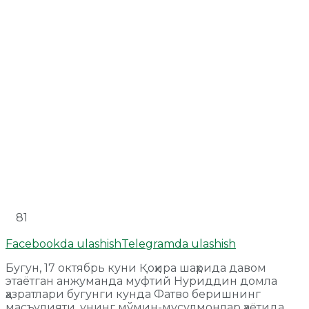
81
Facebookda ulashish
Telegramda ulashish
Бугун, 17 октябрь куни Қоҳира шаҳрида давом
этаётган анжуманда муфтий Нуриддин домла
ҳазратлари бугунги кунда Фатво беришнинг
масъулияти, унинг мўмин-мусулмонлар ҳаётида