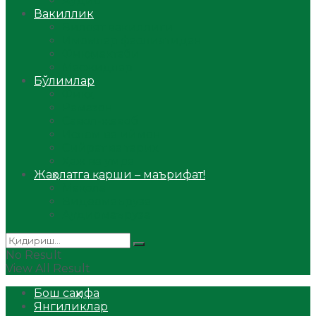
Аудио
Вакиллик
Вилоят вакиллиги
Имомлар фаолиятидан
Фиқҳ мактаби
Масжидлар
Бўлимлар
Фиқҳ
Рамазон
Савол-жавоб
Ислом ва иймон
Сийрат ва тарих
Ҳаж ва умра
Жаҳолатга қарши – маърифат!
Мақола
Видеомаъруза
Аудиомаъруза
No Result
View All Result
Бош саҳифа
Янгиликлар