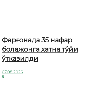
Фарғонада 35 нафар
болажонга хатна тўйи
ўтказилди
07.08.2026
9