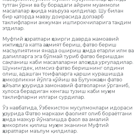
тутган ўрни ва бу борадаги айрим муаммоли
масалалар ҳақида маъруза қилдилар. Шу билан
бир қаторда мавзу доирасида долзарб
таклифларни анжуман иштирокчиларига тақдим
этдилар.
Муфтий ҳазратлари ҳозирги даврда жамоавий
ижтиҳодга катта аҳамият бериш, фатво бериш
масъулиятини янада ошириш ҳамда етарли илм ва
далилларга эга бўлмай туриб фатво беришдан
сақланиш каби масалаларни алоҳида урғуладилар.
Шунингдек, илмсиз фатво беришнинг олдини
олиш, адашган тоифаларга қарши курашишда
ҳамкорликни йўлга қўйиш ва Бутунжаҳон фатво
ҳайъати ҳузурида замонавий фатволарни ўрганиб,
хулоса берадиган кенгаш тузиш каби муҳим
таклифларни илгари сурдилар.
Ўз навбатида, Ўзбекистон мусулмонлари идораси
ҳузурида Фатво маркази фаолият олиб бораётгани
ҳамда мазкур йўналишда фаол ва амалий
ҳамкорлик қилиш муҳим эканини Муфтий
ҳазратлари маълум қилдилар.