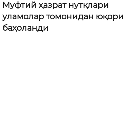
Муфтий ҳазрат нутқлари
уламолар томонидан юқори
баҳоланди