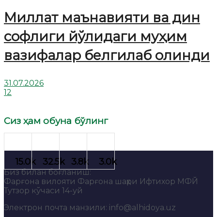
Миллат маънавияти ва дин
софлиги йўлидаги муҳим
вазифалар белгилаб олинди
31.07.2026
12
Сиз ҳам обуна бўлинг
Биз билан боғланиш:
Фарғона вилояти Фарғона шаҳри Ифтихор МФЙ
Тутзор кўчаси 14-уй
Электрон почта манзили: info@alhidoya.uz