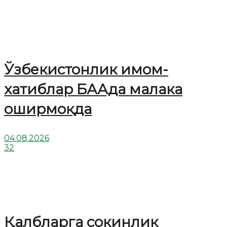
Ўзбекистонлик имом-
хатиблар БААда малака
оширмоқда
04.08.2026
32
Қалбларга сокинлик