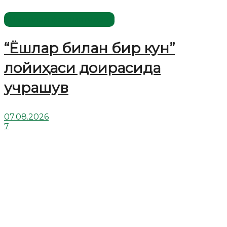
Имомлар фаолиятидан
“Ёшлар билан бир кун”
лойиҳаси доирасида
учрашув
07.08.2026
7