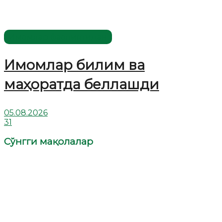
Имомлар фаолиятидан
Имомлар билим ва
маҳоратда беллашди
05.08.2026
31
Сўнгги мақолалар