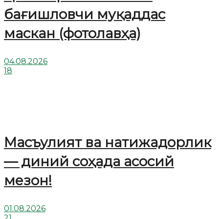
бағишловчи муқаддас
маскан (фотолавҳа)
04.08.2026
18
Масъулият ва натижадорлик
— диний соҳада асосий
мезон!
01.08.2026
21