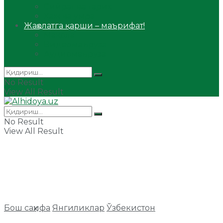
Сийрат ва тарих
Ҳаж ва умра
Жаҳолатга қарши – маърифат!
Мақола
Видеомаъруза
Аудиомаъруза
No Result
View All Result
No Result
View All Result
Бош саҳифа
Янгиликлар
Ўзбекистон