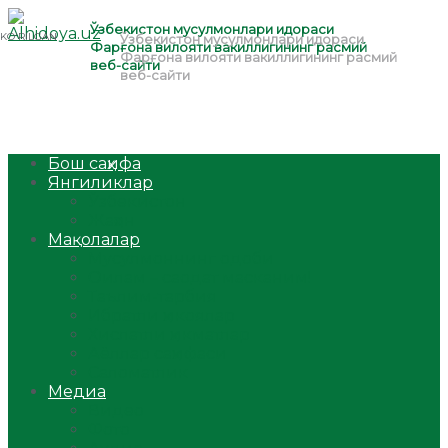
Бош саҳифа
Янгиликлар
Ўзбекистон
Жаҳон
Мақолалар
Мусулмоннинг одоби
Оилам – саодат масканим!
Таълим-тарбия
Ибратли ҳикоялар
Хислатли ҳикматлар
Аёллар саҳифаси
Саломатлик
Медиа
Видео
Фото