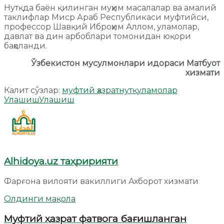
Нутқда баён қилинган муҳим масалалар ва амалий
таклифлар Миср Араб Республикаси муфтийси,
профессор Шавқий Иброҳим Аллом, уламолар,
давлат ва дин арбоблари томонидан юқори
баҳоланди.
Ўзбекистон мусулмонлари идораси Матбуот
хизмати
Калит сўзлар:
муфтий ҳазрат
нутқ
уламолар
Улашиш
Улашиш
Alhidoya.uz таҳририяти
Фарғона вилояти вакиллиги Ахборот хизмати
Олдинги мақола
Муфтий ҳазрат фатвога бағишланган