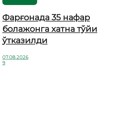
Ўзбекистон
Фарғонада 35 нафар
болажонга хатна тўйи
ўтказилди
07.08.2026
9