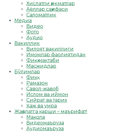
Хислатли ҳикматлар
Аёллар саҳифаси
Саломатлик
Медиа
Видео
Фото
Аудио
Вакиллик
Вилоят вакиллиги
Имомлар фаолиятидан
Фиқҳ мактаби
Масжидлар
Бўлимлар
Фиқҳ
Рамазон
Савол-жавоб
Ислом ва иймон
Сийрат ва тарих
Ҳаж ва умра
Жаҳолатга қарши – маърифат!
Мақола
Видеомаъруза
Аудиомаъруза