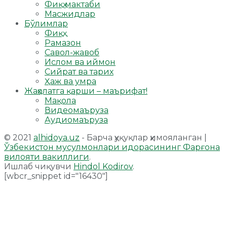
Фиқҳ мактаби
Масжидлар
Бўлимлар
Фиқҳ
Рамазон
Савол-жавоб
Ислом ва иймон
Сийрат ва тарих
Ҳаж ва умра
Жаҳолатга қарши – маърифат!
Мақола
Видеомаъруза
Аудиомаъруза
© 2021
alhidoya.uz
- Барча ҳуқуқлар ҳимояланган |
Ўзбекистон мусулмонлари идорасининг Фарғона
вилояти вакиллиги
.
Ишлаб чиқувчи
Hindol Kodirov
.
[wbcr_snippet id="16430"]