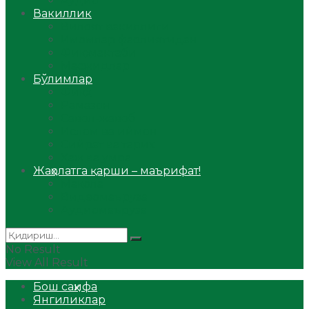
Аудио
Вакиллик
Вилоят вакиллиги
Имомлар фаолиятидан
Фиқҳ мактаби
Масжидлар
Бўлимлар
Фиқҳ
Рамазон
Савол-жавоб
Ислом ва иймон
Сийрат ва тарих
Ҳаж ва умра
Жаҳолатга қарши – маърифат!
Мақола
Видеомаъруза
Аудиомаъруза
No Result
View All Result
Бош саҳифа
Янгиликлар