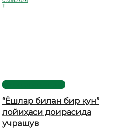
07.08.2026
11
Имомлар фаолиятидан
“Ёшлар билан бир кун”
лойиҳаси доирасида
учрашув