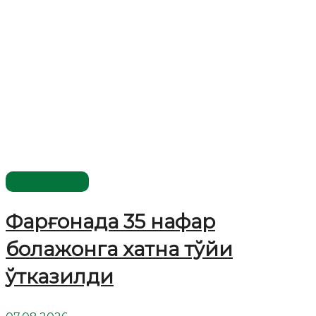
Ўзбекистон
Фарғонада 35 нафар
болажонга хатна тўйи
ўтказилди