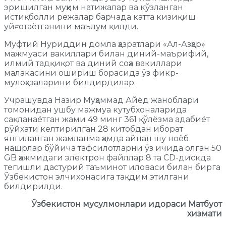
эришилган муҳим натижалар ва кўзланган
истиқболли режалар барчада катта кизиқиш
уйғотаётганини маълум қилди.
Муфтий Нуриддин домла ҳазратлари «Ал-Азҳар»
мажмуаси вакиллари билан диний-маърифий,
илмий тадқиқот ва диний соҳа вакиллари
малакасини ошириш борасида ўз фикр-
мулоҳазаларини билдирдилар.
Учрашувда Назир Муҳаммад Айёд жаноблари
томонидан ушбу мажмуа кутубхоналарида
сақланаётган жами 49 минг 361 қўлёзма адабиёт
рўйхати келтирилган 28 китобдан иборат
янгиланган жамланма ҳамда айнан шу ноёб
нашрлар бўйича тафсилотларни ўз ичида олган 50
GB ҳажмидаги электрон файллар 8 та CD-дискда
тегишли дастурий таъминот иловаси билан бирга
Ўзбекистон элчихонасига тақдим этилгани
билдирилди.
Ўзбекистон мусулмонлари идораси Матбуот
хизмати