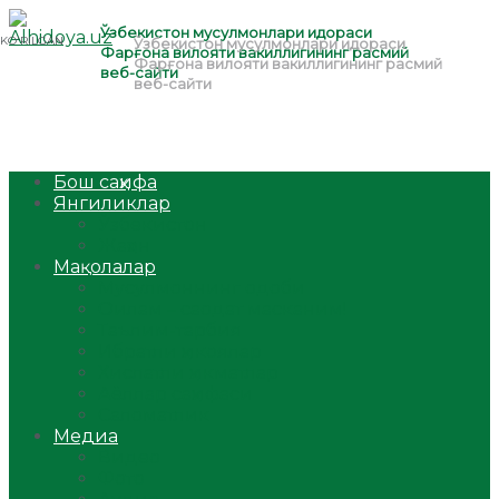
Бош саҳифа
Янгиликлар
Ўзбекистон
Жаҳон
Мақолалар
Мусулмоннинг одоби
Оилам – саодат масканим!
Таълим-тарбия
Ибратли ҳикоялар
Хислатли ҳикматлар
Аёллар саҳифаси
Саломатлик
Медиа
Видео
Фото