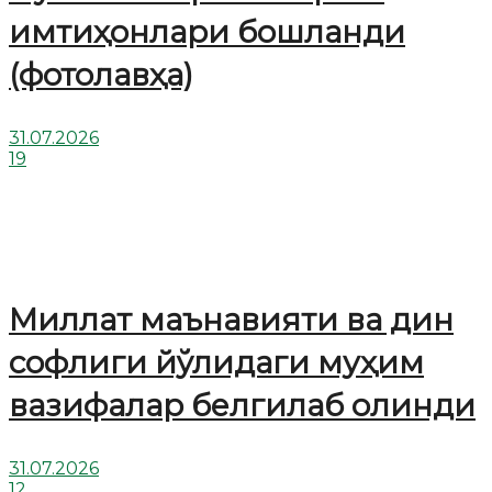
имтиҳонлари бошланди
(фотолавҳа)
31.07.2026
19
Миллат маънавияти ва дин
софлиги йўлидаги муҳим
вазифалар белгилаб олинди
31.07.2026
12