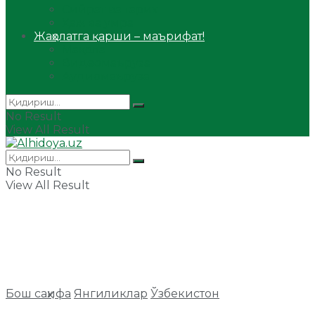
Сийрат ва тарих
Ҳаж ва умра
Жаҳолатга қарши – маърифат!
Мақола
Видеомаъруза
Аудиомаъруза
No Result
View All Result
No Result
View All Result
Бош саҳифа
Янгиликлар
Ўзбекистон