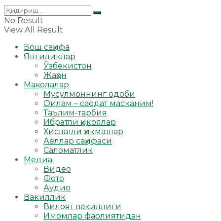
No Result
View All Result
Бош саҳифа
Янгиликлар
Ўзбекистон
Жаҳон
Мақолалар
Мусулмоннинг одоби
Оилам – саодат масканим!
Таълим-тарбия
Ибратли ҳикоялар
Хислатли ҳикматлар
Аёллар саҳифаси
Саломатлик
Медиа
Видео
Фото
Аудио
Вакиллик
Вилоят вакиллиги
Имомлар фаолиятидан