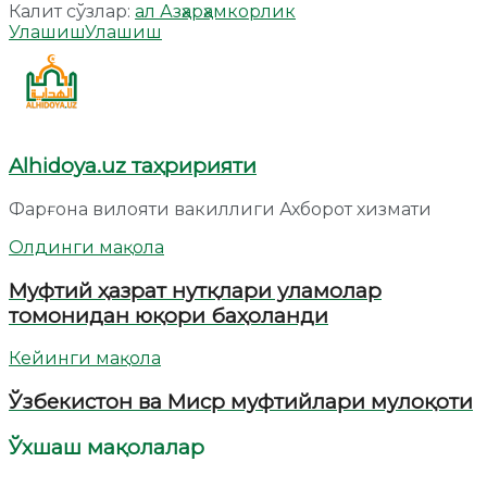
Калит сўзлар:
ал Азҳар
ҳамкорлик
Улашиш
Улашиш
Alhidoya.uz таҳририяти
Фарғона вилояти вакиллиги Ахборот хизмати
Олдинги мақола
Муфтий ҳазрат нутқлари уламолар
томонидан юқори баҳоланди
Кейинги мақола
Ўзбекистон ва Миср муфтийлари мулоқоти
Ўхшаш мақолалар