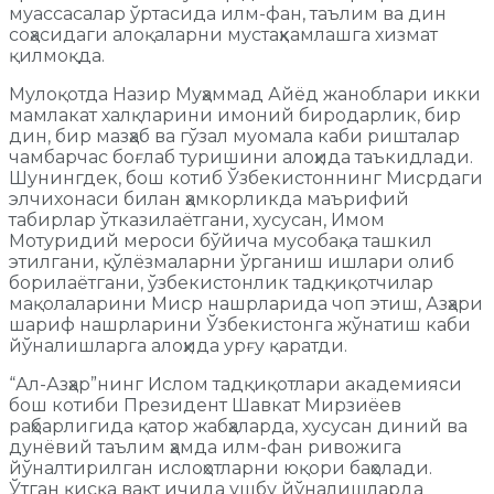
муассасалар ўртасида илм-фан, таълим ва дин
соҳасидаги алоқаларни мустаҳкамлашга хизмат
қилмоқда.
Мулоқотда Назир Муҳаммад Айёд жаноблари икки
мамлакат халқларини имоний биродарлик, бир
дин, бир мазҳаб ва гўзал муомала каби ришталар
чамбарчас боғлаб туришини алоҳида таъкидлади.
Шунингдек, бош котиб Ўзбекистоннинг Мисрдаги
элчихонаси билан ҳамкорликда маърифий
табирлар ўтказилаётгани, хусусан, Имом
Мотуридий мероси бўйича мусобақа ташкил
этилгани, қўлёзмаларни ўрганиш ишлари олиб
борилаётгани, ўзбекистонлик тадқиқотчилар
мақолаларини Миср нашрларида чоп этиш, Азҳари
шариф нашрларини Ўзбекистонга жўнатиш каби
йўналишларга алоҳида урғу қаратди.
“Ал-Азҳар”нинг Ислом тадқиқотлари академияси
бош котиби Президент Шавкат Мирзиёев
раҳбарлигида қатор жабҳаларда, хусусан диний ва
дунёвий таълим ҳамда илм-фан ривожига
йўналтирилган ислоҳотларни юқори баҳолади.
Ўтган қисқа вақт ичида ушбу йўналишларда