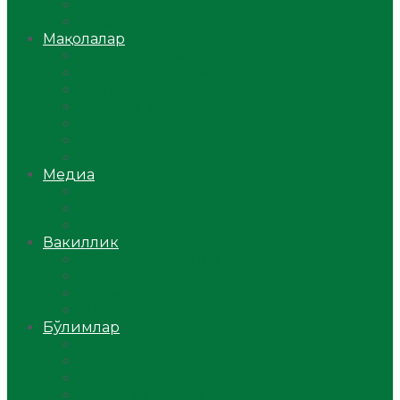
Ўзбекистон
Жаҳон
Мақолалар
Мусулмоннинг одоби
Оилам – саодат масканим!
Таълим-тарбия
Ибратли ҳикоялар
Хислатли ҳикматлар
Аёллар саҳифаси
Саломатлик
Медиа
Видео
Фото
Аудио
Вакиллик
Вилоят вакиллиги
Имомлар фаолиятидан
Фиқҳ мактаби
Масжидлар
Бўлимлар
Фиқҳ
Рамазон
Савол-жавоб
Ислом ва иймон