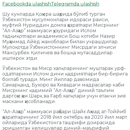
Facebookda ulashish
Telegramda ulashish
Шу кунларда Қоҳира шаҳрида бўлиб турган
Ўзбекистон мусулмонлари идораси раиси,
муфтий Нуриддин домла ҳазратлари Мисрнинг
“Ал-Азҳар” мажмуаси ҳузуридаги Ислом
тадқиқотлари академияси Бош котиби Назир
Муҳаммад Айёд жаноблари билан учрашдилар.
Мулоқотда Ўзбекистоннинг Мисрдаги элчиси
Мансурбек Қиличев ва бошқа мутасаддилар
иштирок этди.
Ўзбекистон ва Миср халқларининг муштарак урф-
одатларини Ислом дини қадриятлари бир-бирига
боғлаб туради. Минг йиллар давомида
Самарқанд, Бухоро ва Хивадаги мадрасалар каби
Мисрнинг қадимий “Ал-Азҳар” диний таълим
даргоҳи ҳам Шарқ ва Ғарб халқлари учун етакчи зиё
маскани ҳисобланади.
“Ал-Азҳар” мажмуаси раҳбари Шайх Аҳмад ат-Тоййиб
ҳазратларининг 2018 йил октябрь ва 2020 йил март
ойларида Ўзбекистонга ташрифи доирасида
эришилган келишувлар диний-маърифий