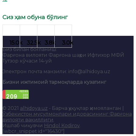
Сиз ҳам обуна бўлинг
Биз билан боғланиш:
Фарғона вилояти Фарғона шаҳри Ифтихор МФЙ
Тутзор кўчаси 14-уй
Электрон почта манзили: info@alhidoya.uz
Бизни ижтимоий тармоқларда кузатинг
© 2021
alhidoya.uz
- Барча ҳуқуқлар ҳимояланган |
Ўзбекистон мусулмонлари идорасининг Фарғона
вилояти вакиллиги
.
Ишлаб чиқувчи
Hindol Kodirov
.
[wbcr_snippet id="16430"]