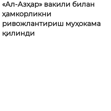
«Ал-Азҳар» вакили билан
ҳамкорликни
ривожлантириш муҳокама
қилинди