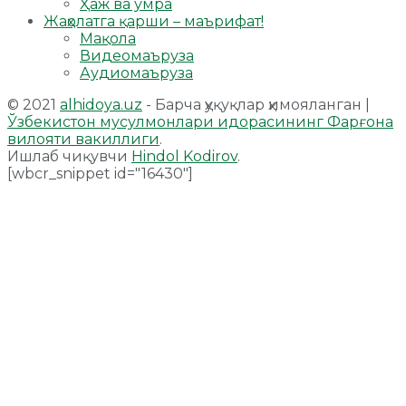
Ҳаж ва умра
Жаҳолатга қарши – маърифат!
Мақола
Видеомаъруза
Аудиомаъруза
© 2021
alhidoya.uz
- Барча ҳуқуқлар ҳимояланган |
Ўзбекистон мусулмонлари идорасининг Фарғона
вилояти вакиллиги
.
Ишлаб чиқувчи
Hindol Kodirov
.
[wbcr_snippet id="16430"]