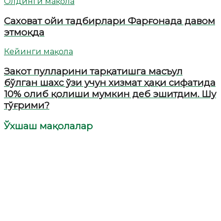
Олдинги мақола
Саховат ойи тадбирлари Фарғонада давом
этмоқда
Кейинги мақола
Закот пулларини тарқатишга масъул
бўлган шахс ўзи учун хизмат ҳақи сифатида
10% олиб қолиши мумкин деб эшитдим. Шу
тўғрими?
Ўхшаш мақолалар