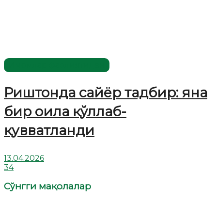
Имомлар фаолиятидан
Риштонда сайёр тадбир: яна
бир оила қўллаб-
қувватланди
13.04.2026
34
Сўнгги мақолалар