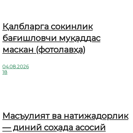
Қалбларга сокинлик
бағишловчи муқаддас
маскан (фотолавҳа)
04.08.2026
18
Масъулият ва натижадорлик
— диний соҳада асосий