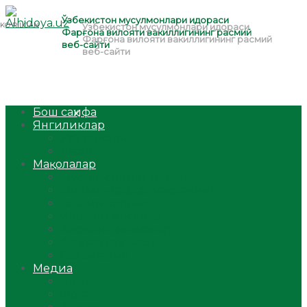
Бош саҳифа
Янгиликлар
Ўзбекистон
Жаҳон
Мақолалар
Мусулмоннинг одоби
Оилам – саодат масканим!
Таълим-тарбия
Ибратли ҳикоялар
Хислатли ҳикматлар
Аёллар саҳифаси
Саломатлик
Медиа
Видео
Фото