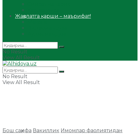
Сийрат ва тарих
Ҳаж ва умра
Жаҳолатга қарши – маърифат!
Мақола
Видеомаъруза
Аудиомаъруза
No Result
View All Result
No Result
View All Result
Бош саҳифа
Вакиллик
Имомлар фаолиятидан