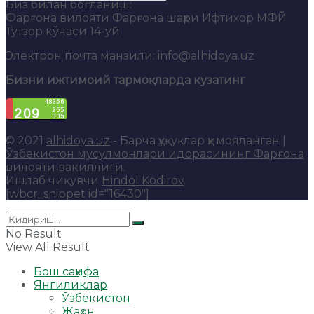
Биз билан боғланиш:
Фарғона вилояти Фарғона шаҳри Ифтихор МФЙ
Тутзор кўчаси 14-уй
Электрон почта манзили: info@alhidoya.uz
Бизни ижтимоий тармоқларда кузатинг
© 2021
alhidoya.uz
- Барча ҳуқуқлар ҳимояланган |
Ўзбекистон мусулмонлари идорасининг Фарғона
вилояти вакиллиги
.
Ишлаб чиқувчи
Hindol Kodirov
.
[wbcr_snippet id="16430"]
No Result
View All Result
Бош саҳифа
Янгиликлар
Ўзбекистон
Жаҳон