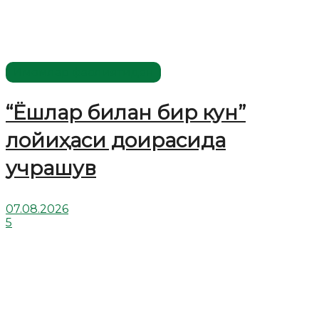
Имомлар фаолиятидан
“Ёшлар билан бир кун”
лойиҳаси доирасида
учрашув
07.08.2026
5