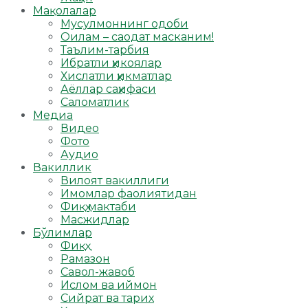
Мақолалар
Мусулмоннинг одоби
Оилам – саодат масканим!
Таълим-тарбия
Ибратли ҳикоялар
Хислатли ҳикматлар
Аёллар саҳифаси
Саломатлик
Медиа
Видео
Фото
Аудио
Вакиллик
Вилоят вакиллиги
Имомлар фаолиятидан
Фиқҳ мактаби
Масжидлар
Бўлимлар
Фиқҳ
Рамазон
Савол-жавоб
Ислом ва иймон
Сийрат ва тарих