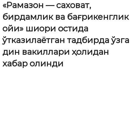
«Рамазон — саховат,
бирдамлик ва бағрикенглик
ойи» шиори остида
ўтказилаётган тадбирда ўзга
дин вакиллари ҳолидан
хабар олинди