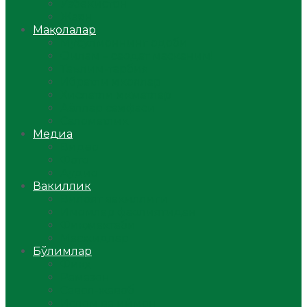
Ўзбекистон
Жаҳон
Мақолалар
Мусулмоннинг одоби
Оилам – саодат масканим!
Таълим-тарбия
Ибратли ҳикоялар
Хислатли ҳикматлар
Аёллар саҳифаси
Саломатлик
Медиа
Видео
Фото
Аудио
Вакиллик
Вилоят вакиллиги
Имомлар фаолиятидан
Фиқҳ мактаби
Масжидлар
Бўлимлар
Фиқҳ
Рамазон
Савол-жавоб
Ислом ва иймон