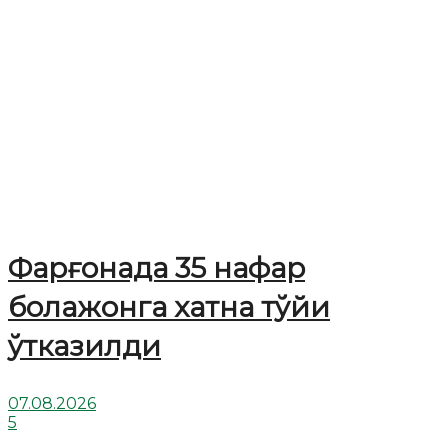
Фарғонада 35 нафар
болажонга хатна тўйи
ўтказилди
07.08.2026
5