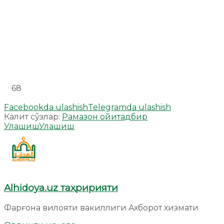
68
Facebookda ulashish
Telegramda ulashish
Калит сўзлар:
Рамазон ойи
тадбир
Улашиш
Улашиш
Alhidoya.uz таҳририяти
Фарғона вилояти вакиллиги Ахборот хизмати