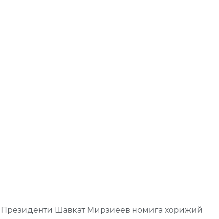
си Президенти Шавкат Мирзиёев номига хорижий