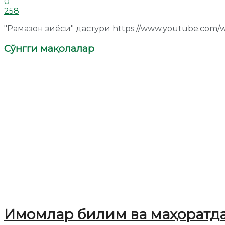
0
258
"Рамазон зиёси" дастури https://www.youtube.com/
Сўнгги мақолалар
Имомлар билим ва маҳоратд