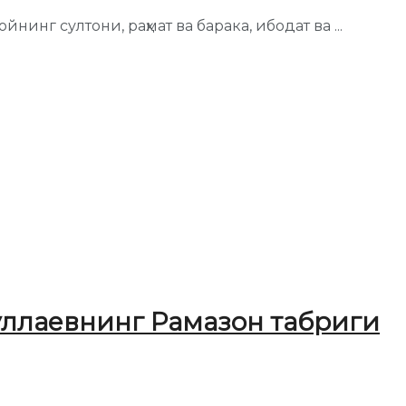
инг султони, раҳмат ва барака, ибодат ва ...
уллаевнинг Рамазон табриги