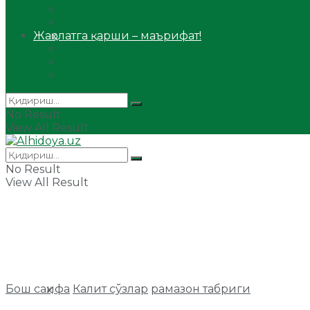
Сийрат ва тарих
Ҳаж ва умра
Жаҳолатга қарши – маърифат!
Мақола
Видеомаъруза
Аудиомаъруза
No Result
View All Result
No Result
View All Result
Бош саҳифа
Калит сўзлар
рамазон табриги