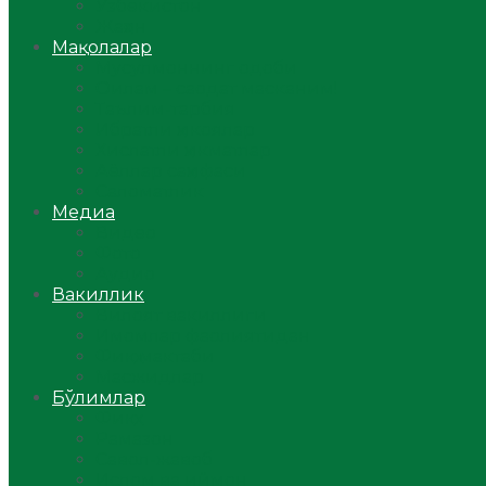
Ўзбекистон
Жаҳон
Мақолалар
Мусулмоннинг одоби
Оилам – саодат масканим!
Таълим-тарбия
Ибратли ҳикоялар
Хислатли ҳикматлар
Аёллар саҳифаси
Саломатлик
Медиа
Видео
Фото
Аудио
Вакиллик
Вилоят вакиллиги
Имомлар фаолиятидан
Фиқҳ мактаби
Масжидлар
Бўлимлар
Фиқҳ
Рамазон
Савол-жавоб
Ислом ва иймон