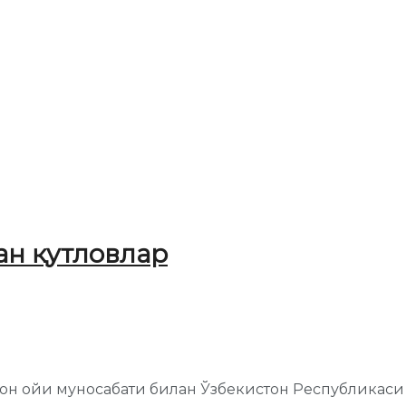
ан қутловлар
азон ойи муносабати билан Ўзбекистон Республика