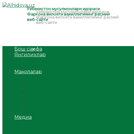
Бош саҳифа
Янгиликлар
Ўзбекистон
Жаҳон
Мақолалар
Мусулмоннинг одоби
Оилам – саодат масканим!
Таълим-тарбия
Ибратли ҳикоялар
Хислатли ҳикматлар
Аёллар саҳифаси
Саломатлик
Медиа
Видео
Фото