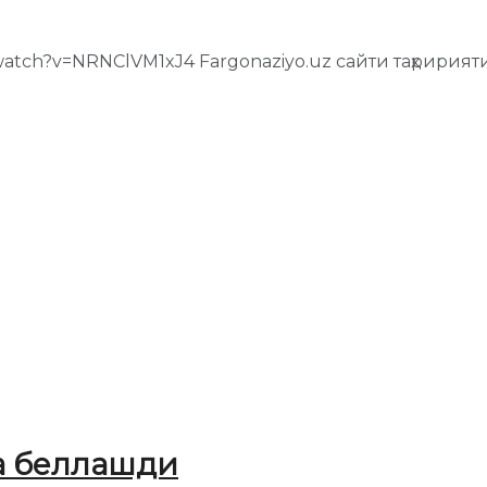
watch?v=NRNClVM1xJ4 Fargonaziyo.uz сайти таҳририят
а беллашди