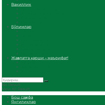
Аудио
Вакиллик
Вилоят вакиллиги
Имомлар фаолиятидан
Фиқҳ мактаби
Масжидлар
Бўлимлар
Фиқҳ
Рамазон
Савол-жавоб
Ислом ва иймон
Сийрат ва тарих
Ҳаж ва умра
Жаҳолатга қарши – маърифат!
Мақола
Видеомаъруза
Аудиомаъруза
No Result
View All Result
Бош саҳифа
Янгиликлар