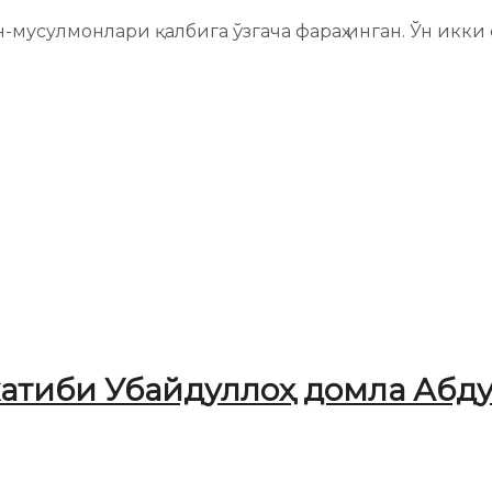
усулмонлари қалбига ўзгача фараҳ инган. Ўн икки ойн
атиби Убайдуллоҳ домла Абд