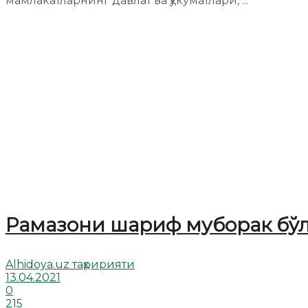
мамлакатларнинг давлат ва ҳукуматлари, ...
Рамазони шариф муборак бўл
Alhidoya.uz таҳририяти
13.04.2021
0
215