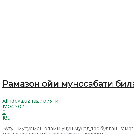
Рамазон ойи муносабати бил
Alhidoya.uz таҳририяти
17.04.2021
0
185
Бутун мусулмон олами учун муқаддас бўлган Рам