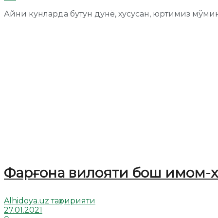
Айни кунларда бутун дунё, хусусан, юртимиз мўмин-м
Фарғона вилояти бош имом-х
Alhidoya.uz таҳририяти
27.01.2021