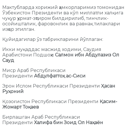
Мактубларда хорижий ҳамкорларимиз томонидан
Ўзбекистон Президенти ва кўп миллатли халқига
чуқур ҳурмат-эҳтиром билдирилиб, тинчлик-
осойишталик, фаровонлик ва равнақ тилаклари
изҳор этилган.
Қуйидагилар ўз табрикларини йўллаган:
Икки муқаддас масжид ходими, Саудия
Арабистони Подшоҳи
Салмон ибн Абдулазиз Ол
Сауд
Миср Араб Республикаси
Президенти
Абдулфаттоҳ ас-Сиси
Эрон Ислом Республикаси Президенти
Ҳасан
Руҳоний
Қозоғистон Республикаси Президенти
Қасим-
Жомарт Тоқаев
Бирлашган Араб Республикаси
Президенти
Халифа бин Зоид Ол Наҳаён