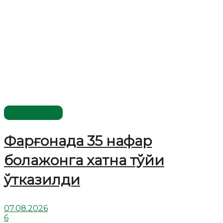
Ўзбекистон
Фарғонада 35 нафар
болажонга хатна тўйи
ўтказилди
07.08.2026
6