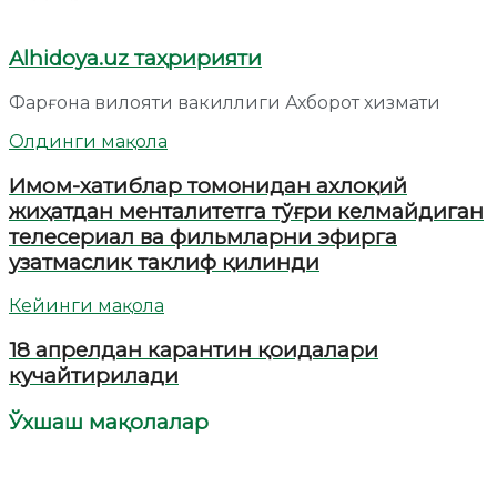
Alhidoya.uz таҳририяти
Фарғона вилояти вакиллиги Ахборот хизмати
Олдинги мақола
Имом-хатиблар томонидан ахлоқий
жиҳатдан менталитетга тўғри келмайдиган
телесериал ва фильмларни эфирга
узатмаслик таклиф қилинди
Кейинги мақола
18 апрелдан карантин қоидалари
кучайтирилади
Ўхшаш мақолалар