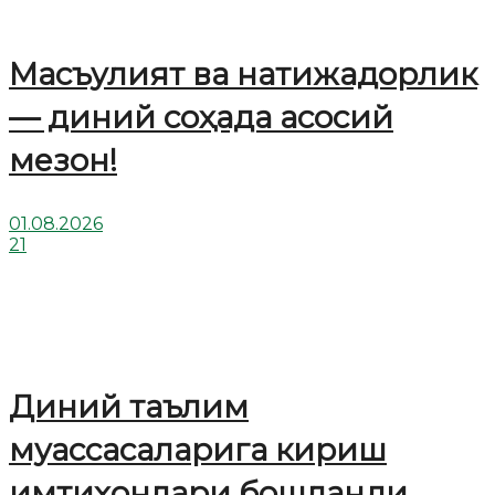
Масъулият ва натижадорлик
— диний соҳада асосий
мезон!
01.08.2026
21
Диний таълим
муассасаларига кириш
имтиҳонлари бошланди