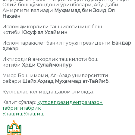
Олий бош қўмондони ўринбосари, Абу-Даби
Амирлиги валиаҳди
Муҳаммад бин Зоид Ол
Наҳаён
Ислом ҳамкорлиги ташкилотининг бош
котиби
Юсуф ал Усаймин
Ислом тараққиёт банки гуруҳи президенти
Бандар
Ҳажар
Иқтисодий ҳамкорлик ташкилоти бош
котиби
Ҳоди Сулаймонпур
Миср Бош имоми, Ал-Азҳар университети
раҳбари
Шайх Аҳмад Муҳаммад ат-Таййиб.
Қутловлар келишда давом этмоқда.
Калит сўзлар:
қутлов
президент
рамазон
табриги
табрик
Улашиш
Улашиш