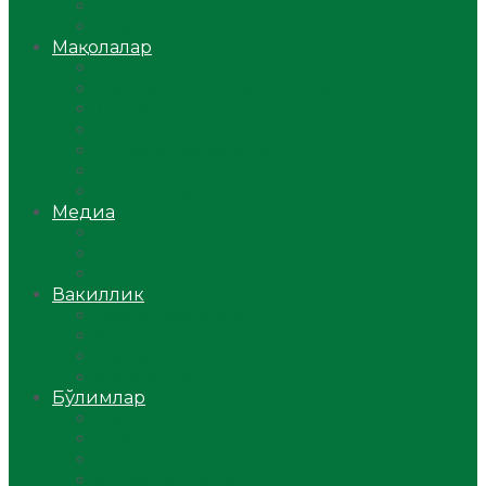
Ўзбекистон
Жаҳон
Мақолалар
Мусулмоннинг одоби
Оилам – саодат масканим!
Таълим-тарбия
Ибратли ҳикоялар
Хислатли ҳикматлар
Аёллар саҳифаси
Саломатлик
Медиа
Видео
Фото
Аудио
Вакиллик
Вилоят вакиллиги
Имомлар фаолиятидан
Фиқҳ мактаби
Масжидлар
Бўлимлар
Фиқҳ
Рамазон
Савол-жавоб
Ислом ва иймон