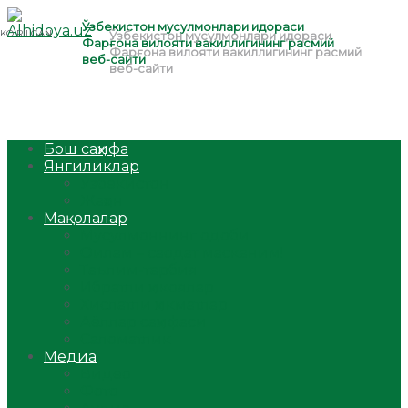
Бош саҳифа
Янгиликлар
Ўзбекистон
Жаҳон
Мақолалар
Мусулмоннинг одоби
Оилам – саодат масканим!
Таълим-тарбия
Ибратли ҳикоялар
Хислатли ҳикматлар
Аёллар саҳифаси
Саломатлик
Медиа
Видео
Фото