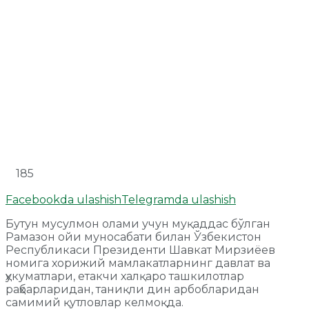
185
Facebookda ulashish
Telegramda ulashish
Бутун мусулмон олами учун муқаддас бўлган
Рамазон ойи муносабати билан Ўзбекистон
Республикаси Президенти Шавкат Мирзиёев
номига хорижий мамлакатларнинг давлат ва
ҳукуматлари, етакчи халқаро ташкилотлар
раҳбарларидан, таниқли дин арбобларидан
самимий қутловлар келмоқда.