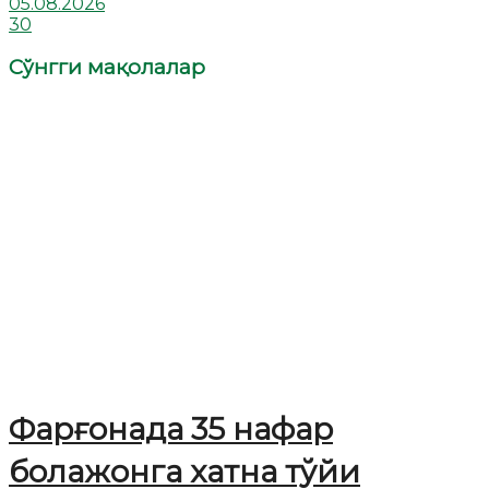
05.08.2026
30
Сўнгги мақолалар
Фарғонада 35 нафар
болажонга хатна тўйи