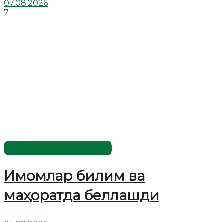
07.08.2026
7
Имомлар фаолиятидан
Имомлар билим ва
маҳоратда беллашди