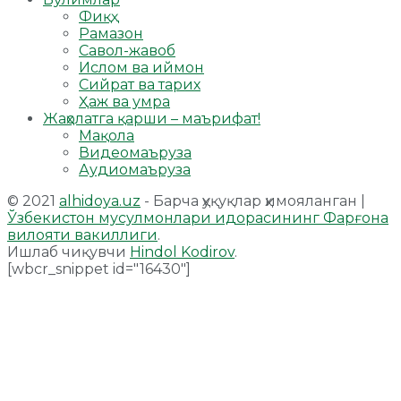
Фиқҳ
Рамазон
Савол-жавоб
Ислом ва иймон
Сийрат ва тарих
Ҳаж ва умра
Жаҳолатга қарши – маърифат!
Мақола
Видеомаъруза
Аудиомаъруза
© 2021
alhidoya.uz
- Барча ҳуқуқлар ҳимояланган |
Ўзбекистон мусулмонлари идорасининг Фарғона
вилояти вакиллиги
.
Ишлаб чиқувчи
Hindol Kodirov
.
[wbcr_snippet id="16430"]