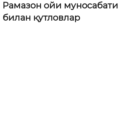
Рамазон ойи муносабати
билан қутловлар