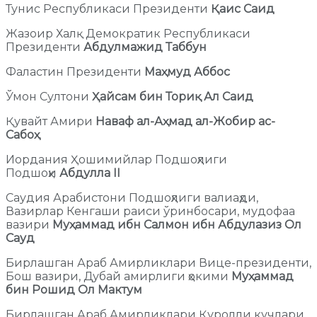
Тунис Республикаси Президенти
Қаис Саид
Жазоир Халқ Демократик Республикаси
Президенти
Абдулмажид Таббун
Фаластин Президенти
Маҳмуд Аббос
Ўмон Султони
Ҳайсам бин Ториқ Ал Саид
Қувайт Амири
Наваф ал-Аҳмад ал-Жобир ас-
Сабоҳ
Иордания Ҳошимийлар Подшоҳлиги
Подшоҳи
Абдулла II
Саудия Арабистони Подшоҳлиги валиаҳди,
Вазирлар Кенгаши раиси ўринбосари, мудофаа
вазири
Муҳаммад ибн Салмон ибн Абдулазиз Ол
Сауд
Бирлашган Араб Амирликлари Вице-президенти,
Бош вазири, Дубай амирлиги ҳокими
Муҳаммад
бин Рошид Ол Мактум
Бирлашган Араб Амирликлари Қуролли кучлари