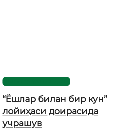
Имомлар фаолиятидан
“Ёшлар билан бир кун”
лойиҳаси доирасида
учрашув