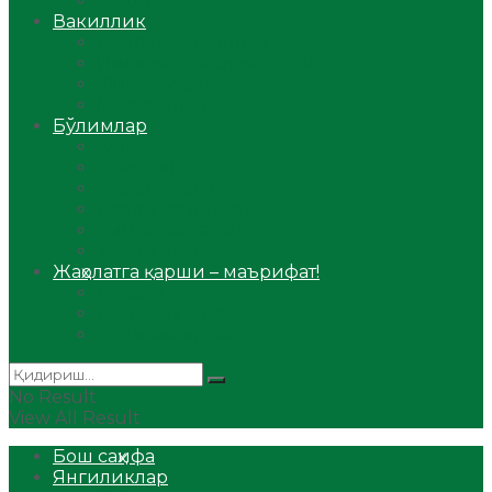
Аудио
Вакиллик
Вилоят вакиллиги
Имомлар фаолиятидан
Фиқҳ мактаби
Масжидлар
Бўлимлар
Фиқҳ
Рамазон
Савол-жавоб
Ислом ва иймон
Сийрат ва тарих
Ҳаж ва умра
Жаҳолатга қарши – маърифат!
Мақола
Видеомаъруза
Аудиомаъруза
No Result
View All Result
Бош саҳифа
Янгиликлар