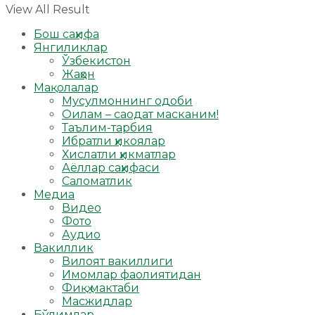
View All Result
Бош саҳифа
Янгиликлар
Ўзбекистон
Жаҳон
Мақолалар
Мусулмоннинг одоби
Оилам – саодат масканим!
Таълим-тарбия
Ибратли ҳикоялар
Хислатли ҳикматлар
Аёллар саҳифаси
Саломатлик
Медиа
Видео
Фото
Аудио
Вакиллик
Вилоят вакиллиги
Имомлар фаолиятидан
Фиқҳ мактаби
Масжидлар
Бўлимлар