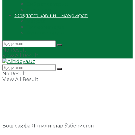
Сийрат ва тарих
Ҳаж ва умра
Жаҳолатга қарши – маърифат!
Мақола
Видеомаъруза
Аудиомаъруза
No Result
View All Result
No Result
View All Result
Бош саҳифа
Янгиликлар
Ўзбекистон