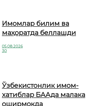
Имомлар билим ва
маҳоратда беллашди
05.08.2026
30
Ўзбекистонлик имом-
хатиблар БААда малака
оширмоқда