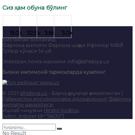
Сиз ҳам обуна бўлинг
Биз билан боғланиш:
Фарғона вилояти Фарғона шаҳри Ифтихор МФЙ
Тутзор кўчаси 14-уй
Электрон почта манзили: info@alhidoya.uz
Бизни ижтимоий тармоқларда кузатинг
© 2021
alhidoya.uz
- Барча ҳуқуқлар ҳимояланган |
Ўзбекистон мусулмонлари идорасининг Фарғона
вилояти вакиллиги
.
Ишлаб чиқувчи
Hindol Kodirov
.
[wbcr_snippet id="16430"]
No Result