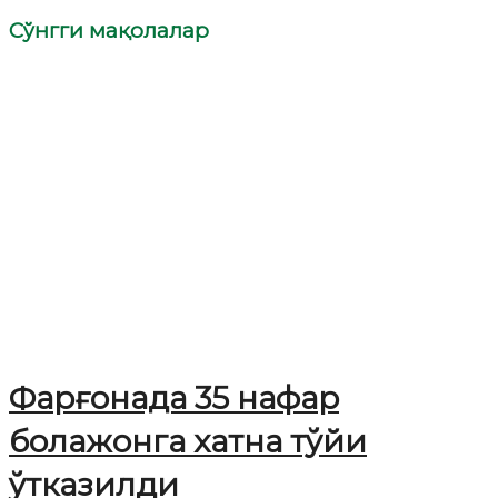
Сўнгги мақолалар
Фарғонада 35 нафар
болажонга хатна тўйи
ўтказилди