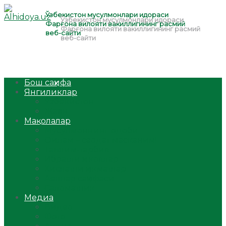
Бош саҳифа
Янгиликлар
Ўзбекистон
Жаҳон
Мақолалар
Мусулмоннинг одоби
Оилам – саодат масканим!
Таълим-тарбия
Ибратли ҳикоялар
Хислатли ҳикматлар
Аёллар саҳифаси
Саломатлик
Медиа
Видео
Фото