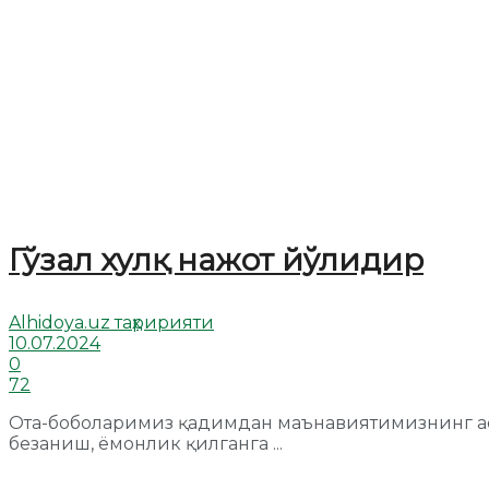
Гўзал хулқ нажот йўлидир
Alhidoya.uz таҳририяти
10.07.2024
0
72
Ота-боболаримиз қадимдан маънавиятимизнинг асос
безаниш, ёмонлик қилганга ...