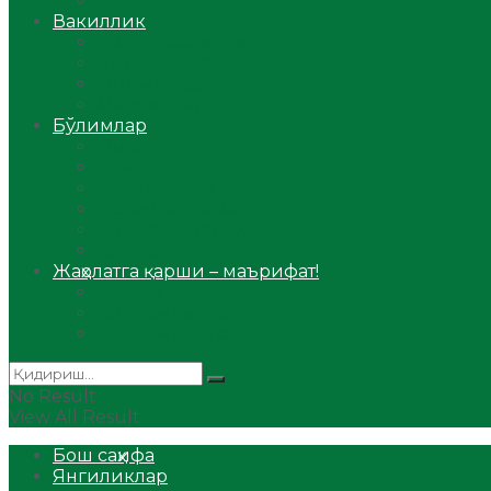
Аудио
Вакиллик
Вилоят вакиллиги
Имомлар фаолиятидан
Фиқҳ мактаби
Масжидлар
Бўлимлар
Фиқҳ
Рамазон
Савол-жавоб
Ислом ва иймон
Сийрат ва тарих
Ҳаж ва умра
Жаҳолатга қарши – маърифат!
Мақола
Видеомаъруза
Аудиомаъруза
No Result
View All Result
Бош саҳифа
Янгиликлар