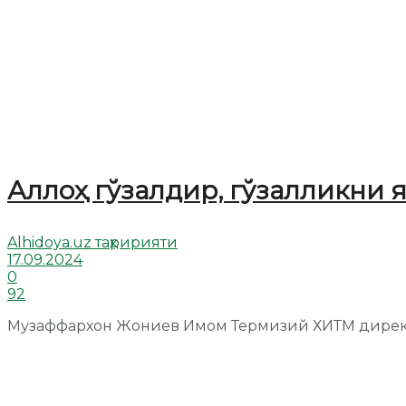
Аллоҳ гўзалдир, гўзалликни 
Alhidoya.uz таҳририяти
17.09.2024
0
92
Музаффархон Жониев Имом Термизий ХИТМ директо