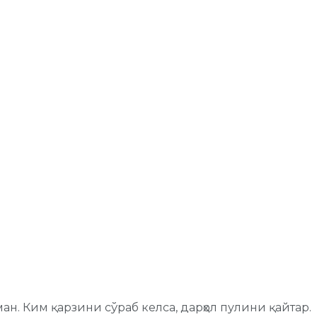
н. Ким қарзини сўраб келса, дарҳол пулини қайтар.