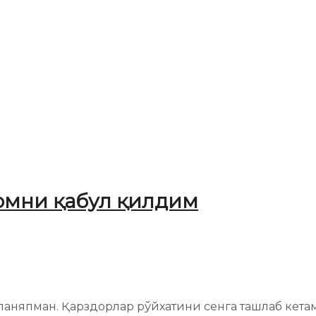
ломни қабул қилдим
ланяпман. Қарздорлар рўйхатини сенга ташлаб кетама