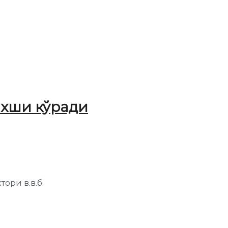
яхши кўради
ри в.в.б.