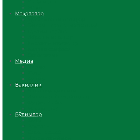
Ўзбекистон
Жаҳон
Мақолалар
Мусулмоннинг одоби
Оилам – саодат масканим!
Таълим-тарбия
Ибратли ҳикоялар
Хислатли ҳикматлар
Аёллар саҳифаси
Саломатлик
Медиа
Видео
Фото
Аудио
Вакиллик
Вилоят вакиллиги
Имомлар фаолиятидан
Фиқҳ мактаби
Масжидлар
Бўлимлар
Фиқҳ
Рамазон
Савол-жавоб
Ислом ва иймон