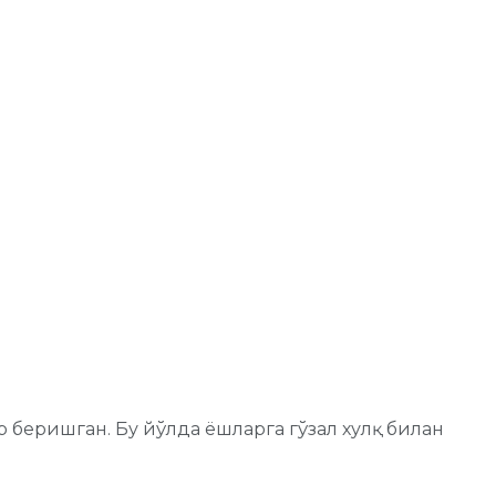
беришган. Бу йўлда ёшларга гўзал хулқ билан