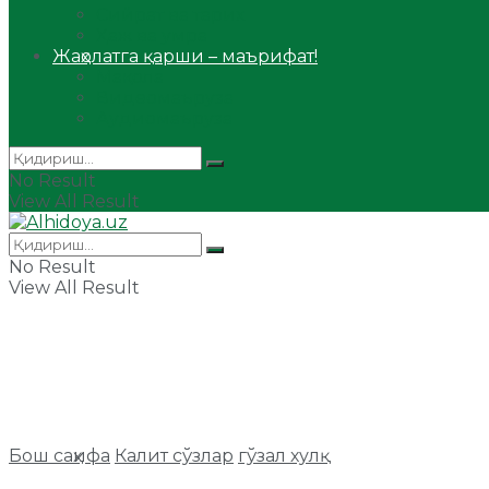
Сийрат ва тарих
Ҳаж ва умра
Жаҳолатга қарши – маърифат!
Мақола
Видеомаъруза
Аудиомаъруза
No Result
View All Result
No Result
View All Result
Бош саҳифа
Калит сўзлар
гўзал хулқ