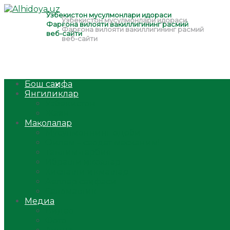
Бош саҳифа
Янгиликлар
Ўзбекистон
Жаҳон
Мақолалар
Мусулмоннинг одоби
Оилам – саодат масканим!
Таълим-тарбия
Ибратли ҳикоялар
Хислатли ҳикматлар
Аёллар саҳифаси
Саломатлик
Медиа
Видео
Фото