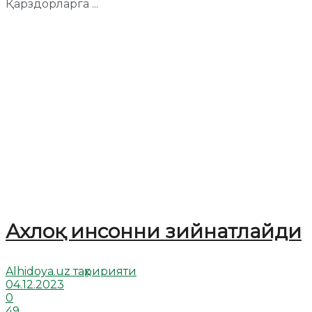
Қарздорларга ...
Ахлоқ инсонни зийнатлайди
Alhidoya.uz таҳририяти
04.12.2023
0
49