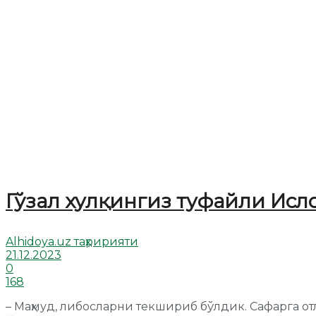
Гўзал хулқингиз туфайли Ис
Alhidoya.uz таҳририяти
21.12.2023
0
168
– Маҳмуд, либосларни текшириб бўлдик. Сафарга от