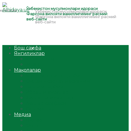
Бош саҳифа
Янгиликлар
Ўзбекистон
Жаҳон
Мақолалар
Мусулмоннинг одоби
Оилам – саодат масканим!
Таълим-тарбия
Ибратли ҳикоялар
Хислатли ҳикматлар
Аёллар саҳифаси
Саломатлик
Медиа
Видео
Фото