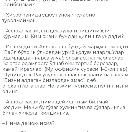
юрибсизми?
– Ҳисоб кунида ушбу гуноҳни кўтариб
туролмайман.
– Аллоҳга қасам, сиздек хулқли кишини ҳали
кўрмадим. Ким сизни бундай қилишга ундади?
– Ислом дини. Аллоҳ таоло бундай марҳамат қилади:
“Вайл бўлсин ўлчовдан уриб қолувчиларга. Улар
одамлардан нарса ўлчаб олcалар, тўлиқ оларлар.
Ва агар одамларга ўлчаб ёки тортиб берсалар,
камайтирарлар” (Мутоффифин сураси, 1–3-оятлар).
Шунингдек, Расулуллоҳ соллаллоҳу алайҳи ва саллам:
“Бизни алдаган бизлардан эмас”, деб
огоҳлантирганлар. Нега жим турибсиз, пулингизни
олинг.
– Аллоҳга қасам, нима дейишни ҳам билмай
қолдим. Мени бу гўзал хулқингиз ва сўзларингиз
билан хижолат қилдингиз.
– Нима демоқчисиз?