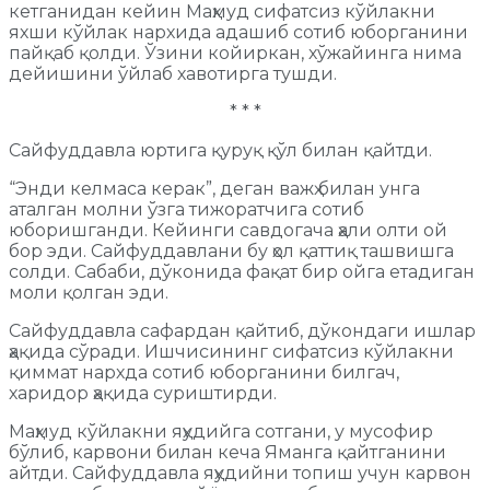
кетганидан кейин Маҳмуд сифатсиз кўйлакни
яхши кўйлак нархида адашиб сотиб юборганини
пайқаб қолди. Ўзини койиркан, хўжайинга нима
дейишини ўйлаб хавотирга тушди.
* * *
Сайфуддавла юртига қуруқ қўл билан қайтди.
“Энди келмаса керак”, деган важҳ билан унга
аталган молни ўзга тижоратчига сотиб
юборишганди. Кейинги савдогача ҳали олти ой
бор эди. Сайфуддавлани бу ҳол қаттиқ ташвишга
солди. Сабаби, дўконида фақат бир ойга етадиган
моли қолган эди.
Сайфуддавла сафардан қайтиб, дўкондаги ишлар
ҳақида сўради. Ишчисининг сифатсиз кўйлакни
қиммат нархда сотиб юборганини билгач,
харидор ҳақида суриштирди.
Маҳмуд кўйлакни яҳудийга сотгани, у мусофир
бўлиб, карвони билан кеча Яманга қайтганини
айтди. Сайфуддавла яҳудийни топиш учун карвон