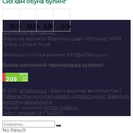
Сиз ҳам обуна бўлинг
Биз билан боғланиш:
Фарғона вилояти Фарғона шаҳри Ифтихор МФЙ
Тутзор кўчаси 14-уй
Электрон почта манзили: info@alhidoya.uz
Бизни ижтимоий тармоқларда кузатинг
© 2021
alhidoya.uz
- Барча ҳуқуқлар ҳимояланган |
Ўзбекистон мусулмонлари идорасининг Фарғона
вилояти вакиллиги
.
Ишлаб чиқувчи
Hindol Kodirov
.
[wbcr_snippet id="16430"]
No Result