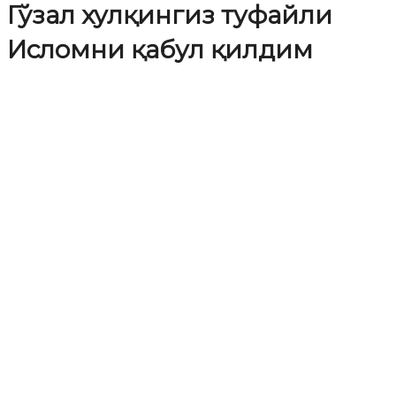
Гўзал хулқингиз туфайли
Исломни қабул қилдим