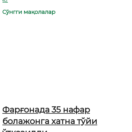
62
Сўнгги мақолалар
Фарғонада 35 нафар
болажонга хатна тўйи