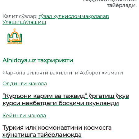
тайёрлади.
Калит сўзлар:
гўзал хулқ
ислом
мақолалар
Улашиш
Улашиш
Alhidoya.uz таҳририяти
Фарғона вилояти вакиллиги Ахборот хизмати
Олдинги мақола
“Қуръони карим ва тажвид” ўргатиш ўқув
курси навбатдаги босқичи якунланди
Кейинги мақола
Туркия илк космонавтини космосга
жўнатишга тайёрламоқда