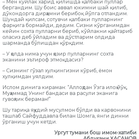
– Мен кўйлак харид қилишда қалбаки пуллар
бергандим. Шу боис аввал юкимни шай қилиб,
дўкондорга дирҳамни берибоқ йўлга отландим.
Шундай қилсам, сотувчи қалбаки пулларнинг
фарқига бормайди, дедим. Сизни кўрганимдан
кейин сохта пулларни бериб, кўйлакни қайтариб
оласиз деб ўйладим ва дўстларим олдида
шарманда бўлишдан қўрқдим.
– У ҳолда нима учун ҳозир пулларнинг сохта
эканини эътироф этмоқдасиз?
– Сизнинг гўзал хулқингизни кўриб, ёмон
хулқимдан уялдим.
Ислом динига кираман: “Аллоҳдан Ўзга илоҳ йўқ,
Муҳаммад Унинг бандаси ва расули эканига
гувоҳлик бераман!”
Шу тариқа яҳудий мусулмон бўлди ва карвонини
ташлаб Сайфуддавла билан Шомга, янги динни
ўрганиш учун кетди.
Ургут тумани бош имом-хатиби
Абдуғани ҲАСАНОВ