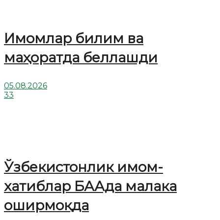
Имомлар билим ва
маҳоратда беллашди
05.08.2026
33
Ўзбекистонлик имом-
хатиблар БААда малака
оширмоқда