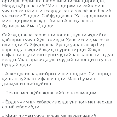
ортидан боришга тайёрлигини билдирганда,
Маҳмуд ҳайратланиб: “Минг дирҳамни қайтариш
учун ёлғиз ўзингиз саҳрода катта масофани босиб
ўтасизми?” деди. Сайфуддавла: “Ҳа, гарданимда
минг дирҳамдан қарз билан Аллоҳ таолога
йўлиқолмайман”, деди.
Сайфуддавла карвонни топиш, пулни яҳудийга
қайтариш учун йўлга чиқди. Ҳаво иссиқ, масофа
олис эди. Сайфуддавла йўлда учратган ҳар бир
карвондан яҳудий ҳақида суриштирди. Фақат
сафарнинг учинчи куни яҳудийлар карвонига дуч
келди. Улар орасида ўша яҳудийни топди ва унга
бундай деди:
– Алҳамдулиллаҳ, ахийри сизни топдим. Сиз харид
қилган кўйлак сифатсиз эди. Мана бу минг
дирҳамни олиб қўйинг.
– Лекин мен кўйлакдан айб топа олмадим.
– Ёрдамчим ҳам хабарсиз ҳолда уни қиммат нархда
сотиб юборибди.
– Минг дирҳам учун шунча машаққат чекиб