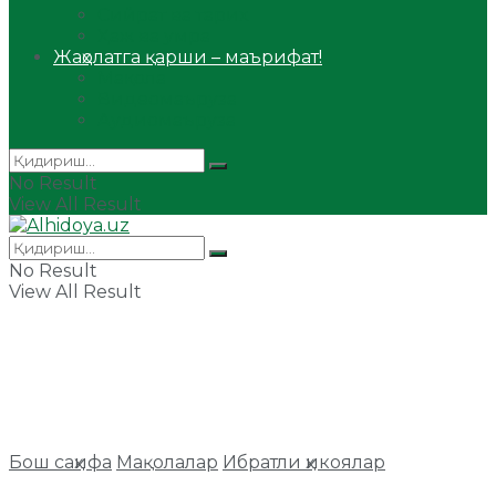
Сийрат ва тарих
Ҳаж ва умра
Жаҳолатга қарши – маърифат!
Мақола
Видеомаъруза
Аудиомаъруза
No Result
View All Result
No Result
View All Result
Бош саҳифа
Мақолалар
Ибратли ҳикоялар