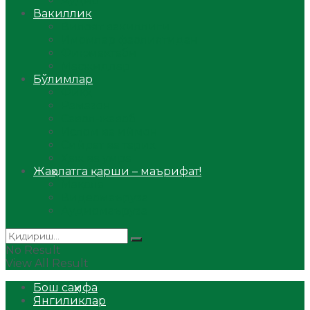
Аудио
Вакиллик
Вилоят вакиллиги
Имомлар фаолиятидан
Фиқҳ мактаби
Масжидлар
Бўлимлар
Фиқҳ
Рамазон
Савол-жавоб
Ислом ва иймон
Сийрат ва тарих
Ҳаж ва умра
Жаҳолатга қарши – маърифат!
Мақола
Видеомаъруза
Аудиомаъруза
No Result
View All Result
Бош саҳифа
Янгиликлар