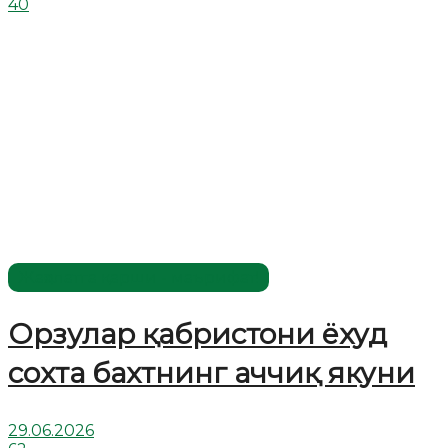
40
Жаҳолатга қарши - маърифат!
Орзулар қабристони ёхуд
сохта бахтнинг аччиқ якуни
29.06.2026