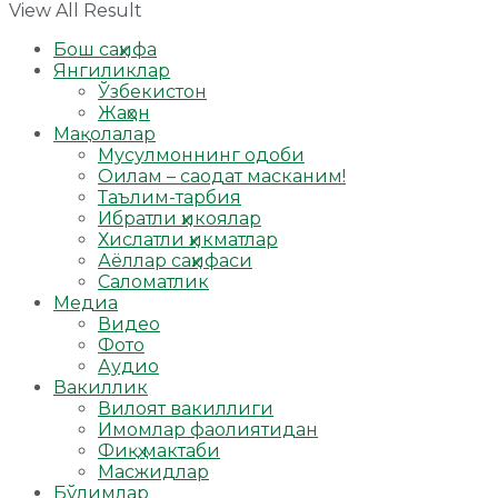
View All Result
Бош саҳифа
Янгиликлар
Ўзбекистон
Жаҳон
Мақолалар
Мусулмоннинг одоби
Оилам – саодат масканим!
Таълим-тарбия
Ибратли ҳикоялар
Хислатли ҳикматлар
Аёллар саҳифаси
Саломатлик
Медиа
Видео
Фото
Аудио
Вакиллик
Вилоят вакиллиги
Имомлар фаолиятидан
Фиқҳ мактаби
Масжидлар
Бўлимлар