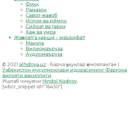
Фиқҳ
Рамазон
Савол-жавоб
Ислом ва иймон
Сийрат ва тарих
Ҳаж ва умра
Жаҳолатга қарши – маърифат!
Мақола
Видеомаъруза
Аудиомаъруза
© 2021
alhidoya.uz
- Барча ҳуқуқлар ҳимояланган |
Ўзбекистон мусулмонлари идорасининг Фарғона
вилояти вакиллиги
.
Ишлаб чиқувчи
Hindol Kodirov
.
[wbcr_snippet id="16430"]