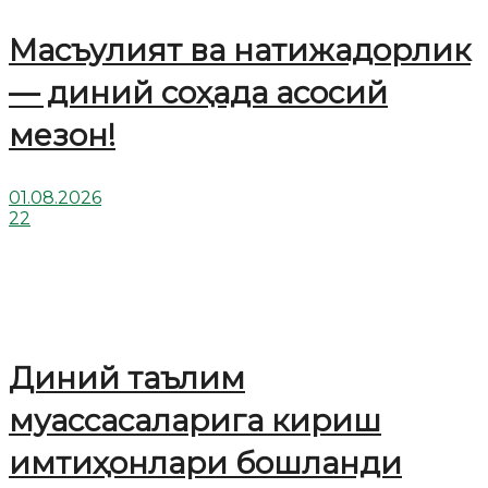
Масъулият ва натижадорлик
— диний соҳада асосий
мезон!
01.08.2026
22
Диний таълим
муассасаларига кириш
имтиҳонлари бошланди