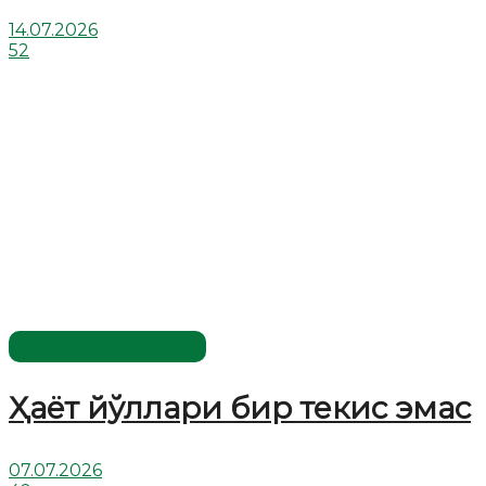
14.07.2026
52
Хислатли ҳикматлар
Ҳаёт йўллари бир текис эмас
07.07.2026