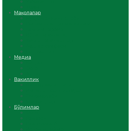
Ўзбекистон
Жаҳон
Мақолалар
Мусулмоннинг одоби
Оилам – саодат масканим!
Таълим-тарбия
Ибратли ҳикоялар
Хислатли ҳикматлар
Аёллар саҳифаси
Саломатлик
Медиа
Видео
Фото
Аудио
Вакиллик
Вилоят вакиллиги
Имомлар фаолиятидан
Фиқҳ мактаби
Масжидлар
Бўлимлар
Фиқҳ
Рамазон
Савол-жавоб
Ислом ва иймон