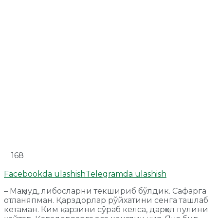
168
Facebookda ulashish
Telegramda ulashish
– Маҳмуд, либосларни текшириб бўлдик. Сафарга
отланяпман. Қарздорлар рўйхатини сенга ташлаб
кетаман. Ким қарзини сўраб келса, дарҳол пулини