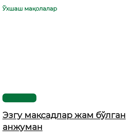
Ўхшаш мақолалар
Мақолалар
Эзгу мақсадлар жам бўлган
анжуман