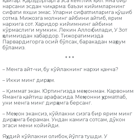
қайтар. Қарздорларга эса кенглик қил. Яна бир
нарсани эсдан чиқарма: баъзи кийимларнинг
сифати яхши эмас. Уларни сифатлиларига қўшиб
сотма. Мижозга молнинг айбини айтиб, ярим
нархига сот. Харидор кийимнинг айбини
кўрмаслиги мумкин. Лекин Аллоҳ билади, У Зот
ҳолимиздан хабардор. Тижоратимизда
Парвардигорга осий бўлсак, баракадан маҳрум
бўламиз.
* * *
– Менга айт-чи, бу кўйлакнинг нархи қанча?
– Икки минг дирҳам.
– Қиммат экан. Юртингизда меҳмонман. Карвоним
Яманга қайтиш арафасида. Меҳмонни ҳурматлаб,
уни менга минг дирҳамга берсанг.
– Меҳмон экансиз, кўйлакни сизга бир ярим минг
дирҳамга бераман. Ундан камига сотсам, дўкон
эгаси мени койийди.
Яҳудий кўйлакни олибоқ йўлга тушди. У