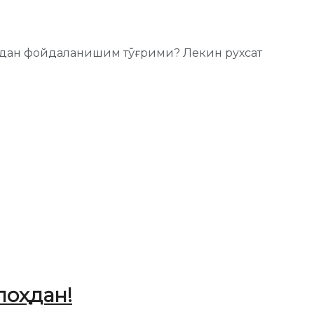
ундан фойдаланишим тўғрими? Лекин рухсат
лоҳдан!