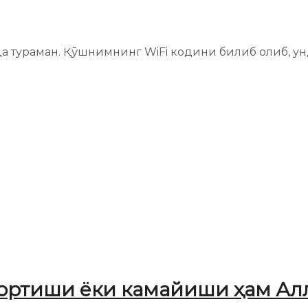
рда тураман. Қўшнимнинг WiFi кодини билиб олиб, 
 ортиши ёки камайиши ҳам Ал