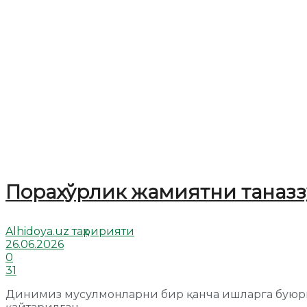
Порахўрлик жамиятни таназз
Alhidoya.uz таҳририяти
26.06.2026
0
31
Динимиз мусулмонларни бир қанча ишларга буюрга