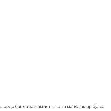
арда банда ва жамиятга катта манфаатлар бўлса,