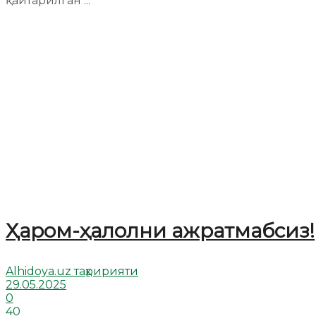
қайтарилган ...
Ҳаром-ҳалолни ажратмабсиз!
Alhidoya.uz таҳририяти
29.05.2025
0
40