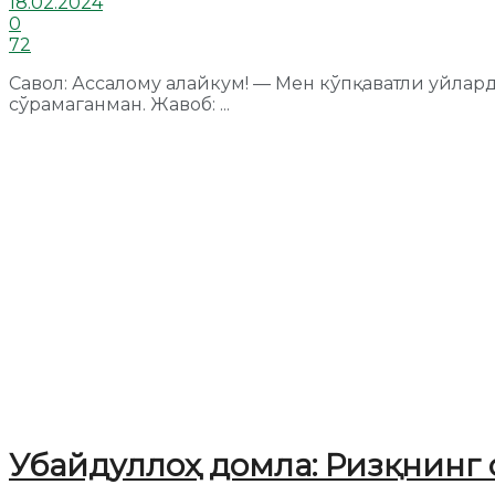
18.02.2024
0
72
Савол: Ассалому алайкум! — Мен кўпқаватли уйла
сўрамаганман. Жавоб: ...
Убайдуллоҳ домла: Ризқнинг