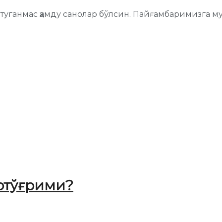
с-туганмас ҳамду санолар бўлсин. Пайғамбаримизга м
нотўғрими?