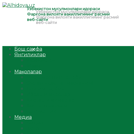
Бош саҳифа
Янгиликлар
Ўзбекистон
Жаҳон
Мақолалар
Мусулмоннинг одоби
Оилам – саодат масканим!
Таълим-тарбия
Ибратли ҳикоялар
Хислатли ҳикматлар
Аёллар саҳифаси
Саломатлик
Медиа
Видео
Фото