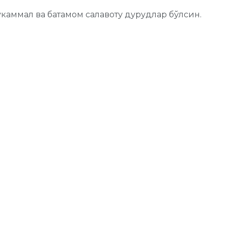
укаммал ва батамом салавоту дурудлар бўлсин.