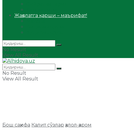
Сийрат ва тарих
Ҳаж ва умра
Жаҳолатга қарши – маърифат!
Мақола
Видеомаъруза
Аудиомаъруза
No Result
View All Result
No Result
View All Result
Бош саҳифа
Калит сўзлар
ҳалол-ҳаром