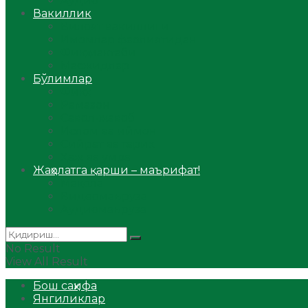
Аудио
Вакиллик
Вилоят вакиллиги
Имомлар фаолиятидан
Фиқҳ мактаби
Масжидлар
Бўлимлар
Фиқҳ
Рамазон
Савол-жавоб
Ислом ва иймон
Сийрат ва тарих
Ҳаж ва умра
Жаҳолатга қарши – маърифат!
Мақола
Видеомаъруза
Аудиомаъруза
No Result
View All Result
Бош саҳифа
Янгиликлар