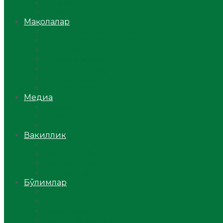
Ўзбекистон
Жаҳон
Мақолалар
Мусулмоннинг одоби
Оилам – саодат масканим!
Таълим-тарбия
Ибратли ҳикоялар
Хислатли ҳикматлар
Аёллар саҳифаси
Саломатлик
Медиа
Видео
Фото
Аудио
Вакиллик
Вилоят вакиллиги
Имомлар фаолиятидан
Фиқҳ мактаби
Масжидлар
Бўлимлар
Фиқҳ
Рамазон
Савол-жавоб
Ислом ва иймон