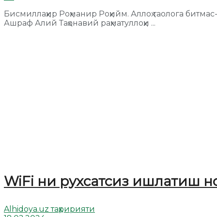
Бисмиллаҳир Роҳманир Роҳийм. Аллоҳ таолога битма
Ашраф Алий Таҳонавий раҳматуллоҳи ...
WiFi ни рухсатсиз ишлатиш 
Alhidoya.uz таҳририяти