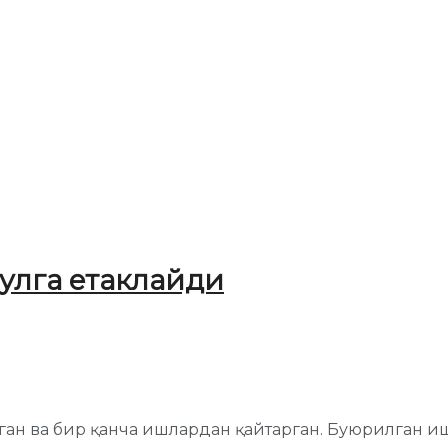
улга етаклайди
н ва бир қанча ишлардан қайтарган. Буюрилган ишл