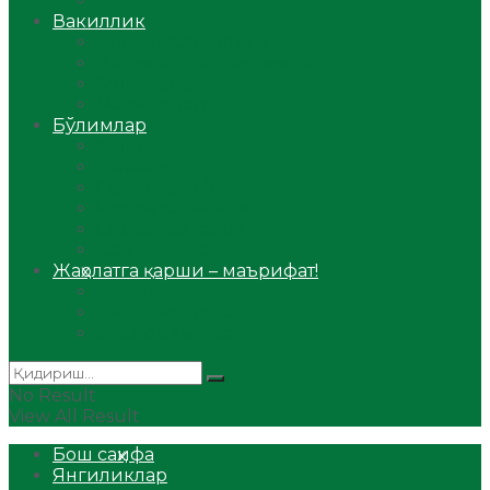
Аудио
Вакиллик
Вилоят вакиллиги
Имомлар фаолиятидан
Фиқҳ мактаби
Масжидлар
Бўлимлар
Фиқҳ
Рамазон
Савол-жавоб
Ислом ва иймон
Сийрат ва тарих
Ҳаж ва умра
Жаҳолатга қарши – маърифат!
Мақола
Видеомаъруза
Аудиомаъруза
No Result
View All Result
Бош саҳифа
Янгиликлар