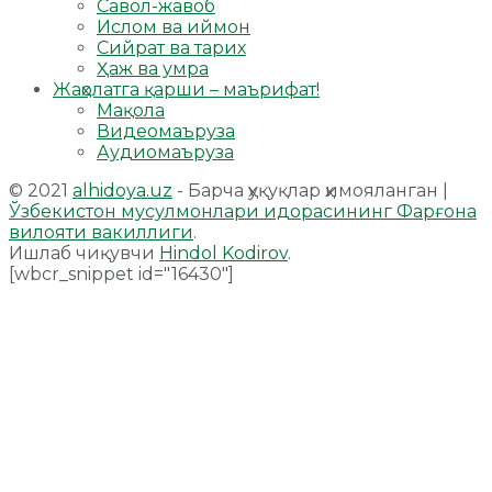
Савол-жавоб
Ислом ва иймон
Сийрат ва тарих
Ҳаж ва умра
Жаҳолатга қарши – маърифат!
Мақола
Видеомаъруза
Аудиомаъруза
© 2021
alhidoya.uz
- Барча ҳуқуқлар ҳимояланган |
Ўзбекистон мусулмонлари идорасининг Фарғона
вилояти вакиллиги
.
Ишлаб чиқувчи
Hindol Kodirov
.
[wbcr_snippet id="16430"]