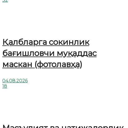
32
Қалбларга сокинлик
бағишловчи муқаддас
маскан (фотолавҳа)
04.08.2026
18
Масъулият ва натижадорлик