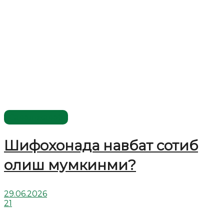
Савол-жавоб
Шифохонада навбат сотиб
олиш мумкинми?
29.06.2026
21