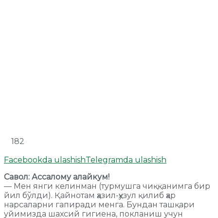
182
Facebookda ulashish
Telegramda ulashish
Савол: Ассалому алайкум!
— Мен янги келинман (турмушга чиққанимга бир
йил бўлди). Қайнотам ҳазил-ҳузул қилиб ҳар
нарсаларни гапиради менга. Бундан ташқари
уйимизда шахсий гигиена, покланиш учун