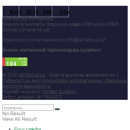
Биз билан боғланиш:
Фарғона вилояти Фарғона шаҳри Ифтихор МФЙ
Тутзор кўчаси 14-уй
Электрон почта манзили: info@alhidoya.uz
Бизни ижтимоий тармоқларда кузатинг
© 2021
alhidoya.uz
- Барча ҳуқуқлар ҳимояланган |
Ўзбекистон мусулмонлари идорасининг Фарғона
вилояти вакиллиги
.
Ишлаб чиқувчи
Hindol Kodirov
.
[wbcr_snippet id="16430"]
No Result
View All Result
Бош саҳифа