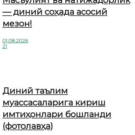
— диний соҳада асосий
мезон!
01.08.2026
21
Диний таълим
муассасаларига кириш
имтиҳонлари бошланди
(фотолавҳа)