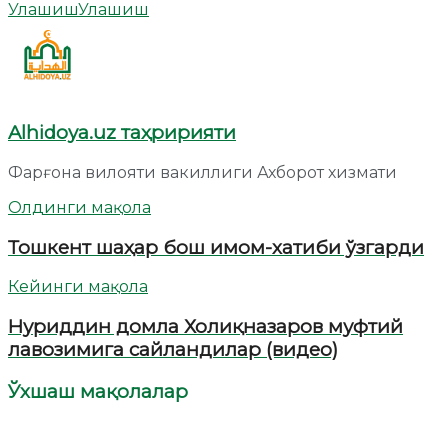
Улашиш
Улашиш
Alhidoya.uz таҳририяти
Фарғона вилояти вакиллиги Ахборот хизмати
Олдинги мақола
Тошкент шаҳар бош имом-хатиби ўзгарди
Кейинги мақола
Нуриддин домла Холиқназаров муфтий
лавозимига сайландилар (видео)
Ўхшаш мақолалар