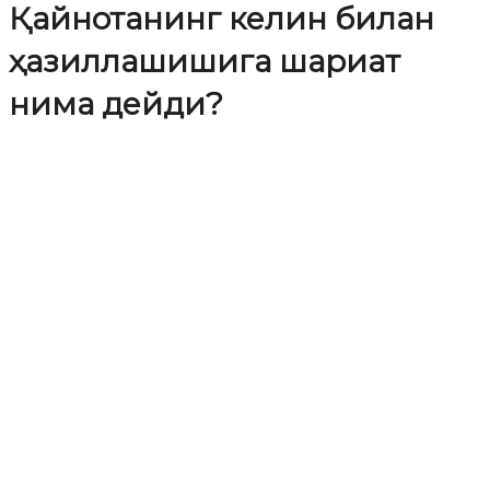
Қайнотанинг келин билан
ҳазиллашишига шариат
нима дейди?