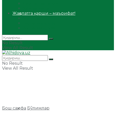
Сийрат ва тарих
Ҳаж ва умра
Жаҳолатга қарши – маърифат!
Мақола
Видеомаъруза
Аудиомаъруза
No Result
View All Result
No Result
View All Result
Бош саҳифа
Бўлимлар