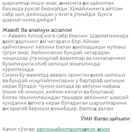
шароитлар яхши эмас, ҳаммомга ҳам қайнотам
баъзида рухсат бермайди. Хўжайинимга айтсам
сабр қил, дейишдан у ёғига ўтмайди. Бунга
шариат нима дейди?
Жавоб: Ва алайкум ассалом!
— Аввало Аллоҳ Сизга сабр берсин. Шариатимизда
ҳазил-ҳузулнинг ҳам чегараси бор. Айнан
қайнотанинг келини билан ҳазиллашиши мутлақо
тўғри эмас. Кейинчалик бундай чегарадан
чиқишлар ўта ноқулай вазиятлар ва оилаларнинг
бузилишига олиб келиши воқеъликда
кўрилмоқда.
Сизни бу вазиятда аввало эрингиз ҳимоя қилиши
ва бундай ноқулайликларни у бартараф қилиши
керак бўлади. Чунки оилада эр аёлини нафақа
(яъни еб-ичиши, кийим-кечаги ва бошпана)
билан таъминлашидан ташқари аёлининг шахсий
кундалик ҳаётига керак бўладиган шароитларини
ҳам яратиб бериши вожибдир. Валлоҳу аълам.
ЎМИ Фатво ҳайъати
Калит сўзлар:
келин
қайнота
оила
ҳалол-ҳаром