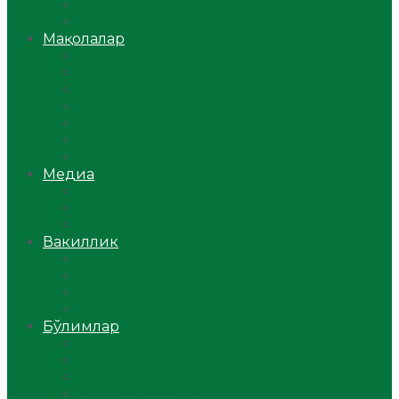
Ўзбекистон
Жаҳон
Мақолалар
Мусулмоннинг одоби
Оилам – саодат масканим!
Таълим-тарбия
Ибратли ҳикоялар
Хислатли ҳикматлар
Аёллар саҳифаси
Саломатлик
Медиа
Видео
Фото
Аудио
Вакиллик
Вилоят вакиллиги
Имомлар фаолиятидан
Фиқҳ мактаби
Масжидлар
Бўлимлар
Фиқҳ
Рамазон
Савол-жавоб
Ислом ва иймон