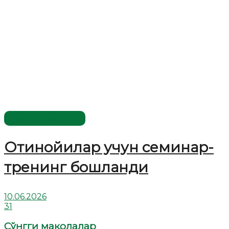
Аёллар саҳифаси
Отинойилар учун семинар-
тренинг бошланди
10.06.2026
31
Сўнгги мақолалар