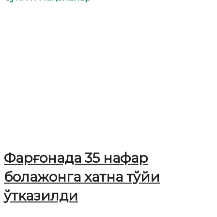
Фарғонада 35 нафар
болажонга хатна тўйи
ўтказилди