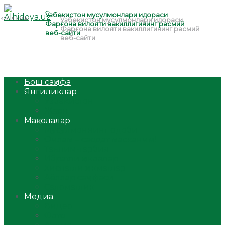
Бош саҳифа
Янгиликлар
Ўзбекистон
Жаҳон
Мақолалар
Мусулмоннинг одоби
Оилам – саодат масканим!
Таълим-тарбия
Ибратли ҳикоялар
Хислатли ҳикматлар
Аёллар саҳифаси
Саломатлик
Медиа
Видео
Фото