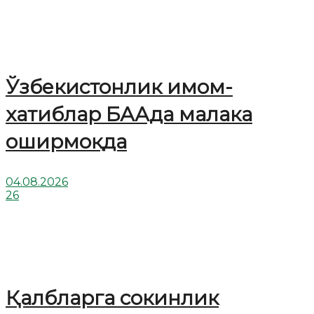
Ўзбекистонлик имом-
хатиблар БААда малака
оширмоқда
04.08.2026
26
Қалбларга сокинлик