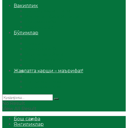
Аудио
Вакиллик
Вилоят вакиллиги
Имомлар фаолиятидан
Фиқҳ мактаби
Масжидлар
Бўлимлар
Фиқҳ
Рамазон
Савол-жавоб
Ислом ва иймон
Сийрат ва тарих
Ҳаж ва умра
Жаҳолатга қарши – маърифат!
Мақола
Видеомаъруза
Аудиомаъруза
No Result
View All Result
Бош саҳифа
Янгиликлар