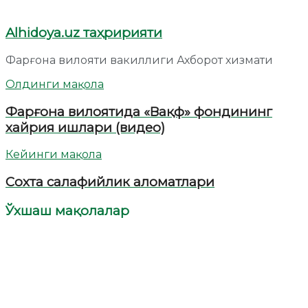
Alhidoya.uz таҳририяти
Фарғона вилояти вакиллиги Ахборот хизмати
Олдинги мақола
Фарғона вилоятида «Вақф» фондининг
хайрия ишлари (видео)
Кейинги мақола
Сохта салафийлик аломатлари
Ўхшаш мақолалар