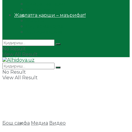
Сийрат ва тарих
Ҳаж ва умра
Жаҳолатга қарши – маърифат!
Мақола
Видеомаъруза
Аудиомаъруза
No Result
View All Result
No Result
View All Result
Бош саҳифа
Медиа
Видео