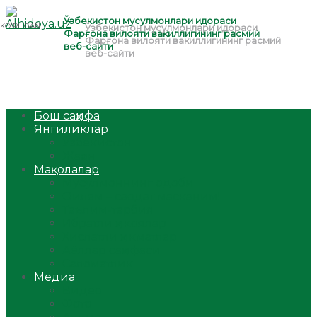
Бош саҳифа
Янгиликлар
Ўзбекистон
Жаҳон
Мақолалар
Мусулмоннинг одоби
Оилам – саодат масканим!
Таълим-тарбия
Ибратли ҳикоялар
Хислатли ҳикматлар
Аёллар саҳифаси
Саломатлик
Медиа
Видео
Фото