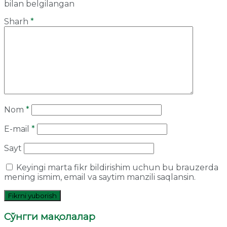
bilan belgilangan
Sharh
*
Nom
*
E-mail
*
Sayt
Keyingi marta fikr bildirishim uchun bu brauzerda
mening ismim, email va saytim manzili saqlansin.
Сўнгги мақолалар