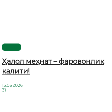
Видео
Ҳалол меҳнат – фаровонлик
калити!
13.06.2026
31