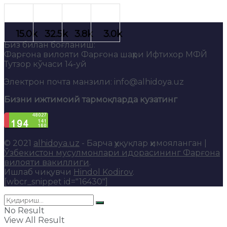
Биз билан боғланиш:
Фарғона вилояти Фарғона шаҳри Ифтихор МФЙ
Тутзор кўчаси 14-уй
Электрон почта манзили: info@alhidoya.uz
Бизни ижтимоий тармоқларда кузатинг
© 2021
alhidoya.uz
- Барча ҳуқуқлар ҳимояланган |
Ўзбекистон мусулмонлари идорасининг Фарғона
вилояти вакиллиги
.
Ишлаб чиқувчи
Hindol Kodirov
.
[wbcr_snippet id="16430"]
No Result
View All Result