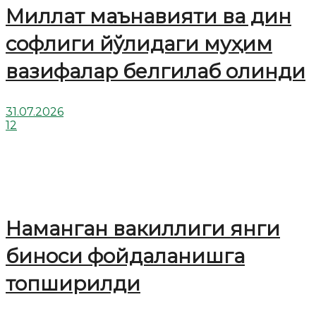
Миллат маънавияти ва дин
софлиги йўлидаги муҳим
вазифалар белгилаб олинди
31.07.2026
12
Наманган вакиллиги янги
биноси фойдаланишга
топширилди