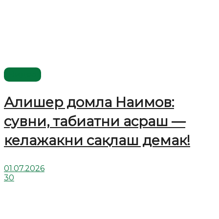
Видео
Алишер домла Наимов:
сувни, табиатни асраш —
келажакни сақлаш демак!
01.07.2026
30