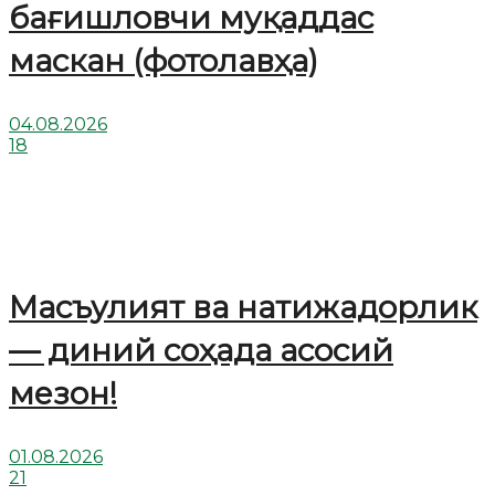
бағишловчи муқаддас
маскан (фотолавҳа)
04.08.2026
18
Масъулият ва натижадорлик
— диний соҳада асосий
мезон!
01.08.2026
21