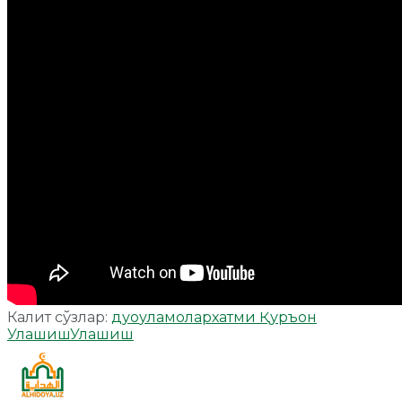
Калит сўзлар:
дуо
уламолар
хатми Қуръон
Улашиш
Улашиш