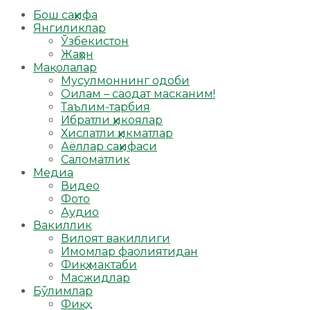
Бош саҳифа
Янгиликлар
Ўзбекистон
Жаҳон
Мақолалар
Мусулмоннинг одоби
Оилам – саодат масканим!
Таълим-тарбия
Ибратли ҳикоялар
Хислатли ҳикматлар
Аёллар саҳифаси
Саломатлик
Медиа
Видео
Фото
Аудио
Вакиллик
Вилоят вакиллиги
Имомлар фаолиятидан
Фиқҳ мактаби
Масжидлар
Бўлимлар
Фиқҳ