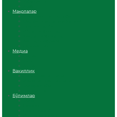
Ўзбекистон
Жаҳон
Мақолалар
Мусулмоннинг одоби
Оилам – саодат масканим!
Таълим-тарбия
Ибратли ҳикоялар
Хислатли ҳикматлар
Аёллар саҳифаси
Саломатлик
Медиа
Видео
Фото
Аудио
Вакиллик
Вилоят вакиллиги
Имомлар фаолиятидан
Фиқҳ мактаби
Масжидлар
Бўлимлар
Фиқҳ
Рамазон
Савол-жавоб
Ислом ва иймон