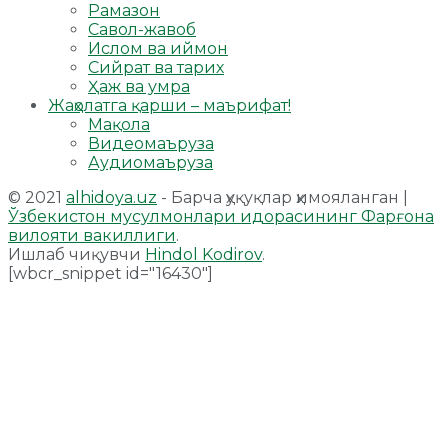
Рамазон
Савол-жавоб
Ислом ва иймон
Сийрат ва тарих
Ҳаж ва умра
Жаҳолатга қарши – маърифат!
Мақола
Видеомаъруза
Аудиомаъруза
© 2021
alhidoya.uz
- Барча ҳуқуқлар ҳимояланган |
Ўзбекистон мусулмонлари идорасининг Фарғона
вилояти вакиллиги
.
Ишлаб чиқувчи
Hindol Kodirov
.
[wbcr_snippet id="16430"]