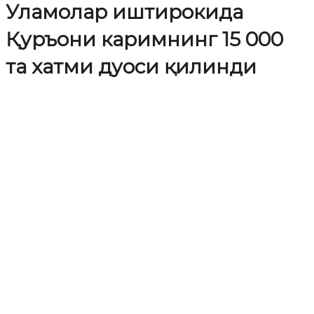
Уламолар иштирокида
Қуръони каримнинг 15 000
та хатми дуоси қилинди