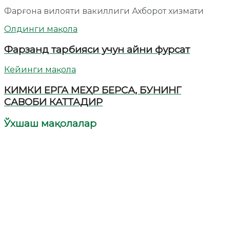
Фарғона вилояти вакиллиги Ахборот хизмати
Олдинги мақола
Фарзанд тарбияси учун айни фурсат
Кейинги мақола
КИМКИ ЕРГА МЕҲР БЕРСА, БУНИНГ
САВОБИ КАТТАДИР
Ўхшаш мақолалар