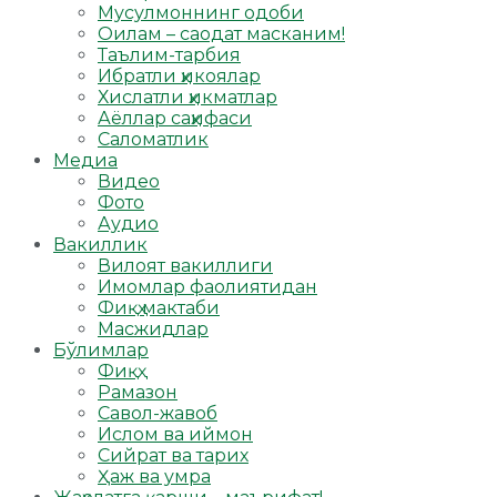
Мусулмоннинг одоби
Оилам – саодат масканим!
Таълим-тарбия
Ибратли ҳикоялар
Хислатли ҳикматлар
Аёллар саҳифаси
Саломатлик
Медиа
Видео
Фото
Аудио
Вакиллик
Вилоят вакиллиги
Имомлар фаолиятидан
Фиқҳ мактаби
Масжидлар
Бўлимлар
Фиқҳ
Рамазон
Савол-жавоб
Ислом ва иймон
Сийрат ва тарих
Ҳаж ва умра