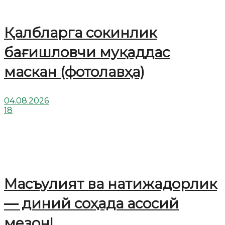
Қалбларга сокинлик
бағишловчи муқаддас
маскан (фотолавҳа)
04.08.2026
18
Масъулият ва натижадорлик
— диний соҳада асосий
мезон!