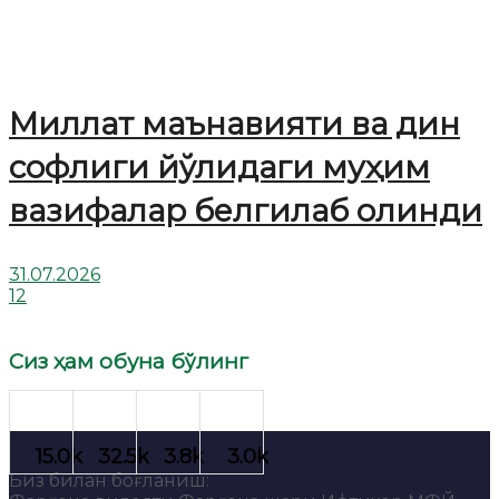
Миллат маънавияти ва дин
софлиги йўлидаги муҳим
вазифалар белгилаб олинди
31.07.2026
12
Сиз ҳам обуна бўлинг
Биз билан боғланиш: