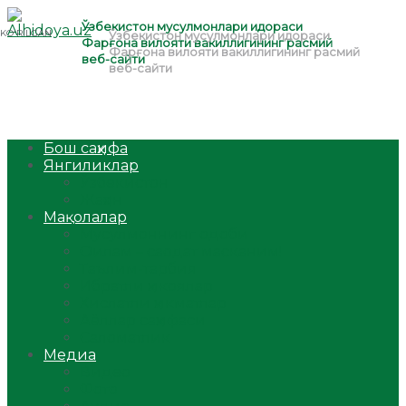
Бош саҳифа
Янгиликлар
Ўзбекистон
Жаҳон
Мақолалар
Мусулмоннинг одоби
Оилам – саодат масканим!
Таълим-тарбия
Ибратли ҳикоялар
Хислатли ҳикматлар
Аёллар саҳифаси
Саломатлик
Медиа
Видео
Фото