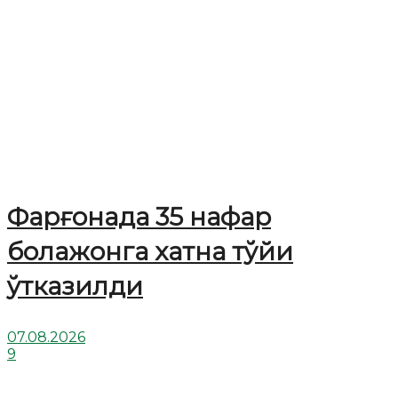
Фарғонада 35 нафар
болажонга хатна тўйи
ўтказилди
07.08.2026
9