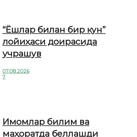
“Ёшлар билан бир кун”
лойиҳаси доирасида
учрашув
07.08.2026
7
Имомлар билим ва
маҳоратда беллашди