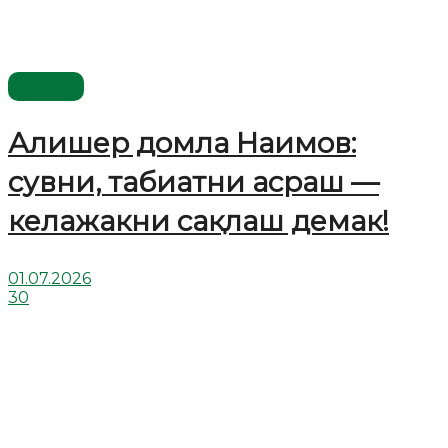
Видео
Алишер домла Наимов:
сувни, табиатни асраш —
келажакни сақлаш демак!
01.07.2026
30