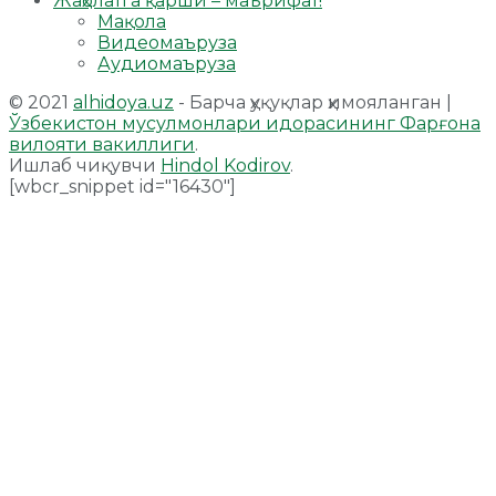
Жаҳолатга қарши – маърифат!
Мақола
Видеомаъруза
Аудиомаъруза
© 2021
alhidoya.uz
- Барча ҳуқуқлар ҳимояланган |
Ўзбекистон мусулмонлари идорасининг Фарғона
вилояти вакиллиги
.
Ишлаб чиқувчи
Hindol Kodirov
.
[wbcr_snippet id="16430"]