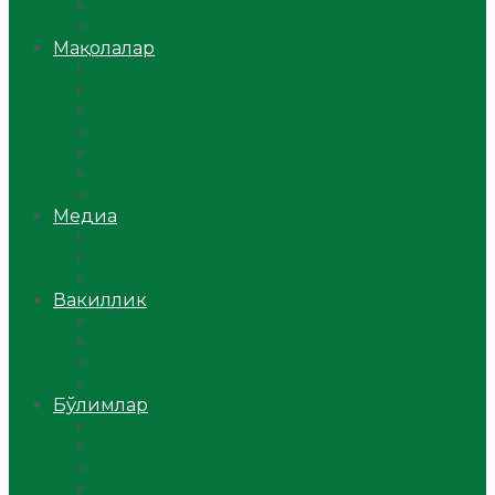
Ўзбекистон
Жаҳон
Мақолалар
Мусулмоннинг одоби
Оилам – саодат масканим!
Таълим-тарбия
Ибратли ҳикоялар
Хислатли ҳикматлар
Аёллар саҳифаси
Саломатлик
Медиа
Видео
Фото
Аудио
Вакиллик
Вилоят вакиллиги
Имомлар фаолиятидан
Фиқҳ мактаби
Масжидлар
Бўлимлар
Фиқҳ
Рамазон
Савол-жавоб
Ислом ва иймон