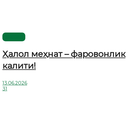
Видео
Ҳалол меҳнат – фаровонлик
калити!
13.06.2026
31