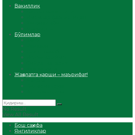
Аудио
Вакиллик
Вилоят вакиллиги
Имомлар фаолиятидан
Фиқҳ мактаби
Масжидлар
Бўлимлар
Фиқҳ
Рамазон
Савол-жавоб
Ислом ва иймон
Сийрат ва тарих
Ҳаж ва умра
Жаҳолатга қарши – маърифат!
Мақола
Видеомаъруза
Аудиомаъруза
No Result
View All Result
Бош саҳифа
Янгиликлар