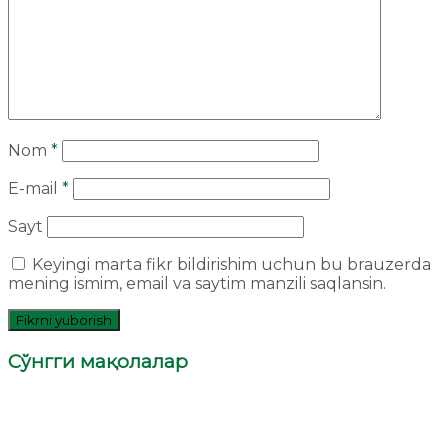
Nom
*
E-mail
*
Sayt
Keyingi marta fikr bildirishim uchun bu brauzerda
mening ismim, email va saytim manzili saqlansin.
Сўнгги мақолалар