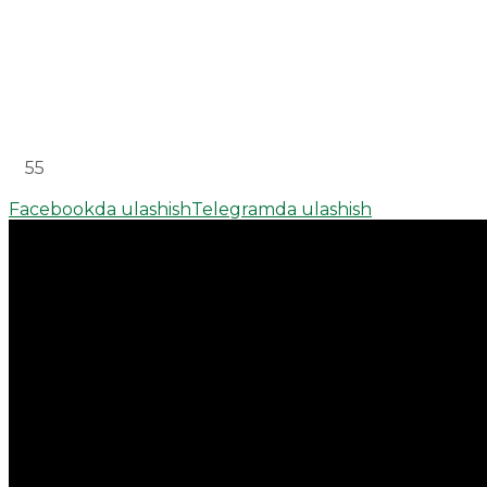
55
Facebookda ulashish
Telegramda ulashish