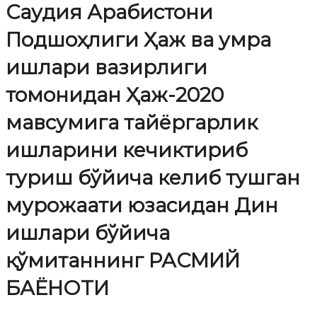
Саудия Арабистони
Подшоҳлиги Ҳаж ва умра
ишлари вазирлиги
томонидан Ҳаж-2020
мавсумига тайёргарлик
ишларини кечиктириб
туриш бўйича келиб тушган
мурожаати юзасидан Дин
ишлари бўйича
қўмитаннинг РАСМИЙ
БАЁНОТИ