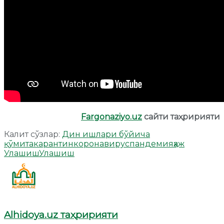
Fargonaziyo.uz
сайти таҳририяти
Калит сўзлар:
Дин ишлари бўйича
қўмита
карантин
коронавирус
пандемия
ҳаж
Улашиш
Улашиш
Alhidoya.uz таҳририяти