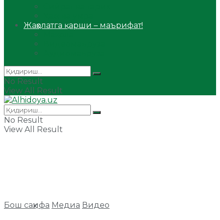
Сийрат ва тарих
Ҳаж ва умра
Жаҳолатга қарши – маърифат!
Мақола
Видеомаъруза
Аудиомаъруза
No Result
View All Result
No Result
View All Result
Бош саҳифа
Медиа
Видео