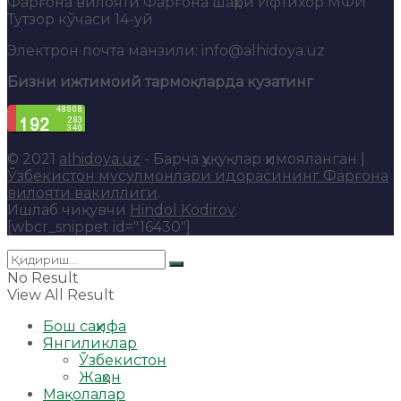
Фарғона вилояти Фарғона шаҳри Ифтихор МФЙ
Тутзор кўчаси 14-уй
Электрон почта манзили: info@alhidoya.uz
Бизни ижтимоий тармоқларда кузатинг
© 2021
alhidoya.uz
- Барча ҳуқуқлар ҳимояланган |
Ўзбекистон мусулмонлари идорасининг Фарғона
вилояти вакиллиги
.
Ишлаб чиқувчи
Hindol Kodirov
.
[wbcr_snippet id="16430"]
No Result
View All Result
Бош саҳифа
Янгиликлар
Ўзбекистон
Жаҳон
Мақолалар