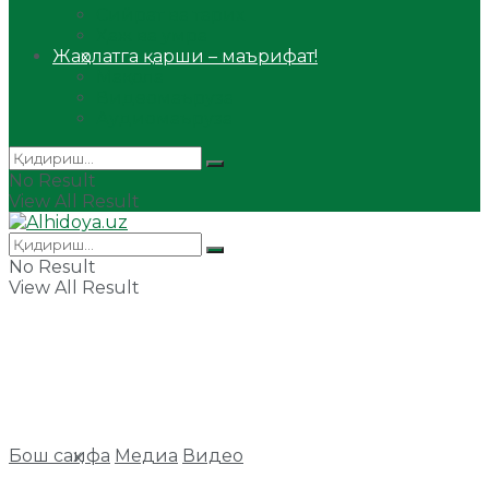
Сийрат ва тарих
Ҳаж ва умра
Жаҳолатга қарши – маърифат!
Мақола
Видеомаъруза
Аудиомаъруза
No Result
View All Result
No Result
View All Result
Бош саҳифа
Медиа
Видео