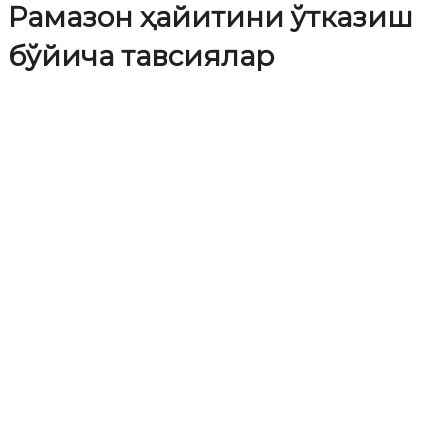
Рамазон ҳайитини ўтказиш
бўйича тавсиялар