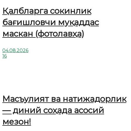
Қалбларга сокинлик
бағишловчи муқаддас
маскан (фотолавҳа)
04.08.2026
16
Масъулият ва натижадорлик
— диний соҳада асосий
мезон!