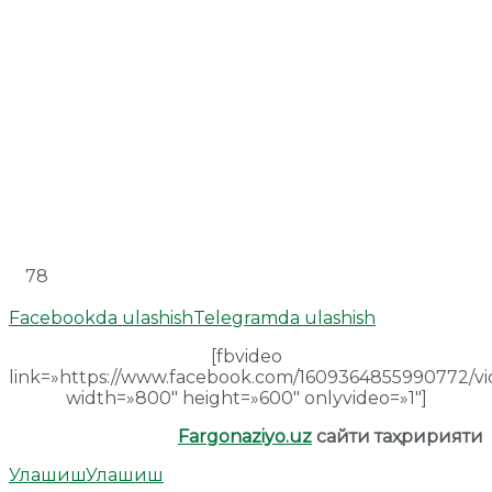
78
Facebookda ulashish
Telegramda ulashish
[fbvideo
link=»https://www.facebook.com/1609364855990772/vi
width=»800″ height=»600″ onlyvideo=»1″]
Fargonaziyo.uz
сайти таҳририяти
Улашиш
Улашиш