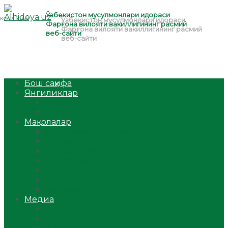
Бош саҳифа
Янгиликлар
Ўзбекистон
Жаҳон
Мақолалар
Мусулмоннинг одоби
Оилам – саодат масканим!
Таълим-тарбия
Ибратли ҳикоялар
Хислатли ҳикматлар
Аёллар саҳифаси
Саломатлик
Медиа
Видео
Фото