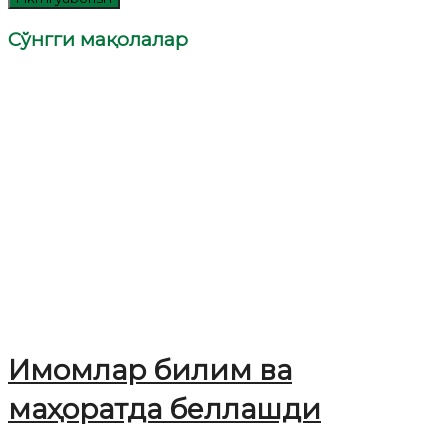
Сўнгги мақолалар
Имомлар билим ва
маҳоратда беллашди