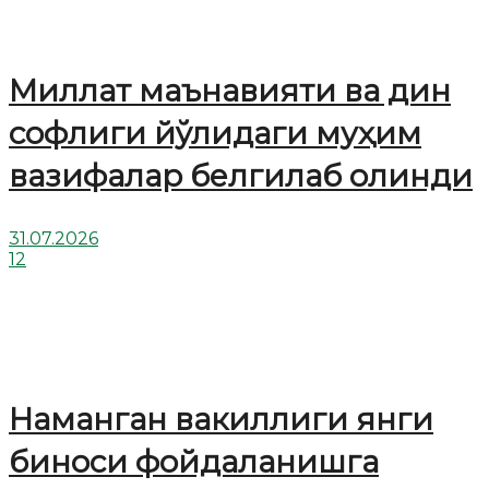
Миллат маънавияти ва дин
софлиги йўлидаги муҳим
вазифалар белгилаб олинди
31.07.2026
12
Наманган вакиллиги янги
биноси фойдаланишга