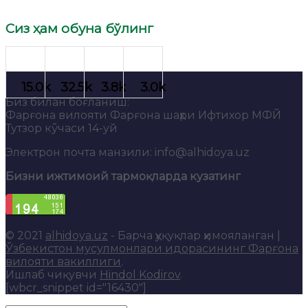
Сиз ҳам обуна бўлинг
Биз билан боғланиш:
Фарғона вилояти Фарғона шаҳри Ифтихор МФЙ
Тутзор кўчаси 14-уй
Электрон почта манзили: info@alhidoya.uz
Бизни ижтимоий тармоқларда кузатинг
© 2021
alhidoya.uz
- Барча ҳуқуқлар ҳимояланган |
Ўзбекистон мусулмонлари идорасининг Фарғона
вилояти вакиллиги
.
Ишлаб чиқувчи
Hindol Kodirov
.
[wbcr_snippet id="16430"]