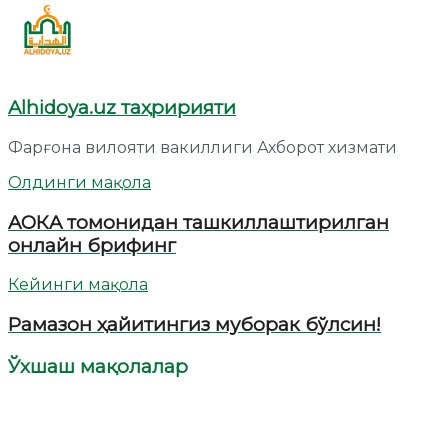
Alhidoya.uz таҳририяти
Фарғона вилояти вакиллиги Ахборот хизмати
Олдинги мақола
AОКA томонидан ташкиллаштирилган
онлайн брифинг
Кейинги мақола
Рамазон ҳайитингиз муборак бўлсин!
Ўхшаш мақолалар