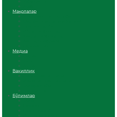
Ўзбекистон
Жаҳон
Мақолалар
Мусулмоннинг одоби
Оилам – саодат масканим!
Таълим-тарбия
Ибратли ҳикоялар
Хислатли ҳикматлар
Аёллар саҳифаси
Саломатлик
Медиа
Видео
Фото
Аудио
Вакиллик
Вилоят вакиллиги
Имомлар фаолиятидан
Фиқҳ мактаби
Масжидлар
Бўлимлар
Фиқҳ
Рамазон
Савол-жавоб
Ислом ва иймон