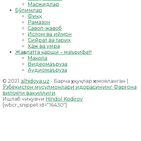
Масжидлар
Бўлимлар
Фиқҳ
Рамазон
Савол-жавоб
Ислом ва иймон
Сийрат ва тарих
Ҳаж ва умра
Жаҳолатга қарши – маърифат!
Мақола
Видеомаъруза
Аудиомаъруза
© 2021
alhidoya.uz
- Барча ҳуқуқлар ҳимояланган |
Ўзбекистон мусулмонлари идорасининг Фарғона
вилояти вакиллиги
.
Ишлаб чиқувчи
Hindol Kodirov
.
[wbcr_snippet id="16430"]