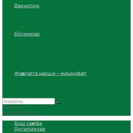
Аудио
Вакиллик
Вилоят вакиллиги
Имомлар фаолиятидан
Фиқҳ мактаби
Масжидлар
Бўлимлар
Фиқҳ
Рамазон
Савол-жавоб
Ислом ва иймон
Сийрат ва тарих
Ҳаж ва умра
Жаҳолатга қарши – маърифат!
Мақола
Видеомаъруза
Аудиомаъруза
No Result
View All Result
Бош саҳифа
Янгиликлар