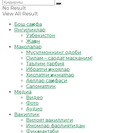
No Result
View All Result
Бош саҳифа
Янгиликлар
Ўзбекистон
Жаҳон
Мақолалар
Мусулмоннинг одоби
Оилам – саодат масканим!
Таълим-тарбия
Ибратли ҳикоялар
Хислатли ҳикматлар
Аёллар саҳифаси
Саломатлик
Медиа
Видео
Фото
Аудио
Вакиллик
Вилоят вакиллиги
Имомлар фаолиятидан
Фиқҳ мактаби