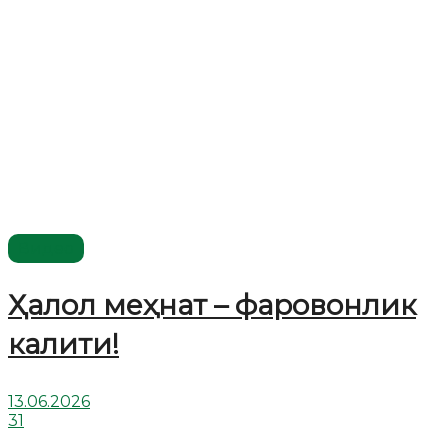
Видео
Ҳалол меҳнат – фаровонлик
калити!
13.06.2026
31