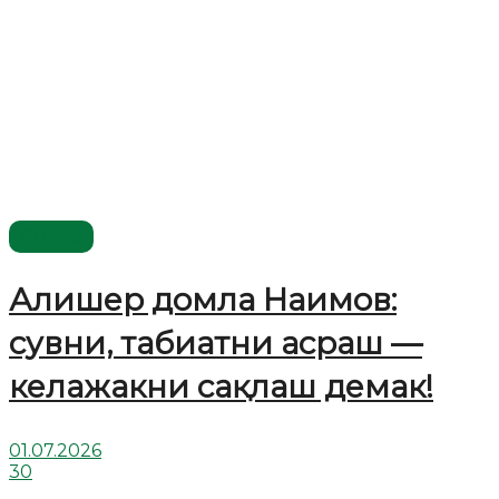
Видео
Алишер домла Наимов:
сувни, табиатни асраш —
келажакни сақлаш демак!
01.07.2026
30