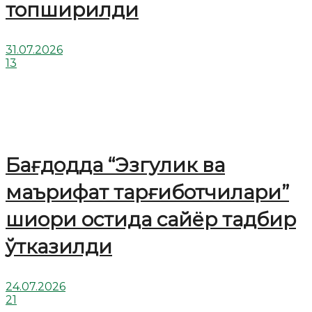
топширилди
31.07.2026
13
Бағдодда “Эзгулик ва
маърифат тарғиботчилари”
шиори остида сайёр тадбир
ўтказилди
24.07.2026
21