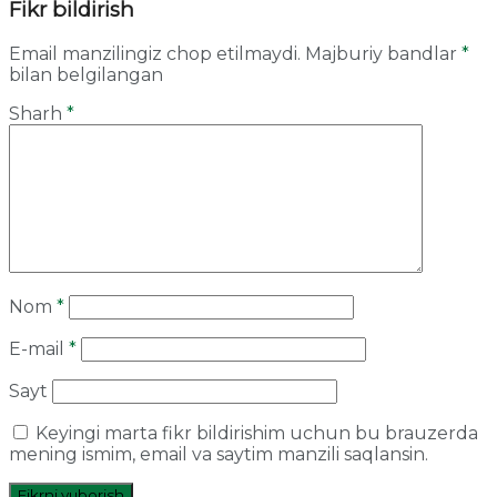
Fikr bildirish
Email manzilingiz chop etilmaydi.
Majburiy bandlar
*
bilan belgilangan
Sharh
*
Nom
*
E-mail
*
Sayt
Keyingi marta fikr bildirishim uchun bu brauzerda
mening ismim, email va saytim manzili saqlansin.