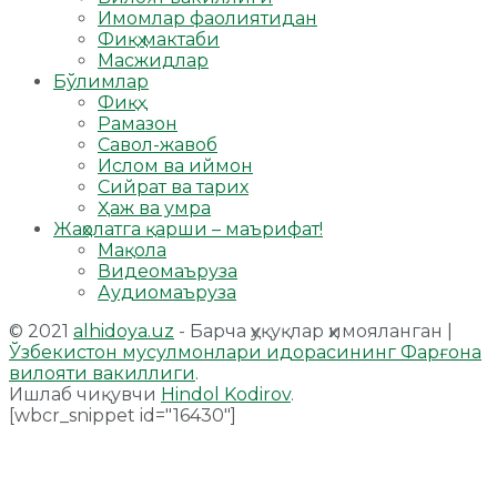
Имомлар фаолиятидан
Фиқҳ мактаби
Масжидлар
Бўлимлар
Фиқҳ
Рамазон
Савол-жавоб
Ислом ва иймон
Сийрат ва тарих
Ҳаж ва умра
Жаҳолатга қарши – маърифат!
Мақола
Видеомаъруза
Аудиомаъруза
© 2021
alhidoya.uz
- Барча ҳуқуқлар ҳимояланган |
Ўзбекистон мусулмонлари идорасининг Фарғона
вилояти вакиллиги
.
Ишлаб чиқувчи
Hindol Kodirov
.
[wbcr_snippet id="16430"]