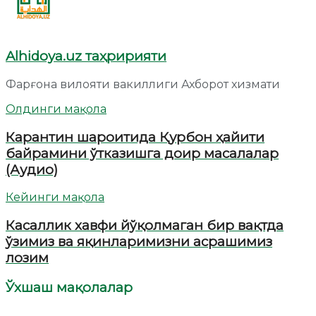
Alhidoya.uz таҳририяти
Фарғона вилояти вакиллиги Ахборот хизмати
Олдинги мақола
Карантин шароитида Қурбон ҳайити
байрамини ўтказишга доир масалалар
(Аудио)
Кейинги мақола
Касаллик хавфи йўқолмаган бир вақтда
ўзимиз ва яқинларимизни асрашимиз
лозим
Ўхшаш мақолалар