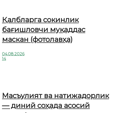
Қалбларга сокинлик
бағишловчи муқаддас
маскан (фотолавҳа)
04.08.2026
14
Масъулият ва натижадорлик
— диний соҳада асосий