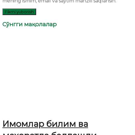
mening ismim, email va saytim manzili saqlansin.
Сўнгги мақолалар
Имомлар билим ва