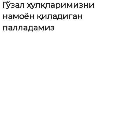
Гўзал хулқларимизни
намоён қиладиган
палладамиз