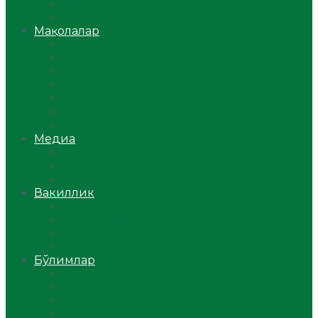
Ўзбекистон
Жаҳон
Мақолалар
Мусулмоннинг одоби
Оилам – саодат масканим!
Таълим-тарбия
Ибратли ҳикоялар
Хислатли ҳикматлар
Аёллар саҳифаси
Саломатлик
Медиа
Видео
Фото
Аудио
Вакиллик
Вилоят вакиллиги
Имомлар фаолиятидан
Фиқҳ мактаби
Масжидлар
Бўлимлар
Фиқҳ
Рамазон
Савол-жавоб
Ислом ва иймон