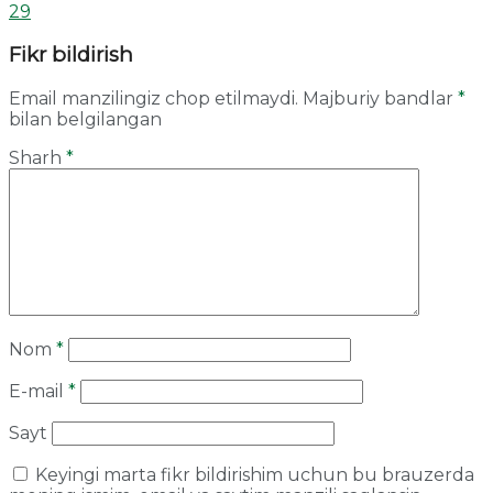
29
Fikr bildirish
Email manzilingiz chop etilmaydi.
Majburiy bandlar
*
bilan belgilangan
Sharh
*
Nom
*
E-mail
*
Sayt
Keyingi marta fikr bildirishim uchun bu brauzerda