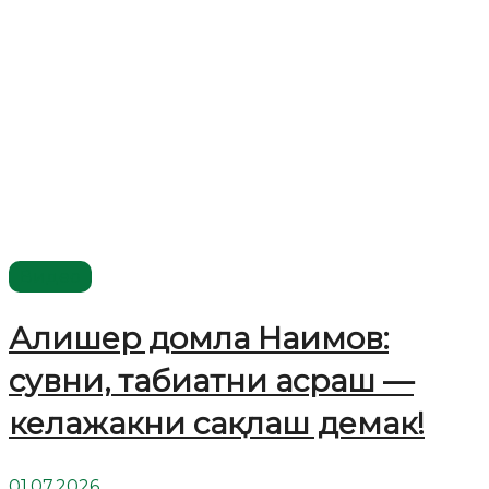
Видео
Алишер домла Наимов:
сувни, табиатни асраш —
келажакни сақлаш демак!
01.07.2026