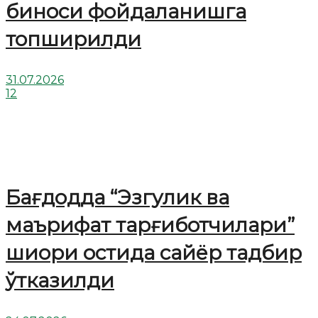
биноси фойдаланишга
топширилди
31.07.2026
12
Бағдодда “Эзгулик ва
маърифат тарғиботчилари”
шиори остида сайёр тадбир
ўтказилди