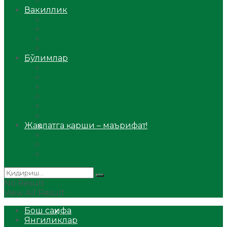
Аудио
Вакиллик
Вилоят вакиллиги
Имомлар фаолиятидан
Фиқҳ мактаби
Масжидлар
Бўлимлар
Фиқҳ
Рамазон
Савол-жавоб
Ислом ва иймон
Сийрат ва тарих
Ҳаж ва умра
Жаҳолатга қарши – маърифат!
Мақола
Видеомаъруза
Аудиомаъруза
No Result
View All Result
Бош саҳифа
Янгиликлар