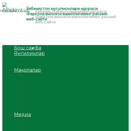
Бош саҳифа
Янгиликлар
Ўзбекистон
Жаҳон
Мақолалар
Мусулмоннинг одоби
Оилам – саодат масканим!
Таълим-тарбия
Ибратли ҳикоялар
Хислатли ҳикматлар
Аёллар саҳифаси
Саломатлик
Медиа
Видео
Фото