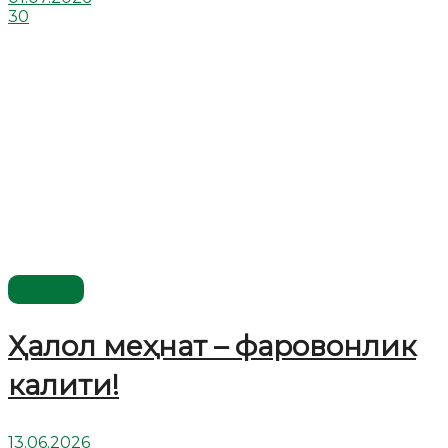
30
Видео
Ҳалол меҳнат – фаровонлик
калити!
13.06.2026