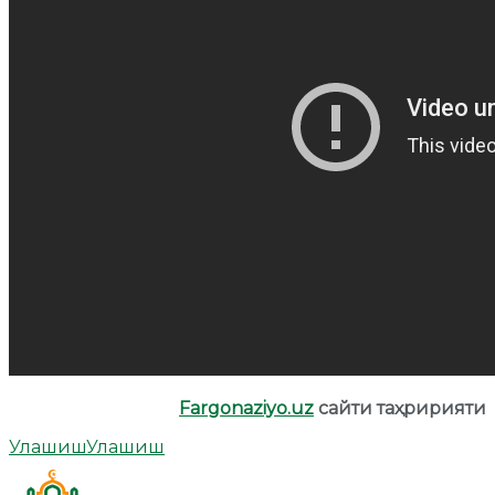
Fargonaziyo.uz
сайти таҳририяти
Улашиш
Улашиш