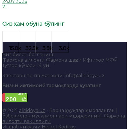
24.07.2026
21
Сиз ҳам обуна бўлинг
Биз билан боғланиш:
Фарғона вилояти Фарғона шаҳри Ифтихор МФЙ
Тутзор кўчаси 14-уй
Электрон почта манзили: info@alhidoya.uz
Бизни ижтимоий тармоқларда кузатинг
© 2021
alhidoya.uz
- Барча ҳуқуқлар ҳимояланган |
Ўзбекистон мусулмонлари идорасининг Фарғона
вилояти вакиллиги
.
Ишлаб чиқувчи
Hindol Kodirov
.