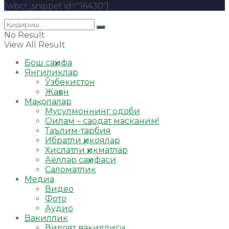
[wbcr_snippet id="16430"]
No Result
View All Result
Бош саҳифа
Янгиликлар
Ўзбекистон
Жаҳон
Мақолалар
Мусулмоннинг одоби
Оилам – саодат масканим!
Таълим-тарбия
Ибратли ҳикоялар
Хислатли ҳикматлар
Аёллар саҳифаси
Саломатлик
Медиа
Видео
Фото
Аудио
Вакиллик
Вилоят вакиллиги