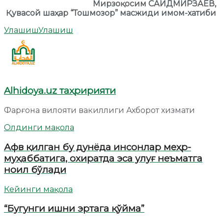
Мирзоқосим САИДМИРЗАЕВ,
Қувасой шаҳар “Тошмозор” масжиди имом-хатиби
Улашиш
Улашиш
Alhidoya.uz таҳририяти
Фарғона вилояти вакиллиги Ахборот хизмати
Олдинги мақола
Афв қилган бу дунёда инсонлар меҳр-
муҳаббатига, охиратда эса улуғ неъматга
ноил бўлади
Кейинги мақола
“Бугунги ишни эртага қўйма”