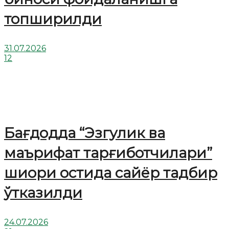
топширилди
31.07.2026
12
Бағдодда “Эзгулик ва
маърифат тарғиботчилари”
шиори остида сайёр тадбир
ўтказилди
24.07.2026