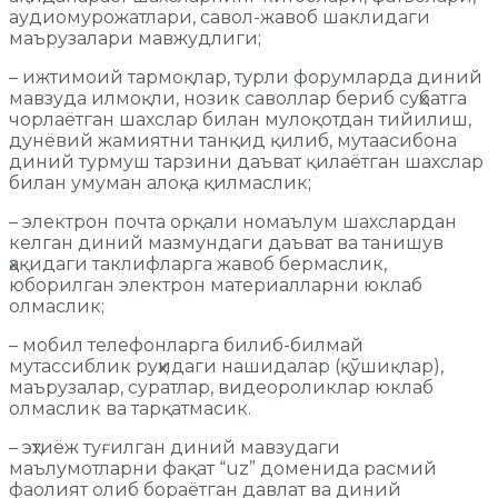
аудиомурожатлари, савол-жавоб шаклидаги
маърузалари мавжудлиги;
– ижтимоий тармоқлар, турли форумларда диний
мавзуда илмоқли, нозик саволлар бериб суҳбатга
чорлаётган шахслар билан мулоқотдан тийилиш,
дунёвий жамиятни танқид қилиб, мутаасибона
диний турмуш тарзини даъват қилаётган шахслар
билан умуман алоқа қилмаслик;
– электрон почта орқали номаълум шахслардан
келган диний мазмундаги даъват ва танишув
ҳақидаги таклифларга жавоб бермаслик,
юборилган электрон материалларни юклаб
олмаслик;
– мобил телефонларга билиб-билмай
мутассиблик руҳидаги нашидалар (қўшиқлар),
маърузалар, суратлар, видеороликлар юклаб
олмаслик ва тарқатмасик.
– эҳтиёж туғилган диний мавзудаги
маълумотларни фақат “uz” доменида расмий
фаолият олиб бораётган давлат ва диний