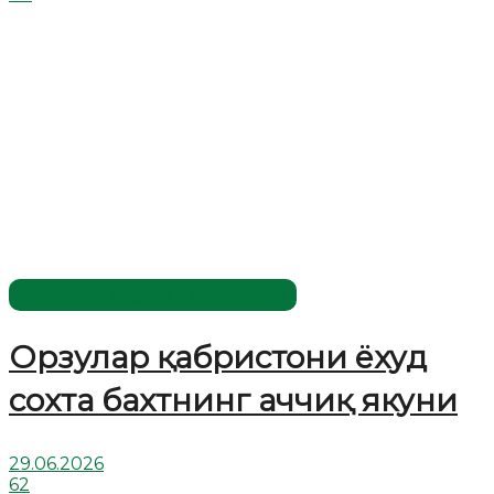
Жаҳолатга қарши - маърифат!
Орзулар қабристони ёхуд
сохта бахтнинг аччиқ якуни
29.06.2026
62