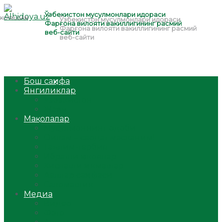
Бош саҳифа
Янгиликлар
Ўзбекистон
Жаҳон
Мақолалар
Мусулмоннинг одоби
Оилам – саодат масканим!
Таълим-тарбия
Ибратли ҳикоялар
Хислатли ҳикматлар
Аёллар саҳифаси
Саломатлик
Медиа
Видео
Фото