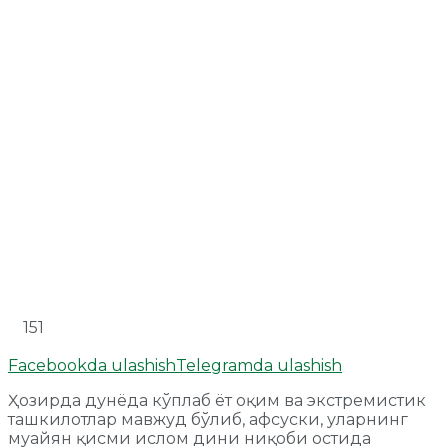
151
Facebookda ulashish
Telegramda ulashish
Ҳозирда дунёда кўплаб ёт оқим ва экстремистик
ташкилотлар мавжуд бўлиб, афсуски, уларнинг
муайян қисми ислом дини ниқоби остида