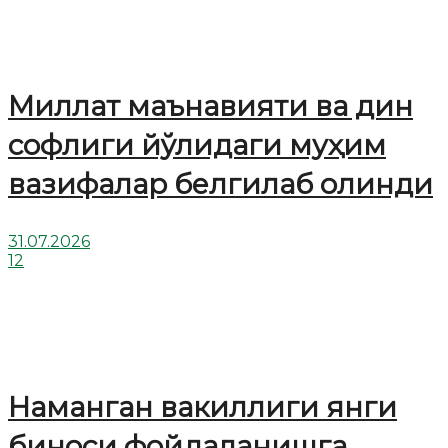
Миллат маънавияти ва дин
софлиги йўлидаги муҳим
вазифалар белгилаб олинди
31.07.2026
12
Наманган вакиллиги янги
биноси фойдаланишга