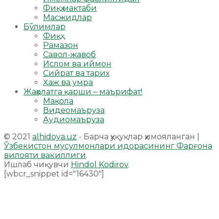
Фиқҳ мактаби
Масжидлар
Бўлимлар
Фиқҳ
Рамазон
Савол-жавоб
Ислом ва иймон
Сийрат ва тарих
Ҳаж ва умра
Жаҳолатга қарши – маърифат!
Мақола
Видеомаъруза
Аудиомаъруза
© 2021
alhidoya.uz
- Барча ҳуқуқлар ҳимояланган |
Ўзбекистон мусулмонлари идорасининг Фарғона
вилояти вакиллиги
.
Ишлаб чиқувчи
Hindol Kodirov
.
[wbcr_snippet id="16430"]