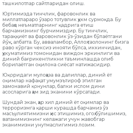
ташкилотлар сайтларидан олиш.
Юртимизда тинчлик, фаровонлик ва
миллатлараро ўзаро тотувлик ҳукм сурмоқда. Бу
бебаҳо неъматларнинг қадрига етиш
барчамизнинг бурчимиздир. Бу тинчлик,
тараққиёт ва фаровонлик ўз-ўзидан бўлаётгани
йўқ, албатта. Бу, авваламбор, Аллоҳ таолонинг бизга
раво кўрган чексиз инояти бўлса, иккинчидан,
ҳукуматимиз томонидан виждон эркинлиги ва
диний бағрикенгликни таъминлашда олиб
борилаётган оқилона сиёсат натижасидир.
Юқоридаги мулоҳаза ва далиллар, диний ёт
оқимлар нафақат умумэътироф этилган
замонавий қонунлар, балки ислом дини
асосларига ҳам зид эканини кўрсатади.
Шундай экан, ҳар хил диний ёт оқимлар ва
терроризмга қарши курашда барчамиз ўз
масъулиятимизни ҳис этишимиз, огоҳ бўлишимиз,
ватанимизнинг келажаги учун жавобгар
эканимизни унутмаслигимиз лозим.