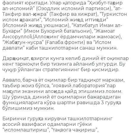
фаолият юритади. Улар қаторида “Ҳизбут-таҳрир
ал-исломий” (Озодлик исломий партияси), “ат-
Такфир вал-ҳижра” (Такфир ва хижрат), “Туркистон
ислом ҳаракати”, “Исломий жиҳод иттиҳоди”
(Исломий жиҳод уюшмаси), “Катибатул Имам ал-
Бухари” (Имом Бухорий батальони), “Жамоат
Ансоруллоҳ” (Аллоҳнинг ёрдамчилари жамоаси),
“Жабҳатун-нусра” (Ғалаба фронти) ва “Ислом
давлати” каби ташкилотларни санаш мумкин.
Дарҳақиқат, ҳозирги кунга келиб диний ёт оқимлар
кенг тармоқли бир тизимга айланиб улгурди. Бу
чуқур ўйланган стратегиянинг бир қисмидир.
Аввало, барча ёт оқимлар бир тадқиқот маркази,
таъбир жоиз бўлса, “ғоявий лаборатория”лар
маҳсули эканини алоҳида қайд этишимиз лозим.
Шу ўринда, диний ёт оқимларни бажарадиган
функцияларига кўра шартли равишда 3 гуруҳга
бўлишимиз мумкин.
Биринчи гуруҳга кирувчи ташкилотларнинг
асосий вазифаси одамларни гўёки
“исломлаштириш”, “тақвога чақириш”,