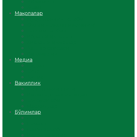
Ўзбекистон
Жаҳон
Мақолалар
Мусулмоннинг одоби
Оилам – саодат масканим!
Таълим-тарбия
Ибратли ҳикоялар
Хислатли ҳикматлар
Аёллар саҳифаси
Саломатлик
Медиа
Видео
Фото
Аудио
Вакиллик
Вилоят вакиллиги
Имомлар фаолиятидан
Фиқҳ мактаби
Масжидлар
Бўлимлар
Фиқҳ
Рамазон
Савол-жавоб
Ислом ва иймон