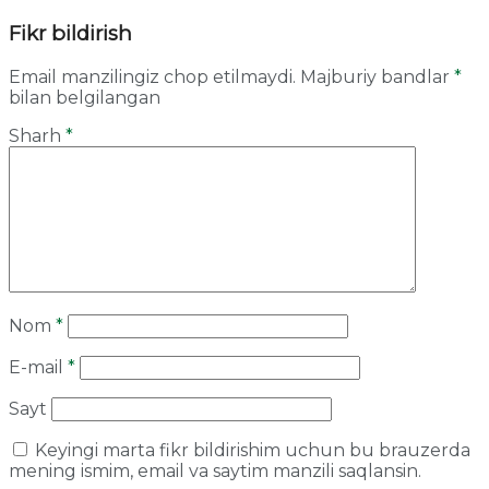
Fikr bildirish
Email manzilingiz chop etilmaydi.
Majburiy bandlar
*
bilan belgilangan
Sharh
*
Nom
*
E-mail
*
Sayt
Keyingi marta fikr bildirishim uchun bu brauzerda
mening ismim, email va saytim manzili saqlansin.