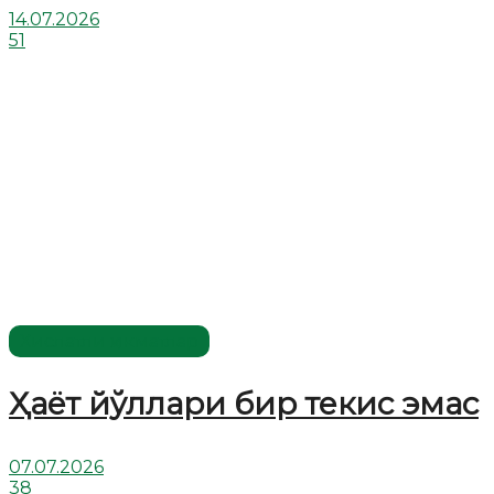
14.07.2026
51
Хислатли ҳикматлар
Ҳаёт йўллари бир текис эмас
07.07.2026
38