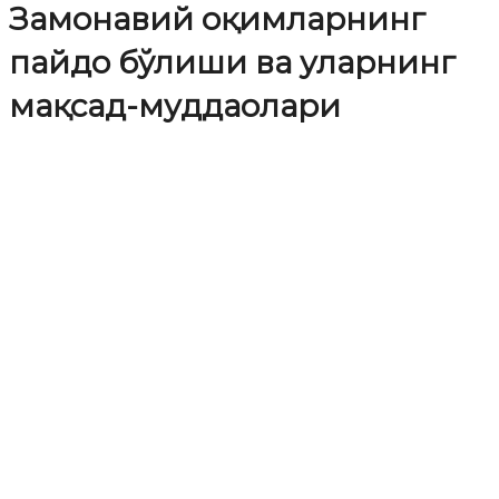
Замонавий оқимларнинг
пайдо бўлиши ва уларнинг
мақсад-муддаолари