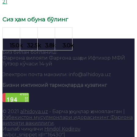
21
Сиз ҳам обуна бўлинг
Биз билан боғланиш:
Фарғона вилояти Фарғона шаҳри Ифтихор МФЙ
Тутзор кўчаси 14-уй
Электрон почта манзили: info@alhidoya.uz
Бизни ижтимоий тармоқларда кузатинг
© 2021
alhidoya.uz
- Барча ҳуқуқлар ҳимояланган |
Ўзбекистон мусулмонлари идорасининг Фарғона
вилояти вакиллиги
.
Ишлаб чиқувчи
Hindol Kodirov
.
[wbcr_snippet id="16430"]