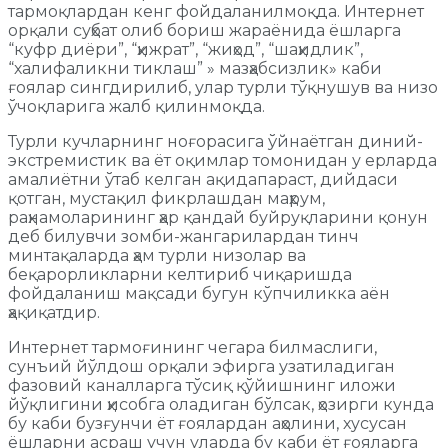
тармоқлардан кенг фойдаланилмоқда. Интернет
орқали суҳбат олиб бориш жараёнида ёшларга
“куфр диёри”, “ҳижрат”, “жиҳод”, “шаҳидлик”,
“халифаликни тиклаш” » мазҳабсизлик» каби
ғоялар сингдирилиб, улар турли тўқнушув ва низо
ўчоқларига жалб қилинмоқда.
Турли кучларнинг ноғорасига ўйнаётган диний-
экстремистик ва ёт оқимлар томонидан у ерларда
амалиётни ўтаб келган ақидапараст, дийдаси
қотган, мустақил фикрлашдан маҳрум,
раҳнамоларининг ҳар қандай буйруқларини қонун
деб билувчи зомби-жангарилардан тинч
минтақаларда ҳам турли низолар ва
беқарорликларни келтириб чиқаришда
фойдаланиш мақсади бугун кўпчиликка аён
ҳақиқатдир.
Интернет тармоғининг чегара билмаслиги,
сунъий йўлдош орқали эфирга узатиладиган
фазовий каналларга тўсиқ қўйишнинг иложи
йўқлигини ҳисобга оладиган бўлсак, ҳозирги кунда
бу каби бузғунчи ёт ғоялардан аҳолини, хусусан
ёшларни асраш учун уларда бу каби ёт ғояларга