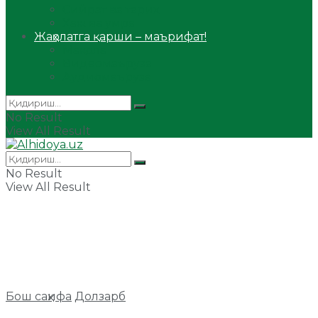
Сийрат ва тарих
Ҳаж ва умра
Жаҳолатга қарши – маърифат!
Мақола
Видеомаъруза
Аудиомаъруза
No Result
View All Result
No Result
View All Result
Бош саҳифа
Долзарб