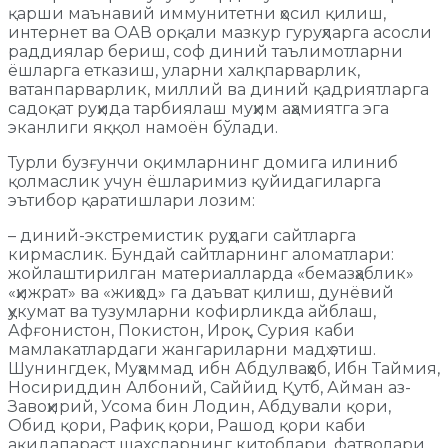
қарши маънавий иммунитетни ҳосил қилиш,
интернет ва ОАВ орқали мазкур гуруҳларга асосли
раддиялар бериш, соф диний таълимотларни
ёшларга етказиш, уларни халқпарварлик,
ватанпарварлик, миллий ва диний қадриятларга
садоқат руҳида тарбиялаш муҳим аҳамиятга эга
эканлиги яққол намоён бўлади.
Турли бузғунчи оқимларнинг домига илиниб
қолмаслик учун ёшларимиз қуйидагиларга
эътибор қаратишлари лозим:
– диний-экстремистик руҳдаги сайтларга
кирмаслик. Бундай сайтларнинг аломатлари:
жойлаштирилган материалларда «бемазҳаблик»
«ҳижрат» ва «жиҳод» га даъват қилиш, дунёвий
ҳукумат ва тузумларни кофирликда айблаш,
Афғонистон, Покистон, Ироқ, Сурия каби
мамлакатлардаги жангариларни мадҳ этиш.
Шунингдек, Муҳаммад ибн Абдулваҳҳоб, Ибн Таймия,
Носириддин Албоний, Саййид Қутб, Айман аз-
Завоҳирий, Усома бин Лодин, Абдували қори,
Обид қори, Рафиқ қори, Рашод қори каби
ақидапараст шахсларнинг китоблари, фатволари,