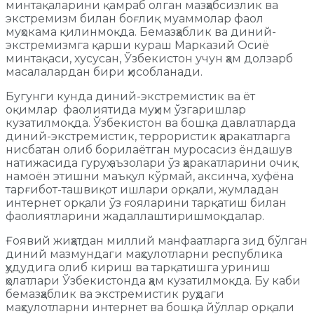
минтақаларини қамраб олган мазҳабсизлик ва
экстремизм билан боғлиқ муаммолар фаол
муҳокама қилинмоқда. Бемазҳаблик ва диний-
экстремизмга қарши кураш Марказий Осиё
минтақаси, хусусан, Ўзбекистон учун ҳам долзарб
масалалардан бири ҳисобланади.
Бугунги кунда диний-экстремистик ва ёт
оқимлар фаолиятида муҳим ўзгаришлар
кузатилмоқда. Ўзбекистон ва бошқа давлатларда
диний-экстремистик, террористик ҳаракатларга
нисбатан олиб борилаётган муросасиз ёндашув
натижасида гуруҳ аъзолари ўз ҳаракатларини очиқ
намоён этишни маъқул кўрмай, аксинча, хуфёна
тарғибот-ташвиқот ишлари орқали, жумладан
интернет орқали ўз ғояларини тарқатиш билан
фаолиятларини жадаллаштиришмоқдалар.
Ғоявий жиҳатдан миллий манфаатларга зид бўлган
диний мазмундаги маҳсулотларни республика
ҳудудига олиб кириш ва тарқатишга уриниш
ҳолатлари Ўзбекистонда ҳам кузатилмоқда. Бу каби
бемазҳаблик ва экстремистик руҳдаги
маҳсулотларни интернет ва бошқа йўллар орқали