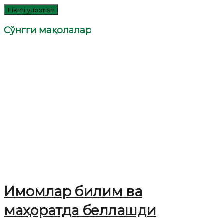
Сўнгги мақолалар
Имомлар билим ва
маҳоратда беллашди