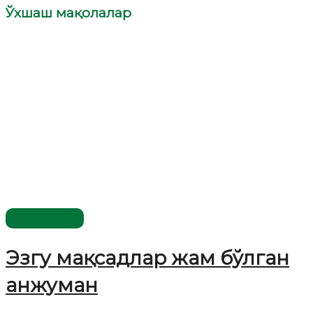
Ўхшаш мақолалар
Мақолалар
Эзгу мақсадлар жам бўлган
анжуман