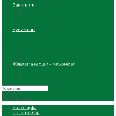
Аудио
Вакиллик
Вилоят вакиллиги
Имомлар фаолиятидан
Фиқҳ мактаби
Масжидлар
Бўлимлар
Фиқҳ
Рамазон
Савол-жавоб
Ислом ва иймон
Сийрат ва тарих
Ҳаж ва умра
Жаҳолатга қарши – маърифат!
Мақола
Видеомаъруза
Аудиомаъруза
No Result
View All Result
Бош саҳифа
Янгиликлар