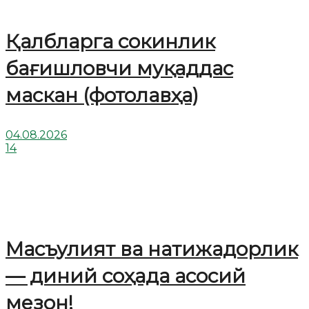
Қалбларга сокинлик
бағишловчи муқаддас
маскан (фотолавҳа)
04.08.2026
14
Масъулият ва натижадорлик
— диний соҳада асосий
мезон!