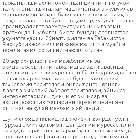
тарқатилиши аҳоли томонидан диннинг нотўғри
талқин этилишига, кам маълумотга эга ўқувчилар
маънавий онгининг бузилишига, турли эътиқод
ва қарашларга эга бўлган одамлар, хусусан ёшлар
орасида адоват ва хусумат уйғонишига замин
яратмоқда. Шу билан бирга, бундай фаолиятлар
ҳукуматга қарши йўналтирилган ва Ўзбекистон
Республикаси миллий хавфсизлигига муайян
тарзда таҳдид солишни мақсад қилган.
20 аср охирларигача мазҳабсизлик ва
ақидапарастликни тарқатиш ва аҳоли орасида
ёйишнинг асосий қуроллари бўлиб турли адабиёт
ва нашрлар хизмат қилган бўлса, замонавий
технология воситалари ривожланган ҳозирги
даврда оммавий ахборот воситалари, айниқса
интернет тармоғи диний ёт оқимлар ва
ақидапарастлик ғояларини тарқатишнинг энг
оптимал ва қулай манбаига айланди.
Шуни алоҳида таъкидлаш жоизки, ҳозирда турли
гуруҳ ва оқимлар томонидан диний муросасизлик
ва ақидапарастликни тарғиб қилишда, жамиятда
норозилик кайфиятини тарқатишда ижтимоий