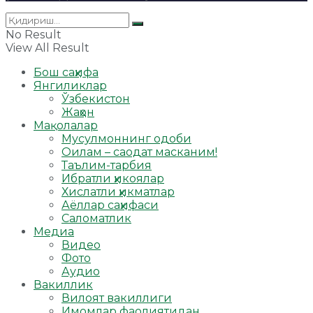
No Result
View All Result
Бош саҳифа
Янгиликлар
Ўзбекистон
Жаҳон
Мақолалар
Мусулмоннинг одоби
Оилам – саодат масканим!
Таълим-тарбия
Ибратли ҳикоялар
Хислатли ҳикматлар
Аёллар саҳифаси
Саломатлик
Медиа
Видео
Фото
Аудио
Вакиллик
Вилоят вакиллиги
Имомлар фаолиятидан