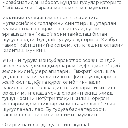
мазҳабсизлидан иборат. Бундай гуруҳлар қаторига
“Таблиғчилар” ҳаракатини киритиш мумкин.
Иккинчи гуруҳ ташкилотлари эса аҳолига
мутаассиблик ғояларини сингдириш, улардан
муайян ғоя ва раҳнамога оғишмай, сўзсиз
эргашадиган “кадр”ларни тайёрлаш билан
шуғулланади. Бундай гуруҳлар қаторига “Ҳизбут-
таҳрир” каби диний-экстремистик ташкилотларни
киритиш мумкин.
Учинчи гуруҳга мансуб ҳаракатлар эса ҳеч қандай
асоссиз мусулмон диёрларни “куфр диёри” деб
эълон қилиб, у ердагиларни “ҳижрат” қилишга
ундаш орқали турли низо ва фитна ўчоқларига
жалб қилиш, қўлга қурол олиб тинч аҳоли
вакиллари ва бошқа дин вакилларини қириш
орқали минтақада уруш оловини ёқиш, жиҳод
тушунчасини нотўғри талқин қилиш орқали
ёшларни қотилликлар қилишга чорлаш билан
шуғулланадилар. Бу гуруҳга барча террорчи
ташкилотларни киритишимиз мумкин.
Охирги пайтларда дунёнинг кўплаб