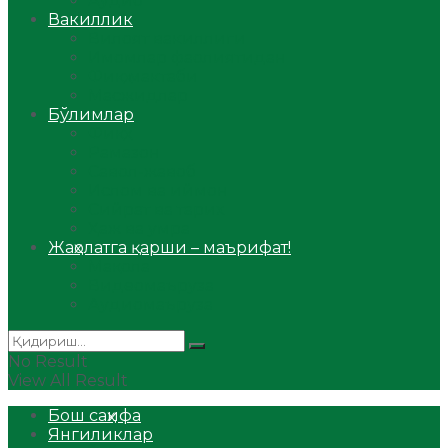
Аудио
Вакиллик
Вилоят вакиллиги
Имомлар фаолиятидан
Фиқҳ мактаби
Масжидлар
Бўлимлар
Фиқҳ
Рамазон
Савол-жавоб
Ислом ва иймон
Сийрат ва тарих
Ҳаж ва умра
Жаҳолатга қарши – маърифат!
Мақола
Видеомаъруза
Аудиомаъруза
No Result
View All Result
Бош саҳифа
Янгиликлар