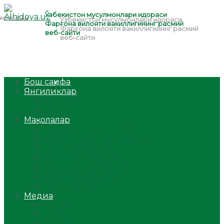
Бош саҳифа
Янгиликлар
Ўзбекистон
Жаҳон
Мақолалар
Мусулмоннинг одоби
Оилам – саодат масканим!
Таълим-тарбия
Ибратли ҳикоялар
Хислатли ҳикматлар
Аёллар саҳифаси
Саломатлик
Медиа
Видео
Фото