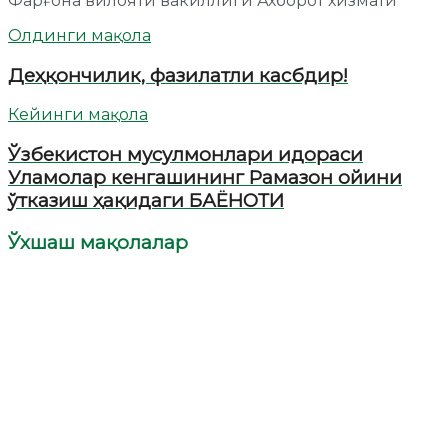
Фарғона вилояти вакиллиги Ахборот хизмати
Олдинги мақола
Деҳқончилик, фазилатли касбдир!
Кейинги мақола
Ўзбекистон мусулмонлари идораси
Уламолар кенгашининг Рамазон ойини
ўтказиш ҳақидаги БАЁНОТИ
Ўхшаш мақолалар