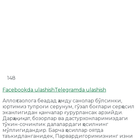
148
Facebookda ulashish
Telegramda ulashish
Аллоҳ таолога беадад ҳамду санолар бўлсинки,
юртимиз тупроғи серунум, гўзал боғлари серҳосил
эканлигидан қанчалар ғурурлансак арзийди.
Дарҳақиқат, бозорлар ва дастурхонларимиздаги
тўкин-сочинлик далалардаги ҳосилнинг
мўллигидандир. Барча ҳосиллар оятда
таъкидланганидек, Парвардигоримизнинг изни