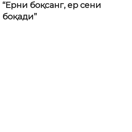
“Ерни боқсанг, ер сени
боқади”