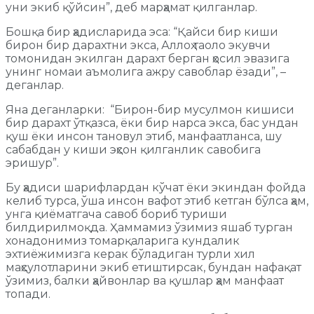
уни экиб қўйсин”, деб марҳамат қилганлар.
Бошқа бир ҳадисларида эса: “Қайси бир киши
бирон бир дарахтни экса, Аллоҳ таоло экувчи
томонидан экилган дарахт берган ҳосил эвазига
унинг номаи аъмолига ажру савоблар ёзади”, –
деганлар.
Яна деганларки: “Бирон-бир мусулмон кишиси
бир дарахт ўтқазса, ёки бир нарса экса, бас ундан
қуш ёки инсон тановул этиб, манфаатланса, шу
сабабдан у киши эҳсон қилганлик савобига
эришур”.
Бу ҳадиси шарифлардан кўчат ёки экиндан фойда
келиб турса, ўша инсон вафот этиб кетган бўлса ҳам,
унга қиёматгача савоб бориб туриши
билдирилмоқда. Ҳаммамиз ўзимиз яшаб турган
хонадонимиз томарқаларига кундалик
эхтиёжимизга керак бўладиган турли хил
маҳсулотларини экиб етиштирсак, бундан нафақат
ўзимиз, балки ҳайвонлар ва қушлар ҳам манфаат
топади.