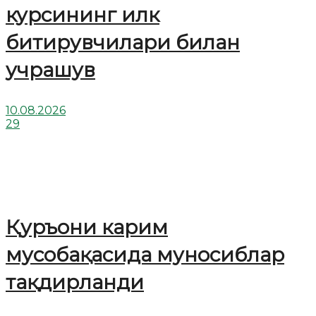
курсининг илк
битирувчилари билан
учрашув
10.08.2026
29
Қуръони карим
мусобақасида муносиблар
тақдирланди