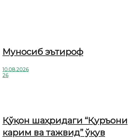
Муносиб эътироф
10.08.2026
26
Қўқон шаҳридаги “Қуръони
карим ва тажвид” ўқув