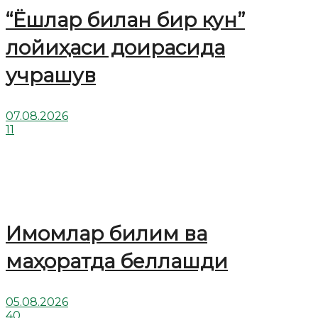
“Ёшлар билан бир кун”
лойиҳаси доирасида
учрашув
07.08.2026
11
Имомлар билим ва
маҳоратда беллашди
05.08.2026
40