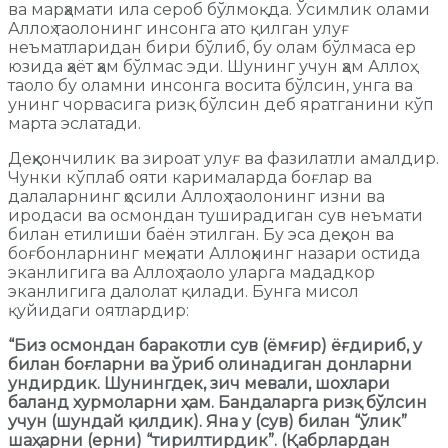
ва марҳамати ила сероб бўлмоқда. Ўсимлик олами
Аллоҳ таолонинг инсонга ато қилган улуғ
неъматларидан бири бўлиб, бу олам бўлмаса ер
юзида ҳаёт ҳам бўлмас эди. Шунинг учун ҳам Аллоҳ
таоло бу оламни инсонга восита бўлсин, унга ва
унинг чорвасига ризқ бўлсин деб яратганини кўп
марта эслатади.
Деҳқончилик ва зироат улуғ ва фазилатли амалдир.
Чунки кўплаб ояти карималарда боғлар ва
далаларнинг ҳосили Аллоҳ таолонинг изни ва
иродаси ва осмондан туширадиган сув неъмати
билан етилиши баён этилган. Бу эса деҳқон ва
боғбонларнинг меҳнати Аллоҳнинг назари остида
эканлигига ва Аллоҳ таоло уларга мададкор
эканлигига далолат қилади. Бунга мисол
қуйидаги оятлардир:
“
Биз осмондан баракотли сув (ёмғир) ёғдириб, у
билан боғларни ва ўриб олинадиган донларни
ундирдик. Шунингдек, зич мевали, шохлари
баланд хурмоларни ҳ
ам. Бандаларга ризқ бўлсин
учун (шундай қ
илдик). Яна у (сув) билан “
ўлик”
шаҳарни (ерни) “
тирилтирдик”. (Қ
абрлардан