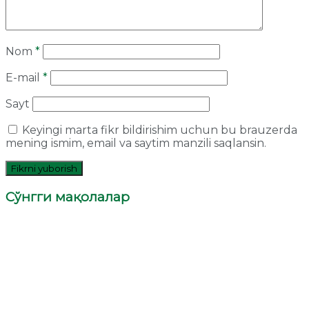
Nom
*
E-mail
*
Sayt
Keyingi marta fikr bildirishim uchun bu brauzerda
mening ismim, email va saytim manzili saqlansin.
Сўнгги мақолалар