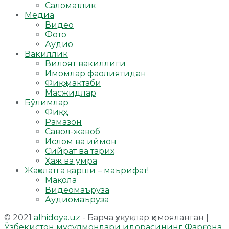
Саломатлик
Медиа
Видео
Фото
Аудио
Вакиллик
Вилоят вакиллиги
Имомлар фаолиятидан
Фиқҳ мактаби
Масжидлар
Бўлимлар
Фиқҳ
Рамазон
Савол-жавоб
Ислом ва иймон
Сийрат ва тарих
Ҳаж ва умра
Жаҳолатга қарши – маърифат!
Мақола
Видеомаъруза
Аудиомаъруза
© 2021
alhidoya.uz
- Барча ҳуқуқлар ҳимояланган |
Ўзбекистон мусулмонлари идорасининг Фарғона