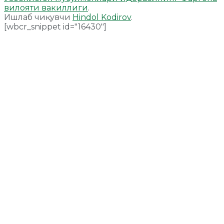
вилояти вакиллиги
.
Ишлаб чиқувчи
Hindol Kodirov
.
[wbcr_snippet id="16430"]