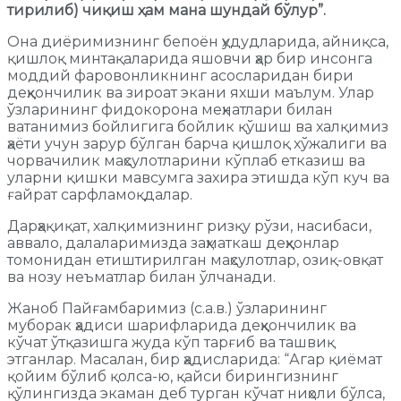
тирилиб) чиқиш ҳ
ам мана шундай бўлур”.
Она диёримизнинг бепоён ҳудудларида, айниқса,
қишлоқ минтақаларида яшовчи ҳар бир инсонга
моддий фаровонликнинг асосларидан бири
деҳқончилик ва зироат экани яхши маълум. Улар
ўзларининг фидокорона меҳнатлари билан
ватанимиз бойлигига бойлик қўшиш ва халқимиз
ҳаёти учун зарур бўлган барча қишлоқ хўжалиги ва
чорвачилик маҳсулотларини кўплаб етказиш ва
уларни қишки мавсумга захира этишда кўп куч ва
ғайрат сарфламоқдалар.
Дарҳақиқат, халқимизнинг ризқу рўзи, насибаси,
аввало, далаларимизда заҳматкаш деҳқонлар
томонидан етиштирилган маҳсулотлар, озиқ-овқат
ва нозу неъматлар билан ўлчанади.
Жаноб Пайғамбаримиз (с.а.в.) ўзларининг
муборак ҳадиси шарифларида деҳқончилик ва
кўчат ўтқазишга жуда кўп тарғиб ва ташвиқ
этганлар. Масалан, бир ҳадисларида: “Агар қиёмат
қойим бўлиб қолса-ю, қайси бирингизнинг
қўлингизда экаман деб турган кўчат ниҳоли бўлса,