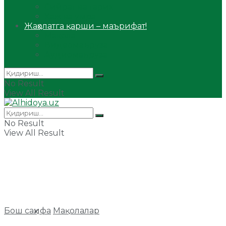
Сийрат ва тарих
Ҳаж ва умра
Жаҳолатга қарши – маърифат!
Мақола
Видеомаъруза
Аудиомаъруза
No Result
View All Result
No Result
View All Result
Бош саҳифа
Мақолалар