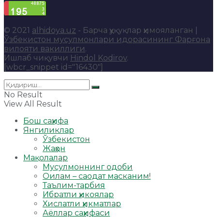
© 2021
alhidoya.uz
- Барча ҳуқуқлар ҳимояланган |
Ўзбекистон мусулмонлари идорасининг Фарғона
вилояти вакиллиги
.
Ишлаб чиқувчи
Hindol Kodirov
.
[wbcr_snippet id="16430"]
No Result
View All Result
Бош саҳифа
Янгиликлар
Ўзбекистон
Жаҳон
Мақолалар
Мусулмоннинг одоби
Оилам – саодат масканим!
Таълим-тарбия
Ибратли ҳикоялар
Хислатли ҳикматлар
Аёллар саҳифаси