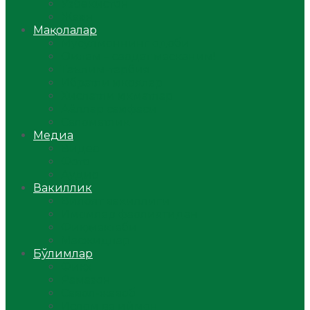
Ўзбекистон
Жаҳон
Мақолалар
Мусулмоннинг одоби
Оилам – саодат масканим!
Таълим-тарбия
Ибратли ҳикоялар
Хислатли ҳикматлар
Аёллар саҳифаси
Саломатлик
Медиа
Видео
Фото
Аудио
Вакиллик
Вилоят вакиллиги
Имомлар фаолиятидан
Фиқҳ мактаби
Масжидлар
Бўлимлар
Фиқҳ
Рамазон
Савол-жавоб
Ислом ва иймон