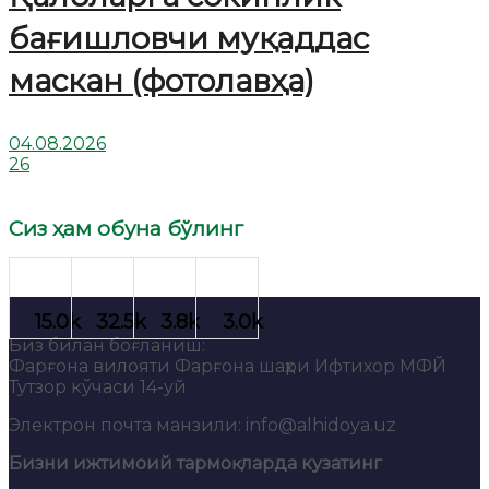
бағишловчи муқаддас
маскан (фотолавҳа)
04.08.2026
26
Сиз ҳам обуна бўлинг
Биз билан боғланиш:
Фарғона вилояти Фарғона шаҳри Ифтихор МФЙ
Тутзор кўчаси 14-уй
Электрон почта манзили: info@alhidoya.uz
Бизни ижтимоий тармоқларда кузатинг