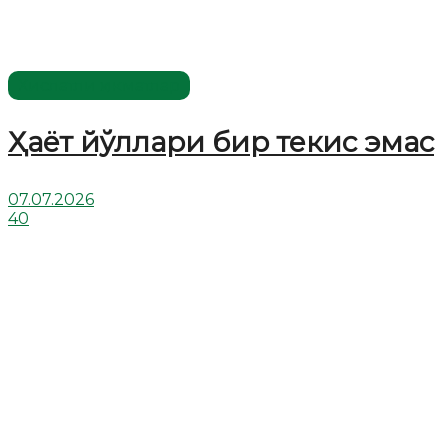
Хислатли ҳикматлар
Ҳаёт йўллари бир текис эмас
07.07.2026
40