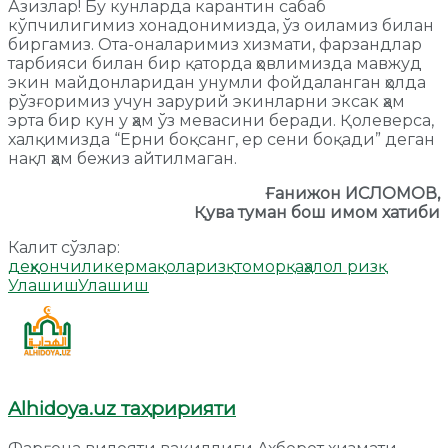
Азизлар! Бу кунларда карантин сабаб
кўпчилигимиз хонадонимизда, ўз оиламиз билан
биргамиз. Ота-оналаримиз хизмати, фарзандлар
тарбияси билан бир қаторда ҳовлимизда мавжуд
экин майдонларидан унумли фойдаланган ҳолда
рўзғоримиз учун зарурий экинларни эксак ҳам
эрта бир кун у ҳам ўз мевасини беради. Қолеверса,
халқимизда “Ерни боқсанг, ер сени боқади” деган
нақл ҳам бежиз айтилмаган.
Ғанижон ИСЛОМОВ,
Қува туман бош имом хатиби
Калит сўзлар:
деҳқончилик
ер
мақола
ризқ
томорқа
ҳалол ризқ
Улашиш
Улашиш
Alhidoya.uz таҳририяти