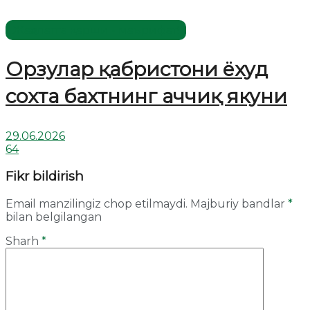
Жаҳолатга қарши - маърифат!
Орзулар қабристони ёхуд
сохта бахтнинг аччиқ якуни
29.06.2026
64
Fikr bildirish
Email manzilingiz chop etilmaydi.
Majburiy bandlar
*
bilan belgilangan
Sharh
*