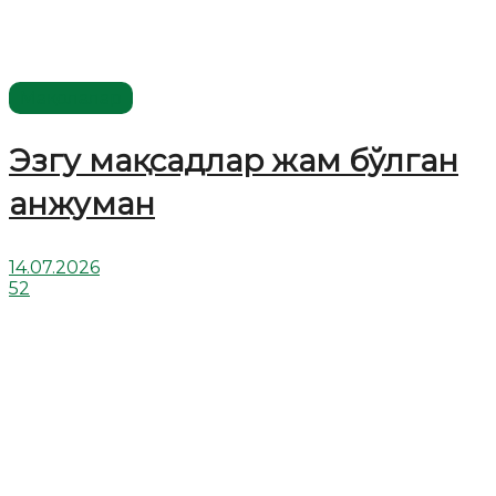
Мақолалар
Эзгу мақсадлар жам бўлган
анжуман
14.07.2026
52