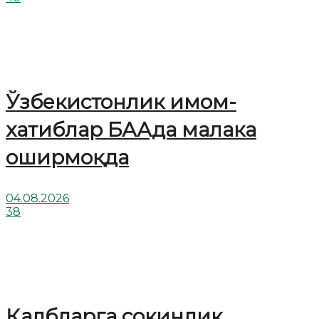
Ўзбекистонлик имом-
хатиблар БААда малака
оширмоқда
04.08.2026
38
Қалбларга сокинлик