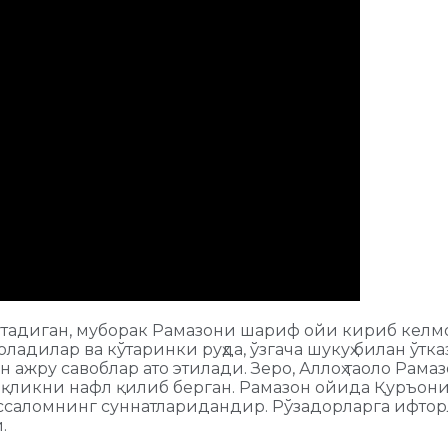
утадиган, муборак Рамазони шариф ойи кириб кел
оладилар ва кўтаринки руҳда, ўзгача шукуҳ билан ўт
 ажру савоблар ато этилади. Зеро, Аллоҳ таоло Рам
моқликни нафл қилиб берган. Рамазон ойида Қуръон
ссаломнинг суннатларидандир. Рўзадорларга ифторл
.