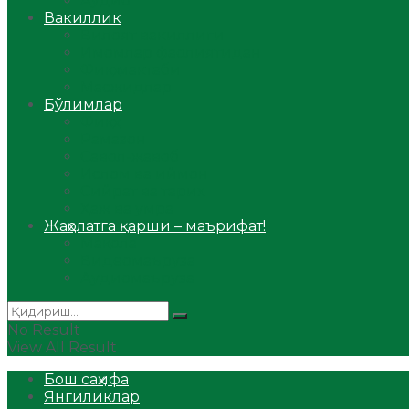
Аудио
Вакиллик
Вилоят вакиллиги
Имомлар фаолиятидан
Фиқҳ мактаби
Масжидлар
Бўлимлар
Фиқҳ
Рамазон
Савол-жавоб
Ислом ва иймон
Сийрат ва тарих
Ҳаж ва умра
Жаҳолатга қарши – маърифат!
Мақола
Видеомаъруза
Аудиомаъруза
No Result
View All Result
Бош саҳифа
Янгиликлар