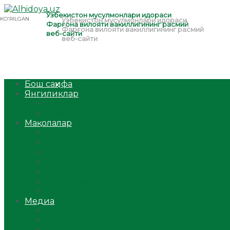
Бош саҳифа
Янгиликлар
Ўзбекистон
Жаҳон
Мақолалар
Мусулмоннинг одоби
Оилам – саодат масканим!
Таълим-тарбия
Ибратли ҳикоялар
Хислатли ҳикматлар
Аёллар саҳифаси
Саломатлик
Медиа
Видео
Фото