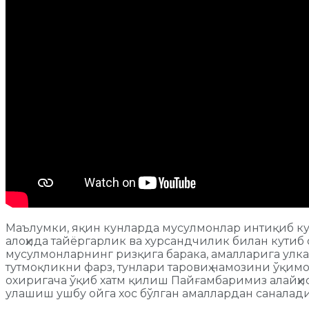
Маълумки, яқин кунларда мусулмонлар интиқиб к
алоҳида тайёргарлик ва хурсандчилик билан кутиб 
мусулмонларнинг ризқига барака, амалларига улкан
тутмоқликни фарз, тунлари таровиҳ намозини ўқи
охиригача ўқиб хатм қилиш Пайғамбаримиз алайҳи
улашиш ушбу ойга хос бўлган амаллардан саналади