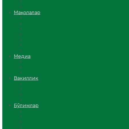
Ўзбекистон
Жаҳон
Мақолалар
Мусулмоннинг одоби
Оилам – саодат масканим!
Таълим-тарбия
Ибратли ҳикоялар
Хислатли ҳикматлар
Аёллар саҳифаси
Саломатлик
Медиа
Видео
Фото
Аудио
Вакиллик
Вилоят вакиллиги
Имомлар фаолиятидан
Фиқҳ мактаби
Масжидлар
Бўлимлар
Фиқҳ
Рамазон
Савол-жавоб
Ислом ва иймон