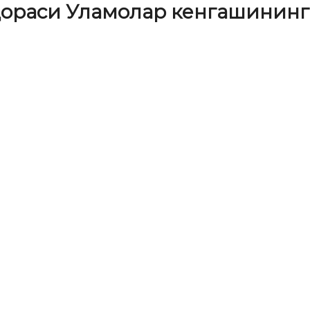
ораси Уламолар кенгашининг