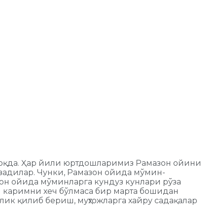
моқда. Ҳар йили юртдошларимиз Рамазон ойини
казадилар. Чунки, Рамазон ойида мўмин-
азон ойида мўминларга кундуз кунлари рўза
и каримни хеч бўлмаса бир марта бошидан
ик қилиб бериш, муҳтожларга хайру садақалар