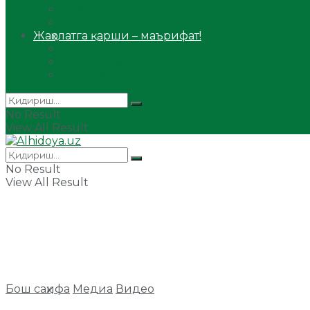
Сийрат ва тарих
Ҳаж ва умра
Жаҳолатга қарши – маърифат!
Мақола
Видеомаъруза
Аудиомаъруза
No Result
View All Result
No Result
View All Result
Бош саҳифа
Медиа
Видео