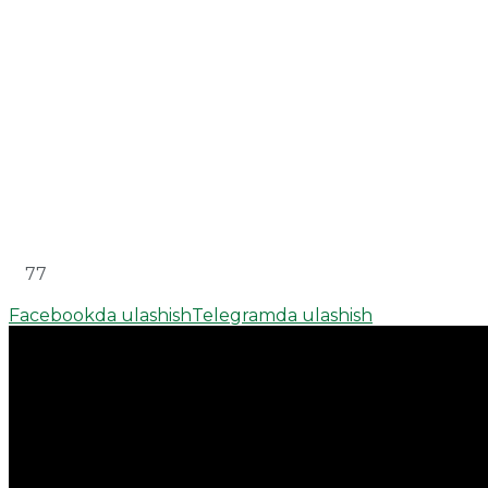
77
Facebookda ulashish
Telegramda ulashish