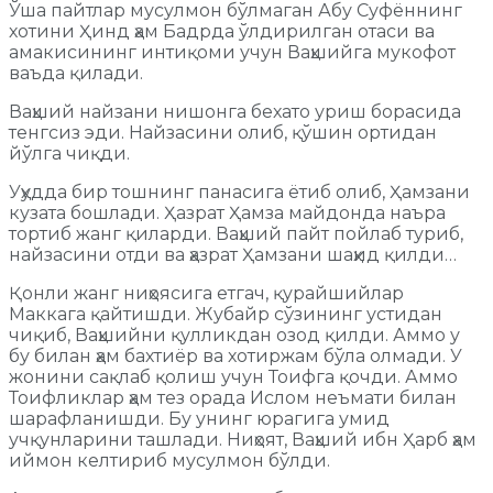
Ўша пайтлар мусулмон бўлмаган Абу Суфённинг
хотини Ҳинд ҳам Бадрда ўлдирилган отаси ва
амакисининг интиқоми учун Ваҳшийга мукофот
ваъда қилади.
Ваҳший найзани нишонга бехато уриш борасида
тенгсиз эди. Найзасини олиб, қўшин ортидан
йўлга чиқди.
Уҳудда бир тошнинг панасига ётиб олиб, Ҳамзани
кузата бошлади. Ҳазрат Ҳамза майдонда наъра
тортиб жанг қиларди. Ваҳший пайт пойлаб туриб,
найзасини отди ва ҳазрат Ҳамзани шаҳид қилди…
Қонли жанг ниҳоясига етгач, қурайшийлар
Маккага қайтишди. Жубайр сўзининг устидан
чиқиб, Ваҳшийни қулликдан озод қилди. Аммо у
бу билан ҳам бахтиёр ва хотиржам бўла олмади. У
жонини сақлаб қолиш учун Тоифга қочди. Аммо
Тоифликлар ҳам тез орада Ислом неъмати билан
шарафланишди. Бу унинг юрагига умид
учқунларини ташлади. Ниҳоят, Ваҳший ибн Ҳарб ҳам
иймон келтириб мусулмон бўлди.