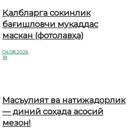
Қалбларга сокинлик
бағишловчи муқаддас
маскан (фотолавҳа)
04.08.2026
18
Масъулият ва натижадорлик
— диний соҳада асосий
мезон!