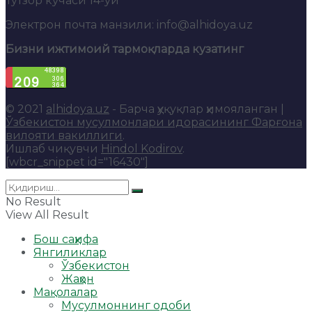
Тутзор кўчаси 14-уй
Электрон почта манзили: info@alhidoya.uz
Бизни ижтимоий тармоқларда кузатинг
© 2021
alhidoya.uz
- Барча ҳуқуқлар ҳимояланган |
Ўзбекистон мусулмонлари идорасининг Фарғона
вилояти вакиллиги
.
Ишлаб чиқувчи
Hindol Kodirov
.
[wbcr_snippet id="16430"]
No Result
View All Result
Бош саҳифа
Янгиликлар
Ўзбекистон
Жаҳон
Мақолалар
Мусулмоннинг одоби