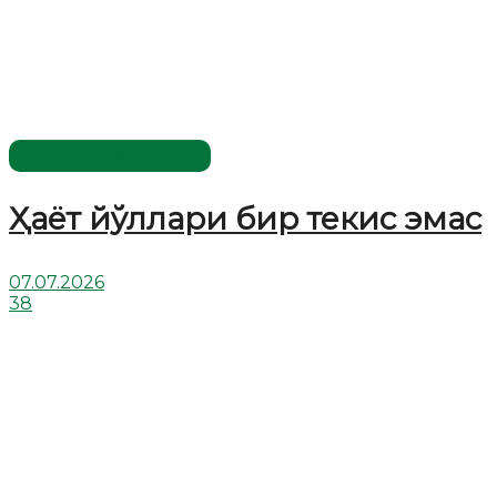
Хислатли ҳикматлар
Ҳаёт йўллари бир текис эмас
07.07.2026
38