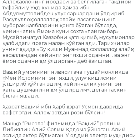
Аллоҳ таолонинг иродаси ва белгилаган тақдири
туфайли у Уҳуд кунида Ҳамза ибн
Абдулмуттолибдек улуғ саркардани ўлдириб,
Расулуллоҳ соллаллоҳу алайҳи васалламнинг
муборак қалбларини қонга бўяган бўлсада,
кейинчалик Ямома куни сохта «пайғамбар»
Мусайлиматул Каззобни қатл қилиб, мусулмонлар
қалбидаги ярага малҳам қўйган эди. Тарихчилар
унинг ҳақида «Бу киши Муҳаммад соллаллоҳу алайҳи
васалламдан кейинги энг яхши одамни… ва энг
ёмон одамни ҳам ўлдирган» деб ёзишган.
Ваҳший умрининг ниҳоясигача пушаймонликда
«Мен Исломнинг энг яхши, улуғ кишисини
ўлдириб қўйган эдим, кейинчалик унинг энг
катта душманини ҳам ўлдирдим», деган таскин
билан яшади…
Ҳазрат Ваҳший ибн Ҳарб ҳазрат Усмон даврида
вафот этди. Аллоҳ у зотдан рози бўлсин!
Машҳур “Рисола” фильмида “Ваҳший” ролини
Либиялик Алий Солим Қадома ўйнаган. Алий
аслида актёр бўлмаган. У оддий электр муҳандиси