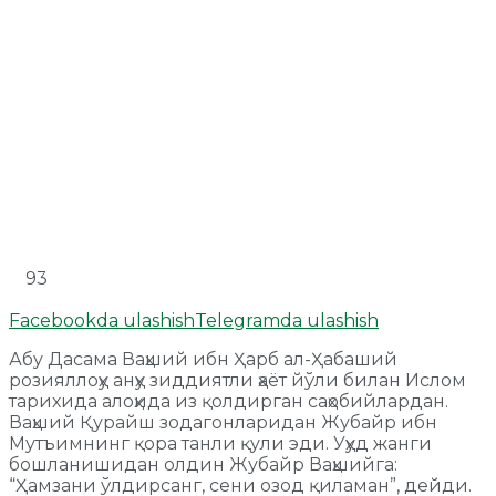
93
Facebookda ulashish
Telegramda ulashish
Абу Дасама Ваҳший ибн Ҳарб ал-Ҳабаший
розияллоҳу анҳу зиддиятли ҳаёт йўли билан Ислом
тарихида алоҳида из қолдирган саҳобийлардан.
Ваҳший Қурайш зодагонларидан Жубайр ибн
Мутъимнинг қора танли қули эди. Уҳуд жанги
бошланишидан олдин Жубайр Ваҳшийга:
“Ҳамзани ўлдирсанг, сени озод қиламан”, дейди.