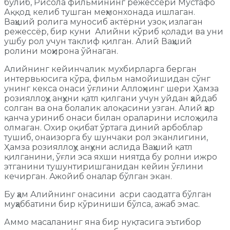
бўлиб, Рисола фильмининг режессёри Мустафо
Аққод келиб тушган меҳмонхонада ишлаган.
Ваҳший ролига муносиб актёрни узоқ излаган
режессёр, бир куни Алийни кўриб қолади ва уни
ушбу рол учун таклиф қилган. Алий Ваҳший
ролини моҳирона ўйнаган.
Алийнинг кейинчалик мухбирларга берган
интервьюсига кўра, фильм намойишидан сўнг
унинг кекса онаси ўғлини Аллоҳнинг шери Ҳамза
розияллоҳу анҳуни қатл қилгани учун уйдан ҳайдаб
солган ва она болалик алоқасини узган. Алий ҳар
қанча уриниб онаси билан ораларини ислоҳ қила
олмаган. Охир оқибат ўртага диний арбоблар
тушиб, онаизорга бу шунчаки рол эканлигини,
Ҳамза розияллоҳу анҳуни аслида Ваҳший қатл
қилганини, ўғли эса яхши ниятда бу ролни ижро
этганини тушунтиришганидан кейин ўғлини
кечирган. Ажойиб оналар бўлган экан.
Бу ҳам Алийнинг онасини асри саодатга бўлган
муҳаббатини бир кўриниши бўлса, ажаб эмас.
Аммо масаланинг яна бир нуқтасига эътибор