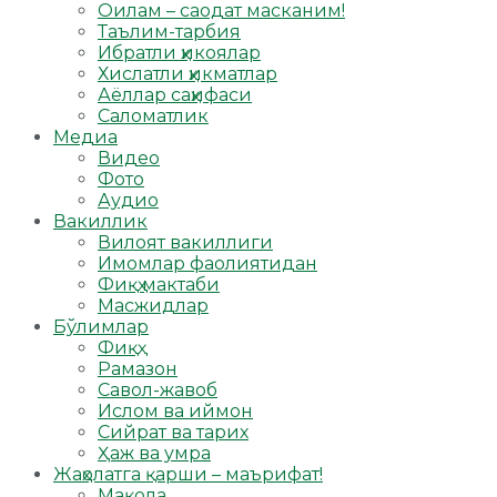
Оилам – саодат масканим!
Таълим-тарбия
Ибратли ҳикоялар
Хислатли ҳикматлар
Аёллар саҳифаси
Саломатлик
Медиа
Видео
Фото
Аудио
Вакиллик
Вилоят вакиллиги
Имомлар фаолиятидан
Фиқҳ мактаби
Масжидлар
Бўлимлар
Фиқҳ
Рамазон
Савол-жавоб
Ислом ва иймон
Сийрат ва тарих
Ҳаж ва умра
Жаҳолатга қарши – маърифат!
Мақола