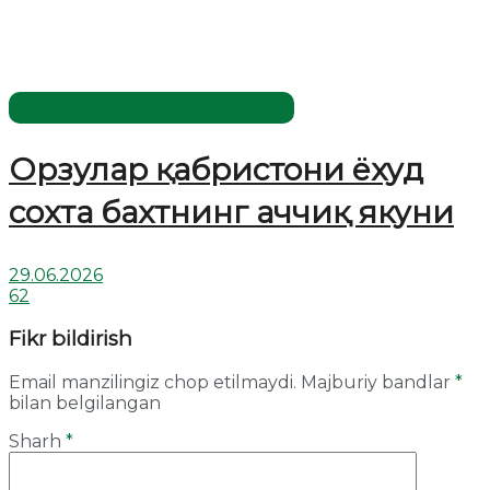
Жаҳолатга қарши - маърифат!
Орзулар қабристони ёхуд
сохта бахтнинг аччиқ якуни
29.06.2026
62
Fikr bildirish
Email manzilingiz chop etilmaydi.
Majburiy bandlar
*
bilan belgilangan
Sharh
*