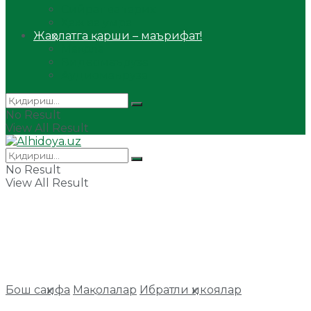
Сийрат ва тарих
Ҳаж ва умра
Жаҳолатга қарши – маърифат!
Мақола
Видеомаъруза
Аудиомаъруза
No Result
View All Result
No Result
View All Result
Бош саҳифа
Мақолалар
Ибратли ҳикоялар