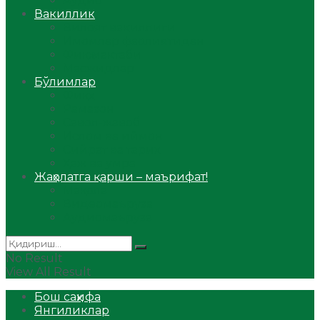
Аудио
Вакиллик
Вилоят вакиллиги
Имомлар фаолиятидан
Фиқҳ мактаби
Масжидлар
Бўлимлар
Фиқҳ
Рамазон
Савол-жавоб
Ислом ва иймон
Сийрат ва тарих
Ҳаж ва умра
Жаҳолатга қарши – маърифат!
Мақола
Видеомаъруза
Аудиомаъруза
No Result
View All Result
Бош саҳифа
Янгиликлар