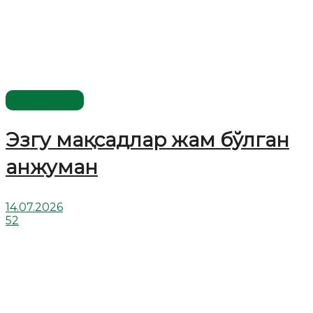
Мақолалар
Эзгу мақсадлар жам бўлган
анжуман
14.07.2026
52