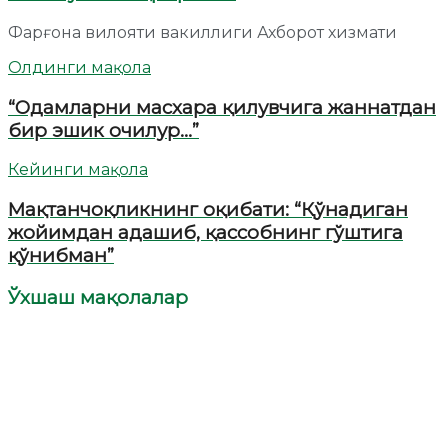
Фарғона вилояти вакиллиги Ахборот хизмати
Олдинги мақола
“Одамларни масхара қилувчига жаннатдан
бир эшик очилур…”
Кейинги мақола
Мақтанчоқликнинг оқибати: “Қўнадиган
жойимдан адашиб, қассобнинг гўштига
қўнибман”
Ўхшаш мақолалар