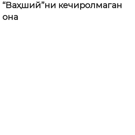
“Ваҳший”ни кечиролмаган
она