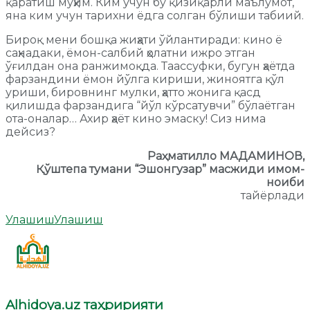
қаратиш муҳим. Ким учун бу қизиқарли маълумот,
яна ким учун тарихни ёдга солган бўлиши табиий.
Бироқ мени бошқа жиҳати ўйлантиради: кино ё
саҳнадаки, ёмон-салбий ҳолатни ижро этган
ўғилдан она ранжимоқда. Таассуфки, бугун ҳаётда
фарзандини ёмон йўлга кириши, жиноятга қўл
уриши, бировнинг мулки, ҳатто жонига қасд
қилишда фарзандига “йўл кўрсатувчи” бўлаётган
ота-оналар… Ахир ҳаёт кино эмаску! Сиз нима
дейсиз?
Раҳматилло МАДАМИНОВ,
Қўштепа тумани “Эшонгузар” масжиди имом-
ноиби
тайёрлади
Улашиш
Улашиш
Alhidoya.uz таҳририяти