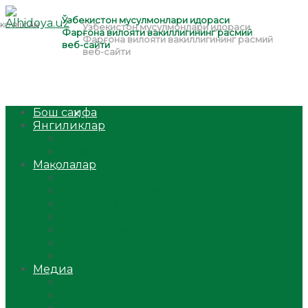
Бош саҳифа
Янгиликлар
Ўзбекистон
Жаҳон
Мақолалар
Мусулмоннинг одоби
Оилам – саодат масканим!
Таълим-тарбия
Ибратли ҳикоялар
Хислатли ҳикматлар
Аёллар саҳифаси
Саломатлик
Медиа
Видео
Фото