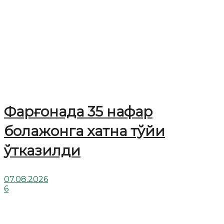
Фарғонада 35 нафар
болажонга хатна тўйи
ўтказилди
07.08.2026
6