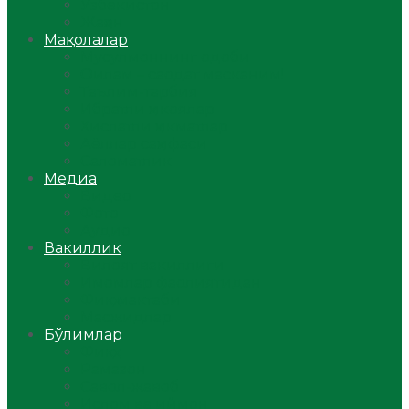
Ўзбекистон
Жаҳон
Мақолалар
Мусулмоннинг одоби
Оилам – саодат масканим!
Таълим-тарбия
Ибратли ҳикоялар
Хислатли ҳикматлар
Аёллар саҳифаси
Саломатлик
Медиа
Видео
Фото
Аудио
Вакиллик
Вилоят вакиллиги
Имомлар фаолиятидан
Фиқҳ мактаби
Масжидлар
Бўлимлар
Фиқҳ
Рамазон
Савол-жавоб
Ислом ва иймон