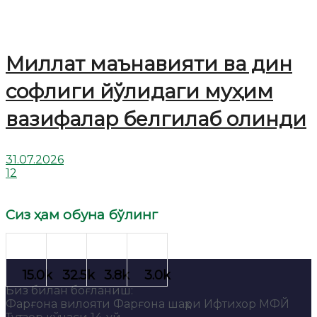
Миллат маънавияти ва дин
софлиги йўлидаги муҳим
вазифалар белгилаб олинди
31.07.2026
12
Сиз ҳам обуна бўлинг
Биз билан боғланиш:
Фарғона вилояти Фарғона шаҳри Ифтихор МФЙ