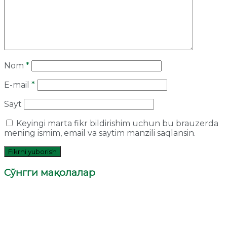
Nom
*
E-mail
*
Sayt
Keyingi marta fikr bildirishim uchun bu brauzerda
mening ismim, email va saytim manzili saqlansin.
Сўнгги мақолалар