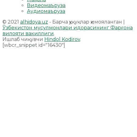
Видеомаъруза
Аудиомаъруза
© 2021
alhidoya.uz
- Барча ҳуқуқлар ҳимояланган |
Ўзбекистон мусулмонлари идорасининг Фарғона
вилояти вакиллиги
.
Ишлаб чиқувчи
Hindol Kodirov
.
[wbcr_snippet id="16430"]