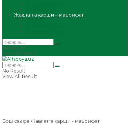
Сийрат ва тарих
Ҳаж ва умра
Жаҳолатга қарши – маърифат!
Мақола
Видеомаъруза
Аудиомаъруза
No Result
View All Result
No Result
View All Result
Бош саҳифа
Жаҳолатга қарши - маърифат!