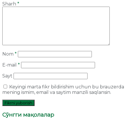
Sharh
*
Nom
*
E-mail
*
Sayt
Keyingi marta fikr bildirishim uchun bu brauzerda
mening ismim, email va saytim manzili saqlansin.
Сўнгги мақолалар