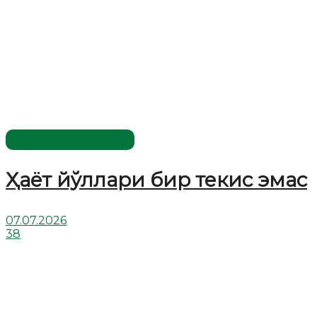
Хислатли ҳикматлар
Ҳаёт йўллари бир текис эмас
07.07.2026
38