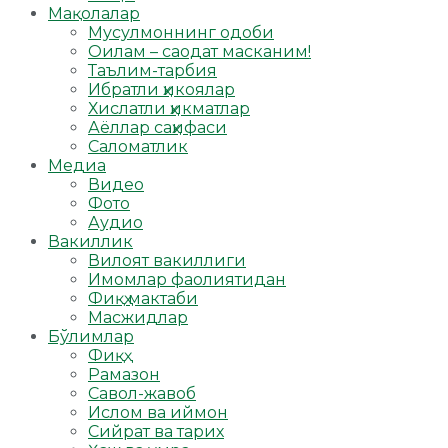
Мақолалар
Мусулмоннинг одоби
Оилам – саодат масканим!
Таълим-тарбия
Ибратли ҳикоялар
Хислатли ҳикматлар
Аёллар саҳифаси
Саломатлик
Медиа
Видео
Фото
Аудио
Вакиллик
Вилоят вакиллиги
Имомлар фаолиятидан
Фиқҳ мактаби
Масжидлар
Бўлимлар
Фиқҳ
Рамазон
Савол-жавоб
Ислом ва иймон
Сийрат ва тарих