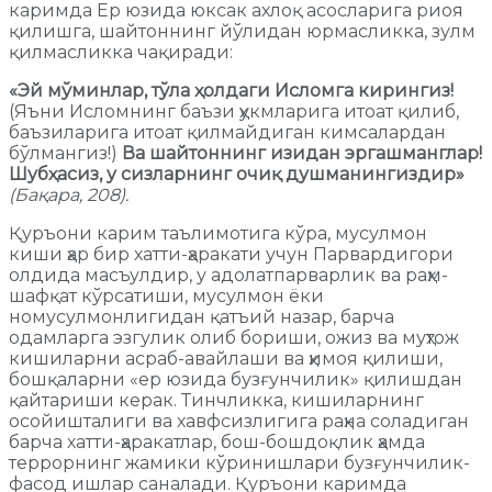
каримда Ер юзида юксак ахлоқ асосларига риоя
қилишга, шайтоннинг йўлидан юрмасликка, зулм
қилмасликка чақиради:
«Эй мўминлар, тўла ҳолдаги Исломга кирингиз!
(Яъни Исломнинг баъзи ҳукмларига итоат қилиб,
баъзиларига итоат қилмайдиган кимсалардан
бўлмангиз!)
Ва шайтоннинг изидан эргашманглар!
Шубҳасиз, у сизларнинг очиқ душманингиздир»
(Бақара, 208).
Қуръони карим таълимотига кўра, мусулмон
киши ҳар бир хатти-ҳаракати учун Парвардигори
олдида масъулдир, у адолатпарварлик ва раҳм-
шафқат кўрсатиши, мусулмон ёки
номусулмонлигидан қатъий назар, барча
одамларга эзгулик олиб бориши, ожиз ва муҳтож
кишиларни асраб-авайлаши ва ҳимоя қилиши,
бошқаларни «ер юзида бузғунчилик» қилишдан
қайтариши керак. Тинчликка, кишиларнинг
осойишталиги ва хавфсизлигига раҳна соладиган
барча хатти-ҳаракатлар, бош-бошдоқлик ҳамда
террорнинг жамики кўринишлари бузғунчилик-
фасод ишлар саналади. Қуръони каримда