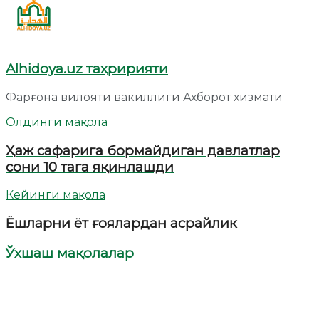
Alhidoya.uz таҳририяти
Фарғона вилояти вакиллиги Ахборот хизмати
Олдинги мақола
Ҳаж сафарига бормайдиган давлатлар
сони 10 тага яқинлашди
Кейинги мақола
Ёшларни ёт ғоялардан асрайлик
Ўхшаш мақолалар