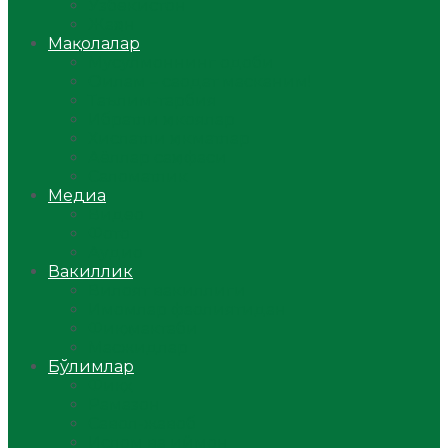
Ўзбекистон
Жаҳон
Мақолалар
Мусулмоннинг одоби
Оилам – саодат масканим!
Таълим-тарбия
Ибратли ҳикоялар
Хислатли ҳикматлар
Аёллар саҳифаси
Саломатлик
Медиа
Видео
Фото
Аудио
Вакиллик
Вилоят вакиллиги
Имомлар фаолиятидан
Фиқҳ мактаби
Масжидлар
Бўлимлар
Фиқҳ
Рамазон
Савол-жавоб
Ислом ва иймон