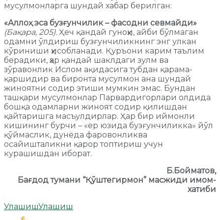
мусулмонларга шундай хабар берилган:
«Аллоҳ эса бузғунчилик – фасодни севмайди»
(Бақара, 205).
Ҳеч қандай гуноҳи, айби бўлмаган
одамни ўлдириш бузғунчиликнинг энг улкан
кўриниши ҳисобланади. Қуръони карим таълим
берадики, ҳар қандай шаклдаги зулм ва
зўравонлик Ислом ақидасига тубдан қарама-
қаршидир ва биронта мусулмон ана шундай
жиноятни содир этиши мумкин эмас. Бундан
ташқари мусулмонлар Парвардигорлари олдида
бошқа одамларни жиноят содир қилишдан
қайтаришга масъулдирлар. Ҳар бир иймонли
кишининг бурчи – «ер юзида бузғунчиликка» йўл
қўймаслик, дунёда фаровонликва
осайишталикни қарор топтириш учун
курашишдан иборат.
Б.Бойматов,
Бағдод тумани “Қўштегирмон” масжиди имом-
хатиби
Улашиш
Улашиш