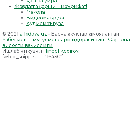
Ҳаж ва умра
Жаҳолатга қарши – маърифат!
Мақола
Видеомаъруза
Аудиомаъруза
© 2021
alhidoya.uz
- Барча ҳуқуқлар ҳимояланган |
Ўзбекистон мусулмонлари идорасининг Фарғона
вилояти вакиллиги
.
Ишлаб чиқувчи
Hindol Kodirov
.
[wbcr_snippet id="16430"]