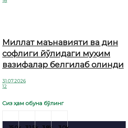
18
Миллат маънавияти ва дин
софлиги йўлидаги муҳим
вазифалар белгилаб олинди
31.07.2026
12
Сиз ҳам обуна бўлинг