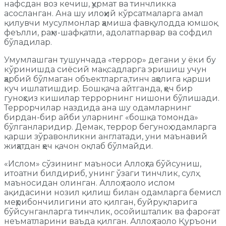
нафсдан воз кечиш, ҳурмат ва тинчликка
асосланган. Ана шу илоҳий кўрсатмаларга амал
қилувчи мусулмонлар ҳамиша фавқулодда юмшоқ
феълли, раҳм-шафқатли, адолатпарвар ва софдил
бўладилар.
Умумлашган тушунчада «террор» дегани у ёки бу
кўринишда сиёсий мақсадларга эришиш учун
ҳарбий бўлмаган объектларга,тинч аҳолига қарши
куч ишлатишдир. Бошқача айтганда, ҳеч бир
гуноҳсиз кишилар террорнинг нишони бўлишади.
Террорчилар наздида ана шу одамларнинг
бирдан-бир айби уларнинг «бошқа томонда»
бўлганларидир. Демак, террор бегуноҳ одамларга
қарши зўравонликни англатади, уни маънавий
жиҳатдан ҳеч қачон оқлаб бўлмайди.
«Ислом» сўзининг маъноси Аллоҳга бўйсуниш,
итоатни билдириб, унинг ўзаги тинчлик, сулҳ
маъносидан олинган. Аллоҳ таоло ислом
ақидасини нозил қилиш билан одамларга бемисл
меҳрибончилигини ато қилган, буйруқларига
бўйсунганларга тинчлик, осойишталик ва фароғат
неъматларини ваъда қилган. Аллоҳ таоло Қуръони