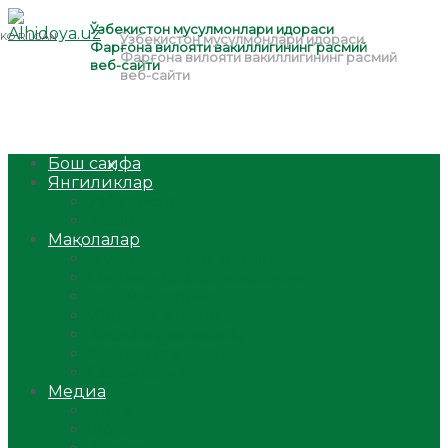
Бош саҳифа
Янгиликлар
Ўзбекистон
Жаҳон
Мақолалар
Мусулмоннинг одоби
Оилам – саодат масканим!
Таълим-тарбия
Ибратли ҳикоялар
Хислатли ҳикматлар
Аёллар саҳифаси
Саломатлик
Медиа
Видео
Фото