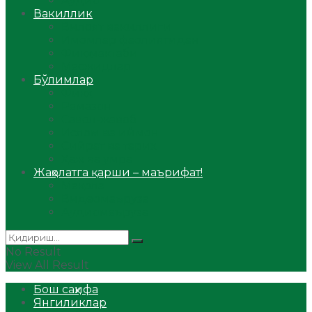
Аудио
Вакиллик
Вилоят вакиллиги
Имомлар фаолиятидан
Фиқҳ мактаби
Масжидлар
Бўлимлар
Фиқҳ
Рамазон
Савол-жавоб
Ислом ва иймон
Сийрат ва тарих
Ҳаж ва умра
Жаҳолатга қарши – маърифат!
Мақола
Видеомаъруза
Аудиомаъруза
No Result
View All Result
Бош саҳифа
Янгиликлар