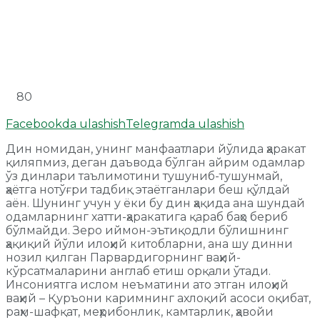
80
Facebookda ulashish
Telegramda ulashish
Дин номидан, унинг манфаатлари йўлида ҳаракат
қиляпмиз, деган даъвода бўлган айрим одамлар
ўз динлари таълимотини тушуниб-тушунмай,
ҳаётга нотўғри тадбиқ этаётганлари беш қўлдай
аён. Шунинг учун у ёки бу дин ҳақида ана шундай
одамларнинг хатти-ҳаракатига қараб баҳо бериб
бўлмайди. Зеро иймон-эътиқодли бўлишнинг
ҳақиқий йўли илоҳий китобларни, ана шу динни
нозил қилган Парвардигорнинг ваҳий-
кўрсатмаларини англаб етиш орқали ўтади.
Инсониятга ислом неъматини ато этган илоҳий
ваҳий – Қуръони каримнинг ахлоқий асоси оқибат,
раҳм-шафқат, меҳрибонлик, камтарлик, ҳавойи