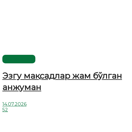
Мақолалар
Эзгу мақсадлар жам бўлган
анжуман
14.07.2026
52