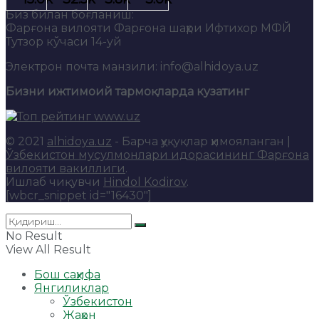
Биз билан боғланиш:
Фарғона вилояти Фарғона шаҳри Ифтихор МФЙ
Тутзор кўчаси 14-уй
Электрон почта манзили: info@alhidoya.uz
Бизни ижтимоий тармоқларда кузатинг
© 2021
alhidoya.uz
- Барча ҳуқуқлар ҳимояланган |
Ўзбекистон мусулмонлари идорасининг Фарғона
вилояти вакиллиги
.
Ишлаб чиқувчи
Hindol Kodirov
.
[wbcr_snippet id="16430"]
No Result
View All Result
Бош саҳифа
Янгиликлар
Ўзбекистон
Жаҳон