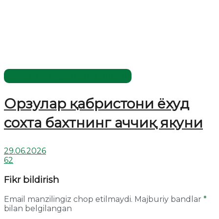
Жаҳолатга қарши - маърифат!
Орзулар қабристони ёхуд
сохта бахтнинг аччиқ якуни
29.06.2026
62
Fikr bildirish
Email manzilingiz chop etilmaydi.
Majburiy bandlar
*
bilan belgilangan