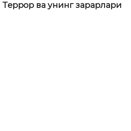
Тeррор ва унинг зарарлари