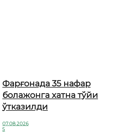
Фарғонада 35 нафар
болажонга хатна тўйи
ўтказилди
07.08.2026
5