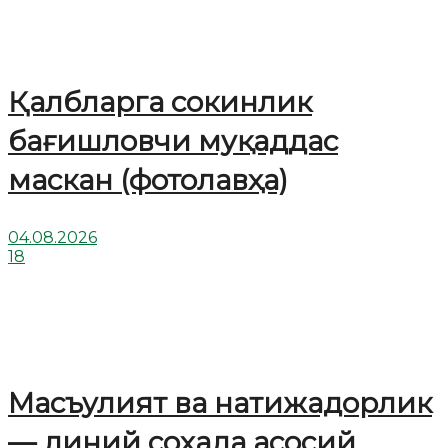
Қалбларга сокинлик
бағишловчи муқаддас
маскан (фотолавҳа)
04.08.2026
18
Масъулият ва натижадорлик
— диний соҳада асосий