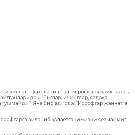
и икки хислат – фахрланиш ва исрофгарчилик хатога
айтганларидек: “Енглар, ичинглар, садақа
а тушмайди”. Яна бир ҳадисда: “Исрофгар жаннатга
 исрофгарга айланиб қолаётганимизни сезмаймиз.