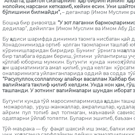
“Албатта, шайтон сизларнинг ҳар бирингизнинг ҳа
нолойиқ нарсани кетказиб, кейин есин. Уни шайто
бўлишини билмайди”,
– деганлар (Имом Муслим ри
Бошқа бир ривоятда:
“У зот лаганни бармоқларим
дедилар”, дейилган (Имом Муслим ва Имом Абу До
Бу ҳадиси шарифда динимиз таомга нисбатан қай 
Хонадонимизда ортиб қолган таомларни ташлаб ю
кўринишларидан биридир. Бунинг ўрнига маҳаллад
бир талабага ёрдам бериш, ўғлини уйлантириш уч
қўллаб юбориш мумкин. Бугунги кунда никоҳ тўйла
ҳам шариатимизга амал қилиб, унда келган кўрсатм
оналаримизга уйланганларида оддий ва содда тўйл
“Расулуллоҳ соллаллоҳу алайҳи васаллам Хайбар 
валиймага таклиф қилиб келдим. Унда нон ҳам, гўшт
ташланди. У зотнинг валиймалари шундан иборат 
Бугунги кунда тўй маросимларимизда ҳаддан таш
можаролар, уруш-жанжаллар, ажралишлар, қудалар
айрим пул топиб ақл топмаган, маънавий савияси
одатларни ўйлаб топяпти. Буларни эшитиб, баъзан
Тўй-маърака — бу фақат шахсий иш эмас, балки и
уни хоҳлаганча сарфлайман дейиш жамоатчиликкка 