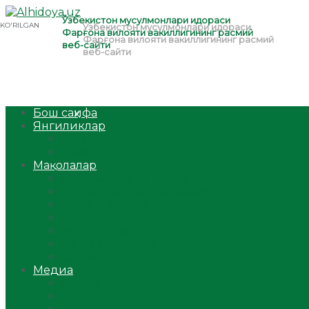
Бош саҳифа
Янгиликлар
Ўзбекистон
Жаҳон
Мақолалар
Мусулмоннинг одоби
Оилам – саодат масканим!
Таълим-тарбия
Ибратли ҳикоялар
Хислатли ҳикматлар
Аёллар саҳифаси
Саломатлик
Медиа
Видео
Фото