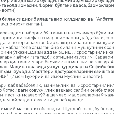
р бир ишида ҳозир бўлади: таомига ҳам ҳозир бўлад
нга қолдирмасин. Фориғ бўлганида эса, бармоқлари
вояти).
из билан сидириб ялашга амр қилдилар ва: “Албатт
вуд ривоят қилган).
даражада эътиборли бўлганини ва тежамкор бўлиши
борилиши, зиёфат ва маросимларни дабдабали, сер
аги ночор яшаётган бир фақир оиланинг кам-кўсти
ун маблағ топа олмаган бир оилани мушкулини осон
рини ўтказишда ҳам ҳаддан ошиш, исрофгарчиликка 
аларни ҳаётимизга тадбиқ этишимиз лозим. Сарвари 
ар қилганликлари барчамизга маълум ва машҳур. А
билан Мадина орасида уч кун турдилар ва Софийя б
 ҳам йўқ эди. У зот тери дастурхонларини ёзишга а
эди”
(Имом Бухорий ва Имом Муслим ривояти).
қари дабдабабозлик, манманлик ва исрофгарчилик
 ўртасидаги совуқчилик ваҳоказо салбий оқибитлар
 паст кимсалар тўй-ҳашамлар, маъракаларни ўткази
 одам ҳайратдан ёқасини ушлаб қолади.
жтимоий масала ҳисобланади. Шундай экан, бу бора
нисбатан ҳурматсизлик ёки уларни назар писан қи