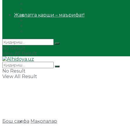
Сийрат ва тарих
Ҳаж ва умра
Жаҳолатга қарши – маърифат!
Мақола
Видеомаъруза
Аудиомаъруза
No Result
View All Result
No Result
View All Result
Бош саҳифа
Мақолалар