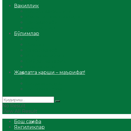
Аудио
Вакиллик
Вилоят вакиллиги
Имомлар фаолиятидан
Фиқҳ мактаби
Масжидлар
Бўлимлар
Фиқҳ
Рамазон
Савол-жавоб
Ислом ва иймон
Сийрат ва тарих
Ҳаж ва умра
Жаҳолатга қарши – маърифат!
Мақола
Видеомаъруза
Аудиомаъруза
No Result
View All Result
Бош саҳифа
Янгиликлар