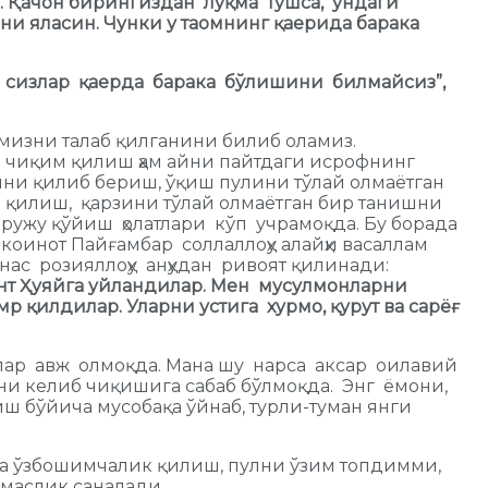
и. Қачон бирингиздан луқма тушса, ундаги
ни яласин. Чунки у таомнинг қаерида барака
а сизлар қаерда барака бўлишини билмайсиз”,
мизни талаб қилганини билиб оламиз.
 чиқим қилиш ҳам айни пайтдаги исрофнинг
ни қилиб бериш, ўқиш пулини тўлай олмаётган
 қилиш, қарзини тўлай олмаётган бир танишни
ружу қўйиш ҳолатлари кўп учрамоқда. Бу борада
коинот Пайғамбар соллаллоҳу алайҳи васаллам
нас розияллоҳу анҳудан ривоят қилинади:
инт Ҳуяйга уйландилар. Мен мусулмонларни
мр қилдилар. Уларни устига хурмо, қурут ва сарёғ
лар авж олмоқда. Мана шу нарса аксар оилавий
ни келиб чиқишига сабаб бўлмоқда. Энг ёмони,
ш бўйича мусобақа ўйнаб, турли-туман янги
да ўзбошимчалик қилиш, пулни ўзим топдимми,
лмаслик саналади.