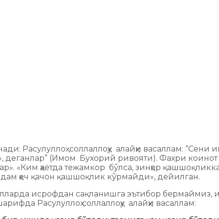
инади: Расулуллоҳ соллаллоҳу алайҳи васаллам: “Сен
», деганлар” (Имом Бухорий ривояти). Фахри коинот 
р». «Ким ҳаётда тежамкор бўлса, зинҳор қашшоқликк
дам ҳеч қачон қашшоқлик кўрмайди», дейилган.
 ҳолларда исрофдан сақланишга эътибор бермаймиз,
арифда Расулуллоҳ соллаллоҳу алайҳи васаллам: