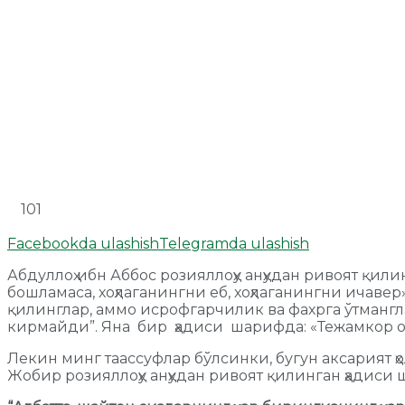
101
Facebookda ulashish
Telegramda ulashish
Абдуллоҳ ибн Аббос розияллоҳу анҳудан ривоят қил
бошламаса, хоҳлаганингни еб, хоҳлаганингни ичавер
қилинглар, аммо исрофгарчилик ва фахрга ўтмангла
кирмайди”. Яна бир ҳадиси шарифда: «Тежамкор о
Лекин минг таассуфлар бўлсинки, бугун аксарият
Жобир розияллоҳу анҳудан ривоят қилинган ҳадиси ш