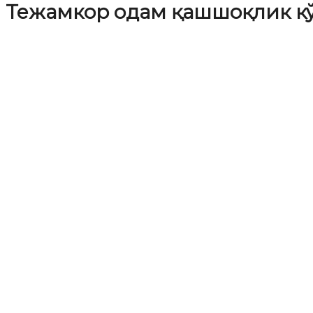
Тежамкор одам қашшоқлик к