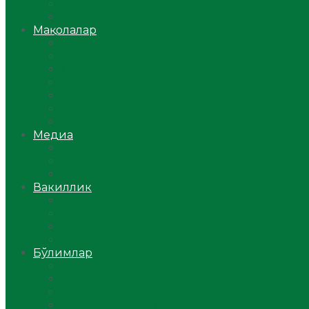
Ўзбекистон
Жаҳон
Мақолалар
Мусулмоннинг одоби
Оилам – саодат масканим!
Таълим-тарбия
Ибратли ҳикоялар
Хислатли ҳикматлар
Аёллар саҳифаси
Саломатлик
Медиа
Видео
Фото
Аудио
Вакиллик
Вилоят вакиллиги
Имомлар фаолиятидан
Фиқҳ мактаби
Масжидлар
Бўлимлар
Фиқҳ
Рамазон
Савол-жавоб
Ислом ва иймон