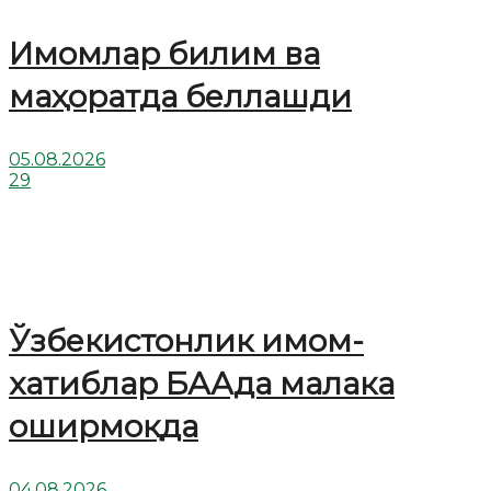
Имомлар билим ва
маҳоратда беллашди
05.08.2026
29
Ўзбекистонлик имом-
хатиблар БААда малака
оширмоқда
04.08.2026