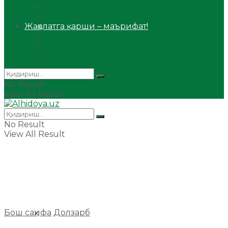
Сийрат ва тарих
Ҳаж ва умра
Жаҳолатга қарши – маърифат!
Мақола
Видеомаъруза
Аудиомаъруза
No Result
View All Result
No Result
View All Result
Бош саҳифа
Долзарб