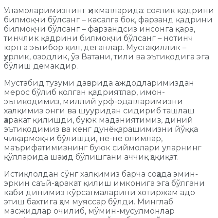
Уламоларимизнинг ҳикматларида: соғлик қадрини
билмоқчи бўлсанг – касалга боқ, фарзанд қадрини
билмоқчи бўлсанг – фарзандсиз инсонга қара,
тинчлик қадрини билмоқчи бўлсанг – нотинч
юртга эътибор қил, деганлар. Мустақиллик –
ҳурлик, озодлик, ўз Ватани, тили ва эътиқодига эга
бўлиш демакдир.
Мустабид тузуми даврида аждодларимиздан
мерос бўлиб қолган қадриятлар, имон-
эътиқодимиз, миллий урф-одатларимизни
халқимиз онги ва шууридан сидириб ташлаш
ҳаракат қилишди, буюк маданиятимиз, диний
эътиқодимиз ва кенг дунёқарашимизни йўққа
чиқармоқчи бўлишди, не-не олимлар,
маърифатимизнинг буюк сиймолари уларнинг
қўлларида шаҳид бўлишгани аччиқ ҳақиқат.
Истиқлолдан сўнг халқимиз барча соҳада эмин-
эркин саъй-ҳаракат қилиш имконига эга бўлгани
каби динимиз кўрсатмаларини хотиржам адо
этиш бахтига ҳам муяссар бўлди. Минглаб
масжидлар очилиб, мўмин-мусулмонлар