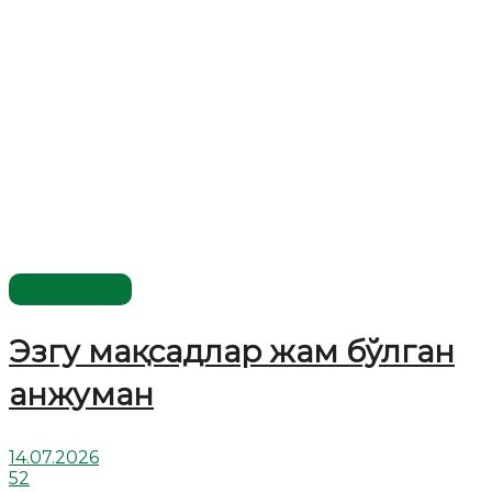
Мақолалар
Эзгу мақсадлар жам бўлган
анжуман
14.07.2026
52