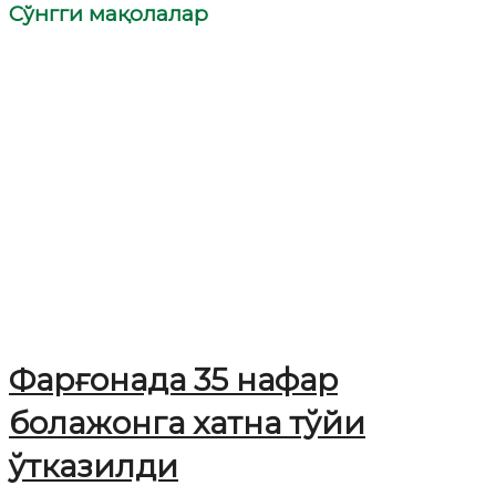
Сўнгги мақолалар
Фарғонада 35 нафар
болажонга хатна тўйи
ўтказилди