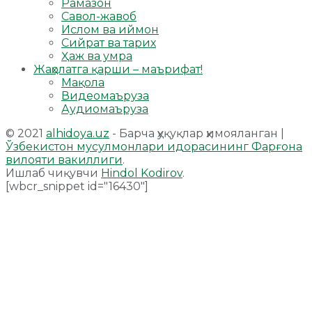
Рамазон
Савол-жавоб
Ислом ва иймон
Сийрат ва тарих
Ҳаж ва умра
Жаҳолатга қарши – маърифат!
Мақола
Видеомаъруза
Аудиомаъруза
© 2021
alhidoya.uz
- Барча ҳуқуқлар ҳимояланган |
Ўзбекистон мусулмонлари идорасининг Фарғона
вилояти вакиллиги
.
Ишлаб чиқувчи
Hindol Kodirov
.
[wbcr_snippet id="16430"]