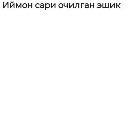
Иймон сари очилган эшик