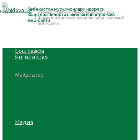
Бош саҳифа
Янгиликлар
Ўзбекистон
Жаҳон
Мақолалар
Мусулмоннинг одоби
Оилам – саодат масканим!
Таълим-тарбия
Ибратли ҳикоялар
Хислатли ҳикматлар
Аёллар саҳифаси
Саломатлик
Медиа
Видео
Фото