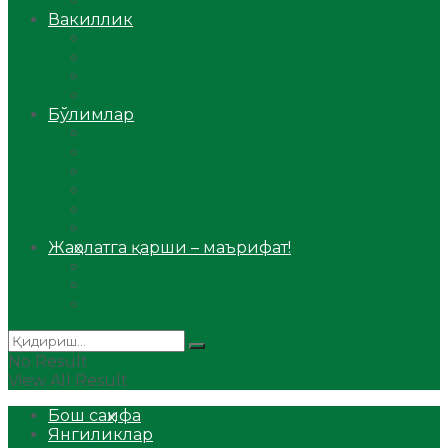
Аудио
Вакиллик
Вилоят вакиллиги
Имомлар фаолиятидан
Фиқҳ мактаби
Масжидлар
Бўлимлар
Фиқҳ
Рамазон
Савол-жавоб
Ислом ва иймон
Сийрат ва тарих
Ҳаж ва умра
Жаҳолатга қарши – маърифат!
Мақола
Видеомаъруза
Аудиомаъруза
No Result
View All Result
Бош саҳифа
Янгиликлар