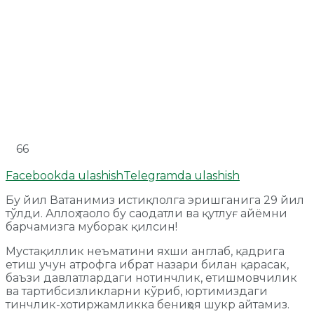
66
Facebookda ulashish
Telegramda ulashish
Бу йил Ватанимиз истиқлолга эришганига 29 йил
тўлди. Аллоҳ таоло бу саодатли ва қутлуғ айёмни
барчамизга муборак қилсин!
Мустақиллик неъматини яхши англаб, қадрига
етиш учун атрофга ибрат назари билан қарасак,
баъзи давлатлардаги нотинчлик, етишмовчилик
ва тартибсизликларни кўриб, юртимиздаги
тинчлик-хотиржамликка бениҳоя шукр айтамиз.