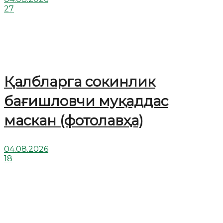
27
Қалбларга сокинлик
бағишловчи муқаддас
маскан (фотолавҳа)
04.08.2026
18