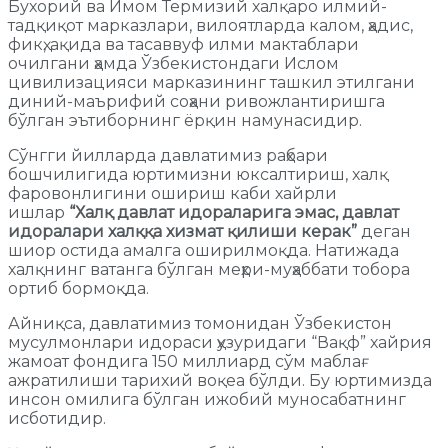
Бухорий ва Имом Термизий халқаро илмий-
тадқиқот марказлари, вилоятларда калом, ҳадис,
фикҳ, ақида ва тасаввуф илми мактаблари
очилгани ҳамда Ўзбекистондаги Ислом
цивилизацияси марказининг ташкил этилгани
диний-маърифий соҳани ривожлантиришга
бўлган эътиборнинг ёрқин намунасидир.
Сўнгги йилларда давлатимиз раҳбари
бошчилигида юртимизни юксалтириш, халқ
фаровонлигини ошириш каби хайрли
ишлар
“Халқ давлат идораларига эмас, давлат
идоралари халққа хизмат қилиши керак”
деган
шиор остида амалга оширилмоқда. Натижада
халқнинг ватанга бўлган меҳри-муҳаббати тобора
ортиб бормоқда.
Айниқса, давлатимиз томонидан Ўзбекистон
мусулмонлари идораси ҳузуридаги “Вақф” хайрия
жамоат фондига 150 миллиард сўм маблағ
ажратилиши тарихий воқеа бўлди. Бу юртимизда
инсон омилига бўлган ижобий муносабатнинг
исботидир.