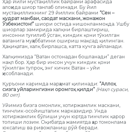
Ҳар йили мустақиллик байрами арафасида
алоҳида шиор танлаб олинади. Бу йил
мустақилликнинг 29 йиллик байрами
“Сен –
қудрат манбаи, саодат маскани, жонажон
Ўзбекистон!”
шиори остида нишонланмоқда. Ушбу
шиорлар замирида халқни бирлаштириш,
инсонни туғилиб ўсган, киндик қони тўкилган
ватанига муҳаббатини ошириш мақсад қилинган.
Ҳақиқатан, халқ бирлашса, катта кучга айланади.
Халқимизда “Ватан остонадан бошланади” деган
нақл бор. Ҳар бир инсон учун киндик қони
тўкилган тупроқ, энг кичик Ватан – уйи
ҳисобланади.
Қуръони каримда марҳамат қилинади:
“Аллоҳ
сизга уйларингизни оромгоҳ қилди”
(Наҳл сураси,
80 оят)
.
Уйимиз бизга омонлик, хотиржамлик маскани,
тинчлик-осойишталик марказидир. Унда
хотиржамлик бўлиши учун юртда тинчлик қарор
топиши лозим. Оқибатда жамиятда ҳар томонлама
юксалиш ва ривожланиш рўй беради.