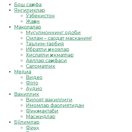
Бош саҳифа
Янгиликлар
Ўзбекистон
Жаҳон
Мақолалар
Мусулмоннинг одоби
Оилам – саодат масканим!
Таълим-тарбия
Ибратли ҳикоялар
Хислатли ҳикматлар
Аёллар саҳифаси
Саломатлик
Медиа
Видео
Фото
Аудио
Вакиллик
Вилоят вакиллиги
Имомлар фаолиятидан
Фиқҳ мактаби
Масжидлар
Бўлимлар
Фиқҳ