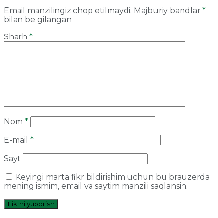
Email manzilingiz chop etilmaydi.
Majburiy bandlar
*
bilan belgilangan
Sharh
*
Nom
*
E-mail
*
Sayt
Keyingi marta fikr bildirishim uchun bu brauzerda
mening ismim, email va saytim manzili saqlansin.