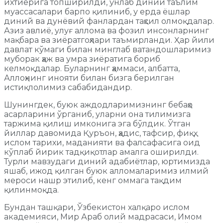
ихтиёрига топширилди, ўнлаб диний таълим
муассасалари барпо қилиниб, у ерда ёшлар
диний ва дунёвий фанлардан таҳсил олмоқдалар.
Азиз авлиё, улуғ аллома ва фозил инсонларнинг
мақбара ва зиёратгоҳлари таъмирланди. Ҳар йили
давлат кўмаги билан минглаб ватандошларимиз
муборак ҳаж ва умра зиёратига бориб
келмоқдалар. Буларнинг ҳаммаси, албатта,
Аллоҳнинг инояти билан бизга берилган
истиқлолимиз сабабидандир.
Шунингдек, буюк аждодларимизнинг бебаҳо
асарларини ўрганиб, уларни она тилимизга
таржима қилиш имконига эга бўлдик. Ўтган
йиллар давомида Қуръон, ҳадис, тафсир, фиқҳ,
ислом тарихи, маданияти ва фалсафасига оид
кўплаб йирик тадқиқотлар амалга оширилди.
Турли мавзудаги диний адабиётлар, юртимизда
яшаб, ижод қилган буюк алломаларимиз илмий
мероси нашр этилиб, кенг оммага тақдим
қилинмоқда.
Бундан ташқари, Ўзбекистон халқаро ислом
академияси, Мир Араб олий мадрасаси, Имом