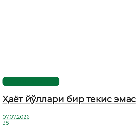
Хислатли ҳикматлар
Ҳаёт йўллари бир текис эмас
07.07.2026
38