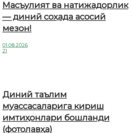
Масъулият ва натижадорлик
— диний соҳада асосий
мезон!
01.08.2026
21
Диний таълим
муассасаларига кириш
имтиҳонлари бошланди
(фотолавҳа)