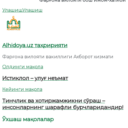
Фарғона вилояти бош имом-хатиби
Улашиш
Улашиш
Alhidoya.uz таҳририяти
Фарғона вилояти вакиллиги Ахборот хизмати
Олдинги мақола
Истиқлол – улуғ неъмат
Кейинги мақола
Тинчлик ва хотиржамжикни сўраш –
инсонларнинг шарафли бурчларидандир!
Ўхшаш мақолалар