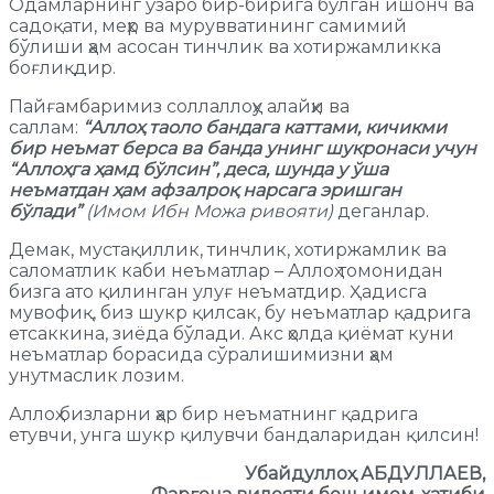
Одамларнинг ўзаро бир-бирига бўлган ишонч ва
садоқати, меҳр ва мурувватининг самимий
бўлиши ҳам асосан тинчлик ва хотиржамликка
боғлиқдир.
Пайғамбаримиз соллаллоҳу алайҳи ва
саллам:
“Аллоҳ таоло бандага каттами, кичикми
бир неъмат берса ва банда унинг шукронаси учун
“Аллоҳга ҳамд бўлсин”, деса, шунда у ўша
неъматдан ҳам афзалроқ нарсага эришган
бўлади”
(Имом Ибн Можа ривояти)
деганлар.
Демак, мустақиллик, тинчлик, хотиржамлик ва
саломатлик каби неъматлар – Аллоҳ томонидан
бизга ато қилинган улуғ неъматдир. Ҳадисга
мувофиқ, биз шукр қилсак, бу неъматлар қадрига
етсаккина, зиёда бўлади. Акс ҳолда қиёмат куни
неъматлар борасида сўралишимизни ҳам
унутмаслик лозим.
Аллоҳ бизларни ҳар бир неъматнинг қадрига
етувчи, унга шукр қилувчи бандаларидан қилсин!
Убайдуллоҳ АБДУЛЛАЕВ,