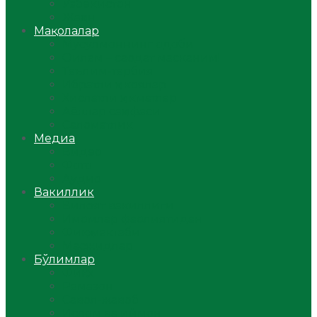
Ўзбекистон
Жаҳон
Мақолалар
Мусулмоннинг одоби
Оилам – саодат масканим!
Таълим-тарбия
Ибратли ҳикоялар
Хислатли ҳикматлар
Аёллар саҳифаси
Саломатлик
Медиа
Видео
Фото
Аудио
Вакиллик
Вилоят вакиллиги
Имомлар фаолиятидан
Фиқҳ мактаби
Масжидлар
Бўлимлар
Фиқҳ
Рамазон
Савол-жавоб
Ислом ва иймон