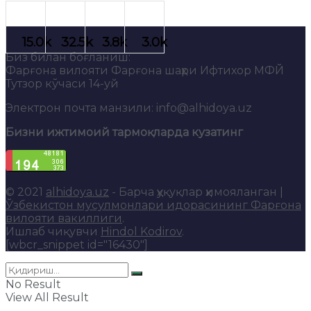
Биз билан боғланиш:
Фарғона вилояти Фарғона шаҳри Ифтихор МФЙ
Тутзор кўчаси 14-уй
Электрон почта манзили: info@alhidoya.uz
Бизни ижтимоий тармоқларда кузатинг
© 2021
alhidoya.uz
- Барча ҳуқуқлар ҳимояланган |
Ўзбекистон мусулмонлари идорасининг Фарғона
вилояти вакиллиги
.
Ишлаб чиқувчи
Hindol Kodirov
.
[wbcr_snippet id="16430"]
No Result
View All Result