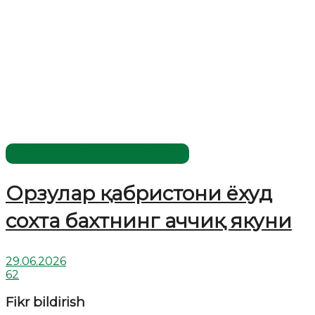
Жаҳолатга қарши - маърифат!
Орзулар қабристони ёхуд
сохта бахтнинг аччиқ якуни
29.06.2026
62
Fikr bildirish