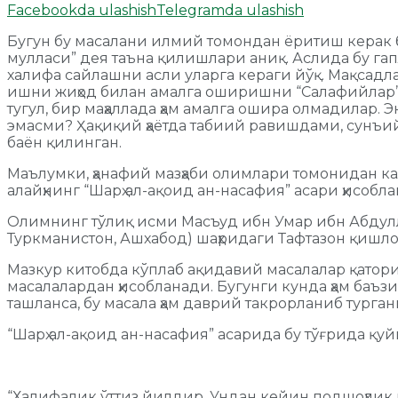
Facebookda ulashish
Telegramda ulashish
Бугун бу масалани илмий томондан ёритиш керак б
мулласи” дея таъна қилишлари аниқ. Аслида бу га
халифа сайлашни асли уларга кераги йўқ. Мақсадла
ишни жиҳод билан амалга оширишни “Салафийлар” 
тугул, бир маҳаллада ҳам амалга ошира олмадилар
эмасми? Ҳақиқий ҳаётда табиий равишдами, сунъи
баён қилинган.
Маълумки, ҳанафий мазҳаби олимлари томонидан ка
алайҳнинг “Шарҳ ал-ақоид ан-насафия” асари ҳисобла
Олимнинг тўлиқ исми Масъуд ибн Умар ибн Абдуллоҳ 
Туркманистон, Ашхабод) шаҳридаги Тафтазон қишло
Мазкур китобда кўплаб ақидавий масалалар қатори 
масалалардан ҳисобланади. Бугунги кунда ҳам баъ
ташланса, бу масала ҳам даврий такрорланиб турган
“Шарҳ ал-ақоид ан-насафия” асарида бу тўғрида қу
“Халифалик ўттиз йилдир. Ундан кейин подшоҳлик 