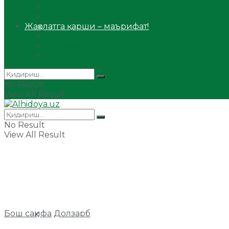
Сийрат ва тарих
Ҳаж ва умра
Жаҳолатга қарши – маърифат!
Мақола
Видеомаъруза
Аудиомаъруза
No Result
View All Result
No Result
View All Result
Бош саҳифа
Долзарб