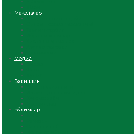
Ўзбекистон
Жаҳон
Мақолалар
Мусулмоннинг одоби
Оилам – саодат масканим!
Таълим-тарбия
Ибратли ҳикоялар
Хислатли ҳикматлар
Аёллар саҳифаси
Саломатлик
Медиа
Видео
Фото
Аудио
Вакиллик
Вилоят вакиллиги
Имомлар фаолиятидан
Фиқҳ мактаби
Масжидлар
Бўлимлар
Фиқҳ
Рамазон
Савол-жавоб
Ислом ва иймон