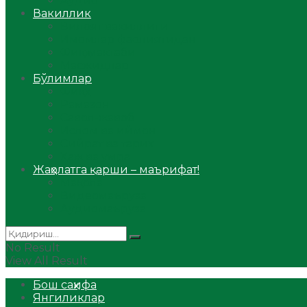
Аудио
Вакиллик
Вилоят вакиллиги
Имомлар фаолиятидан
Фиқҳ мактаби
Масжидлар
Бўлимлар
Фиқҳ
Рамазон
Савол-жавоб
Ислом ва иймон
Сийрат ва тарих
Ҳаж ва умра
Жаҳолатга қарши – маърифат!
Мақола
Видеомаъруза
Аудиомаъруза
No Result
View All Result
Бош саҳифа
Янгиликлар