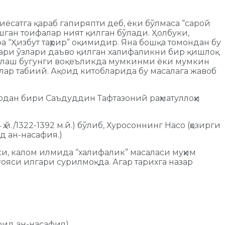
ёсатга қараб гапиряпти деб, ёки бўлмаса “сарой
ган тоифалар ният қилган бўлади. Ҳолбуки,
а “Ҳизбут таҳрир” оқимидир. Яна бошқа томондан бу
лари ўзлари даъво қилган халифаликни бир қишлоқ
 сайлаш бугунги воқеъликда мумкинми ёки мумкин
ар табиий. Ақоид китобларида бу масалага жавоб
ардан бири Саъдуддин Тафтазоний раҳматуллоҳи
/1322-1392 м.й.) бўлиб, Хуросоннинг Насо (ҳозирги
д ан-насафия.)
ки, калом илмида “халифалик” масаласи муҳим
ояси илгари сурилмоқда. Агар тарихга назар
оид ан-насафия).