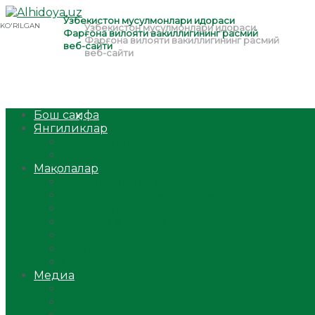
Бош саҳифа
Янгиликлар
Ўзбекистон
Жаҳон
Мақолалар
Мусулмоннинг одоби
Оилам – саодат масканим!
Таълим-тарбия
Ибратли ҳикоялар
Хислатли ҳикматлар
Аёллар саҳифаси
Саломатлик
Медиа
Видео
Фото