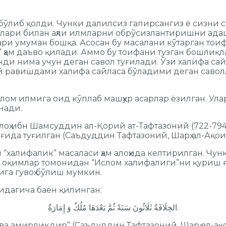
ўлиб қолди. Чунки далилсиз гапирсангиз ё сизни си
плари билан аҳли илмларни обрўсизлантиришни адаш
ри умуман бошқа. Асосан бу масалани кўтарган тоиф
ҳам даъво қилади. Аммо бу тоифани тузган бошлиқ
. Энди нима учун деган савол туғилади. Ўзи халифа
й равишдами халифа сайласа бўладими деган саволл
лом илмига оид кўплаб машҳур асарлар ёзилган. Ул
нади.
ибн Шамсуддин ал-Қорий ат-Тафтазоний (722-794 ҳ.й.
ғида туғилган (Саъдуддин Тафтазоний, Шарҳ ал-Ақои
“халифалик” масаласи ҳам алоҳида келтирилган. Чун
зи оқимлар томонидан “Ислом халифалиги”ни қуриш ғ
ига гувоҳ бўлиш мумкин.
йидагича баён қилинган:
الخِلَافَةُ ثَلَاثُونَ سَنَةً ثُمَّ بَعْدَهَا مُلُكٌ وَ إِمَارَةٌ.
ва амирликдир” (Саъдуддин Тафтазоний, Шарҳ ал-ақ