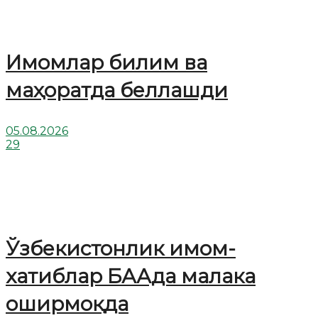
Имомлар билим ва
маҳоратда беллашди
05.08.2026
29
Ўзбекистонлик имом-
хатиблар БААда малака
оширмоқда