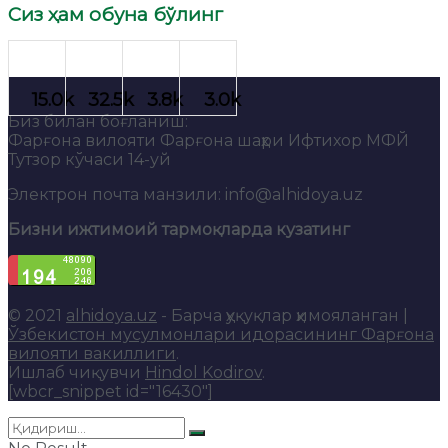
Сиз ҳам обуна бўлинг
Биз билан боғланиш:
Фарғона вилояти Фарғона шаҳри Ифтихор МФЙ
Тутзор кўчаси 14-уй
Электрон почта манзили: info@alhidoya.uz
Бизни ижтимоий тармоқларда кузатинг
© 2021
alhidoya.uz
- Барча ҳуқуқлар ҳимояланган |
Ўзбекистон мусулмонлари идорасининг Фарғона
вилояти вакиллиги
.
Ишлаб чиқувчи
Hindol Kodirov
.
[wbcr_snippet id="16430"]