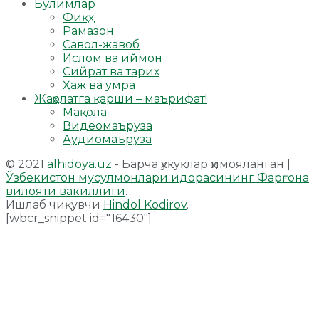
Бўлимлар
Фиқҳ
Рамазон
Савол-жавоб
Ислом ва иймон
Сийрат ва тарих
Ҳаж ва умра
Жаҳолатга қарши – маърифат!
Мақола
Видеомаъруза
Аудиомаъруза
© 2021
alhidoya.uz
- Барча ҳуқуқлар ҳимояланган |
Ўзбекистон мусулмонлари идорасининг Фарғона
вилояти вакиллиги
.
Ишлаб чиқувчи
Hindol Kodirov
.
[wbcr_snippet id="16430"]