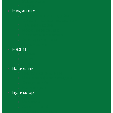
Ўзбекистон
Жаҳон
Мақолалар
Мусулмоннинг одоби
Оилам – саодат масканим!
Таълим-тарбия
Ибратли ҳикоялар
Хислатли ҳикматлар
Аёллар саҳифаси
Саломатлик
Медиа
Видео
Фото
Аудио
Вакиллик
Вилоят вакиллиги
Имомлар фаолиятидан
Фиқҳ мактаби
Масжидлар
Бўлимлар
Фиқҳ
Рамазон
Савол-жавоб
Ислом ва иймон