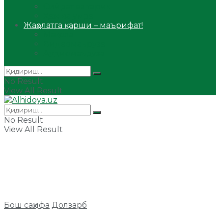
Сийрат ва тарих
Ҳаж ва умра
Жаҳолатга қарши – маърифат!
Мақола
Видеомаъруза
Аудиомаъруза
No Result
View All Result
No Result
View All Result
Бош саҳифа
Долзарб