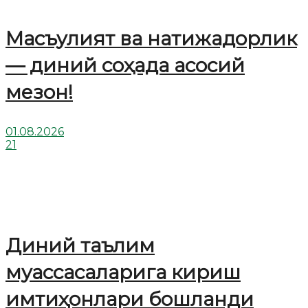
Масъулият ва натижадорлик
— диний соҳада асосий
мезон!
01.08.2026
21
Диний таълим
муассасаларига кириш
имтиҳонлари бошланди