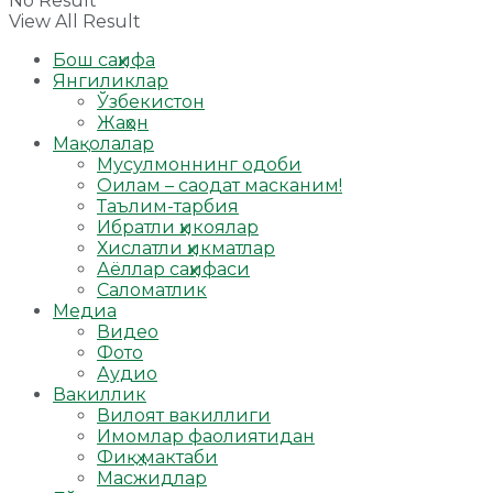
No Result
View All Result
Бош саҳифа
Янгиликлар
Ўзбекистон
Жаҳон
Мақолалар
Мусулмоннинг одоби
Оилам – саодат масканим!
Таълим-тарбия
Ибратли ҳикоялар
Хислатли ҳикматлар
Аёллар саҳифаси
Саломатлик
Медиа
Видео
Фото
Аудио
Вакиллик
Вилоят вакиллиги
Имомлар фаолиятидан
Фиқҳ мактаби
Масжидлар