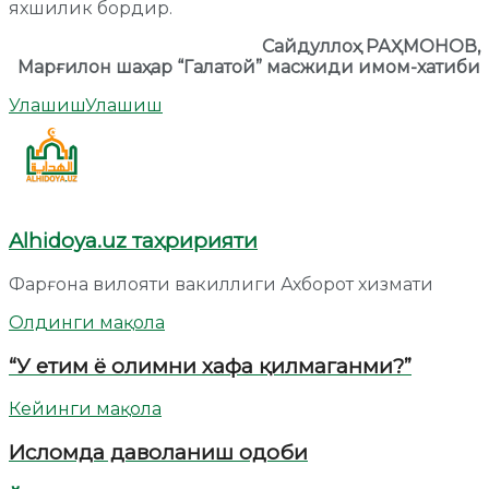
яхшилик бордир.
Сайдуллоҳ РАҲМОНОВ,
Марғилон шаҳар “
Галатой
”
масжиди имом-хатиби
Улашиш
Улашиш
Alhidoya.uz таҳририяти
Фарғона вилояти вакиллиги Ахборот хизмати
Олдинги мақола
“У етим ё олимни хафа қилмаганми?”
Кейинги мақола
Исломда даволаниш одоби