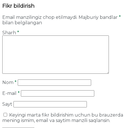
Fikr bildirish
Email manzilingiz chop etilmaydi.
Majburiy bandlar
*
bilan belgilangan
Sharh
*
Nom
*
E-mail
*
Sayt
Keyingi marta fikr bildirishim uchun bu brauzerda
mening ismim, email va saytim manzili saqlansin.