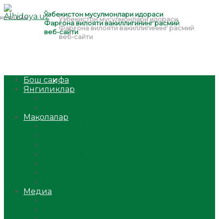
Бош саҳифа
Янгиликлар
Ўзбекистон
Жаҳон
Мақолалар
Мусулмоннинг одоби
Оилам – саодат масканим!
Таълим-тарбия
Ибратли ҳикоялар
Хислатли ҳикматлар
Аёллар саҳифаси
Саломатлик
Медиа
Видео
Фото