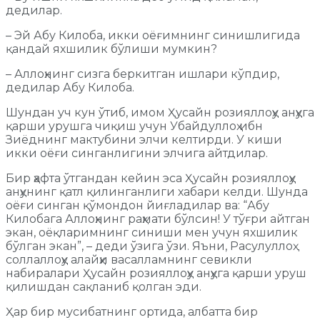
дедилар.
– Эй Абу Килоба, икки оёғимнинг синишлигида
қандай яхшилик бўлиши мумкин?
– Аллоҳнинг сизга беркитган ишлари кўпдир,
дедилар Абу Килоба.
Шундан уч кун ўтиб, имом Ҳусайн розияллоҳу анҳуга
қарши урушга чиқиш учун Убайдуллоҳ ибн
Зиёднинг мактубини элчи келтирди. У киши
икки оёғи синганлигини элчига айтдилар.
Бир ҳафта ўтгандан кейин эса Ҳусайн розияллоҳу
анҳунинг қатл қилинганлиги хабари келди. Шунда
оёғи синган қўмондон йиғладилар ва: “Абу
Килобага Аллоҳнинг раҳмати бўлсин! У тўғри айтган
экан, оёқларимнинг синиши мен учун яхшилик
бўлган экан”, – деди ўзига ўзи. Яъни, Расулуллоҳ
соллаллоҳу алайҳи васалламнинг севикли
набиралари Ҳусайн розияллоҳу анҳуга қарши уруш
қилишдан сақланиб қолган эди.
Ҳар бир мусибатнинг ортида, албатта бир