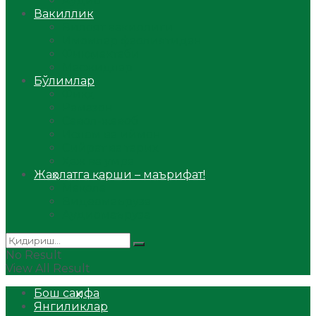
Аудио
Вакиллик
Вилоят вакиллиги
Имомлар фаолиятидан
Фиқҳ мактаби
Масжидлар
Бўлимлар
Фиқҳ
Рамазон
Савол-жавоб
Ислом ва иймон
Сийрат ва тарих
Ҳаж ва умра
Жаҳолатга қарши – маърифат!
Мақола
Видеомаъруза
Аудиомаъруза
No Result
View All Result
Бош саҳифа
Янгиликлар