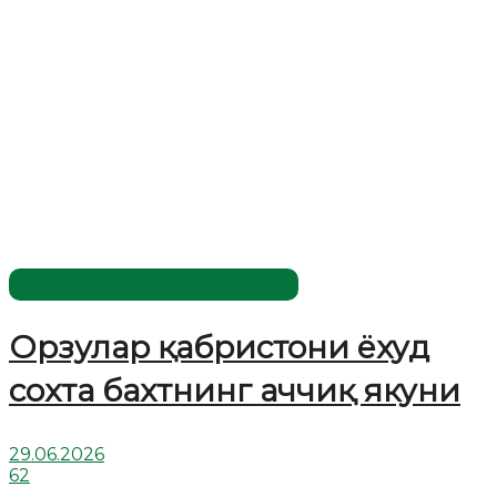
Жаҳолатга қарши - маърифат!
Орзулар қабристони ёхуд
сохта бахтнинг аччиқ якуни
29.06.2026
62