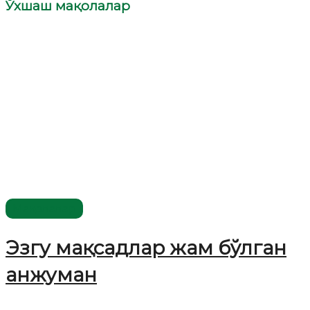
Ўхшаш мақолалар
Мақолалар
Эзгу мақсадлар жам бўлган
анжуман