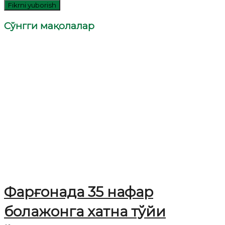
Сўнгги мақолалар
Фарғонада 35 нафар
болажонга хатна тўйи