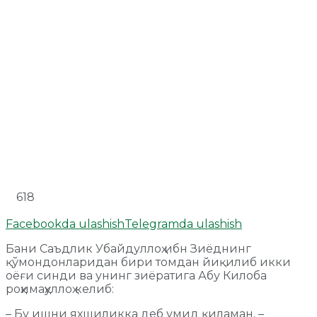
618
Facebookda ulashish
Telegramda ulashish
Бани Саъдлик Убайдуллоҳ ибн Зиёднинг
қўмондонларидан бири томдан йиқилиб икки
оёғи синди ва унинг зиёратига Абу Килоба
роҳимаҳуллоҳ келиб:
– Бу ишни яхшиликка деб умид қиламан, –