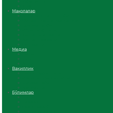
Ўзбекистон
Жаҳон
Мақолалар
Мусулмоннинг одоби
Оилам – саодат масканим!
Таълим-тарбия
Ибратли ҳикоялар
Хислатли ҳикматлар
Аёллар саҳифаси
Саломатлик
Медиа
Видео
Фото
Аудио
Вакиллик
Вилоят вакиллиги
Имомлар фаолиятидан
Фиқҳ мактаби
Масжидлар
Бўлимлар
Фиқҳ
Рамазон
Савол-жавоб
Ислом ва иймон