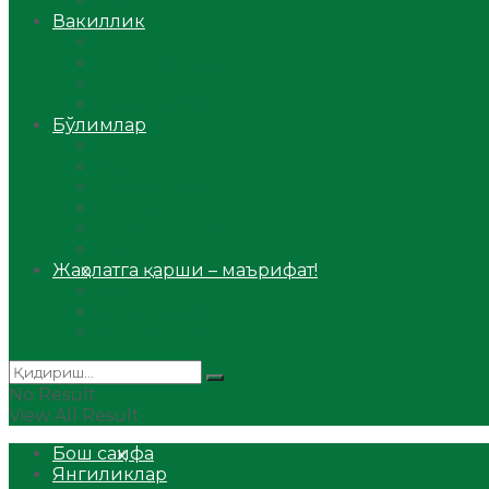
Аудио
Вакиллик
Вилоят вакиллиги
Имомлар фаолиятидан
Фиқҳ мактаби
Масжидлар
Бўлимлар
Фиқҳ
Рамазон
Савол-жавоб
Ислом ва иймон
Сийрат ва тарих
Ҳаж ва умра
Жаҳолатга қарши – маърифат!
Мақола
Видеомаъруза
Аудиомаъруза
No Result
View All Result
Бош саҳифа
Янгиликлар