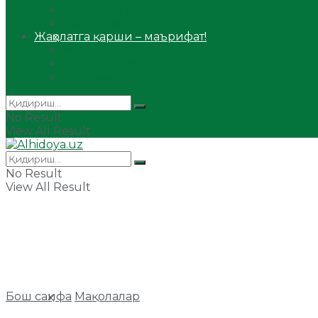
Сийрат ва тарих
Ҳаж ва умра
Жаҳолатга қарши – маърифат!
Мақола
Видеомаъруза
Аудиомаъруза
No Result
View All Result
No Result
View All Result
Бош саҳифа
Мақолалар