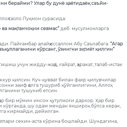
ини берайми? Улар бу дунё ҳаётидаёқ саъйи-
ллоҳ таоло Луқмон сурасида:
р ва мақтанчоқни севмас”
деб мусулмонларга
ди. Пайғамбар алайҳиссаллом Абу Саълабага:
“Агар
ъқуллаганини кўрсанг, ўзингни эҳтиёт қилгин”
ишиш учун жидду-жаҳд, ғайрат, ҳаракат, талаб-истак
ккур қилсин. Куч-қувват билан фахр қилувчилар
сонни заиф ҳолга тушуриб қўйганлигини, Аллоҳ
илганини тушуниб етсин.
ҳар бир мўмин инсон қутулмоғи даркор. Ҳар бир
и кўрганда, шу одам мендан яхшироқ бўлса керак,
тга кирмайди, дейилган.
атлари секин-аста кўрина бошлайди. Шундагина,