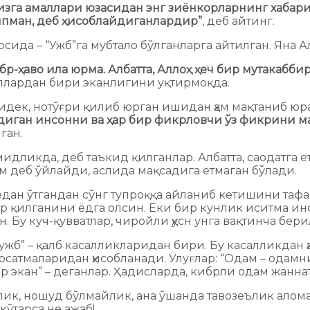
“Сизга амаллари юзасидан энг зиёнкорларнинг хабар
иляпман, деб ҳисоблайдиганлардир”
, деб айтинг.
сида – “Ужб”га мубтало бўлганларга айтилган. Яна А
р-ҳаво ила юрма. Албатта, Аллоҳ ҳеч бир мутакабби
ллардан бири эканлигини уқтирмоқда.
идек, нотўғри қилиб юрган ишидан ҳам мақтаниб юра
диган инсонни ва ҳар бир фикрловчи ўз фикрини ма
ган.
дликда, деб таъкид қилганлар. Албатта, саодатга ет
м деб ўйлайди, аслида мақсадига етмаган бўлади.
дан ўтгандан сўнг тупроққа айланиб кетишини тафа
чор қилганини ёдга олсин. Ёки бир кунлик иситма ин
 Бу куч-қувватлар, чиройли ҳусн унга вақтинча бер
“ужб” – қалб касалликларидан бири. Бу касалликдан 
рсатмаларидан ҳисобланади. Улуғлар: “Одам – одамн
р экан” – деганлар. Ҳадисларда, кибрли одам жанна
лик, ношуд бўлмайлик, ана ўшанда тавозеълик алом
ўтарса не ажаб!