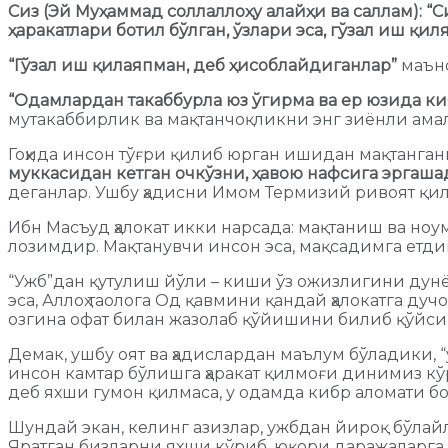
Сиз (Эй Муҳаммад соллаллоҳу алайҳи ва саллам): 
ҳаракатлари ботил бўлган, ўзлари эса, гўзал иш қ
“Гўзал иш қилаяпман, деб ҳисоблайдиганлар”
маъно
“Одамлардан такаббурла юз ўгирма ва ер юзида киб
мутакаббирлик ва мақтанчоқликни энг зиёнли ама
Гоҳида инсон тўғри қилиб юрган ишидан мақтанган
муккасидан кетган очкўзни, ҳавою нафсига эргаша
деганлар. Ушбу ҳадисни Имом Термизий ривоят қил
Ибн Масъуд ҳалокат икки нарсада: мақтаниш ва ноуми
лозимдир. Мақтанувчи инсон эса, мақсадимга етди
“Ужб”дан қутулиш йўли – киши ўз ожизлигини дунё
эса, Аллоҳ таолога Од қавмини қандай ҳалокатга ду
озгина офат билан жазолаб қўйишини билиб қўйсин.
Демак, ушбу оят ва ҳадислардан маълум бўладики, 
инсон камтар бўлишга ҳаракат қилмоғи динимиз кў
деб яхши гумон қилмаса, у одамда кибр аломати бо
Шундай экан, келинг азизлар, ужбдан йироқ бўлай
Яратган бизларни яхши кўриб, юқори даражаларга к