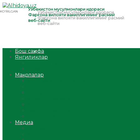
Бош саҳифа
Янгиликлар
Ўзбекистон
Жаҳон
Мақолалар
Мусулмоннинг одоби
Оилам – саодат масканим!
Таълим-тарбия
Ибратли ҳикоялар
Хислатли ҳикматлар
Аёллар саҳифаси
Саломатлик
Медиа
Видео
Фото