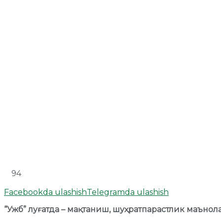
94
Facebookda ulashish
Telegramda ulashish
“Ужб” луғатда – мақтаниш, шуҳратпарастлик маън