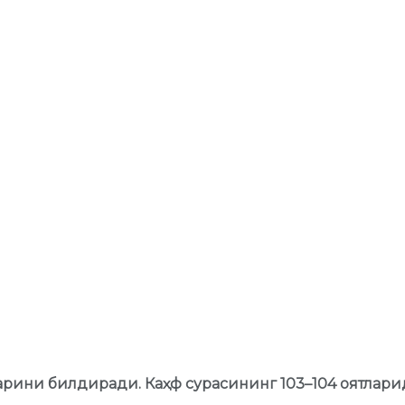
оларини билдиради.
Каҳф сурасининг 10
3
–
104
оят
лар
и