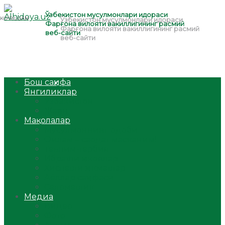
Бош саҳифа
Янгиликлар
Ўзбекистон
Жаҳон
Мақолалар
Мусулмоннинг одоби
Оилам – саодат масканим!
Таълим-тарбия
Ибратли ҳикоялар
Хислатли ҳикматлар
Аёллар саҳифаси
Саломатлик
Медиа
Видео
Фото