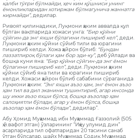
қалби тўғри бўлмайди, ҳеч ким қўшниси унинг
ёмонликларидан хотиржам бўлмагунича жаннатга
кирмайди”
, дедилар.
Ривоят қилинадики, Луқмони ҳаким аввалда қул
бўлган вақтларида хожаси унга:
“Бир қўйни
сўйгин-да энг яхши бўлагини пишириб кел”
, деди.
Луқмони ҳаким қўйни сўйиб тили ва юрагини
пишириб келди. Хожа ҳайрон бўлиб:
“Бундан
лаззатлироқ бўлаги ҳам бор эди-ку”
, деб ўйлади ва
бошқа куни яна:
“Бир қўйни сўйгин-да энг ёмон
бўлагини пишириб кел”
, деди. Луқмони ҳаким
қўйни сўйиб яна тили ва юрагини пишириб
келди. Хожаси ҳайрон бўлиб сабабини сўраганида
Луқмони ҳаким:
“Энг яхши аъзо ҳам, энг ёмон аъзо
ҳам тил ва дил эканини тушинтириб, агар инсонда
шу икки аъзо яхши бўлса, бошқа аъзолар ҳам
салоҳиятли бўлади, агар у ёмон бўлса, бошқа
аъзолар ҳам ёмон бўлади”
, дедилар”.
Абу Ҳомид Муҳаммад ибн Муҳаммад Ғаззолий (505
ҳ.й.вафот этган) ўзларининг “Иҳёу улумид дин”
асарларида тил офатларидан 20 тасини санаб
ўтган бўлсалар, шайх Муҳаммад Содиқ Муҳаммад