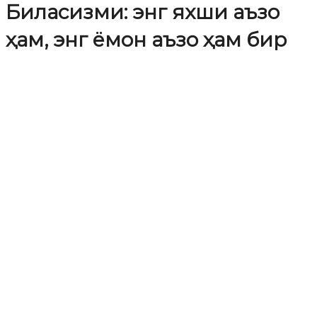
Биласизми: энг яхши аъзо
ҳам, энг ёмон аъзо ҳам бир