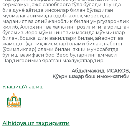
сермазмун, ажр савобларга тўла бўлади. Шунда
биз дунё ҳаётида инсонлар билан бўладиган
муомалаларимизда одоб- ахлоқ меъёрида,
маданият ва олийжаноблик билан умргузаронлик
қилиб, Аллоҳнинг ва халқнинг розилигига эришган
бўламиз. Зеро мўмининг зиммасида мўъминлар
билан, бошқа дин вакиллари билан, ҳайвонот ва
жамодот (қаттиқ жисмлар) олами билан, наботот
(ўсимликлар) олами билан яхши муносабатда
бўлиш вазифаси бор. Зеро буларнинг ҳаммаси
Пардигоримиз яратган махлуқотлардир.
Абдулмажид ИСАҚОВ,
Қўқон шаҳар бош имом-хатиби
Улашиш
Улашиш
Alhidoya.uz таҳририяти