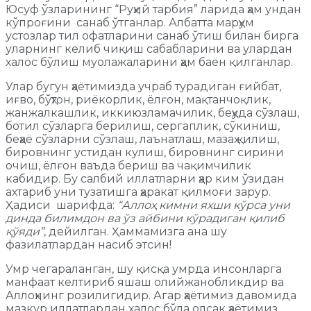
Юсуф ўзларининг “Руҳий тарбия” ларида ҳам ундан
кўпроғини санаб ўтганлар. Албатта марҳум
устозлар тил офатларини санаб ўтиш билан бирга
уларнинг келиб чиқиш сабабларини ва улардан
халос бўлиш муолажаларини ҳам баён қилганлар.
Улар бугун ҳаётимизда учраб турадиган ғийбат,
иғво, бўҳтон, риёкорлик, ёлғон, мақтанчоқлик,
жанжалкашлик, иккиюзламачилик, беҳуда сўзлаш,
ботил сўзларга берилиш, сергаплик, сўкиниш,
беҳаё сўзларни сўзлаш, лаънатлаш, мазаҳ қилиш,
бировнинг устидан кулиш, бировнинг сирини
очиш, ёлғон ваъда бериш ва чақимчилик
кабидир. Бу салбий иллатларни ҳар ким ўзидан
ахтариб уни тузатишга ҳаракат қилмоғи зарур.
Ҳадиси шарифда:
“Аллоҳ кимни яхши кўрса уни
динда билимдон ва ўз айбини кўрадиган қилиб
қўяди”
, дейилган. Ҳаммамизга ана шу
фазилатлардан насиб этсин!
Умр чегараланган, шу қисқа умрда инсонларга
манфаат келтириб яшаш олийжанобликдир ва
Аллоҳнинг розилигидир. Агар ҳаётимиз давомида
мазкур иллатлардан халос бўла олсак ҳаётимиз