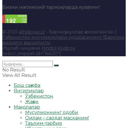
Бизни ижтимоий тармоқларда кузатинг
© 2021
alhidoya.uz
- Барча ҳуқуқлар ҳимояланган |
Ўзбекистон мусулмонлари идорасининг Фарғона
вилояти вакиллиги
.
Ишлаб чиқувчи
Hindol Kodirov
.
[wbcr_snippet id="16430"]
No Result
View All Result
Бош саҳифа
Янгиликлар
Ўзбекистон
Жаҳон
Мақолалар
Мусулмоннинг одоби
Оилам – саодат масканим!
Таълим-тарбия