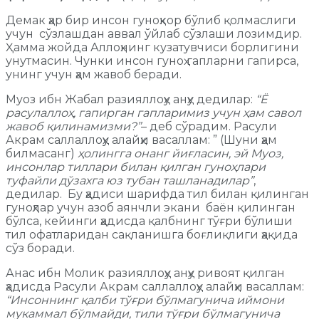
Демак ҳар бир инсон гуноҳкор бўлиб қолмаслиги
учун сўзлашдан аввал ўйлаб сўзлаши лозимдир.
Ҳамма жойда Аллоҳнинг кузатувчиси борлигини
унутмасин. Чунки инсон гуноҳ гапларни гапирса,
унинг учун ҳам жавоб беради.
Муоз ибн Жабал разияллоҳу анҳу дедилар:
“Ё
расулаллоҳ, гапирган гапларимиз учун ҳам савол
жавоб қилинамизми?”
– деб сўрадим. Расули
Акрам саллаллоҳу алайҳи васаллам: ” (Шуни ҳам
билмасанг)
ҳолингга онанг йиғласин, эй Муоз,
инсонлар тиллари билан қилган гуноҳлари
туфайли дўзахга юз тубан ташланадилар”
,
дедилар. Бу ҳадиси шарифда тил билан қилинган
гуноҳлар учун азоб аянчли экани баён қилинган
бўлса, кейинги ҳадисда қалбнинг тўғри бўлиши
тил офатларидан сақланишга боғлиқлиги ҳақида
сўз боради.
Анас ибн Молик разияллоҳу анҳу ривоят қилган
ҳадисда Расули Акрам саллаллоҳу алайҳи васаллам:
“Инсоннинг қалби тўғри бўлмагунича иймони
мукаммал бўлмайди, тили тўғри бўлмагунича