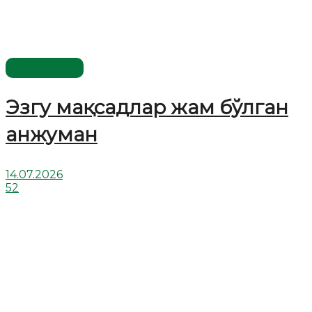
Мақолалар
Эзгу мақсадлар жам бўлган
анжуман
14.07.2026
52