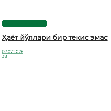
Хислатли ҳикматлар
Ҳаёт йўллари бир текис эмас
07.07.2026
38