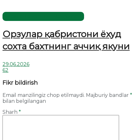
Жаҳолатга қарши - маърифат!
Орзулар қабристони ёхуд
сохта бахтнинг аччиқ якуни
29.06.2026
62
Fikr bildirish
Email manzilingiz chop etilmaydi.
Majburiy bandlar
*
bilan belgilangan
Sharh
*