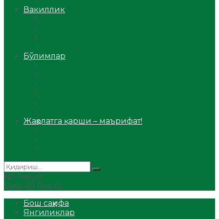
Аудио
Вакиллик
Вилоят вакиллиги
Имомлар фаолиятидан
Фиқҳ мактаби
Масжидлар
Бўлимлар
Фиқҳ
Рамазон
Савол-жавоб
Ислом ва иймон
Сийрат ва тарих
Ҳаж ва умра
Жаҳолатга қарши – маърифат!
Мақола
Видеомаъруза
Аудиомаъруза
No Result
View All Result
Бош саҳифа
Янгиликлар