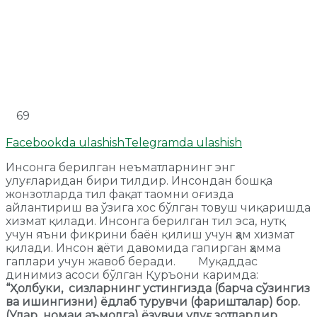
69
Facebookda ulashish
Telegramda ulashish
Инсонга берилган неъматларнинг энг
улуғларидан бири тилдир. Инсондан бошқа
жонзотларда тил фақат таомни оғизда
айлантириш ва ўзига хос бўлган товуш чиқаришда
хизмат қилади. Инсонга берилган тил эса, нутқ
учун яъни фикрини баён қилиш учун ҳам хизмат
қилади. Инсон ҳаёти давомида гапирган ҳамма
гаплари учун жавоб беради. Муқаддас
динимиз асоси бўлган Қуръони каримда:
“Ҳолбуки, сизларнинг устингизда (барча сўзингиз
ва ишингизни) ёдлаб турувчи (фаришталар) бор.
(Улар номаи аъмолга) ёзувчи улуғ зотлардир.