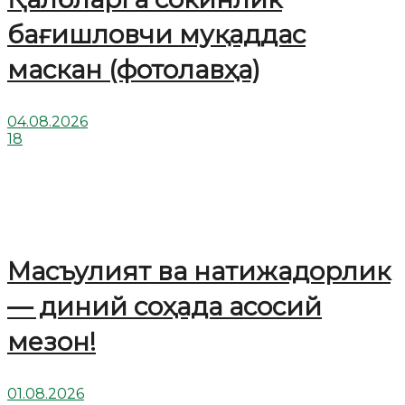
бағишловчи муқаддас
маскан (фотолавҳа)
04.08.2026
18
Масъулият ва натижадорлик
— диний соҳада асосий
мезон!
01.08.2026