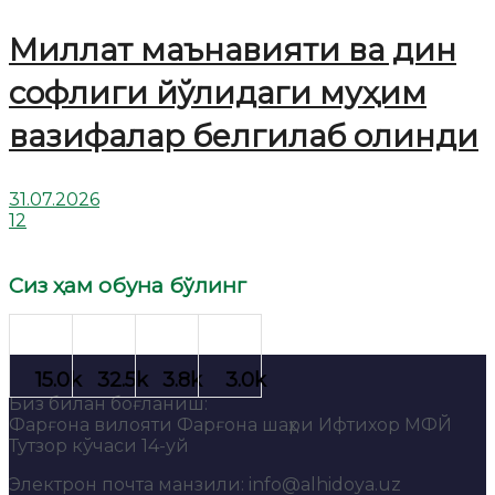
Миллат маънавияти ва дин
софлиги йўлидаги муҳим
вазифалар белгилаб олинди
31.07.2026
12
Сиз ҳам обуна бўлинг
Биз билан боғланиш:
Фарғона вилояти Фарғона шаҳри Ифтихор МФЙ
Тутзор кўчаси 14-уй
Электрон почта манзили: info@alhidoya.uz