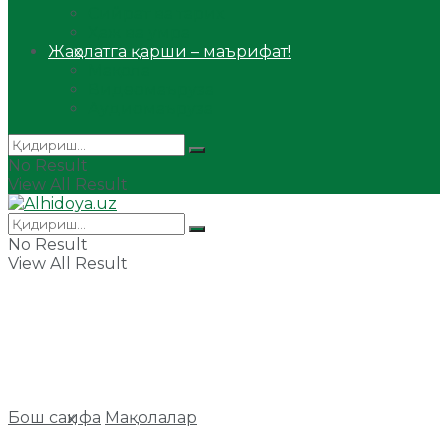
Сийрат ва тарих
Ҳаж ва умра
Жаҳолатга қарши – маърифат!
Мақола
Видеомаъруза
Аудиомаъруза
No Result
View All Result
No Result
View All Result
Бош саҳифа
Мақолалар