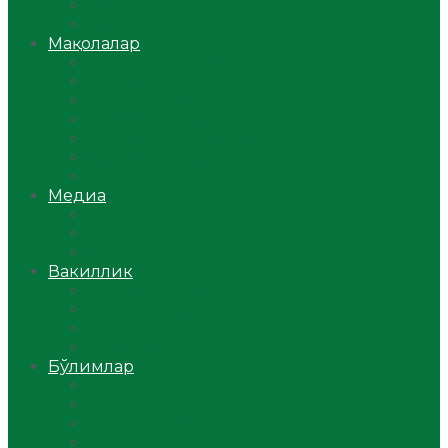
Ўзбекистон
Жаҳон
Мақолалар
Мусулмоннинг одоби
Оилам – саодат масканим!
Таълим-тарбия
Ибратли ҳикоялар
Хислатли ҳикматлар
Аёллар саҳифаси
Саломатлик
Медиа
Видео
Фото
Аудио
Вакиллик
Вилоят вакиллиги
Имомлар фаолиятидан
Фиқҳ мактаби
Масжидлар
Бўлимлар
Фиқҳ
Рамазон
Савол-жавоб
Ислом ва иймон