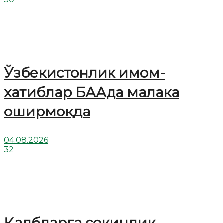
Ўзбекистонлик имом-
хатиблар БААда малака
оширмоқда
04.08.2026
32
Қалбларга сокинлик