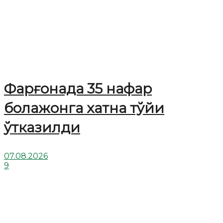
Фарғонада 35 нафар
болажонга хатна тўйи
ўтказилди
07.08.2026
9