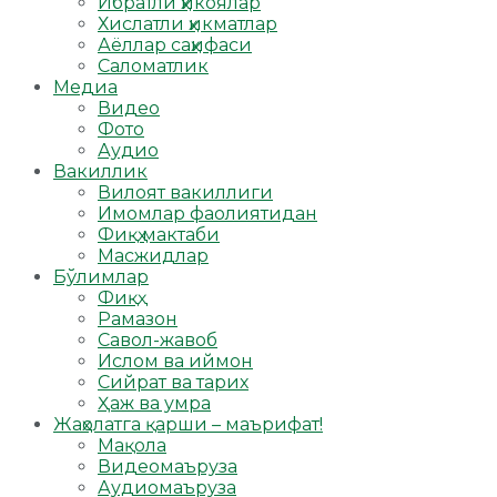
Ибратли ҳикоялар
Хислатли ҳикматлар
Аёллар саҳифаси
Саломатлик
Медиа
Видео
Фото
Аудио
Вакиллик
Вилоят вакиллиги
Имомлар фаолиятидан
Фиқҳ мактаби
Масжидлар
Бўлимлар
Фиқҳ
Рамазон
Савол-жавоб
Ислом ва иймон
Сийрат ва тарих
Ҳаж ва умра
Жаҳолатга қарши – маърифат!
Мақола
Видеомаъруза
Аудиомаъруза