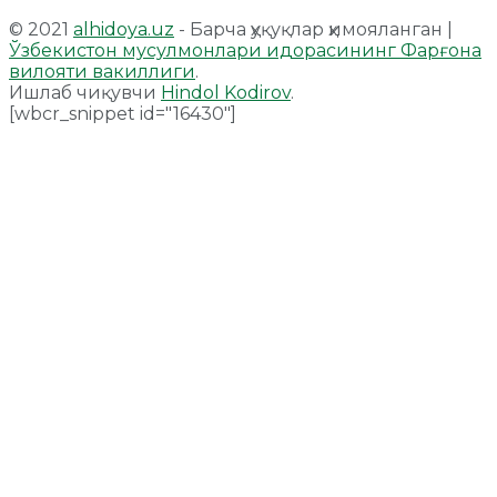
© 2021
alhidoya.uz
- Барча ҳуқуқлар ҳимояланган |
Ўзбекистон мусулмонлари идорасининг Фарғона
вилояти вакиллиги
.
Ишлаб чиқувчи
Hindol Kodirov
.
[wbcr_snippet id="16430"]