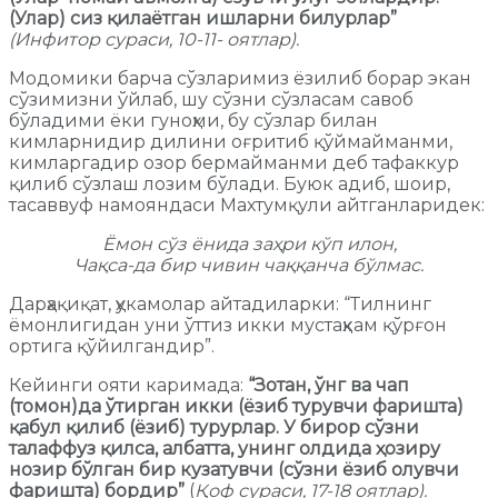
(Улар) сиз қилаётган ишларни билурлар”
(Инфитор сураси, 10-11- оятлар).
Модомики барча сўзларимиз ёзилиб борар экан
сўзимизни ўйлаб, шу сўзни сўзласам савоб
бўладими ёки гуноҳми, бу сўзлар билан
кимларнидир дилини оғритиб қўймайманми,
кимларгадир озор бермайманми деб тафаккур
қилиб сўзлаш лозим бўлади. Буюк адиб, шоир,
тасаввуф намояндаси Махтумқули айтганларидек:
Ёмон сўз ёнида заҳри кўп илон,
Чақса-да бир чивин чаққанча бўлмас.
Дарҳақиқат, ҳукамолар айтадиларки: “Тилнинг
ёмонлигидан уни ўттиз икки мустаҳкам қўрғон
ортига қўйилгандир”.
Кейинги ояти каримада:
“Зотан, ўнг ва чап
(томон)да ўтирган икки (ёзиб турувчи фаришта)
қабул қилиб (ёзиб) турурлар. У бирор сўзни
талаффуз қилса, албатта, унинг олдида ҳозиру
нозир бўлган бир кузатувчи (сўзни ёзиб олувчи
фаришта) бордир”
(
Қоф сураси, 17-18 оятлар).