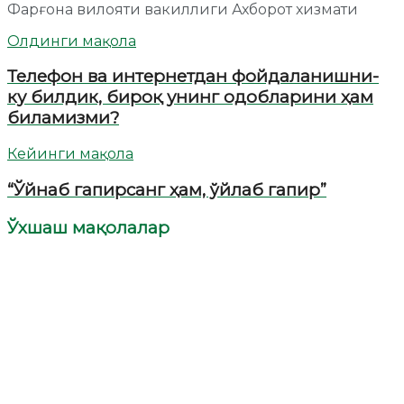
Фарғона вилояти вакиллиги Ахборот хизмати
Олдинги мақола
Телефон ва интернетдан фойдаланишни-
ку билдик, бироқ унинг одобларини ҳам
биламизми?
Кейинги мақола
“Ўйнаб гапирсанг ҳам, ўйлаб гапир”
Ўхшаш мақолалар