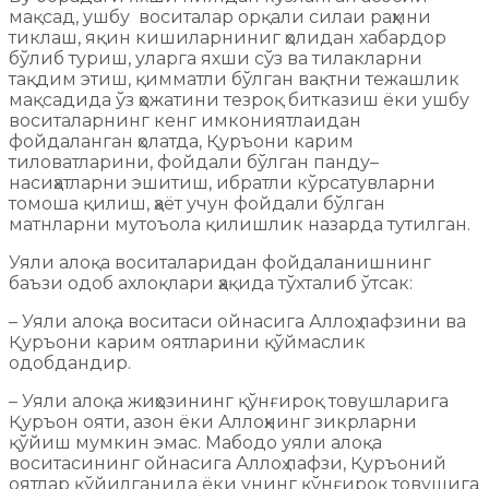
мақсад, ушбу воситалар орқали силаи раҳмни
тиклаш, яқин кишиларниниг ҳолидан хабардор
бўлиб туриш, уларга яхши сўз ва тилакларни
тақдим этиш, қимматли бўлган вақтни тежашлик
мақсадида ўз ҳожатини тезроқ битказиш ёки ушбу
воситаларнинг кенг имкониятлаидан
фойдаланган ҳолатда, Қуръони карим
тиловатларини, фойдали бўлган панду–
насиҳатларни эшитиш, ибратли кўрсатувларни
томоша қилиш, ҳаёт учун фойдали бўлган
матнларни мутоъола қилишлик назарда тутилган.
Уяли алоқа воситаларидан фойдаланишнинг
баъзи одоб ахлоқлари ҳақида тўхталиб ўтсак:
– Уяли алоқа воситаси ойнасига Аллоҳ лафзини ва
Қуръони карим оятларини қўймаслик
одобдандир.
– Уяли алоқа жиҳозининг қўнғироқ товушларига
Қуръон ояти, азон ёки Аллоҳнинг зикрларни
қўйиш мумкин эмас. Мабодо уяли алоқа
воситасининг ойнасига Аллоҳ лафзи, Қуръоний
оятлар қўйилганида ёки унинг қўнғироқ товушига