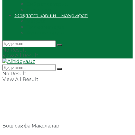
Сийрат ва тарих
Ҳаж ва умра
Жаҳолатга қарши – маърифат!
Мақола
Видеомаъруза
Аудиомаъруза
No Result
View All Result
No Result
View All Result
Бош саҳифа
Мақолалар