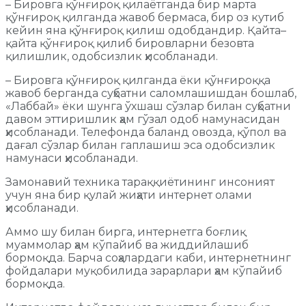
– Бировга қўнғироқ қилаётганда бир марта
қўнғироқ қилганда жавоб бермаса, бир оз кутиб
кейин яна қўнғироқ қилиш одобдандир. Қайта–
қайта қўнғироқ қилиб бировларни безовта
қилишлик, одобсизлик ҳисобланади.
– Бировга қўнғироқ қилганда ёки қўнғироққа
жавоб берганда суҳбатни саломлашишдан бошлаб,
«Лаббай» ёки шунга ўхшаш сўзлар билан суҳбатни
давом эттиришлик ҳам гўзал одоб намунасидан
ҳисобланади. Телефонда баланд овозда, қўпол ва
дағал сўзлар билан гаплашиш эса одобсизлик
намунаси ҳисобланади.
Замонавий техника тараққиётининг инсоният
учун яна бир қулай жиҳати интернет олами
ҳисобланади.
Аммо шу билан бирга, интернетга боғлиқ
муаммолар ҳам кўпайиб ва жиддийлашиб
бормоқда. Барча соҳалардаги каби, интернетнинг
фойдалари муқобилида зарарлари ҳам кўпайиб
бормоқда.