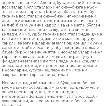
асрида яшаяпмиз. Албатта, бу замонавий техника
воситалари Аллоҳ таолаонинг сизу–бизга инъом
этган неъматларидан бири ҳисобланади. Ушбу
техника воситалари сизу–бизнинг узоғимизни
яқин, оғиримизни енгил, ишимизни анча осон
қилиб, биз учун анча қадрли ва қимматли бўлган
вақтимизни тежашликка жуда катта хизмат
қилади. Аммо, ушбу техника воситаларидан ҳамма
вақт ҳам яхши ниятда, яхши бир мақсадлар учун,
хайрли ва эзгу ишларни амалга оширишлик учун
сарф этилмайди. Балки, ушбу воситалар орқали
баъзи бир жирканч ниятли инсонлар ўзларининг
ғаразли мақсадларини амалга ошириш учун
фойдаланаётганлар ҳам топилади. Айниқса, уяли
алоқа, кампьютер, интернет воситалари орқали
инсонларни, хусусан ёшларнинг миясини
заҳарлашликка ҳаракат қиладилар.
Ислом динида ҳаётимиздаги бўладиган бошқа
муомала–муносабатларимиз сингари, ушбу уяли
алоқа воситаларидан, компьютердан,
интернетдан фойдаланишнинг ўзига хос одоб–
ахлоқларини, чегара–меъёрларини белгилаб
берилган.