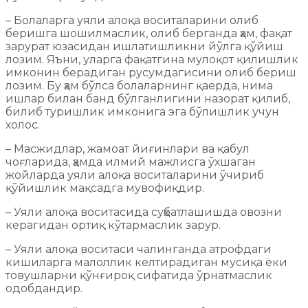
– Болаларга уяли алоқа воситаларини олиб
беришга шошилмаслик, олиб берганда ҳам, фақат
зарурат юзасидан ишлатишликни йўлга қўйиш
лозим. Яъни, уларга фақатгина мулоқот қилишлик
имконин берадиган русумдагисини олиб бериш
лозим. Бу ҳам бўлса болаларнинг қаерда, нима
ишлар билан банд бўлганлигини назорат қилиб,
билиб туришлик имконига эга бўлишлик учун
холос.
– Масжидлар, жамоат йиғинлари ва қабул
чоғларида, ҳамда илмий мажлисга ўхшаган
жойларда уяли алоқа воситаларини ўчириб
қўйишлик мақсадга мувофиқдир.
– Уяли алоқа воситасида суҳбатлашишда овозни
керагидан ортиқ кўтармаслик зарур.
– Уяли алоқа воситаси чалинганда атрофдаги
кишиларга малоллик келтирадиган мусиқа ёки
товушларни қўнғироқ сифатида ўрнатмаслик
одобдандир.