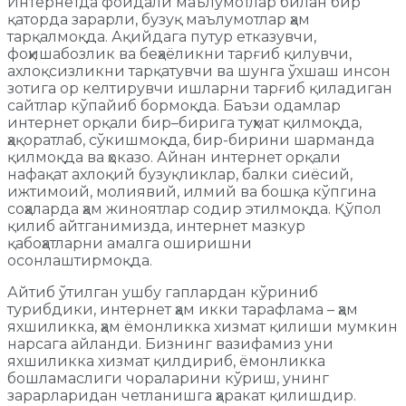
Интернетда фойдали маълумотлар билан бир
қаторда зарарли, бузуқ маълумотлар ҳам
тарқалмоқда. Ақийдага путур етказувчи,
фоҳишабозлик ва беҳаёликни тарғиб қилувчи,
ахлоқсизликни тарқатувчи ва шунга ўхшаш инсон
зотига ор келтирувчи ишларни тарғиб қиладиган
сайтлар кўпайиб бормоқда. Баъзи одамлар
интернет орқали бир–бирига туҳмат қилмоқда,
ҳақоратлаб, сўкишмоқда, бир-бирини шарманда
қилмоқда ва ҳоказо. Айнан интернет орқали
нафақат ахлоқий бузуқликлар, балки сиёсий,
ижтимоий, молиявий, илмий ва бошқа кўпгина
соҳаларда ҳам жиноятлар содир этилмоқда. Қўпол
қилиб айтганимизда, интернет мазкур
қабоҳатларни амалга оширишни
осонлаштирмоқда.
Айтиб ўтилган ушбу гаплардан кўриниб
турибдики, интернет ҳам икки тарафлама – ҳам
яхшиликка, ҳам ёмонликка хизмат қилиши мумкин
нарсага айланди. Бизнинг вазифамиз уни
яхшиликка хизмат қилдириб, ёмонликка
бошламаслиги чораларини кўриш, унинг
зарарларидан четланишга ҳаракат қилишдир.