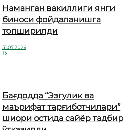
Наманган вакиллиги янги
биноси фойдаланишга
топширилди
31.07.2026
13
Бағдодда “Эзгулик ва
маърифат тарғиботчилари”
шиори остида сайёр тадбир
ўтказилди