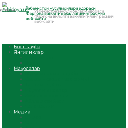
Бош саҳифа
Янгиликлар
Ўзбекистон
Жаҳон
Мақолалар
Мусулмоннинг одоби
Оилам – саодат масканим!
Таълим-тарбия
Ибратли ҳикоялар
Хислатли ҳикматлар
Аёллар саҳифаси
Саломатлик
Медиа
Видео
Фото