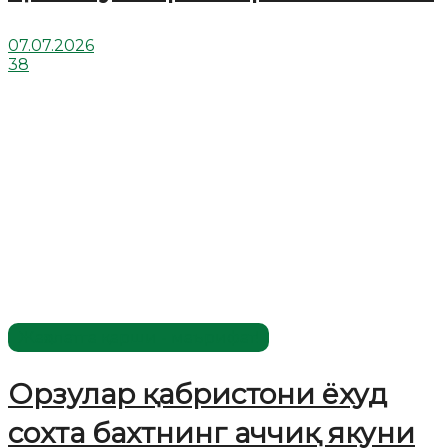
07.07.2026
38
Жаҳолатга қарши - маърифат!
Орзулар қабристони ёхуд
сохта бахтнинг аччиқ якуни