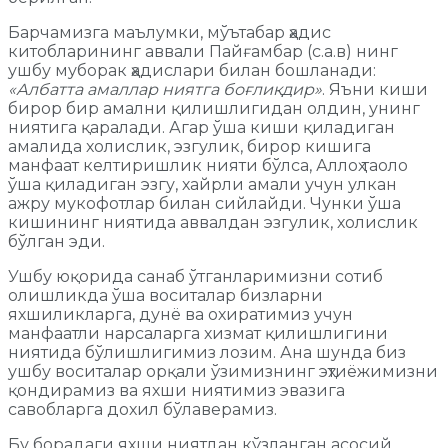
Барчамизга маълумки, мўътабар ҳадис
китобларининг аввали Пайғамбар (с.а.в) нинг
ушбу муборак ҳадислари билан бошланади:
«Албатта амаллар ниятга боғлиқдир»
. Яъни киши
бирор бир амални қилишлигидан олдин, унинг
ниятига қаралади. Агар ўша киши қиладиган
амалида холислик, эзгулик, бирор кишига
манфаат келтиришлик нияти бўлса, Аллоҳ таоло
ўша қиладиган эзгу, хайрли амали учун улкан
ажру мукофотлар билан сийлайди. Чунки ўша
кишининг ниятида аввалдан эзгулик, холислик
бўлган эди.
Ушбу юқорида санаб ўтганларимизни сотиб
олишликда ўша воситалар бизларни
яхшиликларга, дунё ва охиратимиз учун
манфаатли нарсаларга хизмат қилишлигини
ниятида бўлишлигимиз лозим. Ана шунда биз
ушбу воситалар орқали ўзимизнинг эҳтиёжимизни
қондирамиз ва яхши ниятимиз эвазига
савобларга дохил бўлаверамиз.
Бу борадаги яхши ниятдан кўзланган асосий