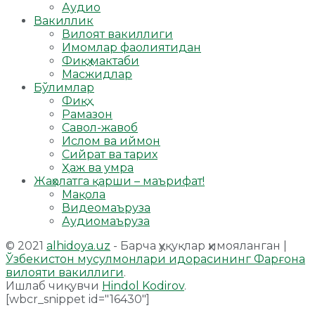
Аудио
Вакиллик
Вилоят вакиллиги
Имомлар фаолиятидан
Фиқҳ мактаби
Масжидлар
Бўлимлар
Фиқҳ
Рамазон
Савол-жавоб
Ислом ва иймон
Сийрат ва тарих
Ҳаж ва умра
Жаҳолатга қарши – маърифат!
Мақола
Видеомаъруза
Аудиомаъруза
© 2021
alhidoya.uz
- Барча ҳуқуқлар ҳимояланган |
Ўзбекистон мусулмонлари идорасининг Фарғона
вилояти вакиллиги
.
Ишлаб чиқувчи
Hindol Kodirov
.
[wbcr_snippet id="16430"]