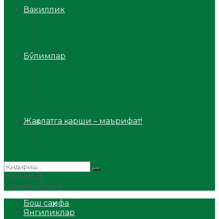
Аудио
Вакиллик
Вилоят вакиллиги
Имомлар фаолиятидан
Фиқҳ мактаби
Масжидлар
Бўлимлар
Фиқҳ
Рамазон
Савол-жавоб
Ислом ва иймон
Сийрат ва тарих
Ҳаж ва умра
Жаҳолатга қарши – маърифат!
Мақола
Видеомаъруза
Аудиомаъруза
No Result
View All Result
Бош саҳифа
Янгиликлар