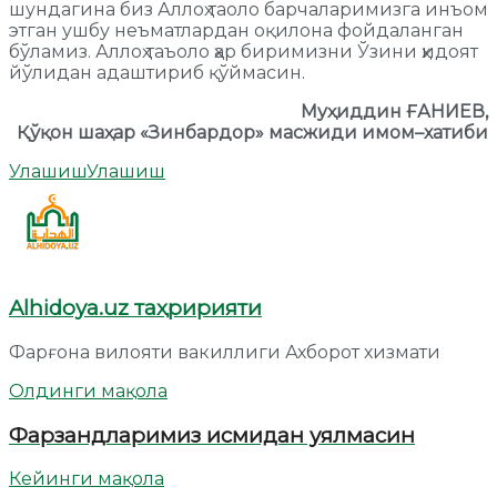
шундагина биз Аллоҳ таоло барчаларимизга инъом
этган ушбу неъматлардан оқилона фойдаланган
бўламиз. Аллоҳ таъоло ҳар биримизни Ўзини ҳидоят
йўлидан адаштириб қўймасин.
Муҳиддин Ғ
АНИЕВ,
Қўқон шаҳар «Зинбардор» масжиди имом
–
хатиби
Улашиш
Улашиш
Alhidoya.uz таҳририяти
Фарғона вилояти вакиллиги Ахборот хизмати
Олдинги мақола
Фарзандларимиз исмидан уялмасин
Кейинги мақола