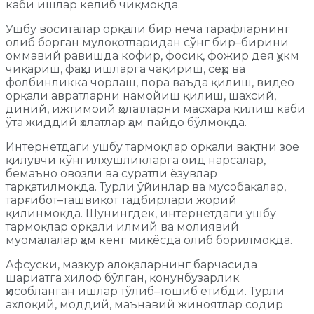
каби ишлар келиб чиқмоқда.
Ушбу воситалар орқали бир неча тарафларнинг
олиб борган мулоқотларидан сўнг бир–бирини
оммавий равишда кофир, фосиқ, фожир дея ҳукм
чиқариш, фаҳш ишларга чақириш, сеҳр ва
фолбинликка чорлаш, пора ваъда қилиш, видео
орқали авратларни намойиш қилиш, шахсий,
диний, ижтимоий ҳолатларни масхара қилиш каби
ўта жиддий ҳолатлар ҳам пайдо бўлмоқда.
Интернетдаги ушбу тармоқлар орқали вақтни зое
қилувчи кўнгилхушликларга оид нарсалар,
бемаъно овозли ва суратли ёзувлар
тарқатилмоқда. Турли ўйинлар ва мусобақалар,
тарғибот–ташвиқот тадбирлари жорий
қилинмоқда. Шунингдек, интернетдаги ушбу
тармоқлар орқали илмий ва молиявий
муомалалар ҳам кенг миқёсда олиб борилмоқда.
Афсуски, мазкур алоқаларнинг барчасида
шариатга хилоф бўлган, қонунбузарлик
ҳисобланган ишлар тўлиб–тошиб ётибди. Турли
ахлоқий, моддий, маънавий жиноятлар содир