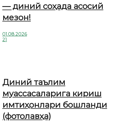
— диний соҳада асосий
мезон!
01.08.2026
21
Диний таълим
муассасаларига кириш
имтиҳонлари бошланди
(фотолавҳа)