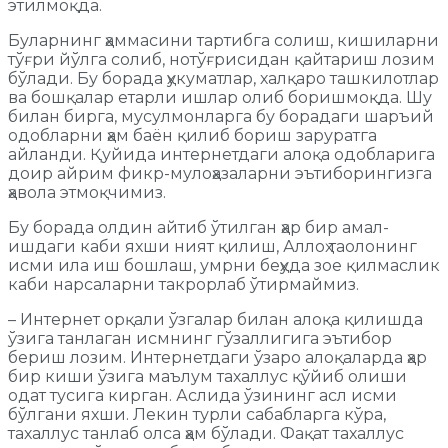
этилмоқда.
Буларнинг ҳаммасини тартибга солиш, кишиларни
тўғри йўлга солиб, нотўғрисидан қайтариш лозим
бўлади. Бу борада ҳукуматлар, халқаро ташкилотлар
ва бошқалар етарли ишлар олиб боришмоқда. Шу
билан бирга, мусулмонларга бу борадаги шаръий
одобларни ҳам баён қилиб бориш заруратга
айланди. Қуйида интернетдаги алоқа одобларига
доир айрим фикр-мулоҳазаларни эътиборингизга
ҳавола этмоқчимиз.
Бу борада олдин айтиб ўтилган ҳар бир амал-
ишдаги каби яхши ният қилиш, Аллоҳ таолонинг
исми ила иш бошлаш, умрни беҳуда зое қилмаслик
каби нарсаларни такрорлаб ўтирмаймиз.
– Интернет орқали ўзгалар билан алоқа қилишда
ўзига танлаган исмнинг гўзаллигига эътибор
бериш лозим. Интернетдаги ўзаро алоқаларда ҳар
бир киши ўзига маълум тахаллус қўйиб олиши
одат тусига кирган. Аслида ўзининг асл исми
бўлгани яхши. Лекин турли сабабларга кўра,
тахаллус танлаб олса ҳам бўлади. Фақат тахаллус