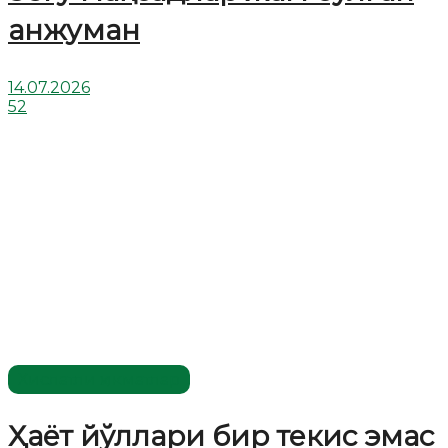
анжуман
14.07.2026
52
Хислатли ҳикматлар
Ҳаёт йўллари бир текис эмас