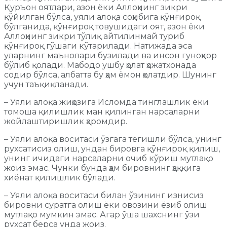
Қуръон оятлари, азон ёки Аллоҳнинг зикри
қўйилган бўлса, уяли алоқа соҳибига қўнғироқ
бўлганида, қўнғироқ товушидаги оят, азон ёки
Аллоҳнинг зикри тўлиқ айтилинмай туриб
қўнғироқ гўшаги кўтарилади. Натижада эса
уларнинг маънолари бузилади ва инсон гуноҳкор
бўлиб қолади. Мабодо ушбу ҳолат ҳожатхонада
содир бўлса, албатта бу ҳам ёмон ҳолатдир. Шунинг
учун таъқиқланади.
– Уяли алоқа жиҳозига Исломда тинглашлик ёки
томоша қилишлик ман қилинган нарсаларни
жойлаштиришлик ҳаромдир.
– Уяли алоқа воситаси ўзгага тегишли бўлса, унинг
рухсатисиз олиш, ундан бировга қўнғироқ қилиш,
унинг ичидаги нарсаларни очиб кўриш мутлақо
жоиз эмас. Чунки бунда ҳам бировнинг ҳаққига
хиёнат қилишлик бўлади.
– Уяли алоқа воситаси билан ўзининг изнисиз
бировни суратга олиш ёки овозини ёзиб олиш
мутлақо мумкин эмас. Агар ўша шахснинг ўзи
рухсат берса унда жоиз.