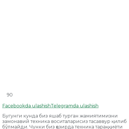
90
Facebookda ulashish
Telegramda ulashish
Бугунги кунда биз яшаб турган жамиятимизни
замонавий техника воситаларисиз тасаввур қилиб
бўлмайди. Чунки биз ҳозирда техника тараққиёти