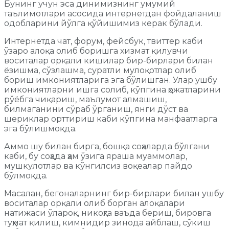
Бунинг учун эса динимизнинг умумий
таълимотлари асосида интернетдан фойдаланиш
одобларини йўлга қўйишимиз керак бўлади.
Интернетда чат, форум, фейсбук, твиттер каби
ўзаро алоқа олиб боришга хизмат қилувчи
воситалар орқали кишилар бир-бирлари билан
ёзишма, сўзлашма, суратли мулоқотлар олиб
бориш имкониятларига эга бўлишган. Улар ушбу
имкониятларни ишга солиб, кўпгина ҳожатларини
рўёбга чиқариш, маълумот алмашиш,
билмаганини сўраб ўрганиш, янги дўст ва
шериклар орттириш каби кўпгина манфаатларга
эга бўлишмоқда.
Аммо шу билан бирга, бошқа соҳаларда бўлгани
каби, бу соҳада ҳам ўзига яраша муаммолар,
мушкулотлар ва кўнгилсиз воқеалар пайдо
бўлмоқда.
Масалан, бегоналарнинг бир-бирлари билан ушбу
воситалар орқали олиб борган алоқалари
натижаси ўлароқ, никоҳга ваъда бериш, бировга
туҳмат қилиш, кимнидир зинода айблаш, сўкиш