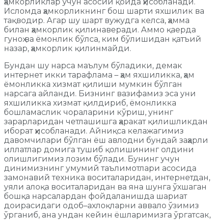
ҳамкорликлар учун асосий қоида ҳисобланади.
Исломда ҳамкорликнинг бош шарти яхшилик ва
тақводир. Агар шу шарт вужудга келса, ҳамма
билан ҳамкорлик қилинаверади. Аммо қаерда
гуноҳ ва ёмонлик бўлса, ким бўлишидан қатъий
назар, ҳамкорлик қилинмайди.
Бундан шу нарса маълум бўладики, демак
интернет икки тарафлама – ҳам яхшиликка, ҳам
ёмонликка хизмат қилиши мумкин бўлган
нарсага айланди. Бизнинг вазифамиз эса уни
яхшиликка хизмат қилдириб, ёмонликка
бошламаслик чораларини кўриш, унинг
зарарларидан четлашишга ҳаракат қилишликдан
иборат ҳисобланади. Айниқса келажагимиз
давомчилари бўлган ёш авлодни бундай заҳарли
иллатлар домига тушиб қолишининг олдини
олишлигимиз лозим бўлади. Бунинг учун
динимизнинг умумий таълимотлари асосида
замонавий техника воситаларидан, интернетдан,
уяли алоқа воситаларидан ва яна шунга ўхшаган
бошқа нарсалардан фойдаланишда шариат
доирасидаги одоб–ахлоқларни аввало ўзимиз
ўрганиб, ана ундан кейин ёшларимизга ўргатсак,