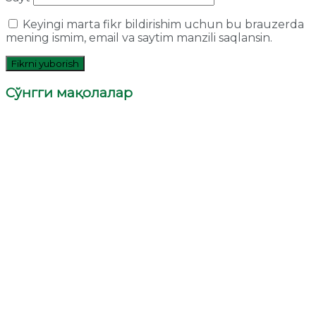
Keyingi marta fikr bildirishim uchun bu brauzerda
mening ismim, email va saytim manzili saqlansin.
Сўнгги мақолалар