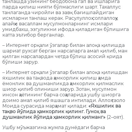
танлашда ўзининг беодобона гап ва ишларига
парда қилиш нияти бўлмаслиги шарт. Тахаллус
танлаганда чиройли ва завқ бағишлайдиган
исмларни танлаш керак. Расулуллоҳ соллаллоҳу
алайҳи васаллам мусулмонларнинг исмлари
умидбахш, эзгуликни ифода қиладиган бўлишига
катта эътибор берганлар.
– Интернет орқали ўзгалар билан алоқа қилишда
шариат рухсат берган нарсаларга амал қилиб, ман
қилган нарсалардан четда бўлиш асосий қоида
бўлиши зарур.
– Интернет орқали ўзгалар билан алоқа қилишдан
яхшилик ва тақвода ҳамкорлик қилиш ҳамда
ёмонлик ва душманликда ҳамкорлик қилмаслик
шиор қилиб олиниши зарур. Зотан, мусулмон
инсон ҳаётининг барча соҳаларида ушбу шиорга
доимо амал қилиб яшашга интилади. Аллоҳ таоло
Моида сурасида марҳамат қилади:
«Яхшилик ва
тақво йўлида ҳамкорлик қилинг. Гуноҳ ва
душманлик йўлида ҳамкорлик қилманг»
(2–оят).
Ушбу мўъжазгина жумла дунёдаги барча