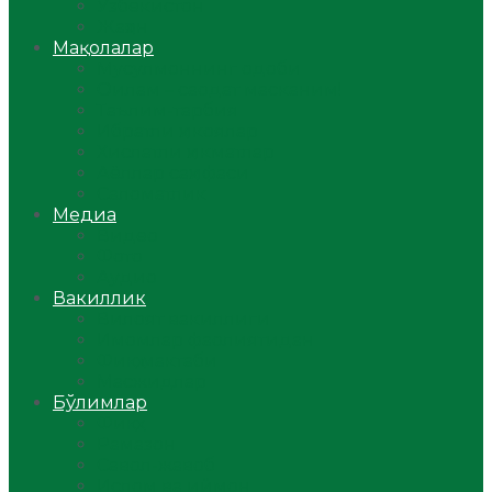
Ўзбекистон
Жаҳон
Мақолалар
Мусулмоннинг одоби
Оилам – саодат масканим!
Таълим-тарбия
Ибратли ҳикоялар
Хислатли ҳикматлар
Аёллар саҳифаси
Саломатлик
Медиа
Видео
Фото
Аудио
Вакиллик
Вилоят вакиллиги
Имомлар фаолиятидан
Фиқҳ мактаби
Масжидлар
Бўлимлар
Фиқҳ
Рамазон
Савол-жавоб
Ислом ва иймон