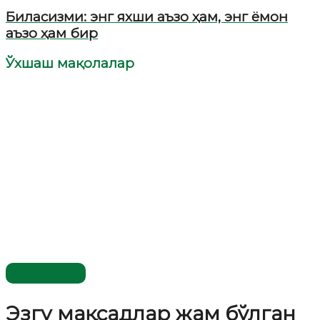
Биласизми: энг яхши аъзо ҳам, энг ёмон
аъзо ҳам бир
Ўхшаш мақолалар
Мақолалар
Эзгу мақсадлар жам бўлган