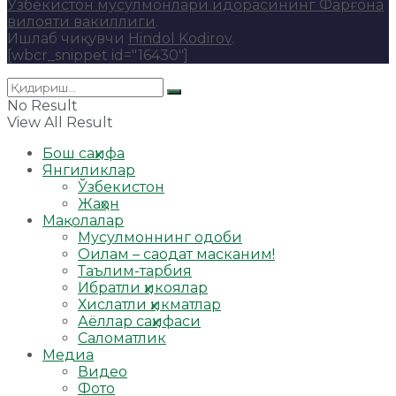
Ўзбекистон мусулмонлари идорасининг Фарғона
вилояти вакиллиги
.
Ишлаб чиқувчи
Hindol Kodirov
.
[wbcr_snippet id="16430"]
No Result
View All Result
Бош саҳифа
Янгиликлар
Ўзбекистон
Жаҳон
Мақолалар
Мусулмоннинг одоби
Оилам – саодат масканим!
Таълим-тарбия
Ибратли ҳикоялар
Хислатли ҳикматлар
Аёллар саҳифаси
Саломатлик
Медиа
Видео
Фото