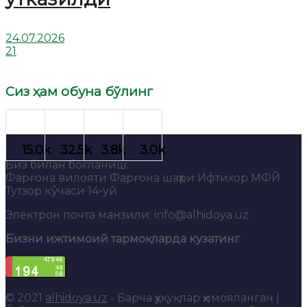
24.07.2026
21
Сиз ҳам обуна бўлинг
Биз билан боғланиш:
Фарғона вилояти Фарғона шаҳри Ифтихор МФЙ
Тутзор кўчаси 14-уй
Электрон почта манзили: info@alhidoya.uz
Бизни ижтимоий тармоқларда кузатинг
© 2021
alhidoya.uz
- Барча ҳуқуқлар ҳимояланган |