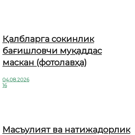
Қалбларга сокинлик
бағишловчи муқаддас
маскан (фотолавҳа)
04.08.2026
16
Масъулият ва натижадорлик