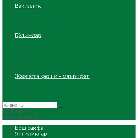
Аудио
Вакиллик
Вилоят вакиллиги
Имомлар фаолиятидан
Фиқҳ мактаби
Масжидлар
Бўлимлар
Фиқҳ
Рамазон
Савол-жавоб
Ислом ва иймон
Сийрат ва тарих
Ҳаж ва умра
Жаҳолатга қарши – маърифат!
Мақола
Видеомаъруза
Аудиомаъруза
No Result
View All Result
Бош саҳифа
Янгиликлар