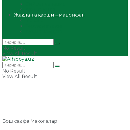
Сийрат ва тарих
Ҳаж ва умра
Жаҳолатга қарши – маърифат!
Мақола
Видеомаъруза
Аудиомаъруза
No Result
View All Result
No Result
View All Result
Бош саҳифа
Мақолалар