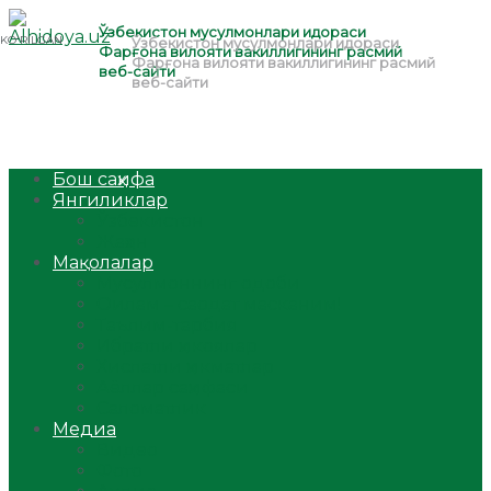
Бош саҳифа
Янгиликлар
Ўзбекистон
Жаҳон
Мақолалар
Мусулмоннинг одоби
Оилам – саодат масканим!
Таълим-тарбия
Ибратли ҳикоялар
Хислатли ҳикматлар
Аёллар саҳифаси
Саломатлик
Медиа
Видео
Фото