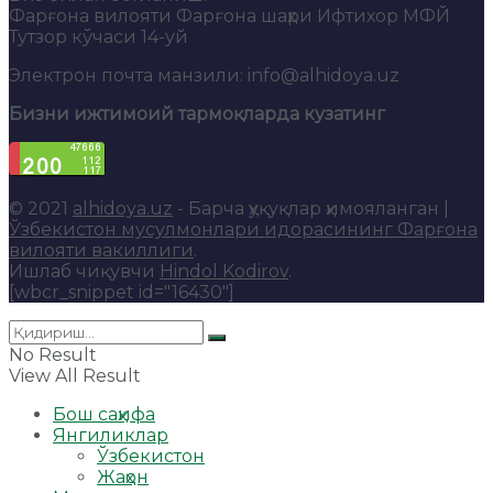
Фарғона вилояти Фарғона шаҳри Ифтихор МФЙ
Тутзор кўчаси 14-уй
Электрон почта манзили: info@alhidoya.uz
Бизни ижтимоий тармоқларда кузатинг
© 2021
alhidoya.uz
- Барча ҳуқуқлар ҳимояланган |
Ўзбекистон мусулмонлари идорасининг Фарғона
вилояти вакиллиги
.
Ишлаб чиқувчи
Hindol Kodirov
.
[wbcr_snippet id="16430"]
No Result
View All Result
Бош саҳифа
Янгиликлар
Ўзбекистон
Жаҳон