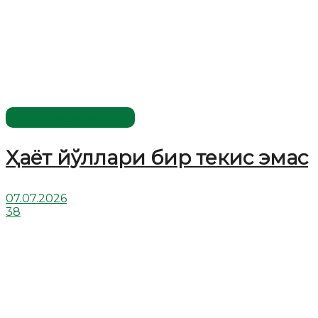
Хислатли ҳикматлар
Ҳаёт йўллари бир текис эмас
07.07.2026
38