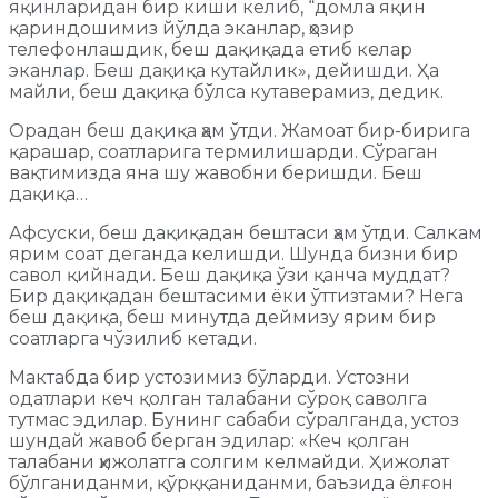
яқинларидан бир киши келиб, “домла яқин
қариндошимиз йўлда эканлар, ҳозир
телефонлашдик, беш дақиқада етиб келар
эканлар. Беш дақиқа кутайлик», дейишди. Ҳа
майли, беш дақиқа бўлса кутаверамиз, дедик.
Орадан беш дақиқа ҳам ўтди. Жамоат бир-бирига
қарашар, соатларига термилишарди. Сўраган
вақтимизда яна шу жавобни беришди. Беш
дақиқа…
Афсуски, беш дақиқадан бештаси ҳам ўтди. Салкам
ярим соат деганда келишди. Шунда бизни бир
савол қийнади. Беш дақиқа ўзи қанча муддат?
Бир дақиқадан бештасими ёки ўттизтами? Нега
беш дақиқа, беш минутда деймизу ярим бир
соатларга чўзилиб кетади.
Мактабда бир устозимиз бўларди. Устозни
одатлари кеч қолган талабани сўроқ саволга
тутмас эдилар. Бунинг сабаби сўралганда, устоз
шундай жавоб берган эдилар: «Кеч қолган
талабани ҳижолатга солгим келмайди. Ҳижолат
бўлганиданми, қўрққаниданми, баъзида ёлғон