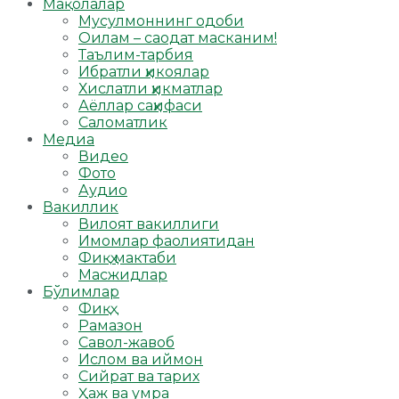
Мақолалар
Мусулмоннинг одоби
Оилам – саодат масканим!
Таълим-тарбия
Ибратли ҳикоялар
Хислатли ҳикматлар
Аёллар саҳифаси
Саломатлик
Медиа
Видео
Фото
Аудио
Вакиллик
Вилоят вакиллиги
Имомлар фаолиятидан
Фиқҳ мактаби
Масжидлар
Бўлимлар
Фиқҳ
Рамазон
Савол-жавоб
Ислом ва иймон
Сийрат ва тарих
Ҳаж ва умра