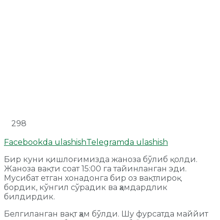
298
Facebookda ulashish
Telegramda ulashish
Бир куни қишлоғимизда жаноза бўлиб қолди.
Жаноза вақти соат 15:00 га тайинланган эди.
Мусибат етган хонадонга бир оз вақтлироқ
бордик, кўнгил сўрадик ва ҳамдардлик
билдирдик.
Белгиланган вақт ҳам бўлди. Шу фурсатда маййит