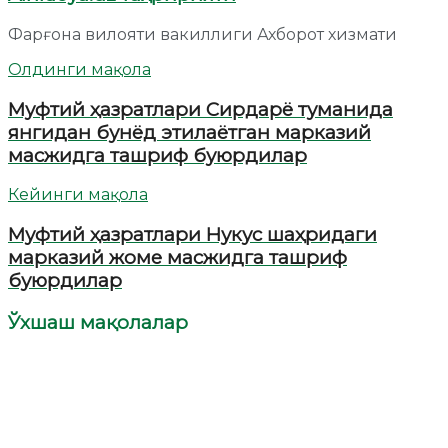
Фарғона вилояти вакиллиги Ахборот хизмати
Олдинги мақола
Муфтий ҳазратлари Сирдарё туманида
янгидан бунёд этилаётган марказий
масжидга ташриф буюрдилар
Кейинги мақола
Муфтий ҳазратлари Нукус шаҳридаги
марказий жоме масжидга ташриф
буюрдилар
Ўхшаш мақолалар