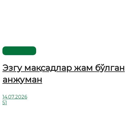
Мақолалар
Эзгу мақсадлар жам бўлган
анжуман
14.07.2026
51