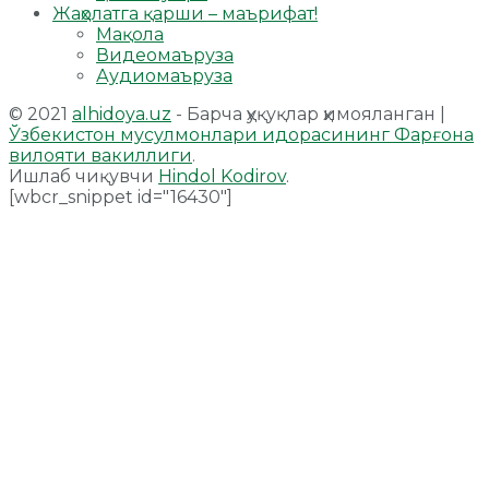
Жаҳолатга қарши – маърифат!
Мақола
Видеомаъруза
Аудиомаъруза
© 2021
alhidoya.uz
- Барча ҳуқуқлар ҳимояланган |
Ўзбекистон мусулмонлари идорасининг Фарғона
вилояти вакиллиги
.
Ишлаб чиқувчи
Hindol Kodirov
.
[wbcr_snippet id="16430"]