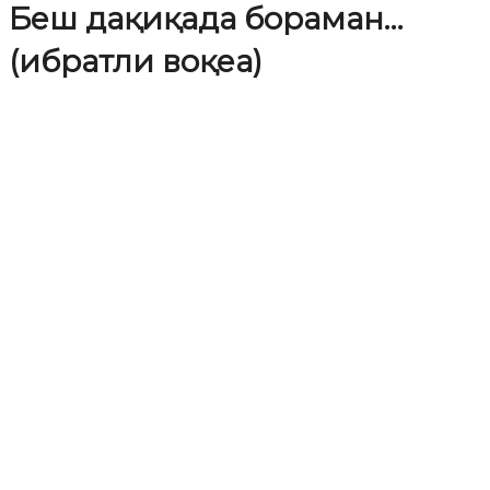
Беш дақиқада бораман…
(ибратли воқеа)