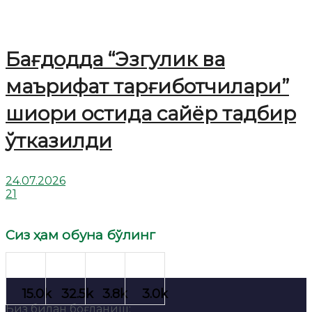
Бағдодда “Эзгулик ва
маърифат тарғиботчилари”
шиори остида сайёр тадбир
ўтказилди
24.07.2026
21
Сиз ҳам обуна бўлинг
Биз билан боғланиш: