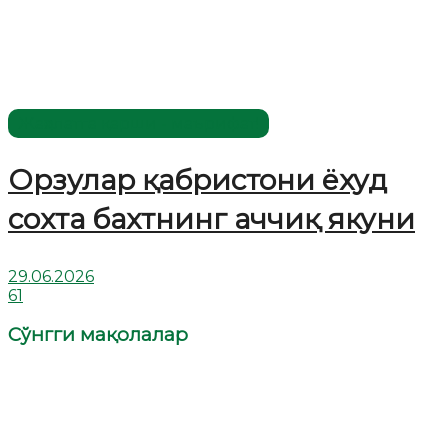
Жаҳолатга қарши - маърифат!
Орзулар қабристони ёхуд
сохта бахтнинг аччиқ якуни
29.06.2026
61
Сўнгги мақолалар