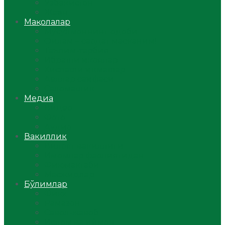
Ўзбекистон
Жаҳон
Мақолалар
Мусулмоннинг одоби
Оилам – саодат масканим!
Таълим-тарбия
Ибратли ҳикоялар
Хислатли ҳикматлар
Аёллар саҳифаси
Саломатлик
Медиа
Видео
Фото
Аудио
Вакиллик
Вилоят вакиллиги
Имомлар фаолиятидан
Фиқҳ мактаби
Масжидлар
Бўлимлар
Фиқҳ
Рамазон
Савол-жавоб
Ислом ва иймон