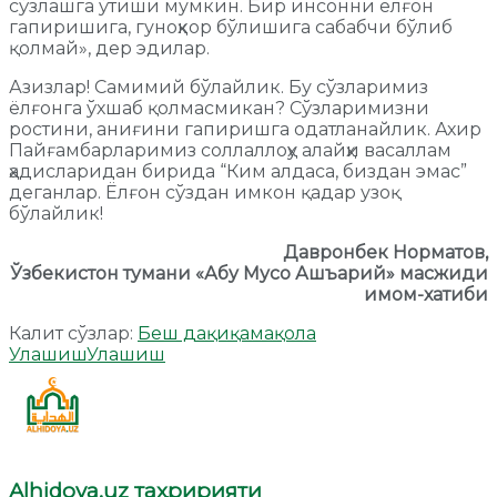
сўзлашга ўтиши мумкин. Бир инсонни ёлғон
гапиришига, гуноҳкор бўлишига сабабчи бўлиб
қолмай», дер эдилар.
Азизлар! Самимий бўлайлик. Бу сўзларимиз
ёлғонга ўхшаб қолмасмикан? Сўзларимизни
ростини, аниғини гапиришга одатланайлик. Ахир
Пайғамбарларимиз соллаллоҳу алайҳи васаллам
ҳадисларидан бирида “Ким алдаса, биздан эмас”
деганлар. Ёлғон сўздан имкон қадар узоқ
бўлайлик!
Давронбек Норматов,
Ўзбекистон тумани «Абу Мусо Ашъарий» масжиди
имом-хатиби
Калит сўзлар:
Беш дақиқа
мақола
Улашиш
Улашиш
Alhidoya.uz таҳририяти