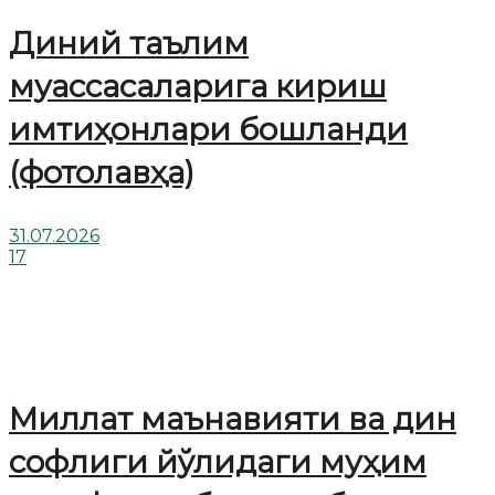
Диний таълим
муассасаларига кириш
имтиҳонлари бошланди
(фотолавҳа)
31.07.2026
17
Миллат маънавияти ва дин
софлиги йўлидаги муҳим