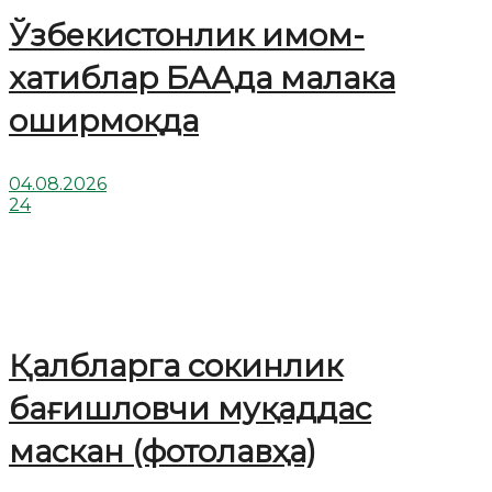
Ўзбекистонлик имом-
хатиблар БААда малака
оширмоқда
04.08.2026
24
Қалбларга сокинлик
бағишловчи муқаддас
маскан (фотолавҳа)