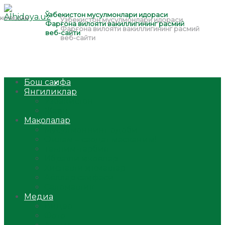
Бош саҳифа
Янгиликлар
Ўзбекистон
Жаҳон
Мақолалар
Мусулмоннинг одоби
Оилам – саодат масканим!
Таълим-тарбия
Ибратли ҳикоялар
Хислатли ҳикматлар
Аёллар саҳифаси
Саломатлик
Медиа
Видео
Фото