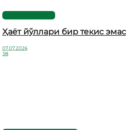
Хислатли ҳикматлар
Ҳаёт йўллари бир текис эмас
07.07.2026
38