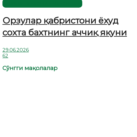
Жаҳолатга қарши - маърифат!
Орзулар қабристони ёхуд
сохта бахтнинг аччиқ якуни
29.06.2026
62
Сўнгги мақолалар