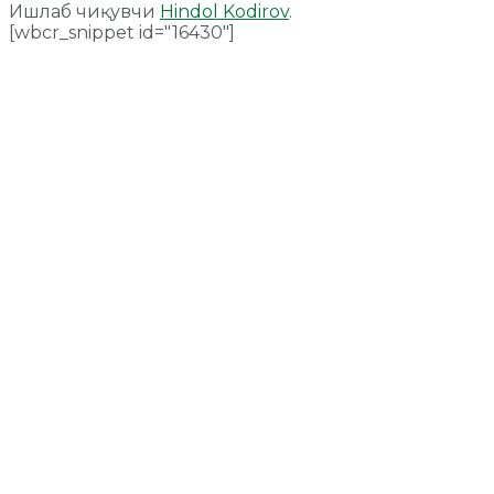
Ишлаб чиқувчи
Hindol Kodirov
.
[wbcr_snippet id="16430"]