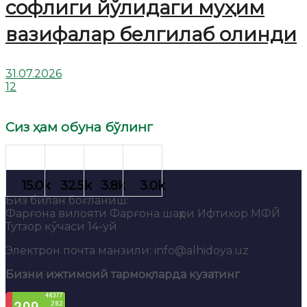
софлиги йўлидаги муҳим
вазифалар белгилаб олинди
31.07.2026
12
Сиз ҳам обуна бўлинг
Биз билан боғланиш:
Фарғона вилояти Фарғона шаҳри Ифтихор МФЙ
Тутзор кўчаси 14-уй
Электрон почта манзили: info@alhidoya.uz
Бизни ижтимоий тармоқларда кузатинг