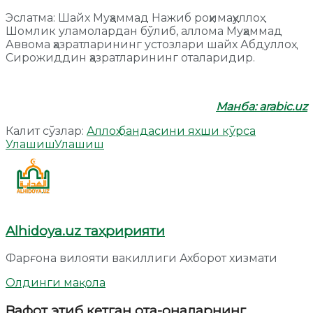
Эслатма: Шайх Муҳаммад Нажиб роҳимаҳуллоҳ
Шомлик уламолардан бўлиб, аллома Муҳаммад
Аввома ҳазратларининг устозлари шайх Абдуллоҳ
Сирожиддин ҳазратларининг оталаридир.
Манба: arabic.uz
Калит сўзлар:
Аллоҳ бандасини яхши кўрса
Улашиш
Улашиш
Alhidoya.uz таҳририяти
Фарғона вилояти вакиллиги Ахборот хизмати
Олдинги мақола
Вафот этиб кетган ота-оналарнинг