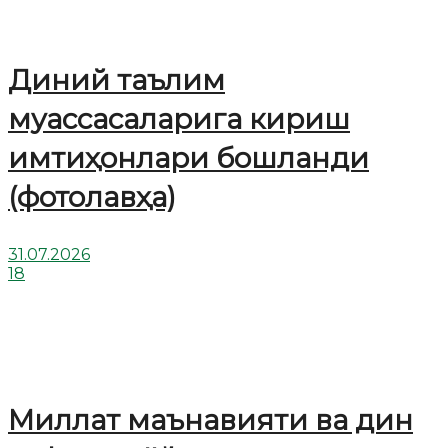
Диний таълим
муассасаларига кириш
имтиҳонлари бошланди
(фотолавҳа)
31.07.2026
18
Миллат маънавияти ва дин