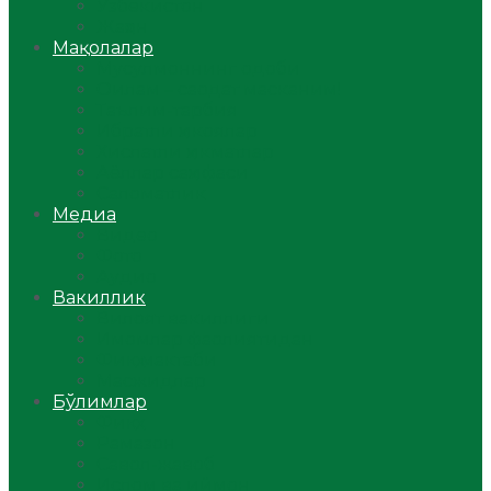
Ўзбекистон
Жаҳон
Мақолалар
Мусулмоннинг одоби
Оилам – саодат масканим!
Таълим-тарбия
Ибратли ҳикоялар
Хислатли ҳикматлар
Аёллар саҳифаси
Саломатлик
Медиа
Видео
Фото
Аудио
Вакиллик
Вилоят вакиллиги
Имомлар фаолиятидан
Фиқҳ мактаби
Масжидлар
Бўлимлар
Фиқҳ
Рамазон
Савол-жавоб
Ислом ва иймон