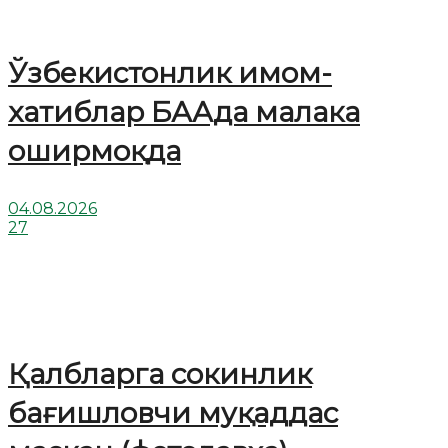
Ўзбекистонлик имом-
хатиблар БААда малака
оширмоқда
04.08.2026
27
Қалбларга сокинлик
бағишловчи муқаддас