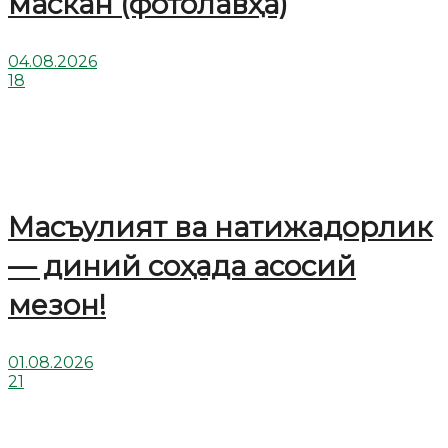
маскан (фотолавҳа)
04.08.2026
18
Масъулият ва натижадорлик
— диний соҳада асосий
мезон!
01.08.2026
21