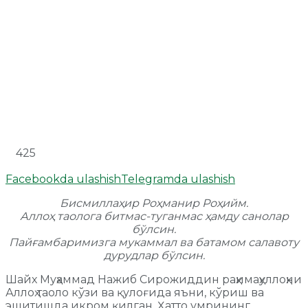
425
Facebookda ulashish
Telegramda ulashish
Бисмиллаҳир Роҳманир Роҳийм.
Аллоҳ таолога битмас-туганмас ҳамду санолар
бўлсин.
Пайғамбаримизга мукаммал ва батамом салавоту
дурудлар бўлсин.
Шайх Муҳаммад Нажиб Сирожиддин раҳимаҳуллоҳни
Аллоҳ таоло кўзи ва қулоғида яъни, кўриш ва
эшитишда икром қилган. Ҳатто умрининг