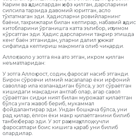
Карим ва ҳадислардан ҳифз қилган, дарсларини
силсила тарзида давомий юритган, асло
тўхтатмаган эди. Ҳадисларни ровийларнинг
баёни, тахрижлари билан келтирар, набавий ҳадис
китобларини ўрганишга катта эътибор, иҳтимом
кўрсатган эди. Ҳадис дарсларини тақрир этишда
кенг баён этганидан, уларни далил ҳужжат
сифатида келтириш мақомига олиб чиқарди.
Аллоҳ таоло у зотга яна ато этган, икром қилган
неъматларидан:
У зотга Аллоҳ рост, содиқ фаросат насиб этганди.
Бирон сўровчи илмий масалалар ёки ирфоний
саволлар ила юзланадиган бўлса, у зот сўраётган
кишидаги мақсадни англаб олар, агар савол
сўраётган сидқи ният билан мурожаат қилаётган
бўлса унга жавоб бериб, мукаммал
фойдалантирар эди. Ундан бошқача бўлса, уни
рад қилар, ёлғон ёки макр қилаётганини билиб
танбеҳ берар эди. У зот раҳимаҳуллоҳ, кучли
фаросатлари боис кишига қараб уни билиб
олардилар.