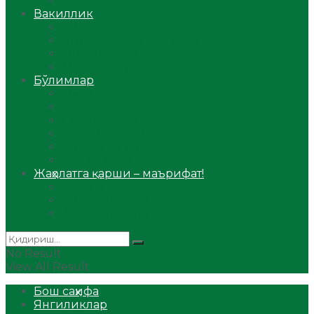
Аудио
Вакиллик
Вилоят вакиллиги
Имомлар фаолиятидан
Фиқҳ мактаби
Масжидлар
Бўлимлар
Фиқҳ
Рамазон
Савол-жавоб
Ислом ва иймон
Сийрат ва тарих
Ҳаж ва умра
Жаҳолатга қарши – маърифат!
Мақола
Видеомаъруза
Аудиомаъруза
No Result
View All Result
Бош саҳифа
Янгиликлар