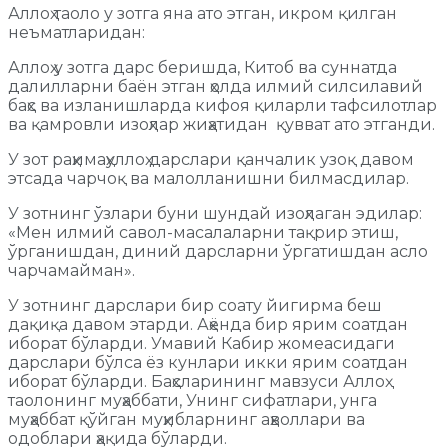
Аллоҳ таоло у зотга яна ато этган, икром қилган
неъматларидан:
Аллоҳ у зотга дарс беришда, Китоб ва суннатда
далилларни баён этган ҳолда илмий силсилавий
баҳс ва изланишларда кифоя қиларли тафсилотлар
ва қамровли изоҳлар жиҳатидан қувват ато этганди.
У зот раҳимаҳуллоҳ дарслари қанчалик узоқ давом
этсада чарчоқ ва малолланишни билмасдилар.
У зотнинг ўзлари буни шундай изоҳлаган эдилар:
«Мен илмий савол-масалаларни тақрир этиш,
ўрганишдан, диний дарсларни ўргатишдан асло
чарчамайман».
У зотнинг дарслари бир соату йигирма беш
дақиқа давом этарди. Аҳёнда бир ярим соатдан
иборат бўларди. Умавий Кабир жомеасидаги
дарслари бўлса ёз кунлари икки ярим соатдан
иборат бўларди. Баҳсларининг мавзуси Аллоҳ
таолонинг муҳаббати, Унинг сифатлари, унга
муҳаббат қўйган муҳибларнинг аҳволлари ва
одоблари ҳақида бўларди.