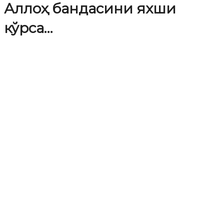
Аллоҳ бандасини яхши
кўрса…