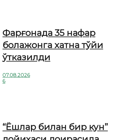
Фарғонада 35 нафар
болажонга хатна тўйи
ўтказилди
07.08.2026
6
“Ёшлар билан бир кун”
лойиҳаси доирасида