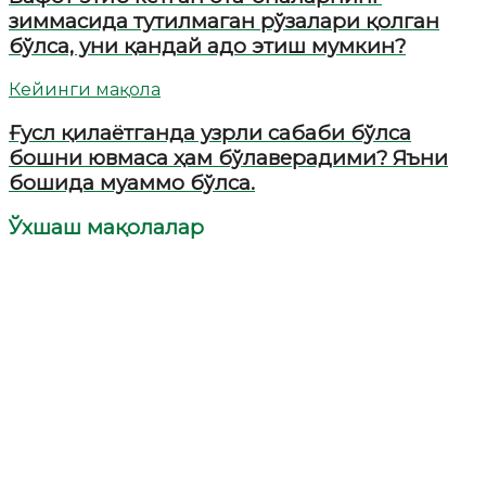
зиммасида тутилмаган рўзалари қолган
бўлса, уни қандай адо этиш мумкин?
Кейинги мақола
Ғусл қилаётганда узрли сабаби бўлса
бошни ювмаса ҳам бўлаверадими? Яъни
бошида муаммо бўлса.
Ўхшаш мақолалар