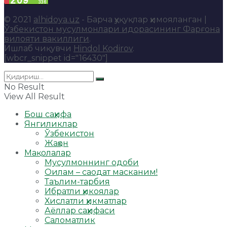
© 2021
alhidoya.uz
- Барча ҳуқуқлар ҳимояланган |
Ўзбекистон мусулмонлари идорасининг Фарғона
вилояти вакиллиги
.
Ишлаб чиқувчи
Hindol Kodirov
.
[wbcr_snippet id="16430"]
No Result
View All Result
Бош саҳифа
Янгиликлар
Ўзбекистон
Жаҳон
Мақолалар
Мусулмоннинг одоби
Оилам – саодат масканим!
Таълим-тарбия
Ибратли ҳикоялар
Хислатли ҳикматлар
Аёллар саҳифаси
Саломатлик