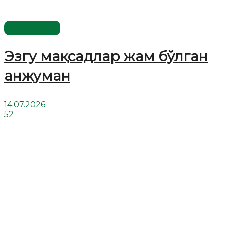
Мақолалар
Эзгу мақсадлар жам бўлган
анжуман
14.07.2026
52