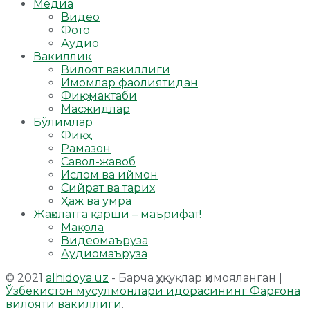
Медиа
Видео
Фото
Аудио
Вакиллик
Вилоят вакиллиги
Имомлар фаолиятидан
Фиқҳ мактаби
Масжидлар
Бўлимлар
Фиқҳ
Рамазон
Савол-жавоб
Ислом ва иймон
Сийрат ва тарих
Ҳаж ва умра
Жаҳолатга қарши – маърифат!
Мақола
Видеомаъруза
Аудиомаъруза
© 2021
alhidoya.uz
- Барча ҳуқуқлар ҳимояланган |
Ўзбекистон мусулмонлари идорасининг Фарғона
вилояти вакиллиги
.