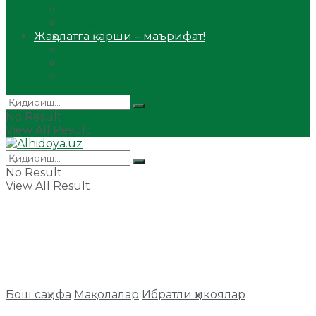
Сийрат ва тарих
Ҳаж ва умра
Жаҳолатга қарши – маърифат!
Мақола
Видеомаъруза
Аудиомаъруза
No Result
View All Result
No Result
View All Result
Бош саҳифа
Мақолалар
Ибратли ҳикоялар