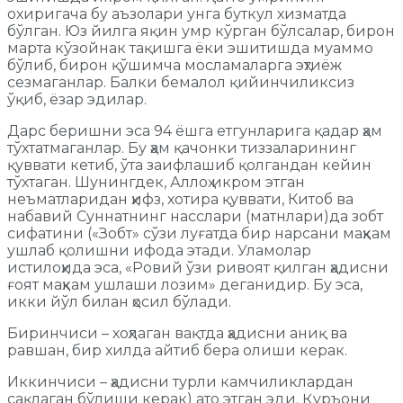
охиригача бу аъзолари унга буткул хизматда
бўлган. Юз йилга яқин умр кўрган бўлсалар, бирон
марта кўзойнак тақишга ёки эшитишда муаммо
бўлиб, бирон қўшимча мосламаларга эҳтиёж
сезмаганлар. Балки бемалол қийинчиликсиз
ўқиб, ёзар эдилар.
Дарс беришни эса 94 ёшга етгунларига қадар ҳам
тўхтатмаганлар. Бу ҳам қачонки тиззаларининг
қуввати кетиб, ўта заифлашиб қолгандан кейин
тўхтаган. Шунингдек, Аллоҳ икром этган
неъматларидан ҳифз, хотира қуввати, Китоб ва
набавий Суннатнинг насслари (матнлари)да зобт
сифатини («Зобт» сўзи луғатда бир нарсани маҳкам
ушлаб қолишни ифода этади. Уламолар
истилоҳида эса, «Ровий ўзи ривоят қилган ҳадисни
ғоят маҳкам ушлаши лозим» деганидир. Бу эса,
икки йўл билан ҳосил бўлади.
Биринчиси – хоҳлаган вақтда ҳадисни аниқ ва
равшан, бир хилда айтиб бера олиши керак.
Иккинчиси – ҳадисни турли камчиликлардан
сақлаган бўлиши керак) ато этган эди. Қуръони