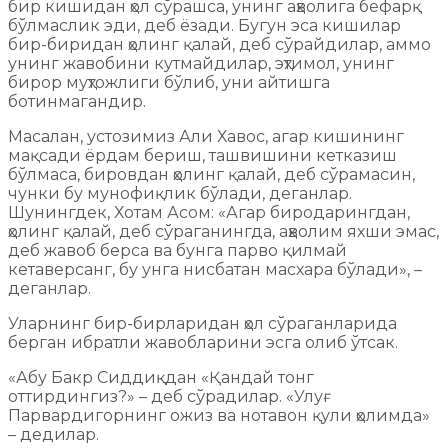
бир кишидан ҳол сўрашса, унинг аҳволига бефарқ
бўлмаслик эди, деб ёзади. Бугун эса кишилар
бир-биридан ҳолинг қалай, деб сўрайдилар, аммо
унинг жавобини кутмайдилар, эҳтимол, унинг
бирор муҳтожлиги бўлиб, уни айтишга
ботинмагандир.
Масалан, устозимиз Али Хавос, агар кишининг
мақсади ёрдам бериш, ташвишини кетказиш
бўлмаса, бировдан ҳолинг қалай, деб сўрамасин,
чунки бу мунофиқлик бўлади, деганлар.
Шунингдек, Хотам Асом: «Агар биродарингдан,
ҳолинг қалай, деб сўраганингда, аҳволим яхши эмас,
деб жавоб берса ва бунга парво қилмай
кетаверсанг, бу унга нисбатан масхара бўлади», –
деганлар.
Уларнинг бир-бирларидан ҳол сўраганларида
берган ибратли жавобларини эсга олиб ўтсак.
«Абу Бакр Сиддиқдан «Қандай тонг
оттирдингиз?» – деб сўрадилар. «Улуғ
Парвардигорнинг ожиз ва нотавон қули ҳолимда»
– дедилар.