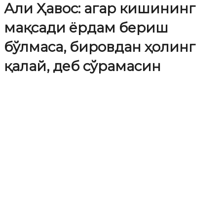
Али Ҳавос: агар кишининг
мақсади ёрдам бериш
бўлмаса, бировдан ҳолинг
қалай, деб сўрамасин