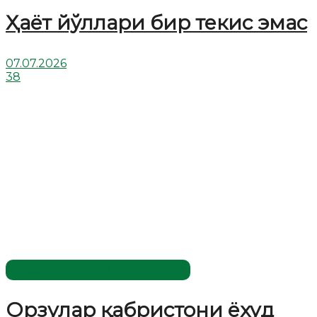
Ҳаёт йўллари бир текис эмас
07.07.2026
38
Жаҳолатга қарши - маърифат!
Орзулар қабристони ёхуд