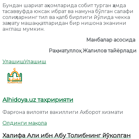
Бундан шариат аҳкомларида собит турган ҳамда
тасаввуфда юксак ибрат ва намуна бўлган салафи
солиҳларнинг тил ва қалб бирлиги йўлида чекка
заҳмату машаққатларидан бир нишона эканини
англаш мумкин.
Манбалар асосида
Раҳматуллоҳ Жалилов тайёрлади
Улашиш
Улашиш
Alhidoya.uz таҳририяти
Фарғона вилояти вакиллиги Ахборот хизмати
Олдинги мақола
Халифа Али ибн Абу Толибнинг йўқолган