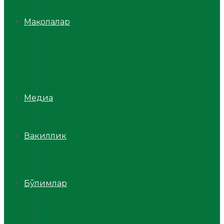
Ўзбекистон
Жаҳон
Мақолалар
Мусулмоннинг одоби
Оилам – саодат масканим!
Таълим-тарбия
Ибратли ҳикоялар
Хислатли ҳикматлар
Аёллар саҳифаси
Саломатлик
Медиа
Видео
Фото
Аудио
Вакиллик
Вилоят вакиллиги
Имомлар фаолиятидан
Фиқҳ мактаби
Масжидлар
Бўлимлар
Фиқҳ
Рамазон
Савол-жавоб
Ислом ва иймон