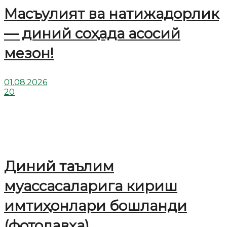
Масъулият ва натижадорлик
— диний соҳада асосий
мезон!
01.08.2026
20
Диний таълим
муассасаларига кириш
имтиҳонлари бошланди
(фотолавҳа)