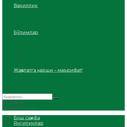
Аудио
Вакиллик
Вилоят вакиллиги
Имомлар фаолиятидан
Фиқҳ мактаби
Масжидлар
Бўлимлар
Фиқҳ
Рамазон
Савол-жавоб
Ислом ва иймон
Сийрат ва тарих
Ҳаж ва умра
Жаҳолатга қарши – маърифат!
Мақола
Видеомаъруза
Аудиомаъруза
No Result
View All Result
Бош саҳифа
Янгиликлар