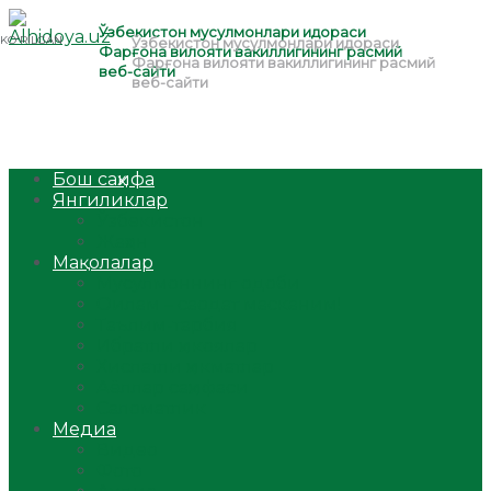
Бош саҳифа
Янгиликлар
Ўзбекистон
Жаҳон
Мақолалар
Мусулмоннинг одоби
Оилам – саодат масканим!
Таълим-тарбия
Ибратли ҳикоялар
Хислатли ҳикматлар
Аёллар саҳифаси
Саломатлик
Медиа
Видео
Фото