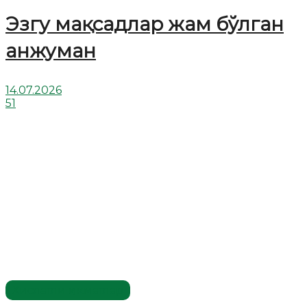
Эзгу мақсадлар жам бўлган
анжуман
14.07.2026
51
Хислатли ҳикматлар