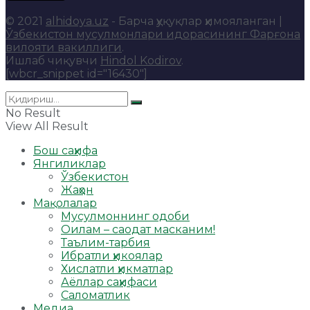
© 2021
alhidoya.uz
- Барча ҳуқуқлар ҳимояланган |
Ўзбекистон мусулмонлари идорасининг Фарғона
вилояти вакиллиги
.
Ишлаб чиқувчи
Hindol Kodirov
.
[wbcr_snippet id="16430"]
No Result
View All Result
Бош саҳифа
Янгиликлар
Ўзбекистон
Жаҳон
Мақолалар
Мусулмоннинг одоби
Оилам – саодат масканим!
Таълим-тарбия
Ибратли ҳикоялар
Хислатли ҳикматлар
Аёллар саҳифаси
Саломатлик
Медиа