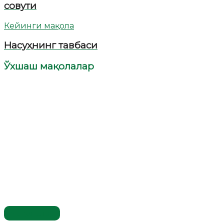
совути
Кейинги мақола
Насуҳнинг тавбаси
Ўхшаш мақолалар
Мақолалар