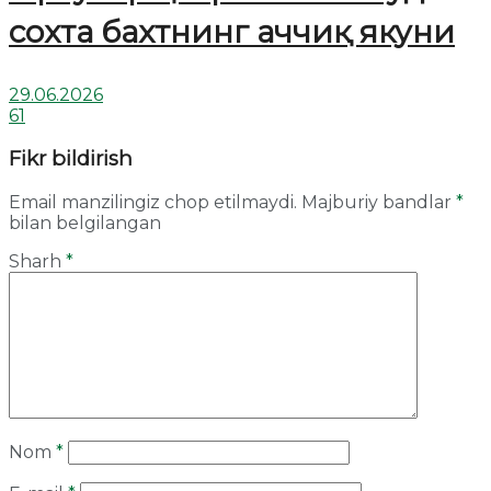
сохта бахтнинг аччиқ якуни
29.06.2026
61
Fikr bildirish
Email manzilingiz chop etilmaydi.
Majburiy bandlar
*
bilan belgilangan
Sharh
*
Nom
*