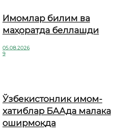
Имомлар билим ва
маҳоратда беллашди
05.08.2026
9
Ўзбекистонлик имом-
хатиблар БААда малака
оширмоқда