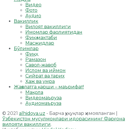
Видео
Фото
Аудио
Вакиллик
Вилоят вакиллиги
Имомлар фаолиятидан
Фиқҳ мактаби
Масжидлар
Бўлимлар
Фиқҳ
Рамазон
Савол-жавоб
Ислом ва иймон
Сийрат ва тарих
Ҳаж ва умра
Жаҳолатга қарши – маърифат!
Мақола
Видеомаъруза
Аудиомаъруза
© 2021
alhidoya.uz
- Барча ҳуқуқлар ҳимояланган |
Ўзбекистон мусулмонлари идорасининг Фарғона
вилояти вакиллиги
.