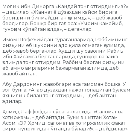
Молик ибн Динорга «Қандай тонг оттирдингиз?»
– дедилар. «Жаннат ё дўзахдан қайси бирига
боришини билмайдиган ҳолимда», – деб жавоб
бердилар. Бошқа бир гал эса: «Умрим камайиб,
гуноҳим кўпайган ҳолда», – деганлар.
Имом Шофеъийдан сўраганларида, Раббимнинг
ризқини еб шукрини адо қила олмаган ҳолимда,
деб жавоб берганлар. Худди шу саволни Рабиъ
ибн Хайсамга берганларида, гуноҳкор ва заиф
ҳолимда тонг оттирдим. Раббим берган ризқини
еб, аммо амрларини бажармаган ҳолимда, деб
жавоб айтган.
Абу Дардонинг жавоблари эса тамоман бошқа. У
зот бунга: «Агар дўзахдан нажот топадиган бўлсам,
яхшилик билан тонг оттирдим», – деб айтган
эдилар.
Ҳомид Лаффофдан сўраганларида: «Саломат ва
хотиржам», – деб айтади. Буни эшитган Хотам
Асом: «Эй Ҳомид, саломат ва хотиржамлик фақат
сирот кўпригидан ўтганда бўлади!», – дейдилар».