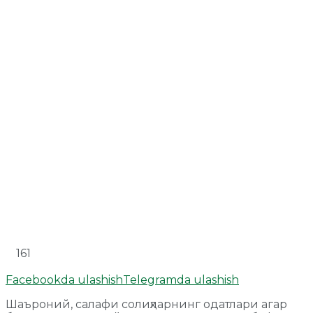
161
Facebookda ulashish
Telegramda ulashish
Шаъроний, салафи солиҳларнинг одатлари агар