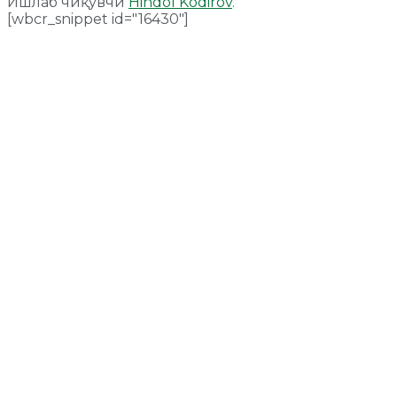
Ишлаб чиқувчи
Hindol Kodirov
.
[wbcr_snippet id="16430"]