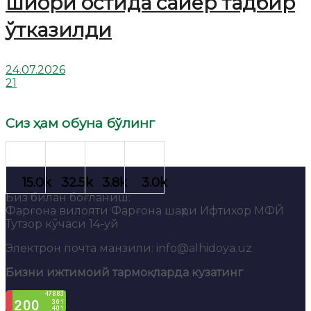
шиори остида сайёр тадбир
ўтказилди
24.07.2026
21
Сиз ҳам обуна бўлинг
Биз билан боғланиш:
Фарғона вилояти Фарғона шаҳри Ифтихор МФЙ
Тутзор кўчаси 14-уй
Электрон почта манзили: info@alhidoya.uz
Бизни ижтимоий тармоқларда кузатинг