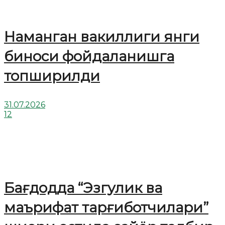
Наманган вакиллиги янги
биноси фойдаланишга
топширилди
31.07.2026
12
Бағдодда “Эзгулик ва
маърифат тарғиботчилари”