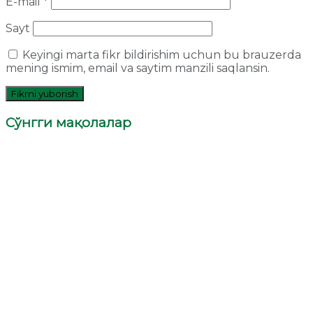
E-mail
*
Sayt
Keyingi marta fikr bildirishim uchun bu brauzerda
mening ismim, email va saytim manzili saqlansin.
Сўнгги мақолалар