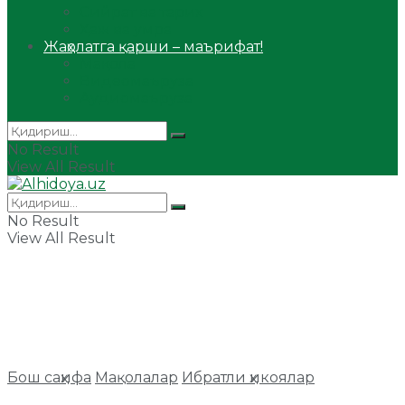
Сийрат ва тарих
Ҳаж ва умра
Жаҳолатга қарши – маърифат!
Мақола
Видеомаъруза
Аудиомаъруза
No Result
View All Result
No Result
View All Result
Бош саҳифа
Мақолалар
Ибратли ҳикоялар