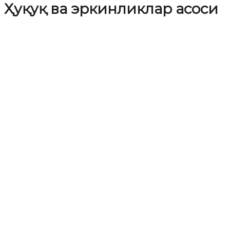
Ҳуқуқ ва эркинликлар асоси