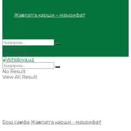
Сийрат ва тарих
Ҳаж ва умра
Жаҳолатга қарши – маърифат!
Мақола
Видеомаъруза
Аудиомаъруза
No Result
View All Result
No Result
View All Result
Бош саҳифа
Жаҳолатга қарши - маърифат!