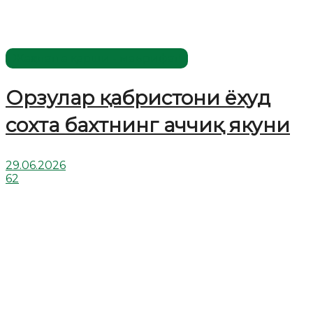
Жаҳолатга қарши - маърифат!
Орзулар қабристони ёхуд
сохта бахтнинг аччиқ якуни
29.06.2026
62