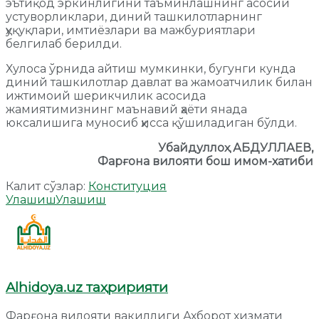
эътиқод эркинлигини таъминлашнинг асосий
устуворликлари, диний ташкилотларнинг
ҳуқуқлари, имтиёзлари ва мажбуриятлари
белгилаб берилди.
Хулоса ўрнида айтиш мумкинки, бугунги кунда
диний ташкилотлар давлат ва жамоатчилик билан
ижтимоий шерикчилик асосида
жамиятимизнинг маънавий ҳаёти янада
юксалишига муносиб ҳисса қўшиладиган бўлди.
Убайдуллоҳ АБДУЛЛАЕВ,
Фарғона вилояти бош имом-хатиби
Калит сўзлар:
Конституция
Улашиш
Улашиш
Alhidoya.uz таҳририяти
Фарғона вилояти вакиллиги Ахборот хизмати