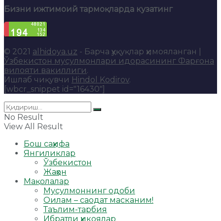
Бизни ижтимоий тармоқларда кузатинг
© 2021
alhidoya.uz
- Барча ҳуқуқлар ҳимояланган |
Ўзбекистон мусулмонлари идорасининг Фарғона
вилояти вакиллиги
.
Ишлаб чиқувчи
Hindol Kodirov
.
[wbcr_snippet id="16430"]
No Result
View All Result
Бош саҳифа
Янгиликлар
Ўзбекистон
Жаҳон
Мақолалар
Мусулмоннинг одоби
Оилам – саодат масканим!
Таълим-тарбия
Ибратли ҳикоялар