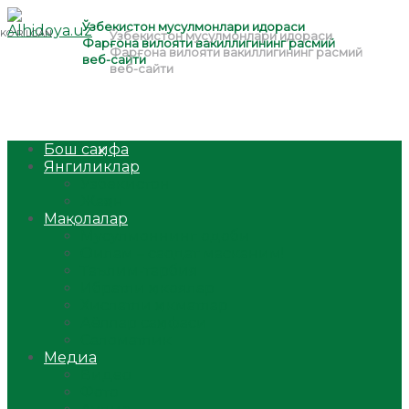
Бош саҳифа
Янгиликлар
Ўзбекистон
Жаҳон
Мақолалар
Мусулмоннинг одоби
Оилам – саодат масканим!
Таълим-тарбия
Ибратли ҳикоялар
Хислатли ҳикматлар
Аёллар саҳифаси
Саломатлик
Медиа
Видео
Фото