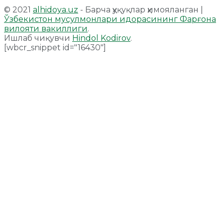
© 2021
alhidoya.uz
- Барча ҳуқуқлар ҳимояланган |
Ўзбекистон мусулмонлари идорасининг Фарғона
вилояти вакиллиги
.
Ишлаб чиқувчи
Hindol Kodirov
.
[wbcr_snippet id="16430"]