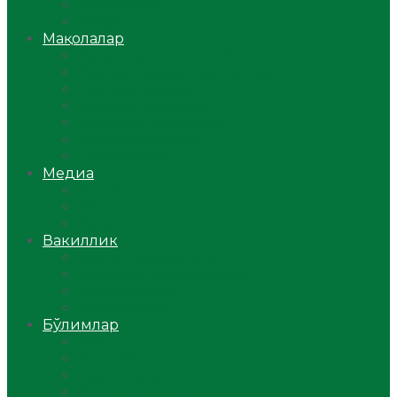
Ўзбекистон
Жаҳон
Мақолалар
Мусулмоннинг одоби
Оилам – саодат масканим!
Таълим-тарбия
Ибратли ҳикоялар
Хислатли ҳикматлар
Аёллар саҳифаси
Саломатлик
Медиа
Видео
Фото
Аудио
Вакиллик
Вилоят вакиллиги
Имомлар фаолиятидан
Фиқҳ мактаби
Масжидлар
Бўлимлар
Фиқҳ
Рамазон
Савол-жавоб
Ислом ва иймон