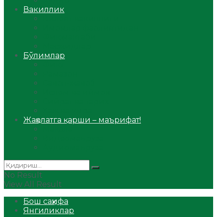
Аудио
Вакиллик
Вилоят вакиллиги
Имомлар фаолиятидан
Фиқҳ мактаби
Масжидлар
Бўлимлар
Фиқҳ
Рамазон
Савол-жавоб
Ислом ва иймон
Сийрат ва тарих
Ҳаж ва умра
Жаҳолатга қарши – маърифат!
Мақола
Видеомаъруза
Аудиомаъруза
No Result
View All Result
Бош саҳифа
Янгиликлар