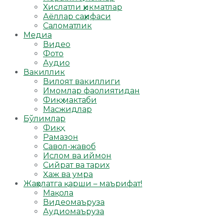
Хислатли ҳикматлар
Аёллар саҳифаси
Саломатлик
Медиа
Видео
Фото
Аудио
Вакиллик
Вилоят вакиллиги
Имомлар фаолиятидан
Фиқҳ мактаби
Масжидлар
Бўлимлар
Фиқҳ
Рамазон
Савол-жавоб
Ислом ва иймон
Сийрат ва тарих
Ҳаж ва умра
Жаҳолатга қарши – маърифат!
Мақола
Видеомаъруза
Аудиомаъруза