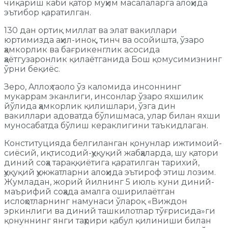
чиқариш каби қатор муҳим масалаларга алоҳида
эътибор қаратилган.
130 дан ортиқ миллат ва элат вакиллари
юртимизда аҳил-иноқ, тинч ва осойишта, ўзаро
ҳамкорлик ва бағрикенглик асосида
ҳаётгузаронлик қилаётганида Бош қомусимизнинг
ўрни беқиёс.
Зеро, Aллоҳ таоло ўз каломида инсоннинг
мукаррам эканлиги, инсонлар ўзаро яхшилик
йўлида ҳамкорлик қилишлари, ўзга дин
вакиллари адоватда бўлишмаса, улар билан яхши
муносабатда бўлиш кераклигини таъкидлаган.
Конституцияда белгиланган қонунлар ижтимоий-
сиёсий, иқтисодий-ҳуқуқий жабҳаларда, шу қатори
диний соҳа тараққиётига қаратилган тарихий,
ҳуқуқий ҳужжатларни алоҳида эътироф этиш лозим.
Жумладан, жорий йилнинг 5 июль куни диний-
маърифий соҳада амалга оширилаётган
ислоҳотларнинг намунаси ўлароқ «Виждон
эркинлиги ва диний ташкилотлар тўғрисида»ги
қонуннинг янги таҳрири қабул қилиниши билан