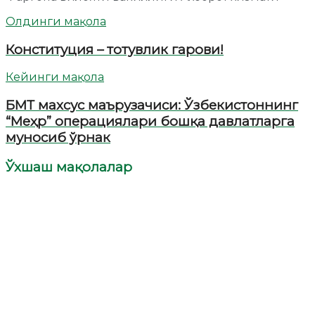
Олдинги мақола
Конституция – тотувлик гарови!
Кейинги мақола
БМТ махсус маърузачиси: Ўзбекистоннинг
“Меҳр” операциялари бошқа давлатларга
муносиб ўрнак
Ўхшаш мақолалар