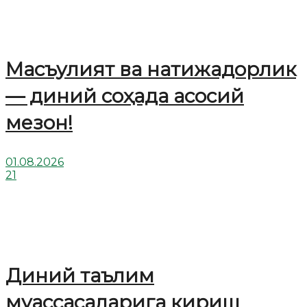
Масъулият ва натижадорлик
— диний соҳада асосий
мезон!
01.08.2026
21
Диний таълим
муассасаларига кириш