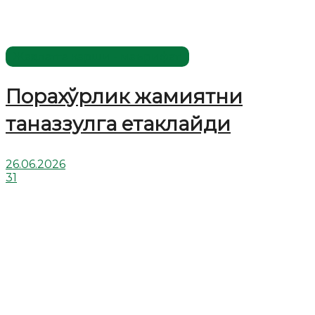
Жаҳолатга қарши - маърифат!
Порахўрлик жамиятни
таназзулга етаклайди
26.06.2026
31