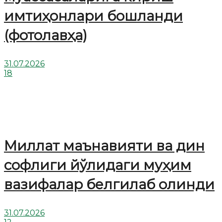
имтиҳонлари бошланди
(фотолавҳа)
31.07.2026
18
Миллат маънавияти ва дин
софлиги йўлидаги муҳим
вазифалар белгилаб олинди
31.07.2026