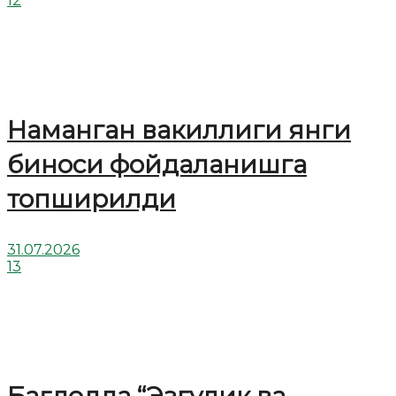
12
Наманган вакиллиги янги
биноси фойдаланишга
топширилди
31.07.2026
13
Бағдодда “Эзгулик ва