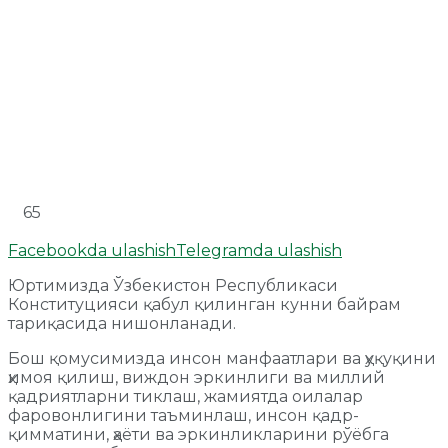
65
Facebookda ulashish
Telegramda ulashish
Юртимизда Ўзбекистон Республикаси
Конституцияси қабул қилинган кунни байрам
тариқасида нишонланади.
Бош қомусимизда инсон манфаатлари ва ҳуқуқини
ҳимоя қилиш, виждон эркинлиги ва миллий
қадриятларни тиклаш, жамиятда оилалар
фаровонлигини таъминлаш, инсон қадр-
қимматини, ҳаёти ва эркинликларини рўёбга