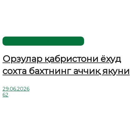
Жаҳолатга қарши - маърифат!
Орзулар қабристони ёхуд
сохта бахтнинг аччиқ якуни
29.06.2026
62