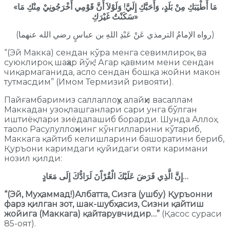
«مَا أَطْيَبَكِ مِنْ بَلَدٍ، وَأَحَبَّكِ إِلَيَّ! وَلَوْلاَ أَنَّ قَوْمِي أَخْرَجُونِيْ مِنْكِ مَا
سَكَنْتُ غَيْرَكِ»
(رواه الإمامُ الترمذي عَنْ عَبْدِ اللهِ بن عباسٍ رضي الله عنهما)
“(Эй Макка) сендан кўра менга севимлироқ ва
суюклироқ шаҳар йўқ! Агар қавмим мени сендан
чиқармаганида, асло сендан бошқа жойни макон
тутмасдим” (Имом Термизий ривояти).
Пайғамбаримиз саллаллоҳу алайҳи васаллам
Маккадан узоқлашганлари сари унга бўлган
иштиёқлари зиёдалашиб борарди. Шунда Аллоҳ
таоло Расулуллоҳнинг кўнгилларини кўтариб,
Маккага қайтиб келишларини башоратини бериб,
Қуръони каримдаги қуйидаги ояти каримани
нозил қилди:
إِنَّ الَّذِي فَرَضَ عَلَيْكَ الْقُرْآَنَ لَرَادُّكَ إِلَى مَعَادٍ…
“(Эй, Муҳаммад!)Албатта, Сизга (ушбу) Қуръонни
фарз қилган зот, шак-шубҳасиз, Сизни қайтиш
жойига (Маккага) қайтарувчидир…”
(Қасос сураси
85-оят).