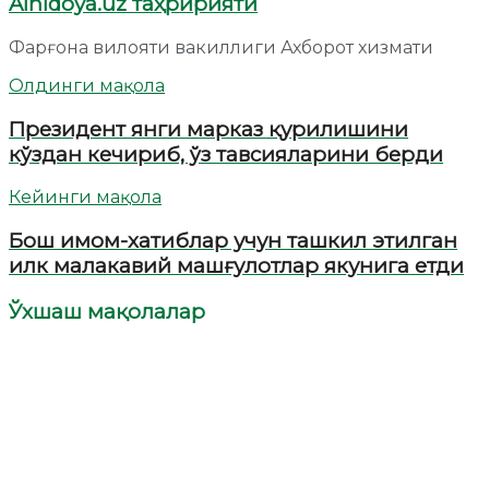
Alhidoya.uz таҳририяти
Фарғона вилояти вакиллиги Ахборот хизмати
Олдинги мақола
Президент янги марказ қурилишини
кўздан кечириб, ўз тавсияларини берди
Кейинги мақола
Бош имом-хатиблар учун ташкил этилган
илк малакавий машғулотлар якунига етди
Ўхшаш мақолалар