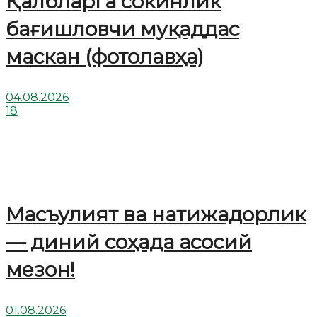
Қалбларга сокинлик
бағишловчи муқаддас
маскан (фотолавҳа)
04.08.2026
18
Масъулият ва натижадорлик
— диний соҳада асосий
мезон!
01.08.2026