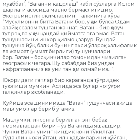
муҳаббат”, “Ватанни қадрлаш” каби сўзларга Ислом
шариати асосида маъно бермаслигидир.
Экстремистик оқимларнинг талқинига кўра:
“Мусулмонни битта Ватани бор, у ҳам бўлса Одам
алайҳиссалом тушган жаннат. Ватан – бир ҳовуч
тупроқ ва у ҳеч қандай қийматга эга эмас. Ватан
тушунчасини инкор қилмоқ зарур. Бундай
тушунча йўқ, балки бунинг акси ўлароқ халифалик
ва жамоат (уммат бирлиги) тушунчалари
бор. Ватан – босқинчилар томонидан чизилган
географик чегара. Шу сабабдан биз ундан
нафратланамиз ва уни тан ҳам олмаймиз…”.
Юқоридаги гаплар бир қараганда тўғридек
туюлиши мумкин. Аслида эса булар нотўғри
талқинлар ҳисобланади.
Қуйида эса динимизда “Ватан” тушунчаси ҳақида
маълумотлар бериб ўтамиз.
Маълумки, инсонга берилган энг бебаҳо
неъматлардан бири – ўз Ватанида яшашдир.
Чунки Ватан унинг киндик қони тўкилган,
гўдаклик чоғи ўтган, илк қадамларини қўйган,