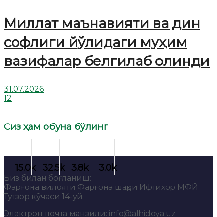
Миллат маънавияти ва дин
софлиги йўлидаги муҳим
вазифалар белгилаб олинди
31.07.2026
12
Сиз ҳам обуна бўлинг
Биз билан боғланиш:
Фарғона вилояти Фарғона шаҳри Ифтихор МФЙ
Тутзор кўчаси 14-уй
Электрон почта манзили: info@alhidoya.uz