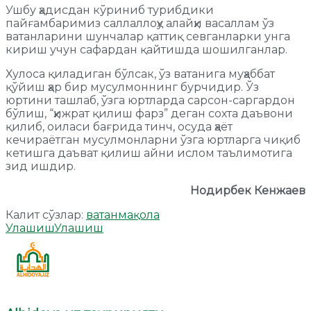
Ушбу ҳадисдан кўриниб турибдики
пайғамбаримиз саллаллоҳу алайҳи васаллам ўз
ватанларини шунчалар қаттиқ севганларки унга
кириш учун сафардан қайтишда шошилганлар.
Хулоса қиладиган бўлсак, ўз ватанига муҳаббат
қўйиш ҳар бир мусулмоннинг бурчидир. Ўз
юртини ташлаб, ўзга юртларда сарсон-саргардон
бўлиш, “ҳижрат қилиш фарз” деган сохта даъвони
қилиб, оиласи бағрида тинч, осуда ҳаёт
кечираётган мусулмонларни ўзга юртларга чиқиб
кетишга даъват қилиш айни ислом таълимотига
зид ишдир.
Нодирбек Кенжаев
Калит сўзлар:
ватан
мақола
Улашиш
Улашиш