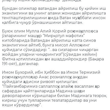
Бундан олимлар ватандан айрилиш бу қийин иш
эканлигини ва унинг алами жонидан айрилишга
тенглаштирилишини ҳамда Ватан муҳаббати инсон
қалбига чуқур ўрнашишини айтишган.
Буюк олим Мулла Алий Қорий роҳимаҳуллоҳ эса
ўзларининг машҳур “Мирқотул мафотих”
китобларида Ватандан айрилиш катта синов
эканлигини айтиб, бунга мисол Аллоҳнинг
қуйидаги сўзидадир: “…ва сизларни чиқарган
жойдан уларни чиқарингиз!”(сўзидан кейин)
Фитна қотилликдан ҳам ашаддийрокдир (Бақара
191-оят), деганлар.
Имом Бухорий, ибн Ҳиббон ва Имом Термизий
роҳимаҳумуллоҳлар Анас розиаллоҳу анҳудан
қуйидаги ҳадисни ривоят қилишган:
“Пайғамбаримиз саллаллоҳу алайҳи васаллам ҳар
сафардан қайтганларида Мадина шаҳри
деворларини кўришлари билан Мадинага тезроқ
кириш учун туяларини тезлатардилар ва уни
яхши кўрардилар”.