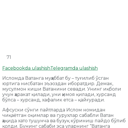
71
Facebookda ulashish
Telegramda ulashish
Исломда Ватанга муҳаббат бу – туғилиб ўсган
юртига нисбатан эъзоздан иборатдир. Демак,
мусулмон киши Ватанини севади. Унинг иқболи
учун ҳаракат қилади, уни ҳимоя қилади, хурсанд
бўлса – хурсанд, хафалик етса – қайғуради.
Афсуски сўнги пайтларда Ислом номидан
чиқаётган оқимлар ва гурухлар сабабли Ватан
ҳақида хато тушунча ва бузуқ кўриниш пайдо бўлиб
қолди. Бунинг сабаби эса уларнинг “Ватанга