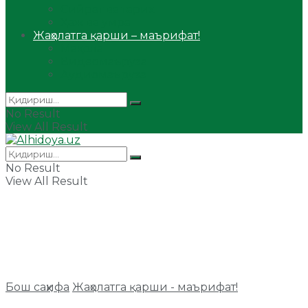
Сийрат ва тарих
Ҳаж ва умра
Жаҳолатга қарши – маърифат!
Мақола
Видеомаъруза
Аудиомаъруза
No Result
View All Result
No Result
View All Result
Бош саҳифа
Жаҳолатга қарши - маърифат!