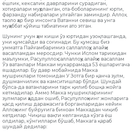
ёшлик, кексалик даврларини сурадиган,
хотиралари муҳрланган, ота-боболарининг юрти,
фарзанду набиралари улғайган заминдир. Аллоҳ
таоло ҳар бир инсонга Ватанни севиш ва унга
муҳаббат қўйиш табиатини ато этган.
Шунинг учун ҳам киши ўз юртидан узоқлашганда,
уни қумсайди ва соғинади. Бу қумсаш биз
умматга Пайғамбаримиз саллаллоҳу алайҳи
васалламдан меросдир. Чунки Ислом тарихидан
маълумки, Расулуллоҳ саллаллоҳу алайҳи васаллам
Ўз ватанлари Маккаи мукаррамада 53 ёшларигача
яшадилар. Бу давр мобайнида Макка
мушриклари томонидан У Зотга бир қанча зулм,
душманчилик ва камситишлар бўлди. Шундай
бўлса-да ватанларини тарк қилиб бошқа жойга
кетмадилар. Аммо Макка мушрикларининг
зулмлари ҳаддан ошиб, Расулуллоҳнинг жонларига
қасд қилиш даражасига борганларидан кейин
Аллоҳнинг буйруғига биноан Маккадан чиқиб
кетдилар. Чиқиш вақти келганида кўзга ёш
олдилар, кўнгиллари бўшаб, Маккага қараб
шундай дедилар: