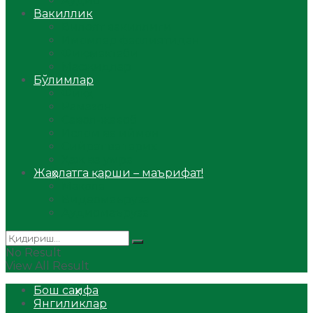
Аудио
Вакиллик
Вилоят вакиллиги
Имомлар фаолиятидан
Фиқҳ мактаби
Масжидлар
Бўлимлар
Фиқҳ
Рамазон
Савол-жавоб
Ислом ва иймон
Сийрат ва тарих
Ҳаж ва умра
Жаҳолатга қарши – маърифат!
Мақола
Видеомаъруза
Аудиомаъруза
No Result
View All Result
Бош саҳифа
Янгиликлар