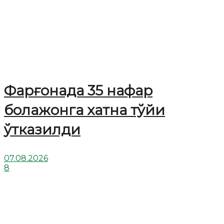
Фарғонада 35 нафар
болажонга хатна тўйи
ўтказилди
07.08.2026
8