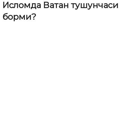
Исломда Ватан тушунчаси
борми?