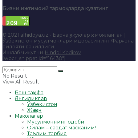
Бизни ижтимоий тармоқларда кузатинг
© 2021
alhidoya.uz
- Барча ҳуқуқлар ҳимояланган |
Ўзбекистон мусулмонлари идорасининг Фарғона
вилояти вакиллиги
.
Ишлаб чиқувчи
Hindol Kodirov
.
[wbcr_snippet id="16430"]
No Result
View All Result
Бош саҳифа
Янгиликлар
Ўзбекистон
Жаҳон
Мақолалар
Мусулмоннинг одоби
Оилам – саодат масканим!
Таълим-тарбия