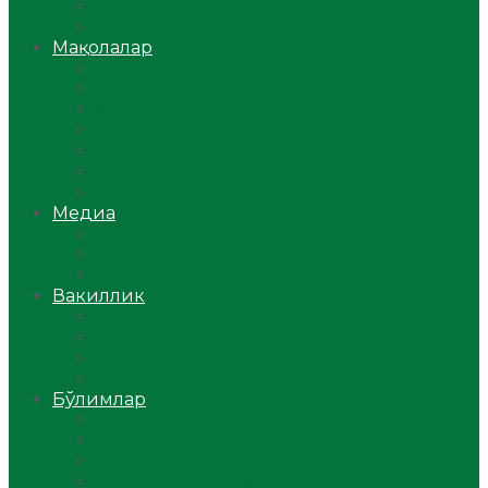
Ўзбекистон
Жаҳон
Мақолалар
Мусулмоннинг одоби
Оилам – саодат масканим!
Таълим-тарбия
Ибратли ҳикоялар
Хислатли ҳикматлар
Аёллар саҳифаси
Саломатлик
Медиа
Видео
Фото
Аудио
Вакиллик
Вилоят вакиллиги
Имомлар фаолиятидан
Фиқҳ мактаби
Масжидлар
Бўлимлар
Фиқҳ
Рамазон
Савол-жавоб
Ислом ва иймон