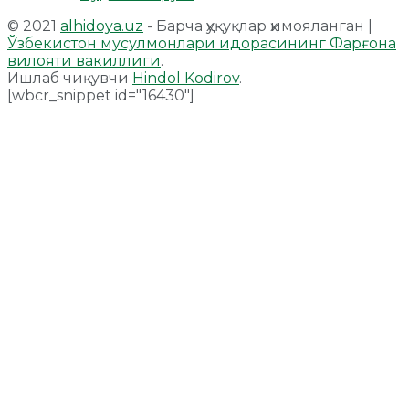
© 2021
alhidoya.uz
- Барча ҳуқуқлар ҳимояланган |
Ўзбекистон мусулмонлари идорасининг Фарғона
вилояти вакиллиги
.
Ишлаб чиқувчи
Hindol Kodirov
.
[wbcr_snippet id="16430"]