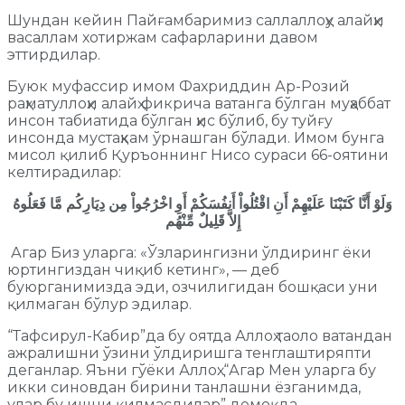
Шундан кейин Пайғамбаримиз саллаллоҳу алайҳи
васаллам хотиржам сафарларини давом
эттирдилар.
Буюк муфассир имом Фахриддин Ар-Розий
раҳматуллоҳи алайҳ фикрича ватанга бўлган муҳаббат
инсон табиатида бўлган ҳис бўлиб, бу туйғу
инсонда мустаҳкам ўрнашган бўлади. Имом бунга
мисол қилиб Қуръоннинг Нисо сураси 66-оятини
келтирадилар:
وَلَوْ أَنَّا كَتَبْنَا عَلَيْهِمْ أَنِ اقْتُلُواْ أَنفُسَكُمْ أَوِ اخْرُجُواْ مِن دِيَارِكُم مَّا فَعَلُوهُ
إِلاَّ قَلِيلٌ مِّنْهُم
Агар Биз уларга: «Ўзларингизни ўлдиринг ёки
юртингиздан чиқиб кетинг», — деб
буюрганимизда эди, озчилигидан бошқаси уни
қилмаган бўлур эдилар.
“Тафсирул-Кабир”да бу оятда Аллоҳ таоло ватандан
ажралишни ўзини ўлдиришга тенглаштиряпти
деганлар. Яъни гўёки Аллоҳ: “Агар Мен уларга бу
икки синовдан бирини танлашни ёзганимда,
улар бу ишни қилмасдилар” демоқда.