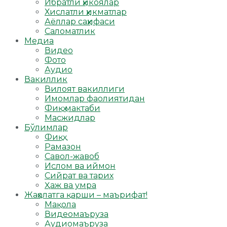
Ибратли ҳикоялар
Хислатли ҳикматлар
Аёллар саҳифаси
Саломатлик
Медиа
Видео
Фото
Аудио
Вакиллик
Вилоят вакиллиги
Имомлар фаолиятидан
Фиқҳ мактаби
Масжидлар
Бўлимлар
Фиқҳ
Рамазон
Савол-жавоб
Ислом ва иймон
Сийрат ва тарих
Ҳаж ва умра
Жаҳолатга қарши – маърифат!
Мақола
Видеомаъруза
Аудиомаъруза