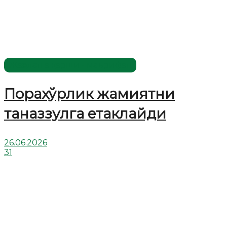
Жаҳолатга қарши - маърифат!
Порахўрлик жамиятни
таназзулга етаклайди
26.06.2026
31