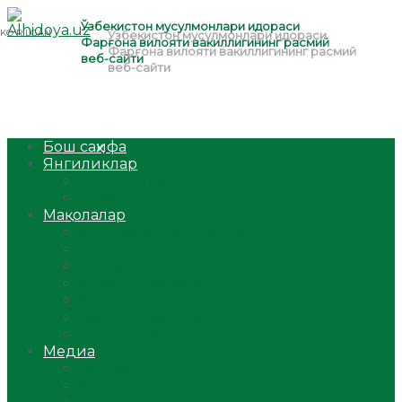
Бош саҳифа
Янгиликлар
Ўзбекистон
Жаҳон
Мақолалар
Мусулмоннинг одоби
Оилам – саодат масканим!
Таълим-тарбия
Ибратли ҳикоялар
Хислатли ҳикматлар
Аёллар саҳифаси
Саломатлик
Медиа
Видео
Фото