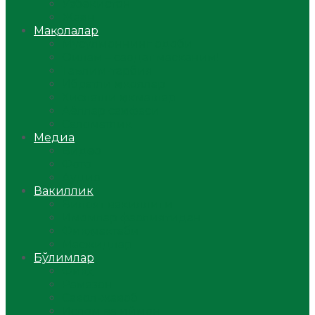
Ўзбекистон
Жаҳон
Мақолалар
Мусулмоннинг одоби
Оилам – саодат масканим!
Таълим-тарбия
Ибратли ҳикоялар
Хислатли ҳикматлар
Аёллар саҳифаси
Саломатлик
Медиа
Видео
Фото
Аудио
Вакиллик
Вилоят вакиллиги
Имомлар фаолиятидан
Фиқҳ мактаби
Масжидлар
Бўлимлар
Фиқҳ
Рамазон
Савол-жавоб
Ислом ва иймон