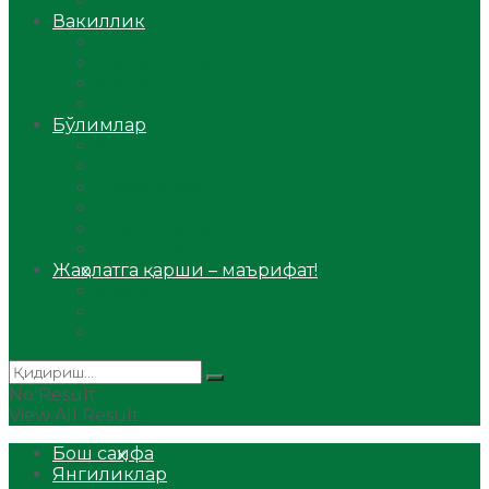
Аудио
Вакиллик
Вилоят вакиллиги
Имомлар фаолиятидан
Фиқҳ мактаби
Масжидлар
Бўлимлар
Фиқҳ
Рамазон
Савол-жавоб
Ислом ва иймон
Сийрат ва тарих
Ҳаж ва умра
Жаҳолатга қарши – маърифат!
Мақола
Видеомаъруза
Аудиомаъруза
No Result
View All Result
Бош саҳифа
Янгиликлар