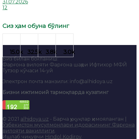
31.07.2026
12
Сиз ҳам обуна бўлинг
Биз билан боғланиш:
Фарғона вилояти Фарғона шаҳри Ифтихор МФЙ
Тутзор кўчаси 14-уй
Электрон почта манзили: info@alhidoya.uz
Бизни ижтимоий тармоқларда кузатинг
© 2021
alhidoya.uz
- Барча ҳуқуқлар ҳимояланган |
Ўзбекистон мусулмонлари идорасининг Фарғона
вилояти вакиллиги
.
Ишлаб чиқувчи
Hindol Kodirov
.