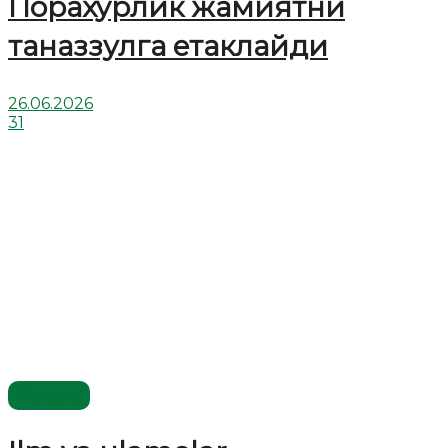
Порахўрлик жамиятни
таназзулга етаклайди
26.06.2026
31
Мақола