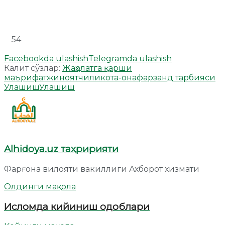
54
Facebookda ulashish
Telegramda ulashish
Калит сўзлар:
Жаҳолатга қарши
маърифат
жиноятчилик
ота-она
фарзанд тарбияси
Улашиш
Улашиш
Alhidoya.uz таҳририяти
Фарғона вилояти вакиллиги Ахборот хизмати
Олдинги мақола
Исломда кийиниш одоблари