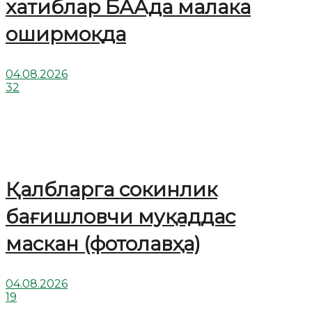
хатиблар БААда малака
оширмоқда
04.08.2026
32
Қалбларга сокинлик
бағишловчи муқаддас
маскан (фотолавҳа)
04.08.2026
19