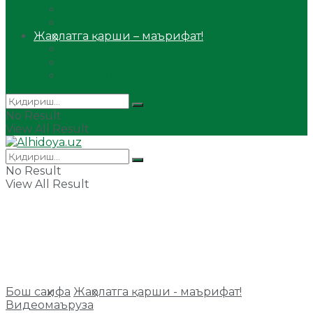
Сийрат ва тарих
Ҳаж ва умра
Жаҳолатга қарши – маърифат!
Мақола
Видеомаъруза
Аудиомаъруза
No Result
View All Result
No Result
View All Result
Бош саҳифа
Жаҳолатга қарши - маърифат!
Видеомаъруза