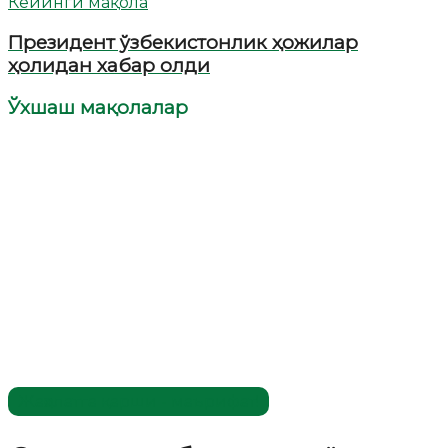
Кейинги мақола
Президент ўзбекистонлик ҳожилар
ҳолидан хабар олди
Ўхшаш мақолалар
Жаҳолатга қарши - маърифат!