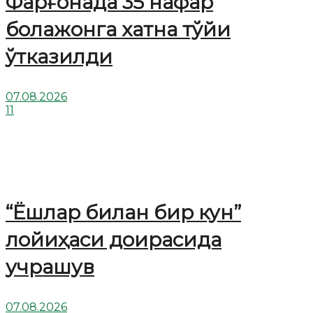
Фарғонада 35 нафар
болажонга хатна тўйи
ўтказилди
07.08.2026
11
“Ёшлар билан бир кун”
лойиҳаси доирасида
учрашув
07.08.2026