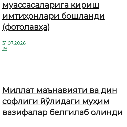
муассасаларига кириш
имтиҳонлари бошланди
(фотолавҳа)
31.07.2026
19
Миллат маънавияти ва дин
софлиги йўлидаги муҳим
вазифалар белгилаб олинди