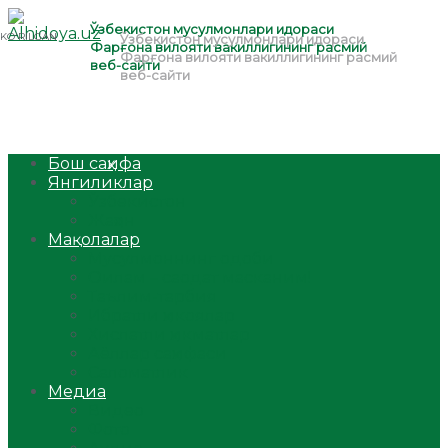
Бош саҳифа
Янгиликлар
Ўзбекистон
Жаҳон
Мақолалар
Мусулмоннинг одоби
Оилам – саодат масканим!
Таълим-тарбия
Ибратли ҳикоялар
Хислатли ҳикматлар
Аёллар саҳифаси
Саломатлик
Медиа
Видео
Фото