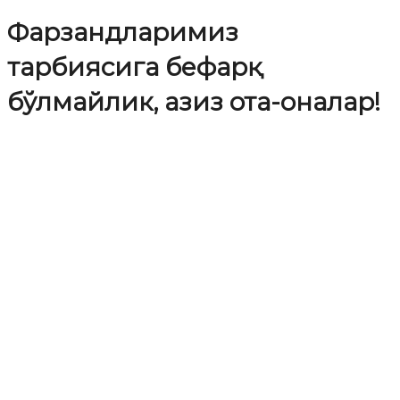
Фарзандларимиз
тарбиясига бефарқ
бўлмайлик, азиз ота-оналар!