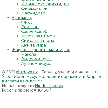
Имомлар фаолиятидан
Фиқҳ мактаби
Масжидлар
Бўлимлар
Фиқҳ
Рамазон
Савол-жавоб
Ислом ва иймон
Сийрат ва тарих
Ҳаж ва умра
Жаҳолатга қарши – маърифат!
Мақола
Видеомаъруза
Аудиомаъруза
© 2021
alhidoya.uz
- Барча ҳуқуқлар ҳимояланган |
Ўзбекистон мусулмонлари идорасининг Фарғона
вилояти вакиллиги
.
Ишлаб чиқувчи
Hindol Kodirov
.
[wbcr_snippet id="16430"]