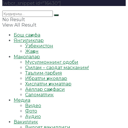
[wbcr_snippet id="16430"]
No Result
View All Result
Бош саҳифа
Янгиликлар
Ўзбекистон
Жаҳон
Мақолалар
Мусулмоннинг одоби
Оилам – саодат масканим!
Таълим-тарбия
Ибратли ҳикоялар
Хислатли ҳикматлар
Аёллар саҳифаси
Саломатлик
Медиа
Видео
Фото
Аудио
Вакиллик
Вилоят вакиллиги