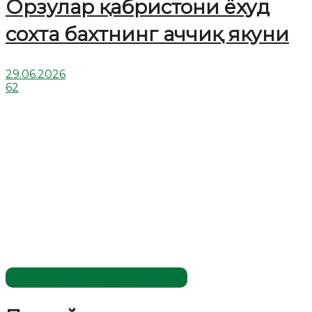
Орзулар қабристони ёхуд
сохта бахтнинг аччиқ якуни
29.06.2026
62
Жаҳолатга қарши - маърифат!