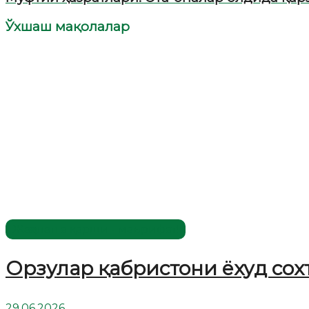
Ўхшаш мақолалар
Жаҳолатга қарши - маърифат!
Орзулар қабристони ёхуд сох
29.06.2026