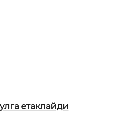
улга етаклайди