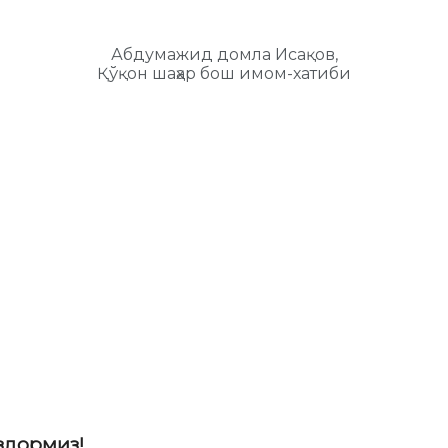
Абдумажид домла Исақов,
Қўқон шаҳар бош имом-хатиби
здормиз!