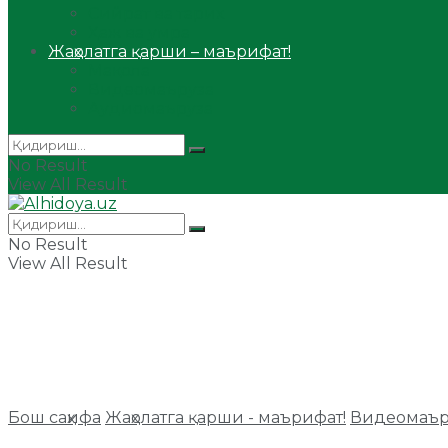
Сийрат ва тарих
Ҳаж ва умра
Жаҳолатга қарши – маърифат!
Мақола
Видеомаъруза
Аудиомаъруза
No Result
View All Result
No Result
View All Result
Бош саҳифа
Жаҳолатга қарши - маърифат!
Видеомаър