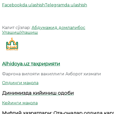
Facebookda ulashish
Telegramda ulashish
Калит сўзлар:
Абдумажид домла
либос
Улашиш
Улашиш
Alhidoya.uz таҳририяти
Фарғона вилояти вакиллиги Ахборот хизмати
Олдинги мақола
Динимизда кийиниш одоби
Кейинги мақола
Муфтий ҳазратлари: Ота-оналар олдида қар