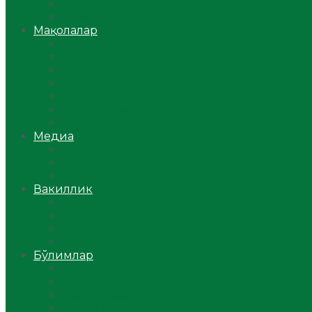
Ўзбекистон
Жаҳон
Мақолалар
Мусулмоннинг одоби
Оилам – саодат масканим!
Таълим-тарбия
Ибратли ҳикоялар
Хислатли ҳикматлар
Аёллар саҳифаси
Саломатлик
Медиа
Видео
Фото
Аудио
Вакиллик
Вилоят вакиллиги
Имомлар фаолиятидан
Фиқҳ мактаби
Масжидлар
Бўлимлар
Фиқҳ
Рамазон
Савол-жавоб
Ислом ва иймон