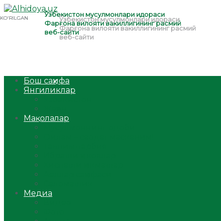
Бош саҳифа
Янгиликлар
Ўзбекистон
Жаҳон
Мақолалар
Мусулмоннинг одоби
Оилам – саодат масканим!
Таълим-тарбия
Ибратли ҳикоялар
Хислатли ҳикматлар
Аёллар саҳифаси
Саломатлик
Медиа
Видео
Фото