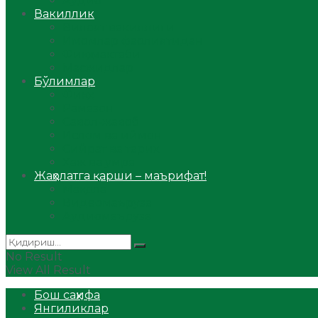
Аудио
Вакиллик
Вилоят вакиллиги
Имомлар фаолиятидан
Фиқҳ мактаби
Масжидлар
Бўлимлар
Фиқҳ
Рамазон
Савол-жавоб
Ислом ва иймон
Сийрат ва тарих
Ҳаж ва умра
Жаҳолатга қарши – маърифат!
Мақола
Видеомаъруза
Аудиомаъруза
No Result
View All Result
Бош саҳифа
Янгиликлар