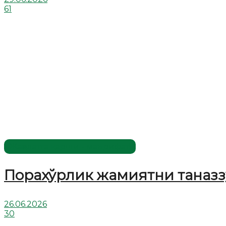
61
Жаҳолатга қарши - маърифат!
Порахўрлик жамиятни таназз
26.06.2026
30