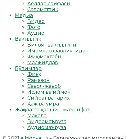
Аёллар саҳифаси
Саломатлик
Медиа
Видео
Фото
Аудио
Вакиллик
Вилоят вакиллиги
Имомлар фаолиятидан
Фиқҳ мактаби
Масжидлар
Бўлимлар
Фиқҳ
Рамазон
Савол-жавоб
Ислом ва иймон
Сийрат ва тарих
Ҳаж ва умра
Жаҳолатга қарши – маърифат!
Мақола
Видеомаъруза
Аудиомаъруза
© 2021
alhidoya.uz
- Барча ҳуқуқлар ҳимояланган |