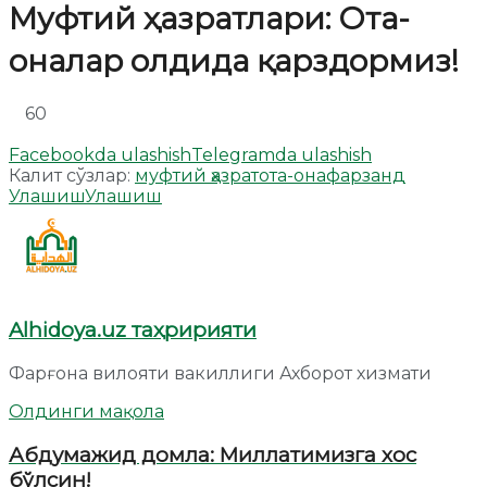
Муфтий ҳазратлари: Ота-
оналар олдида қарздормиз!
60
Facebookda ulashish
Telegramda ulashish
Калит сўзлар:
муфтий ҳазрат
ота-она
фарзанд
Улашиш
Улашиш
Alhidoya.uz таҳририяти
Фарғона вилояти вакиллиги Ахборот хизмати
Олдинги мақола
Абдумажид домла: Миллатимизга хос
бўлсин!