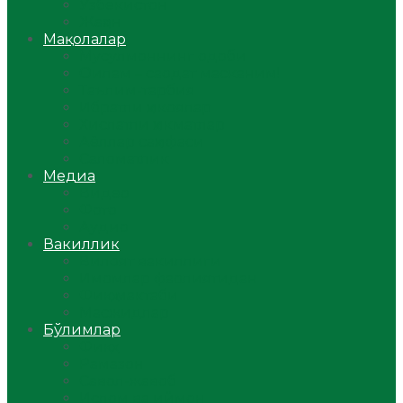
Ўзбекистон
Жаҳон
Мақолалар
Мусулмоннинг одоби
Оилам – саодат масканим!
Таълим-тарбия
Ибратли ҳикоялар
Хислатли ҳикматлар
Аёллар саҳифаси
Саломатлик
Медиа
Видео
Фото
Аудио
Вакиллик
Вилоят вакиллиги
Имомлар фаолиятидан
Фиқҳ мактаби
Масжидлар
Бўлимлар
Фиқҳ
Рамазон
Савол-жавоб
Ислом ва иймон