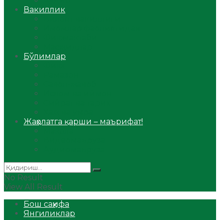
Аудио
Вакиллик
Вилоят вакиллиги
Имомлар фаолиятидан
Фиқҳ мактаби
Масжидлар
Бўлимлар
Фиқҳ
Рамазон
Савол-жавоб
Ислом ва иймон
Сийрат ва тарих
Ҳаж ва умра
Жаҳолатга қарши – маърифат!
Мақола
Видеомаъруза
Аудиомаъруза
No Result
View All Result
Бош саҳифа
Янгиликлар