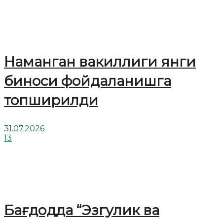
Наманган вакиллиги янги
биноси фойдаланишга
топширилди
31.07.2026
13
Бағдодда “Эзгулик ва