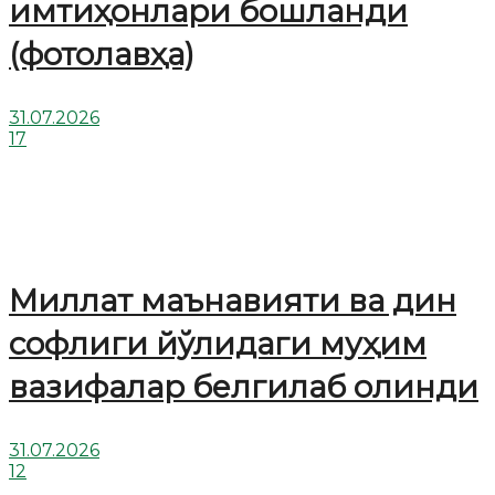
имтиҳонлари бошланди
(фотолавҳа)
31.07.2026
17
Миллат маънавияти ва дин
софлиги йўлидаги муҳим
вазифалар белгилаб олинди
31.07.2026
12