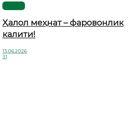
Видео
Ҳалол меҳнат – фаровонлик
калити!
13.06.2026
31