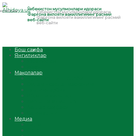
Бош саҳифа
Янгиликлар
Ўзбекистон
Жаҳон
Мақолалар
Мусулмоннинг одоби
Оилам – саодат масканим!
Таълим-тарбия
Ибратли ҳикоялар
Хислатли ҳикматлар
Аёллар саҳифаси
Саломатлик
Медиа
Видео
Фото