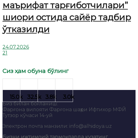
маърифат тарғиботчилари”
шиори остида сайёр тадбир
ўтказилди
24.07.2026
21
Сиз ҳам обуна бўлинг
Биз билан боғланиш:
Фарғона вилояти Фарғона шаҳри Ифтихор МФЙ
Тутзор кўчаси 14-уй
Электрон почта манзили: info@alhidoya.uz
Бизни ижтимоий тармоқларда кузатинг