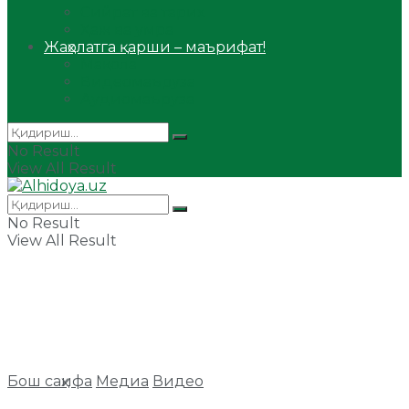
Сийрат ва тарих
Ҳаж ва умра
Жаҳолатга қарши – маърифат!
Мақола
Видеомаъруза
Аудиомаъруза
No Result
View All Result
No Result
View All Result
Бош саҳифа
Медиа
Видео