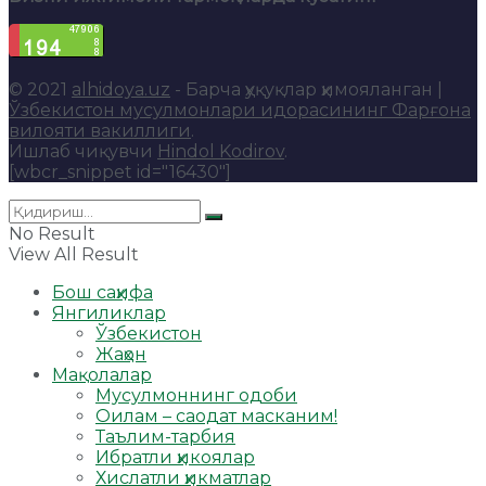
© 2021
alhidoya.uz
- Барча ҳуқуқлар ҳимояланган |
Ўзбекистон мусулмонлари идорасининг Фарғона
вилояти вакиллиги
.
Ишлаб чиқувчи
Hindol Kodirov
.
[wbcr_snippet id="16430"]
No Result
View All Result
Бош саҳифа
Янгиликлар
Ўзбекистон
Жаҳон
Мақолалар
Мусулмоннинг одоби
Оилам – саодат масканим!
Таълим-тарбия
Ибратли ҳикоялар
Хислатли ҳикматлар